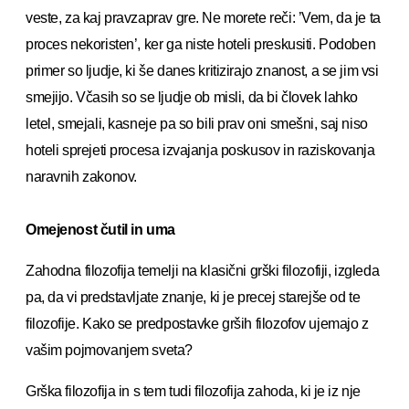
veste, za kaj pravzaprav gre. Ne morete reči: ’Vem, da je ta
proces nekoristen’, ker ga niste hoteli preskusiti. Podoben
primer so ljudje, ki še danes kritizirajo znanost, a se jim vsi
smejijo. Včasih so se ljudje ob misli, da bi človek lahko
letel, smejali, kasneje pa so bili prav oni smešni, saj niso
hoteli sprejeti procesa izvajanja poskusov in raziskovanja
naravnih zakonov.
Omejenost čutil in uma
Zahodna filozofija temelji na klasični grški filozofiji, izgleda
pa, da vi predstavljate znanje, ki je precej starejše od te
filozofije. Kako se predpostavke grših filozofov ujemajo z
vašim pojmovanjem sveta?
Grška filozofija in s tem tudi filozofija zahoda, ki je iz nje