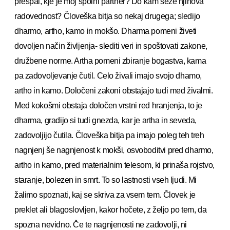
prespal, kje je moj spolni partner? Do kam seže njihova
radovednost? Človeška bitja so nekaj drugega; sledijo
dharmo, artho, kamo in mokšo. Dharma pomeni živeti
dovoljen način življenja- slediti veri in spoštovati zakone,
družbene norme. Artha pomeni zbiranje bogastva, kama
pa zadovoljevanje čutil. Celo živali imajo svojo dhamo,
artho in kamo. Določeni zakoni obstajajo tudi med živalmi.
Med kokošmi obstaja določen vrstni red hranjenja, to je
dharma, gradijo si tudi gnezda, kar je artha in seveda,
zadovoljijo čutila. Človeška bitja pa imajo poleg teh treh
nagnjenj še nagnjenost k mokši, osvoboditvi pred dharmo,
artho in kamo, pred materialnim telesom, ki prinaša rojstvo,
staranje, bolezen in smrt. To so lastnosti vseh ljudi. Mi
žalimo spoznati, kaj se skriva za vsem tem. Človek je
preklet ali blagoslovljen, kakor hočete, z željo po tem, da
spozna nevidno. Če te nagnjenosti ne zadovolji, ni