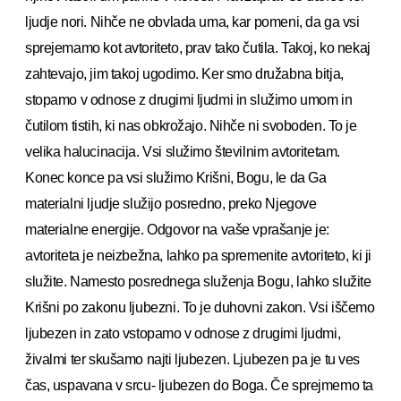
ljudje nori. Nihče ne obvlada uma, kar pomeni, da ga vsi
sprejemamo kot avtoriteto, prav tako čutila. Takoj, ko nekaj
zahtevajo, jim takoj ugodimo. Ker smo družabna bitja,
stopamo v odnose z drugimi ljudmi in služimo umom in
čutilom tistih, ki nas obkrožajo. Nihče ni svoboden. To je
velika halucinacija. Vsi služimo številnim avtoritetam.
Konec konce pa vsi služimo Krišni, Bogu, le da Ga
materialni ljudje služijo posredno, preko Njegove
materialne energije. Odgovor na vaše vprašanje je:
avtoriteta je neizbežna, lahko pa spremenite avtoriteto, ki ji
služite. Namesto posrednega služenja Bogu, lahko služite
Krišni po zakonu ljubezni. To je duhovni zakon. Vsi iščemo
ljubezen in zato vstopamo v odnose z drugimi ljudmi,
živalmi ter skušamo najti ljubezen. Ljubezen pa je tu ves
čas, uspavana v srcu- ljubezen do Boga. Če sprejmemo ta