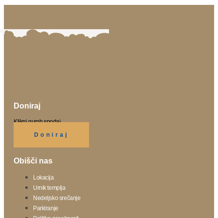
Doniraj
Klikni gumb spodaj.
Doniraj
Obišči nas
Lokacija
Urnik templja
Nedeljsko srečanje
Parkiranje