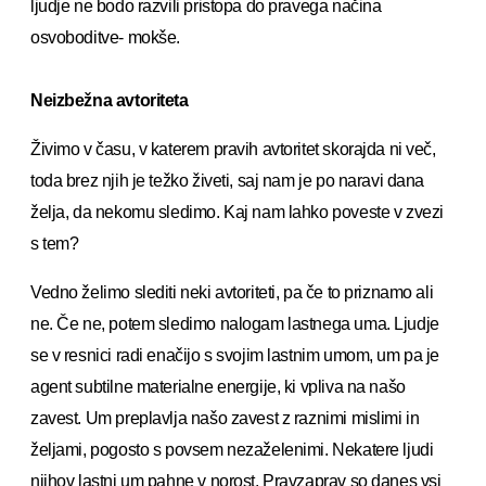
ljudje ne bodo razvili pristopa do pravega načina
osvoboditve- mokše.
Neizbežna avtoriteta
Živimo v času, v katerem pravih avtoritet skorajda ni več,
toda brez njih je težko živeti, saj nam je po naravi dana
želja, da nekomu sledimo. Kaj nam lahko poveste v zvezi
s tem?
Vedno želimo slediti neki avtoriteti, pa če to priznamo ali
ne. Če ne, potem sledimo nalogam lastnega uma. Ljudje
se v resnici radi enačijo s svojim lastnim umom, um pa je
agent subtilne materialne energije, ki vpliva na našo
zavest. Um preplavlja našo zavest z raznimi mislimi in
željami, pogosto s povsem nezaželenimi. Nekatere ljudi
njihov lastni um pahne v norost. Pravzaprav so danes vsi