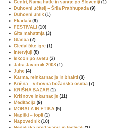
Centri, Nama hatte in sange po Sloveniji
(1)
Duhovni učitelj – Šrila Prabhupada
(9)
Duhovni umik
(1)
Ekadaši
(9)
FESTIVALI
(10)
Gita mahatmja
(3)
Glasba
(2)
Gledališke igre
(1)
Intervjuji
(8)
Iskcon po svetu
(2)
Jatra Javornik 2008
(1)
Juhe
(4)
Karma, reinkarnacija in bhakti
(8)
Krišna – vrhovna božanska oseba
(7)
KRIŠNA BAZAR
(1)
Krišnove inkarnacije
(11)
Meditacija
(9)
MORALA IN ETIKA
(5)
Napitki – topli
(1)
Napovednik
(10)
Nedeljska predavanja in festivali
(1)