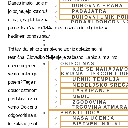
Danes imajo ljudje morda še nekaj zaupanja v filozofijo, ki
DUHOVNA HRANA
jo pojmujejo kot družbeno znanost, v religijo pa v glavnem
PADAJATRA
DUHOVNI UMIK PO
nimajo, saj lahko znanost predvidevanja dokaže, religija
PODARI DOHODNIN
DONIRAJ
pa ne. Kakšna je razlika med filozofijo in religijo ter v
KOLEDAR
VAŠA VPRAŠANJA
kakšnem odnosu sta?
PIŠI NAM
BLOG
Trditev, da lahko znanstvene teorije dokažemo, ni
resnična. Človeško življenje je začasno. Lahko si mislimo,
OBIŠČI NAS
da v omejenem področju človekovega obstajanja nekaj
KJE SE NAHAJAMO
KRIŠNA – ISKCON LJ
vemo, potem pa, v enem trenutku, pride smrt. Kaj pa
URNIK TEMPLJA
potem? Tega ne vemo. Znanost ne ve odgovora. Vse
NEDELJSKO SREČ
dokler ostanemo na stopnji tako imenovane znanosti, ki
PARKIRANJE
MEDIJI
predstavlja znanje, ki prihaja skozi naša čutila, tega ne
ZGODOVINA
vemo. Dokler smo omejeni na izkustven nivo, ne moremo
TRGOVINA ATMAR
BHAKTI JOGA
odgovoriti na najvažnejša vprašanja življenja: zakaj sem
NAŠA UČENJA
tu, kakšne je cilj človeškega življenja in kaj me čaka po
BISTVENI NAUKI