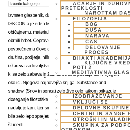
AČARJE IN DUHOVN
PRETEKLOSTI
NAROTTAM DA
Izvrsten glasbenik, duhovit filozof in potujoči pridigar
FILOZOFIJA
ISKCON-a je eden tistih redkih posameznikov, ki so
BOG
DUŠA
običajnemu, materialističnemu načinu življenja odločno
NARAVA
obrnili hrbet. Čeprav danes živi brez vsega tistega, kar
ČAS
DELOVANJE
povprečnemu človeku pomeni zagotovilo sreče- dom,
PROCES
družina, podjetje, hišni ljubljenec in športni avto- vseeno
BHAKTI AKADEMIJ
KLJUČNE VRED
izžareva zadovoljstvo in neprestano daje občutek osebe,
POTI 2
MEDITATIVNA GLA
ki se zelo zabava in želi, da se tako počutijo tudi v njegovi
SKUPNOST
okolici. Njegova najnovejša knjiga ’Substance and
shadow’ (Snov in senca) zelo živo celo laikom prikazuje
IZOBRAŽEVANJE
doseganje filozofske misli in predstavlja vedsko znanost, ki
VKLJUČI SE
nadaljuje tam, kjer smo se v Evropi ustavili. Ta knjiga je
DELOVNE SKUPINE
CENTRI IN SANGE 
bila zelo lepo sprejeta v zahodni Evropi, posebno med
OTROŠKI IN MLADI
študenti.
SKUPINA ZA PODP
OTROKOM