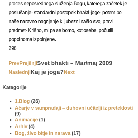
proces neposrednega služenja Bogu, katerega začetek je
poslušanje- standardni postopek bhakti-joge- potem bo
naše naravno nagnjenje k ljubezni našlo svoj pravi
predmet- Krišno, mi pa se bomo, kot osebe, počutili
popolnoma izpolnjene.
298
Svet bhakti – Mar/maj 2009
Prev
Prejšnji
Kaj je joga?
Naslednji
Next
Kategorije
1.Blog
(26)
Ačarje v sampradaji – duhovni učitelji iz preteklosti
(9)
Animacije
(1)
Arhiv
(4)
Bog, živo bitje in narava
(17)