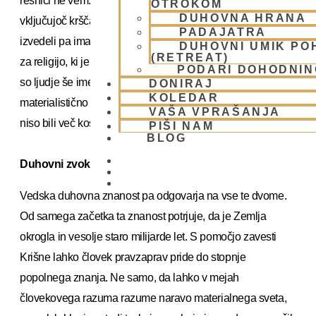
resnici ne vem.’ Večina religij, vsak v zahodnem svetu,
OTROKOM
DUHOVNA HRANA
vključujoč krščanstvo, priznava, da ne ve, poskus, da bi
PADAJATRA
izvedeli pa ima za greh. Problem je v tem, da gre verjetno
DUHOVNI UMIK PO
(RETREAT)
za religijo, ki je morda bila uporabna pred dva tisoč leti, ko
PODARI DOHODNIN
so ljudje še imeli omejeno znanje, kasneje pa se je
DONIRAJ
KOLEDAR
materialistično znanje zelo razvilo im mu podatki iz Biblije
VAŠA VPRAŠANJA
niso bili več kos ali pa so mu celo nasprotovali.
PIŠI NAM
BLOG
Duhovni zvok
01 431 21 24
Vedska duhovna znanost pa odgovarja na vse te dvome.
Od samega začetka ta znanost potrjuje, da je Zemlja
okrogla in vesolje staro milijarde let. S pomočjo zavesti
Krišne lahko človek pravzaprav pride do stopnje
popolnega znanja. Ne samo, da lahko v mejah
človekovega razuma razume naravo materialnega sveta,