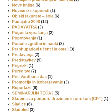
Nove knjige
(6)
Novice iz skupnosti
(1)
Obiski fakultete – šole
(6)
Padajatra 2008
(12)
PADAYATRA
(3)
Pogosta vprašanja
(2)
Popotovanja
(1)
Poučne zgodbe in nauki
(8)
Prabhupadovi učenci in ostali
(3)
Predavanja
(2)
Predstavitev
(9)
Prigrizki
(1)
Prireditve
(7)
Priti Vardhana das
(1)
Promocija in izobrazevanje
(3)
Reportaže
(6)
SEMINARJI IN TEČAJ
(5)
Skupina za podporo družinam in otrokom (CPT)
(1)
Sladice
(6)
Sladoled
(3)