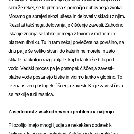
sem že rekel, se to prenaša s pomočjo duhovnega zvoka.
Moramo ga sprejeti skozi ušesa in delovati v skladu z njim.
Rezultat takšnega delovanja je čiščenje zavesti. Zahodno
iskanje znanja se lahko primerja z lovom v motnem in
blatnem ribniku. Tu in tam nekaj povlečete na površino, na
dnu pa je še veliko stvari, do katerih ne morete in zato
stikate naokoli in razglabljate, kaj bi lahko še bilo pod
vodo. Vedski proces pa je postopek čiščenja zavesti-
blatne vode postanejo bistre in vidimo lahko v globino. To
je znanstven postopek čiščenja zavesti. Ko je zavest čista,
se razkrije tudi resnica.
Zasedenost z vsakodnevnimi problemi v življenju
Filozofijo imajo mnogi ljudje za nekakšen dodatek k
življenju, ki ni nujno potreben, Kakšna je torej praktična