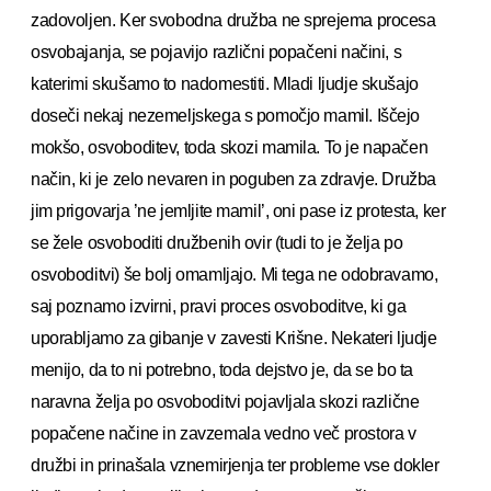
zadovoljen. Ker svobodna družba ne sprejema procesa
osvobajanja, se pojavijo različni popačeni načini, s
katerimi skušamo to nadomestiti. Mladi ljudje skušajo
doseči nekaj nezemeljskega s pomočjo mamil. Iščejo
mokšo, osvoboditev, toda skozi mamila. To je napačen
način, ki je zelo nevaren in poguben za zdravje. Družba
jim prigovarja ’ne jemljite mamil’, oni pase iz protesta, ker
se žele osvoboditi družbenih ovir (tudi to je želja po
osvoboditvi) še bolj omamljajo. Mi tega ne odobravamo,
saj poznamo izvirni, pravi proces osvoboditve, ki ga
uporabljamo za gibanje v zavesti Krišne. Nekateri ljudje
menijo, da to ni potrebno, toda dejstvo je, da se bo ta
naravna želja po osvoboditvi pojavljala skozi različne
popačene načine in zavzemala vedno več prostora v
družbi in prinašala vznemirjenja ter probleme vse dokler