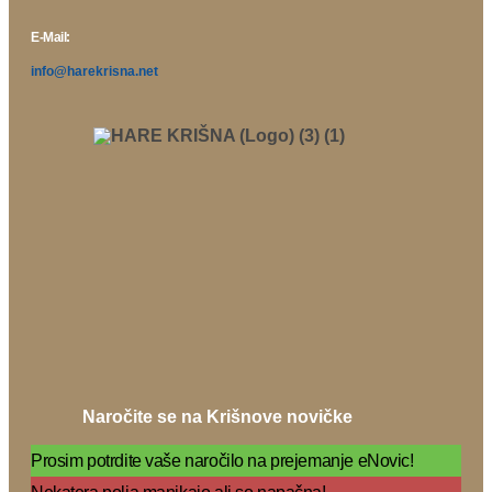
E-Mail:
info@harekrisna.net
Naročite se na Krišnove novičke
Prosim potrdite vaše naročilo na prejemanje eNovic!