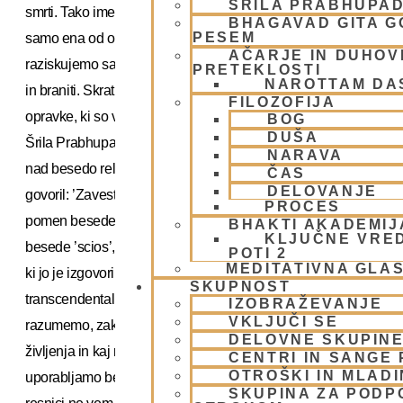
ŠRILA PRABHUPA
smrti. Tako imenovana znanost, materialistična znanost, je
BHAGAVAD GITA 
PESEM
samo ena od oblik animizma. S pomočjo znanosti
AČARJE IN DUHOVN
raziskujemo samo, kako bolje jesti, spati, se razmnoževati
PRETEKLOSTI
NAROTTAM DA
in braniti. Skratka, kako bolje organizirati materialistične
FILOZOFIJA
opravke, ki so vsi začasni in bodo v nekem trenutku izginili.
BOG
DUŠA
Šrila Prabhupada (ustanovitelj ISKCON-a) ni bil navdušen
NARAVA
nad besedo religija v zvezi z zavestjo Krišne. Običajno je
ČAS
DELOVANJE
govoril: ’Zavest Krišne je znanost’ In pri tem mislil na pravi
PROCES
pomen besede znanost (angleško science), ki izvira iz
BHAKTI AKADEMIJ
KLJUČNE VRE
besede ’scios’, kar pomeni vedeti. Bhagavad-gita je knjiga,
POTI 2
MEDITATIVNA GLA
ki jo je izgovoril Gospod Krišna in je zato knjiga o
SKUPNOST
transcendentalnem znanju, s pomočjo katerega lahko
IZOBRAŽEVANJE
VKLJUČI SE
razumemo, zakaj smo tukaj, kakšen je namen človeškega
DELOVNE SKUPIN
življenja in kaj nas čaka po smrti. Po eni strani pa običajno
CENTRI IN SANGE 
OTROŠKI IN MLAD
uporabljamo beseda religija v smislu: ’Verujem, toda v
SKUPINA ZA PODP