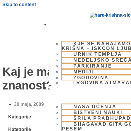
Skip to content
OBIŠČI NAS
KJE SE NAHAJAMO
KRIŠNA – ISKCON LJU
URNIK TEMPLJA
NEDELJSKO SREČ
PARKIRANJE
Kaj je materialna
MEDIJI
ZGODOVINA
znanost?
TRGOVINA ATMAR
BHAKTI JOGA
30 maja, 2009
NAŠA UČENJA
BISTVENI NAUKI
Kategorije
ŠRILA PRABHUPA
BHAGAVAD GITA G
PESEM
Kategorije