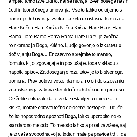
ampak lahko izve tudi to, kaj se nahaja izven dosega naših
čutil in teoretičnega umovanja. Vse to lahko odkrijemo s
pomočjo duhovnega zvoka. Ta zelo enostavna formula: -
Hare Krišna Hare Krišna Krišna Krišna Hare Hare, Hare
Rama Hare Rama Rama Rama Hare Hare- je zvočna
reinkarnacija Boga, Krišne. Ljudje govorijo o izkustvu, o
doživljanju Boga… Enostavno sprejmite to mantro,
formulo, ki jo izgovarjajte in poslušajte, toda v skladu z
napotki spisov. Za doseganje rezultatov je to bistvenega
pomena. Prav gotovo veste, da moramo pri dokazovanju
znanstvenega zakona slediti točno določenemu procesu.
Če želite dokazati, da je voda sestavljena iz vodika in
kisika, morate opraviti točno določene postopke. Tudi če
želite neposredno spoznati Boga, lahko uporabite neko
standardno metodo. To metodo lahko a priori zavržete, saj
je to vaša svobodna volja, toda nimate pa pravice trditi, da