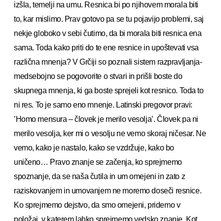
izšla, temelji na umu. Resnica bi po njihovem morala biti
to, kar mislimo. Prav gotovo pa se tu pojavijo problemi, saj
nekje globoko v sebi čutimo, da bi morala biti resnica ena
sama. Toda kako priti do te ene resnice in upoštevati vsa
različna mnenja? V Grčiji so poznali sistem razpravljanja-
medsebojno se pogovorite o stvari in prišli boste do
skupnega mnenja, ki ga boste sprejeli kot resnico. Toda to
ni res. To je samo eno mnenje. Latinski pregovor pravi:
’Homo mensura – človek je merilo vesolja’. Človek pa ni
merilo vesolja, ker mi o vesolju ne vemo skoraj ničesar. Ne
vemo, kako je nastalo, kako se vzdržuje, kako bo
uničeno… Pravo znanje se začenja, ko sprejmemo
spoznanje, da se naša čutila in um omejeni in zato z
raziskovanjem in umovanjem ne moremo doseči resnice.
Ko sprejmemo dejstvo, da smo omejeni, pridemo v
položaj, v katerem lahko sprejmemo vedsko znanje. Kot