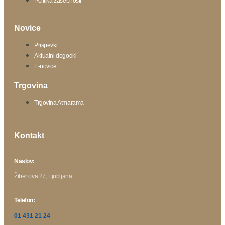
Politika zasebnosti
Novice
Prispevki
Aktualni dogodki
E-novice
Trgovina
Trgovina Atmarama
Kontakt
Naslov:
Žibertova 27, Ljubljana
Telefon:
01 431 21 24