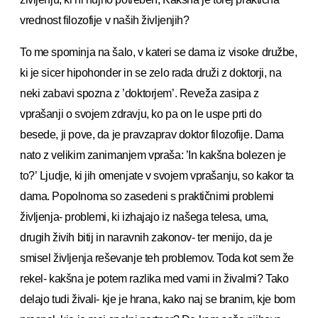
vrednost filozofije v naših življenjih?
To me spominja na šalo, v kateri se dama iz visoke družbe,
ki je sicer hipohonder in se zelo rada druži z doktorji, na
neki zabavi spozna z ’doktorjem’. Reveža zasipa z
vprašanji o svojem zdravju, ko pa on le uspe prti do
besede, ji pove, da je pravzaprav doktor filozofije. Dama
nato z velikim zanimanjem vpraša: ’In kakšna bolezen je
to?’ Ljudje, ki jih omenjate v svojem vprašanju, so kakor ta
dama. Popolnoma so zasedeni s praktičnimi problemi
življenja- problemi, ki izhajajo iz našega telesa, uma,
drugih živih bitij in naravnih zakonov- ter menijo, da je
smisel življenja reševanje teh problemov. Toda kot sem že
rekel- kakšna je potem razlika med vami in živalmi? Tako
delajo tudi živali- kje je hrana, kako naj se branim, kje bom