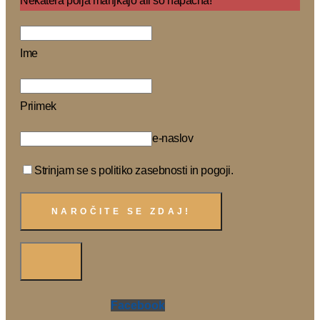
Nekatera polja manjkajo ali so napačna!
Ime
Priimek
e-naslov
Strinjam se s politiko zasebnosti in pogoji.
Facebook