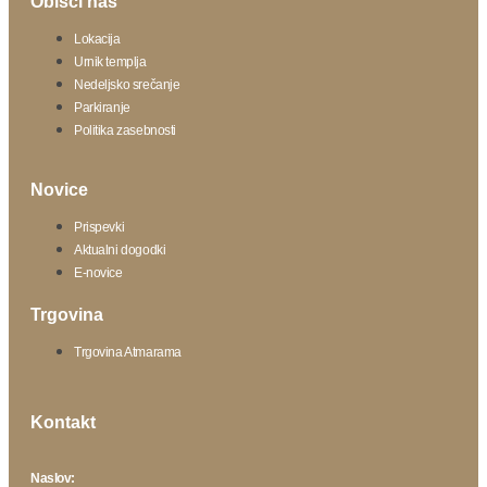
Obišči nas
Lokacija
Urnik templja
Nedeljsko srečanje
Parkiranje
Politika zasebnosti
Novice
Prispevki
Aktualni dogodki
E-novice
Trgovina
Trgovina Atmarama
Kontakt
Naslov: