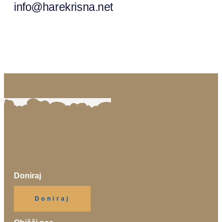
info@harekrisna.net
Doniraj
Klikni gumb spodaj.
Doniraj