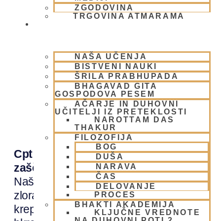
ZGODOVINA
TRGOVINA ATMARAMA
BHAKTI JOGA
NAŠA UČENJA
BISTVENI NAUKI
ŠRILA PRABHUPADA
BHAGAVAD GITA
GOSPODOVA PESEM
Delovne skupine
AČARJE IN DUHOVNI
UČITELJI IZ PRETEKLOSTI
NAROTTAM DAS
THAKUR
FILOZOFIJA
BOG
Cpt (child protection team) – tim za
DUŠA
zaščito otrok
NARAVA
ČAS
Naše poslanstvo je preprečevanje
DELOVANJE
zlorab in zanemarjanja otrok. S tem
PROCES
BHAKTI AKADEMIJA
krepimo prihodnost gibanja, otroke,
KLJUČNE VREDNOTE
NA DUHOVNI POTI 2