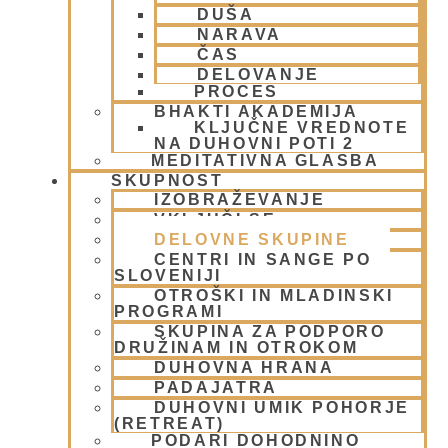
DUŠA
NARAVA
za organizacijo in izvedbo različnih
ČAS
duhovnih festivalov ter praznovanj, ki
DELOVANJE
PROCES
so ključni del skupnosti. Ta odbor
BHAKTI AKADEMIJA
KLJUČNE VREDNOTE
načrtuje in usklajuje dogodke (kot so
NA DUHOVNI POTI 2
Janmashtami, Gaura Purnima, Ratha
MEDITATIVNA GLASBA
SKUPNOST
Yatra, …) ter skrbi za vse vidike teh
IZOBRAŽEVANJE
praznovanj, vključno z dekoracijami,
VKLJUČI SE
DELOVNE SKUPINE
programi, hrano, itd.
CENTRI IN SANGE PO
SLOVENIJI
Oddelek za komunikacijo
OTROŠKI IN MLADINSKI
PROGRAMI
SKUPINA ZA PODPORO
Oddelek za stike z javnostjo prevzema
DRUŽINAM IN OTROKOM
DUHOVNA HRANA
ključno vlogo pri predstavljanju in
PADAJATRA
promociji poslanstva, vrednot in
DUHOVNI UMIK POHORJE
(RETREAT)
aktivnosti organizacije širši skupnosti
PODARI DOHODNINO