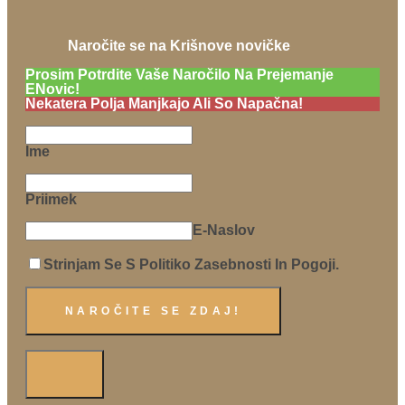
Naročite se na Krišnove novičke
Prosim Potrdite Vaše Naročilo Na Prejemanje
ENovic!
Nekatera Polja Manjkajo Ali So Napačna!
Ime
Priimek
E-Naslov
Strinjam Se S Politiko Zasebnosti In Pogoji.