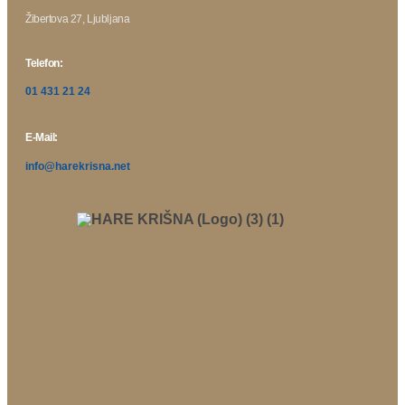
Žibertova 27, Ljubljana
Telefon:
01 431 21 24
E-Mail:
info@harekrisna.net