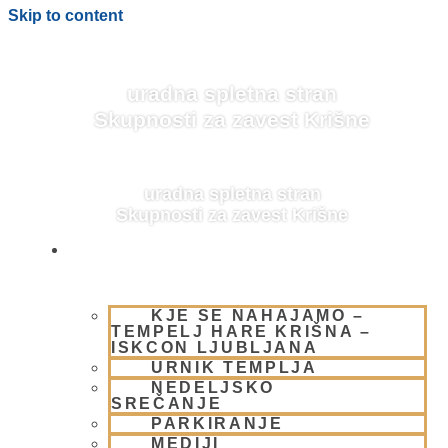
Skip to content
uradna spletna stran
Skupnosti za zavest Krišne
uradna spletna stran
Skupnosti za zavest Krišne
OBIŠČI NAS
KJE SE NAHAJAMO –
Delovne skupine
TEMPELJ HARE KRIŠNA –
ISKCON LJUBLJANA
URNIK TEMPLJA
NEDELJSKO
SREČANJE
PARKIRANJE
MEDIJI