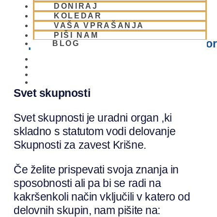
ter učinkovitemu prenašanju naukov
DONIRAJ
KOLEDAR
Šrila Prabhupada in duhovne filozofije.
VAŠA VPRAŠANJA
PIŠI NAM
https://www.iskconcommunications.or
BLOG
01 431 21 24
Svet skupnosti
Svet skupnosti je uradni organ ,ki
skladno s statutom vodi delovanje
Skupnosti za zavest Krišne.
Če želite prispevati svoja znanja in
sposobnosti ali pa bi se radi na
kakršenkoli način vključili v katero od
delovnih skupin, nam pišite na: