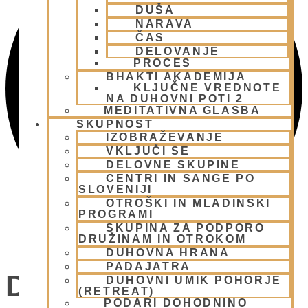
DUŠA
NARAVA
ČAS
DELOVANJE
PROCES
BHAKTI AKADEMIJA
KLJUČNE VREDNOTE
NA DUHOVNI POTI 2
MEDITATIVNA GLASBA
SKUPNOST
IZOBRAŽEVANJE
VKLJUČI SE
DELOVNE SKUPINE
CENTRI IN SANGE PO
SLOVENIJI
OTROŠKI IN MLADINSKI
PROGRAMI
SKUPINA ZA PODPORO
DRUŽINAM IN OTROKOM
DUHOVNA HRANA
PADAJATRA
Dogodki
DUHOVNI UMIK POHORJE
(RETREAT)
PODARI DOHODNINO