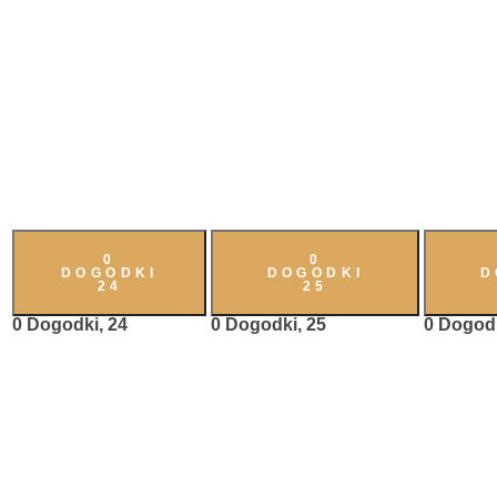
0
0
DOGODKI
DOGODKI
D
24
25
0 Dogodki,
24
0 Dogodki,
25
0 Dogod