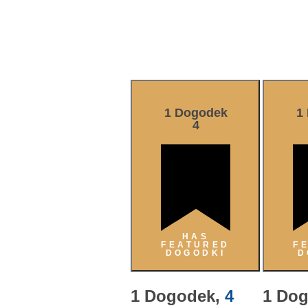
1 Dogodek
1
4
HAS
FEATURED
F
DOGODKI
D
1 Dogodek,
4
1 Do