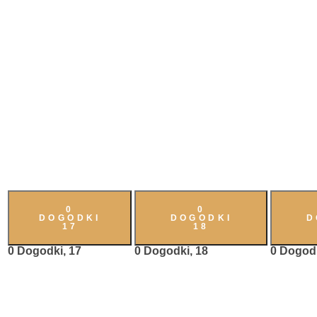
0
0
DOGODKI
DOGODKI
D
17
18
0 Dogodki,
17
0 Dogodki,
18
0 Dogod