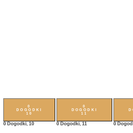
0
0
DOGODKI
DOGODKI
D
10
11
0 Dogodki,
10
0 Dogodki,
11
0 Dogod