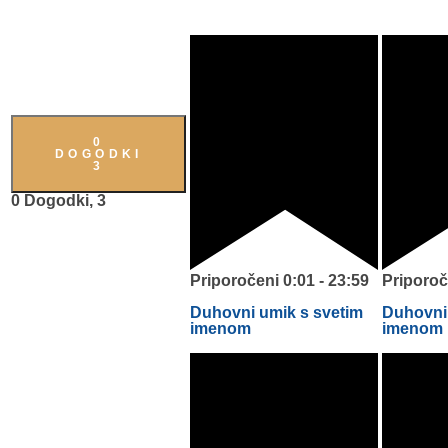
0
DOGODKI
3
0 Dogodki,
3
Priporočeni
0:01
-
23:59
Priporoč
Duhovni umik s svetim
Duhovni 
imenom
imenom