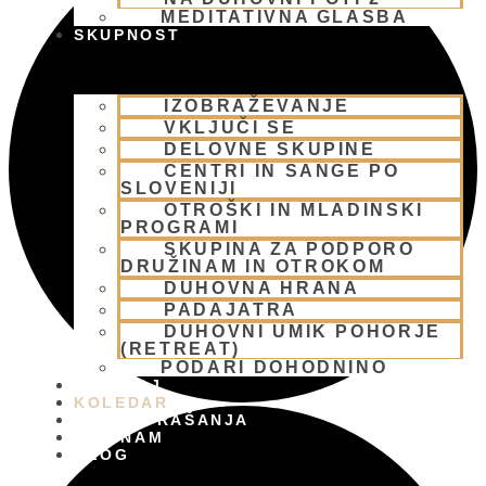
MEDITATIVNA GLASBA
SKUPNOST
IZOBRAŽEVANJE
VKLJUČI SE
DELOVNE SKUPINE
CENTRI IN SANGE PO
SLOVENIJI
OTROŠKI IN MLADINSKI
PROGRAMI
SKUPINA ZA PODPORO
DRUŽINAM IN OTROKOM
DUHOVNA HRANA
PADAJATRA
DUHOVNI UMIK POHORJE
(RETREAT)
PODARI DOHODNINO
DONIRAJ
KOLEDAR
VAŠA VPRAŠANJA
PIŠI NAM
BLOG