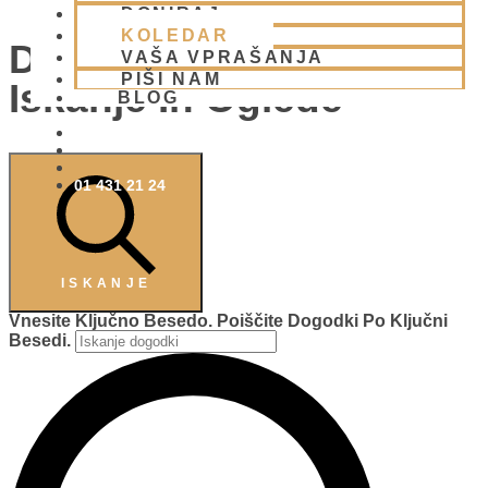
DONIRAJ
KOLEDAR
Dogodki Navigacija Za
VAŠA VPRAŠANJA
PIŠI NAM
Iskanje In Oglede
BLOG
01 431 21 24
ISKANJE
Vnesite Ključno Besedo. Poiščite Dogodki Po Ključni
Besedi.