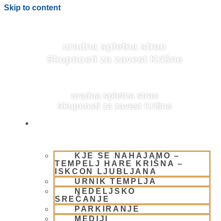
Skip to content
uradna spletna stran
Skupnosti za zavest Krišne
uradna spletna stran
Skupnosti za zavest Krišne
OBIŠČI NAS
KOLEDAR
KJE SE NAHAJAMO –
TEMPELJ HARE KRIŠNA –
ISKCON LJUBLJANA
URNIK TEMPLJA
NEDELJSKO
SREČANJE
PARKIRANJE
MEDIJI