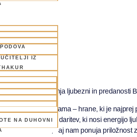
A
i yogi
SPODOVA
UČITELJI IZ
THAKUR
telo; je način izražanja ljubezni in predanosti
 in uživanje prasadama – hrane, ki je najprej
ka blagoslovljena daritev, ki nosi energijo lj
OTE NA DUHOVNI
ko telo kot dušo, saj nam ponuja priložnost 
A