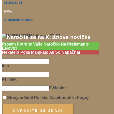
01 431 21 24
E-Mail:
info@harekrisna.net
Naročite se na Krišnove novičke
Prosim Potrdite Vaše Naročilo Na Prejemanje
ENovic!
Nekatera Polja Manjkajo Ali So Napačna!
Ime
Priimek
E-Naslov
Strinjam Se S Politiko Zasebnosti In Pogoji.