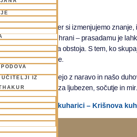
LJANA
NJE
 skupnih obrokih, kjer si izmenjujemo znanje, 
A
e v tako posvečeni hrani – prasadamu je la
 na višje cilje našega obstoja. S tem, ko sku
 duhovne realizacije.
SPODOVA
rote, ki nas povezujejo z naravo in našo duho
UČITELJI IZ
 srcih najde prostor za ljubezen, sočutje in mir
 THAKUR
 preberete v naši kuharici – Krišnova kuh