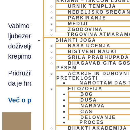
KRIŠNA – ISKCON LJUB
URNIK TEMPLJA
NEDELJSKO SREČA
PARKIRANJE
MEDIJI
Vabimo vas, da se nam pridružite pri naših
ZGODOVINA
TRGOVINA ATMARAM
ljubezen do Bogu darovane hrane. Uživanj
BHAKTI JOGA
doživetje, ki nas povezuje in nas spominja
NAŠA UČENJA
BISTVENI NAUKI
krepimo tudi naše odnose in skupno pot do
ŠRILA PRABHUPADA
BHAGAVAD GITA GO
PESEM
Pridružite se nam in okusite božanske dob
AČARJE IN DUHOVNI 
PRETEKLOSTI
da je hrana v bhakti yogi daritev, ki v naših
NAROTTAM DAS
FILOZOFIJA
BOG
Več o pripravi duhovne hrane pa lahko
DUŠA
NARAVA
ČAS
DELOVANJE
PROCES
BHAKTI AKADEMIJA