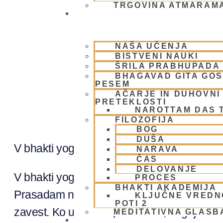
TRGOVINA ATMARAM
BHAKTI JOGA
NAŠA UČENJA
BISTVENI NAUKI
ŠRILA PRABHUPADA
Hrana v bhakt
BHAGAVAD GITA GO
PESEM
AČARJE IN DUHOVNI 
PRETEKLOSTI
NAROTTAM DAS 
FILOZOFIJA
BOG
DUŠA
V bhakti yogi je hrana več kot le gorivo za 
NARAVA
ČAS
DELOVANJE
V bhakti yogi se osredotočamo na pripravo
PROCES
BHAKTI AKADEMIJA
Prasadam ni le navadna hrana; to je božans
KLJUČNE VREDN
POTI 2
zavest. Ko uživamo prasadam, negujemo ta
MEDITATIVNA GLASB
SKUPNOST