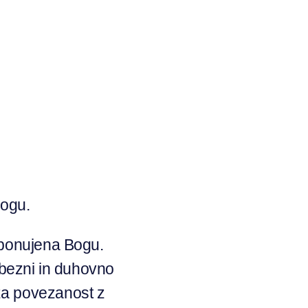
 Bogu.
 ponujena Bogu.
ubezni in duhovno
za povezanost z