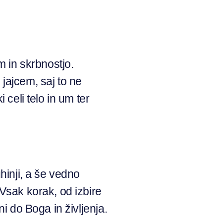
m in skrbnostjo.
jajcem, saj to ne
 celi telo in um ter
hinji, a še vedno
 Vsak korak, od izbire
i do Boga in življenja.