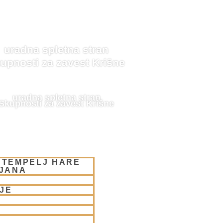
uradna spletna stran
upnosti za zavest Krišne
uradna spletna stran
Skupnosti za zavest Krišne
 TEMPELJ HARE
LJANA
JE