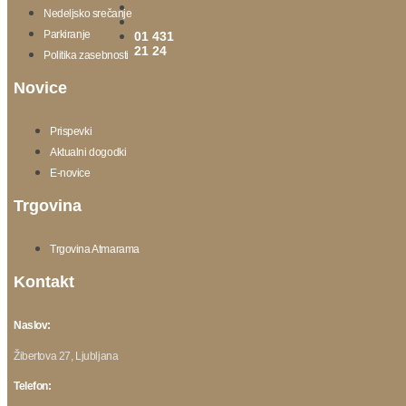
Nedeljsko srečanje
Parkiranje
01 431
21 24
Politika zasebnosti
Novice
Prispevki
Aktualni dogodki
E-novice
Trgovina
Trgovina Atmarama
Kontakt
Naslov:
Žibertova 27, Ljubljana
Telefon: