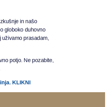
izkušnje in našo
hko globoko duhovno
paj uživamo prasadam,
vno potjo. Ne pozabite,
.
inja. KLIKNI