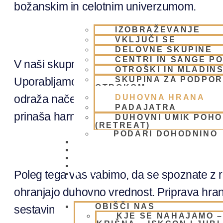
božanskim in celotnim univerzumom.
IZOBRAŽEVANJE
VKLJUČI SE
DELOVNE SKUPINE
CENTRI IN SANGE PO
V naši skupnosti se trudimo, da bi zagotovi
OTROŠKI IN MLADIN
SKUPINA ZA PODPOR
Uporabljamo sestavine, ki so sveže, lokaln
OTROKOM
odraža načel bhakti yoge ter principa ahimse
DUHOVNA HRANA
PADAJATRA
prinaša harmonijo ter zdravje.
DUHOVNI UMIK POH
(RETREAT)
PODARI DOHODNINO
DONIRAJ
KOLEDAR
VAŠA VPRAŠANJA
PIŠI NAM
Poleg tega vas vabimo, da se spoznate z raz
BLOG
ohranjajo duhovno vrednost. Priprava hrane 
OBIŠČI NAS
sestavin do kuhanja in serviranja, je namreč
KJE SE NAHAJAMO 