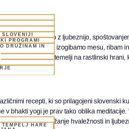
 SLOVENIJI
li hrano pripravljeno z ljubeznijo, spoštovanje
SKI PROGRAMI
O DRUŽINAM IN
e in naravne, ter se izogibamo mesu, ribam in 
. Naša prehrana temelji na rastlinski hrani, ki
ORJE
ličnimi recepti, ki so prilagojeni slovenski ku
v bhakti yogi je prav tako oblika meditacije.
 priložnost za izražanje hvaležnosti in ljubezn
– TEMPELJ HARE