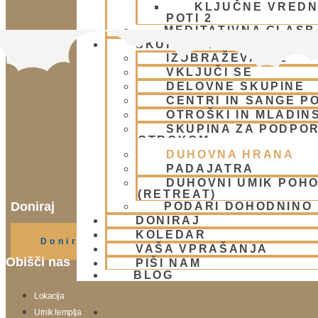
KLJUČNE VREDN
POTI 2
MEDITATIVNA GLASB
SKUPNOST
IZOBRAŽEVANJE
VKLJUČI SE
DELOVNE SKUPINE
CENTRI IN SANGE PO
OTROŠKI IN MLADIN
SKUPINA ZA PODPOR
OTROKOM
DUHOVNA HRANA
PADAJATRA
DUHOVNI UMIK POH
(RETREAT)
Doniraj
PODARI DOHODNINO
DONIRAJ
Klikni gumb spodaj.
KOLEDAR
Doniraj
VAŠA VPRAŠANJA
Obišči nas
PIŠI NAM
BLOG
Lokacija
Urnik templja