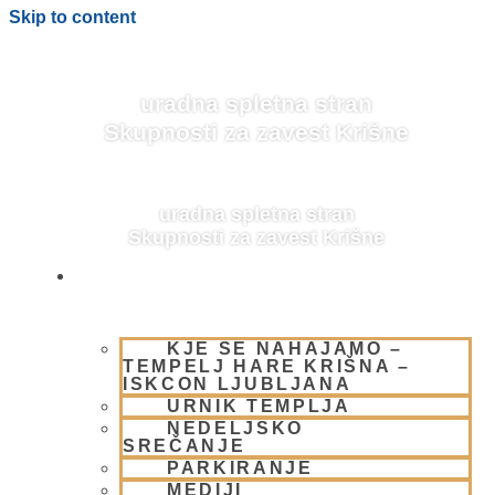
Skip to content
uradna spletna stran
Skupnosti za zavest Krišne
uradna spletna stran
Skupnosti za zavest Krišne
OBIŠČI NAS
NAŠA
KJE SE NAHAJAMO –
TEMPELJ HARE KRIŠNA –
ISKCON LJUBLJANA
URNIK TEMPLJA
NEDELJSKO
SREČANJE
PARKIRANJE
MEDIJI