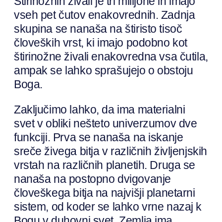
Štirinožnih živali je tri milijone in imajo
vseh pet čutov enakovrednih. Zadnja
skupina se nanaša na štiristo tisoč
človeških vrst, ki imajo podobno kot
štirinožne živali enakovredna vsa čutila,
ampak se lahko sprašujejo o obstoju
Boga.
Zaključimo lahko, da ima materialni
svet v obliki nešteto univerzumov dve
funkciji. Prva se nanaša na iskanje
sreče živega bitja v različnih življenjskih
vrstah na različnih planetih. Druga se
nanaša na postopno dvigovanje
človeškega bitja na najvišji planetarni
sistem, od koder se lahko vrne nazaj k
Bogu v duhovni svet. Zemlja ima