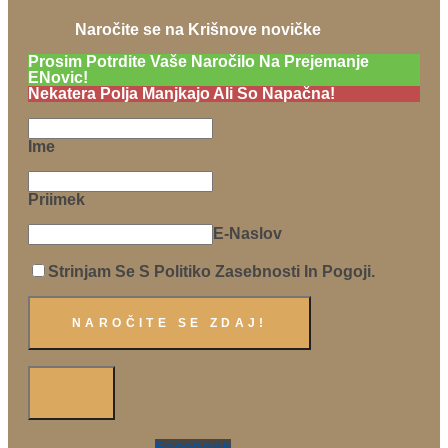
Naročite se na Krišnove novičke
Prosim Potrdite Vaše Naročilo Na Prejemanje
ENovic!
Nekatera Polja Manjkajo Ali So Napačna!
Ime
Priimek
E-Naslov
Strinjam Se S Politiko Zasebnosti In Pogoji.
Facebook