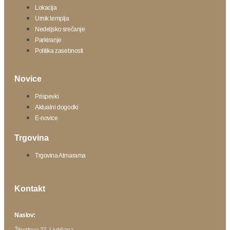
Lokacija
Urnik templja
Nedeljsko srečanje
Parkiranje
Politika zasebnosti
Novice
Prispevki
Aktualni dogodki
E-novice
Trgovina
Trgovina Atmarama
Kontakt
Naslov: