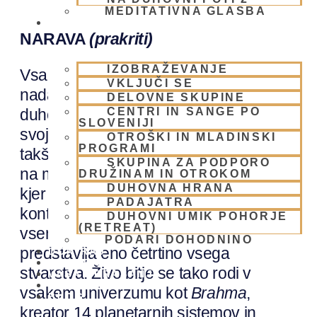
MEDITATIVNA GLASBA
SKUPNOST
NARAVA
(prakriti)
IZOBRAŽEVANJE
Vsako živo bitje se lahko odloči, da
VKLJUČI SE
nadaljuje s služenjem Boga v
DELOVNE SKUPINE
duhovnem svetu ali pa se poda na
CENTRI IN SANGE PO
SLOVENIJI
svojo neodvisno pot. Zavoljo izpolnitve
OTROŠKI IN MLADINSKI
PROGRAMI
takšnih želja Bog vsak trenutek kreira
SKUPINA ZA PODPORO
na milijone materialnih univerzumov,
DRUŽINAM IN OTROKOM
DUHOVNA HRANA
kjer lahko živo bitje izpolni tendenco
PADAJATRA
kontrolorja in uživalca. Materialni svet z
DUHOVNI UMIK POHORJE
(RETREAT)
vsemi različno velikimi univerzumi tako
PODARI DOHODNINO
predstavlja eno četrtino vsega
DONIRAJ
KOLEDAR
stvarstva. Živo bitje se tako rodi v
VAŠA VPRAŠANJA
PIŠI NAM
vsakem univerzumu kot
Brahma
,
BLOG
kreator 14 planetarnih sistemov in