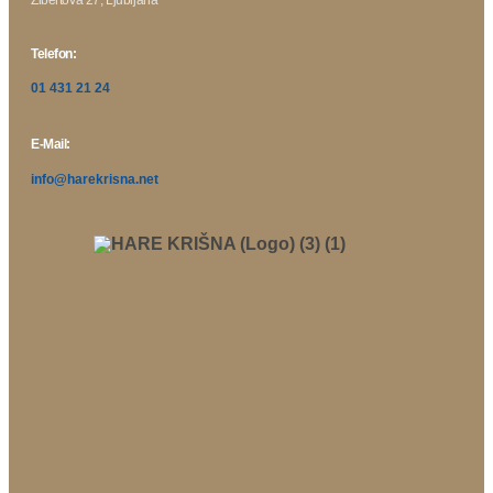
Žibertova 27, Ljubljana
Telefon:
01 431 21 24
E-Mail:
info@harekrisna.net