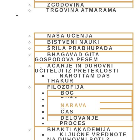
ZGODOVINA
TRGOVINA ATMARAMA
BHAKTI JOGA
FILOZOFIJA
NAŠA UČENJA
BISTVENI NAUKI
ŠRILA PRABHUPADA
BHAGAVAD GITA
GOSPODOVA PESEM
AČARJE IN DUHOVNI
UČITELJI IZ PRETEKLOSTI
NAROTTAM DAS
THAKUR
FILOZOFIJA
BOG
DUŠA
NARAVA
ČAS
DELOVANJE
PROCES
NARAVA
BHAKTI AKADEMIJA
KLJUČNE VREDNOTE
NA DUHOVNI POTI 2