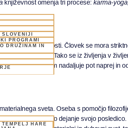
a
književnost omenja tri procese:
karma-yoga
 SLOVENIJI
SKI PROGRAMI
i temelji na aktivnosti. Človek se mora strikt
O DRUŽINAM IN
življenjskih obdobij. Tako se iz življenja v živ
 njegovim upravnikom nadaljuje pot naprej in o
ORJE
i materialnega sveta. Oseba s pomočjo filozofi
er ima v njem vsako dejanje svojo posledico
– TEMPELJ HARE