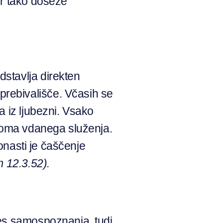
ter tako doseže
stavlja direkten
rebivališče. Včasih se
a iz ljubezni. Vsako
oma vdanega služenja.
onasti je čaščenje
 12.3.52).
ces samospoznanja tudi