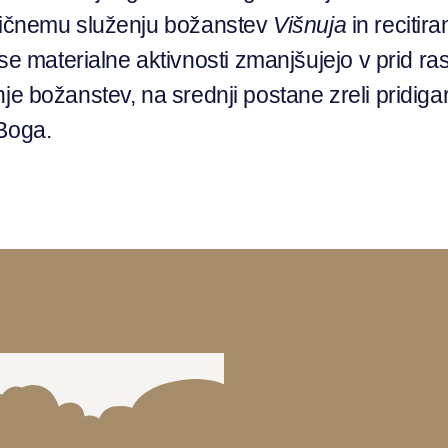
ktičnemu služenju božanstev
Višnuja
in recitir
 materialne aktivnosti zmanjšujejo v prid ra
e božanstev, na srednji postane zreli pridigar 
 Boga.