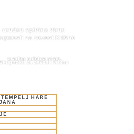
uradna spletna stran
upnosti za zavest Krišne
uradna spletna stran
Skupnosti za zavest Krišne
 TEMPELJ HARE
LJANA
JE