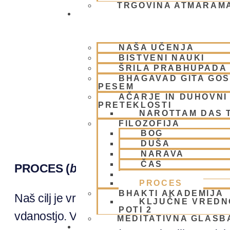
TRGOVINA ATMARAM
BHAKTI JOGA
NAŠA UČENJA
BISTVENI NAUKI
ŠRILA PRABHUPADA
BHAGAVAD GITA GO
PESEM
PROCE
AČARJE IN DUHOVNI 
PRETEKLOSTI
NAROTTAM DAS 
FILOZOFIJA
BOG
DUŠA
NARAVA
ČAS
PROCES (
bhakti-yoga)
DELOVANJE
PROCES
BHAKTI AKADEMIJA
Naš cilj je vrnitev nazaj v duhovni svet i
KLJUČNE VREDN
POTI 2
vdanostjo. Vrnitev ni tako enostavna, saj s
MEDITATIVNA GLASB
SKUPNOST