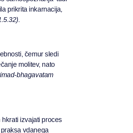
a prikrita inkarnacija
,
.5.32).
bnosti, čemur sledi
čanje molitev, nato
rimad-bhagavatam
hkrati izvajati proces
a praksa vdanega