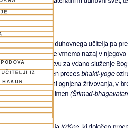
majyoti
, ki ločuje materialni in duhovni svet, 
LJANA
NJE
A
om verodostojnega duhovnega učitelja pa pred
sko osebnost in se vrnemo nazaj v njegovo p
SPODOVA
zni, ampak gre v bistvu za vdano služenje Bog
UČITELJI IZ
dajoč najbolj potenten proces
bhakti-yoge
ozir
 THAKUR
 meditacija, v srebrni ognjena žrtvovanja, v br
pinsko petje božjih imen
(Šrimad-bhagavatam
lnomočena inkarnacija
Krišne
, ki določen pro