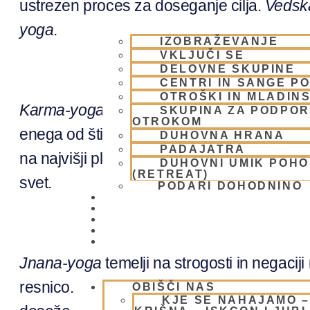
ustrezen proces za doseganje cilja.
Vedsk
yoga
.
IZOBRAŽEVANJE
VKLJUČI SE
DELOVNE SKUPINE
CENTRI IN SANGE PO
OTROŠKI IN MLADIN
Karma-yoga
predstavlja postopen proces, k
SKUPINA ZA PODPOR
OTROKOM
enega od štirih poklicev in enega od štirih 
DUHOVNA HRANA
PADAJATRA
na najvišji planetarni sistem. Od tam pa z
DUHOVNI UMIK POH
(RETREAT)
svet.
PODARI DOHODNINO
DONIRAJ
KOLEDAR
VAŠA VPRAŠANJA
PIŠI NAM
BLOG
Jnana-yoga
temelji na strogosti in negacij
resnico. Vsemu materialnemu se odreče, k
OBIŠČI NAS
KJE SE NAHAJAMO 