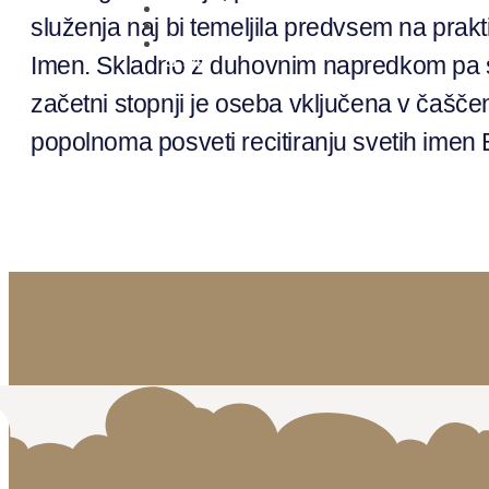
služenja naj bi temeljila predvsem na pra
01 431
Imen. Skladno z duhovnim napredkom pa se
21 24
začetni stopnji je oseba vključena v čaščenj
popolnoma posveti recitiranju svetih imen