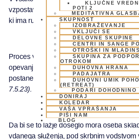
KLJUČNE VREDN
POTI 2
vzpostavi. V
kali-yugi
se je za ta namen dob
MEDITATIVNA GLASB
ki ima rumenkasti ten kože z imenom
Šri 
SKUPNOST
IZOBRAŽEVANJE
VKLJUČI SE
DELOVNE SKUPINE
CENTRI IN SANGE PO
OTROŠKI IN MLADIN
Proces vdanega služenja se začne s poslu
SKUPINA ZA PODPOR
OTROKOM
opevanje le teh, spominjanje, služenje Nj
DUHOVNA HRANA
PADAJATRA
postanemo Njegov služabnik, potem prija
DUHOVNI UMIK POH
(RETREAT)
7.5.23).
PODARI DOHODNINO
DONIRAJ
KOLEDAR
VAŠA VPRAŠANJA
PIŠI NAM
BLOG
Da bi se to lažje doseglo mora oseba skladn
vdanega služenja, pod skrbnim vodstvom 