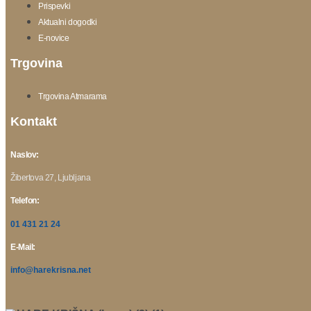
Prispevki
Aktualni dogodki
E-novice
Trgovina
Trgovina Atmarama
Kontakt
Naslov:
Žibertova 27, Ljubljana
Telefon:
01 431 21 24
E-Mail:
info@harekrisna.net