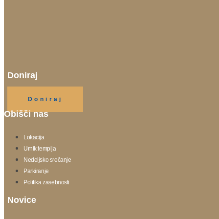
Doniraj
Klikni gumb spodaj.
Doniraj
Obišči nas
Lokacija
Urnik templja
Nedeljsko srečanje
Parkiranje
Politika zasebnosti
Novice