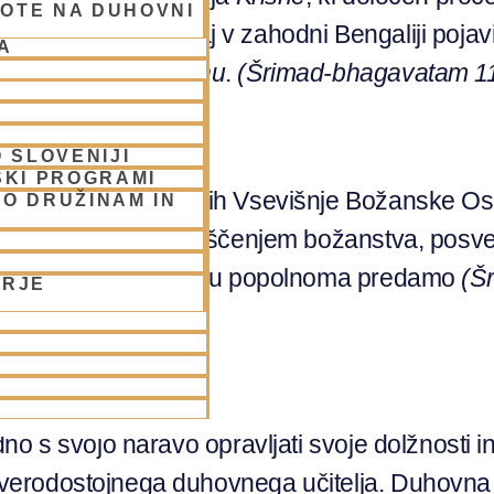
OTE NA DUHOVNI
rih petsto let nazaj v zahodni Bengaliji pojavil
A
Čaitanya Mahaprabhu
.
(Šrimad-bhagavatam 11
 SLOVENIJI
SKI PROGRAMI
šanjem o aktivnostih Vsevišnje Božanske Ose
O DRUŽINAM IN
egovim stopalom, čaščenjem božanstva, posve
telj in na koncu se mu popolnoma predamo
(Š
ORJE
o s svojo naravo opravljati svoje dolžnosti in 
verodostojnega duhovnega učitelja. Duhovn