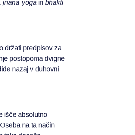
, jnana-yoga
in
bhakti-
no držati predpisov za
ljenje postopoma dvigne
dide nazaj v duhovni
je išče absolutno
. Oseba na ta način