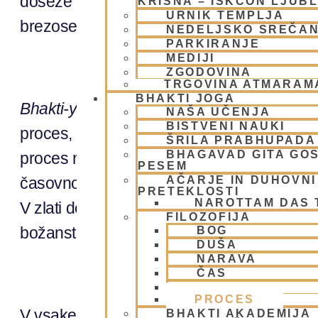
doseže duhovno svetlobo imenovano
brah
KRIŠNA – ISKCON LJUB
URNIK TEMPLJA
brezosebno osvoboditev.
NEDELJSKO SREČA
PARKIRANJE
MEDIJI
ZGODOVINA
TRGOVINA ATMARAM
BHAKTI JOGA
Bhakti-yoga
ali vdano služenje pod vodstv
NAŠA UČENJA
BISTVENI NAUKI
proces, s katerim spoznamo vrhovno božan
ŠRILA PRABHUPADA
BHAGAVAD GITA GO
proces napačno interpretira kot joga ljube
PESEM
AČARJE IN DUHOVNI 
časovno obdobje ali milenij ima sebi pripa
PRETEKLOSTI
NAROTTAM DAS
V zlati dobi je najbolj prominentna mistična
FILOZOFIJA
božanstev in v železni dobi ali
kali-yugi
sku
BOG
DUŠA
NARAVA
ČAS
DELOVANJE
PROCES
V vsakem mileniju se zato pojavi tudi opo
BHAKTI AKADEMIJA