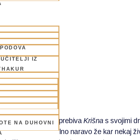
A
SPODOVA
S
UČITELJI IZ
THAKUR
menovan
Goloka
, kjer prebiva
Krišna
s svojimi dr
OTE NA DUHOVNI
mo v stiku z materialno naravo že kar nekaj ži
A