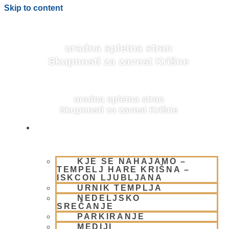
Skip to content
uradna spletna stran
Skupnosti za zavest Krišne
uradna spletna stran
Skupnosti za zavest Krišne
OBIŠČI NAS
KJE SE NAHAJAMO –
ŠRILA PRABHUPADA
TEMPELJ HARE KRIŠNA –
ISKCON LJUBLJANA
URNIK TEMPLJA
NEDELJSKO
SREČANJE
PARKIRANJE
MEDIJI