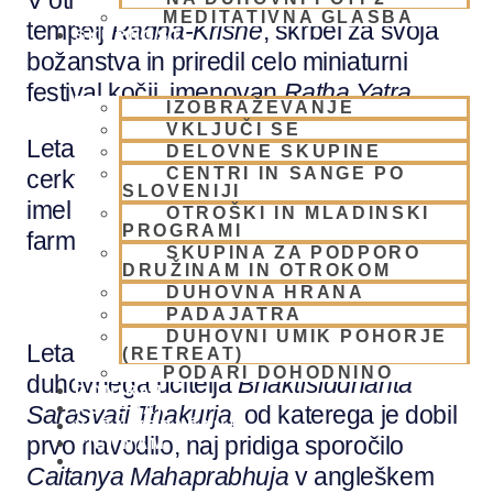
V otroštvu je redno obiskoval bližnji
MEDITATIVNA GLASBA
tempelj
Radha-Krišne
, skrbel za svoja
SKUPNOST
božanstva in priredil celo miniaturni
festival kočij, imenovan
Ratha Yatra
.
IZOBRAŽEVANJE
VKLJUČI SE
Leta 1916 je začel študij na škotski
DELOVNE SKUPINE
CENTRI IN SANGE PO
cerkveni univerzi in se leta 1918 poročil,
SLOVENIJI
imel je pet otrok in uspešno
OTROŠKI IN MLADINSKI
PROGRAMI
farmacevtsko podjetje.
SKUPINA ZA PODPORO
DRUŽINAM IN OTROKOM
DUHOVNA HRANA
PADAJATRA
DUHOVNI UMIK POHORJE
Leta 1922 je prvič srečal svojega
(RETREAT)
PODARI DOHODNINO
duhovnega učitelja
Bhaktisiddhanta
DONIRAJ
KOLEDAR
Sarasvati Thakurja,
od katerega je dobil
VAŠA VPRAŠANJA
prvo navodilo, naj pridiga sporočilo
PIŠI NAM
BLOG
Caitanya Mahaprabhuja
v angleškem