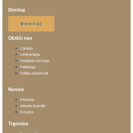
Doniraj
Klikni gumb spodaj.
Doniraj
Obišči nas
Lokacija
Urnik templja
Nedeljsko srečanje
Parkiranje
Politika zasebnosti
Novice
Prispevki
Aktualni dogodki
E-novice
Trgovina