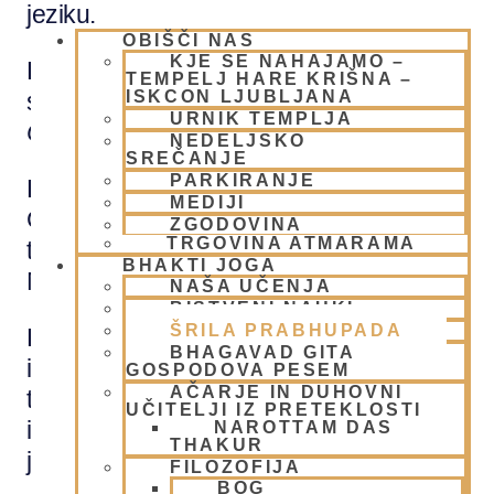
jeziku.
OBIŠČI NAS
KJE SE NAHAJAMO –
Leta 1933 je uradno postal učenec
TEMPELJ HARE KRIŠNA –
ISKCON LJUBLJANA
svojega duhovnega učitelja
Abhay
URNIK TEMPLJA
Charanaravinde
.
NEDELJSKO
SREČANJE
PARKIRANJE
Leta 1944 je začel izdajati revijo Back To
MEDIJI
Godhead in leta 1955 lastnoročno tiskati
ZGODOVINA
TRGOVINA ATMARAMA
ter deliti majhno knjižico z naslovom
BHAKTI JOGA
Message of Godhead.
NAŠA UČENJA
BISTVENI NAUKI
ŠRILA PRABHUPADA
Leta 1950 je stopil v oddvojeni red
BHAGAVAD GITA
imenovan
vanaprasta
in začel pridigati
GOSPODOVA PESEM
AČARJE IN DUHOVNI
tako, da je v Indiji ustanovil organizacijo
UČITELJI IZ PRETEKLOSTI
imenovano The League of Devotees, ki
NAROTTAM DAS
THAKUR
je delovala samo kratek čas.
FILOZOFIJA
BOG