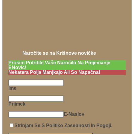
Naročite se na Krišnove novičke
Prosim Potrdite Vaše Naročilo Na Prejemanje
ENovic!
Nekatera Polja Manjkajo Ali So Napačna!
Ime
Priimek
E-Naslov
Strinjam Se S Politiko Zasebnosti In Pogoji.