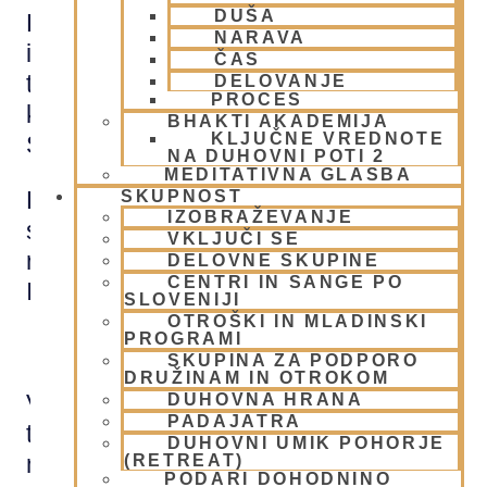
DUŠA
Leta 1959 je sprejel red odpovedi,
NARAVA
imenovan sannyasa, ter se preselil v
ČAS
tempelj Radha-Damodara v Vrindavani,
DELOVANJE
PROCES
kjer je začel pisati komentarje na
BHAKTI AKADEMIJA
KLJUČNE VREDNOTE
Šrimad-Bhagavatam.
NA DUHOVNI POTI 2
MEDITATIVNA GLASBA
Leta 1965 je z ladjo priplul v New York s
SKUPNOST
IZOBRAŽEVANJE
skoraj nič denarja, kjer je leta 1966
VKLJUČI SE
registriral organizacijo imenovano
DELOVNE SKUPINE
CENTRI IN SANGE PO
ISKCON.
SLOVENIJI
OTROŠKI IN MLADINSKI
PROGRAMI
SKUPINA ZA PODPORO
DRUŽINAM IN OTROKOM
V prihajajočih letih je napisal vsaj
DUHOVNA HRANA
PADAJATRA
trideset knjižnih del, med katerimi so bile
DUHOVNI UMIK POHORJE
najbolj pomembna:
Bhagavad-gita,
(RETREAT)
PODARI DOHODNINO