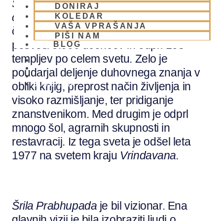
Srimad-bhagavatam, Caitanya-
DONIRAJ
caratamrita
in Nectar of Devotion. V tem
KOLEDAR
VAŠA VPRAŠANJA
času je štirinajstkrat obkrožil Zemljo,
PIŠI NAM
posvetil 5.000 učencev in odprl 108
BLOG
templjev po celem svetu. Zelo je
poudarjal deljenje duhovnega znanja v
obliki knjig, preprost način življenja in
01 431 21 24
visoko razmišljanje, ter pridiganje
znanstvenikom. Med drugim je odprl
mnogo šol, agrarnih skupnosti in
restavracij. Iz tega sveta je odšel leta
1977 na svetem kraju
Vrindavana.
Šrila Prabhupada
je bil vizionar. Ena
glavnih vizij je bila izobraziti ljudi o