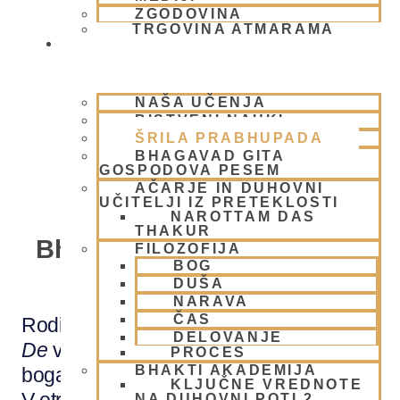
ZGODOVINA
TRGOVINA ATMARAMA
BHAKTI JOGA
NAŠA UČENJA
BISTVENI NAUKI
ŠRILA PRABHUPADA
BHAGAVAD GITA
GOSPODOVA PESEM
AČARJE IN DUHOVNI
UČITELJI IZ PRETEKLOSTI
Ustanovni ačarja A.C.
NAROTTAM DAS
THAKUR
Bhaktivedanta Swami Srila
FILOZOFIJA
BOG
Prabhupada
DUŠA
NARAVA
ČAS
Rodil se je leta 1896, kot
Abhay Charan
DELOVANJE
De
v zelo pobožni
vaišnavski
družini
PROCES
BHAKTI AKADEMIJA
bogatega tekstilnega trgovca iz Calcutte.
KLJUČNE VREDNOTE
NA DUHOVNI POTI 2