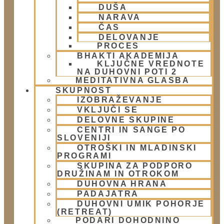
DUŠA
Naslov:
NARAVA
Žibertova 27, Ljubljana
ČAS
DELOVANJE
PROCES
Telefon:
BHAKTI AKADEMIJA
KLJUČNE VREDNOTE
01 431 21 24
NA DUHOVNI POTI 2
MEDITATIVNA GLASBA
E-Mail:
SKUPNOST
IZOBRAŽEVANJE
info@harekrisna.net
VKLJUČI SE
DELOVNE SKUPINE
CENTRI IN SANGE PO
SLOVENIJI
OTROŠKI IN MLADINSKI
PROGRAMI
SKUPINA ZA PODPORO
DRUŽINAM IN OTROKOM
DUHOVNA HRANA
PADAJATRA
DUHOVNI UMIK POHORJE
(RETREAT)
PODARI DOHODNINO