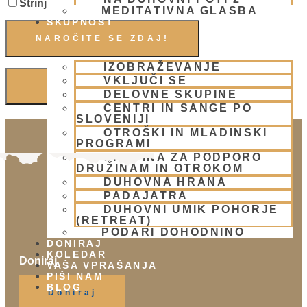
Strinjam se s politiko zasebnosti in pogoji.
MEDITATIVNA GLASBA
SKUPNOST
IZOBRAŽEVANJE
VKLJUČI SE
DELOVNE SKUPINE
CENTRI IN SANGE PO
SLOVENIJI
OTROŠKI IN MLADINSKI
PROGRAMI
SKUPINA ZA PODPORO
DRUŽINAM IN OTROKOM
DUHOVNA HRANA
PADAJATRA
DUHOVNI UMIK POHORJE
(RETREAT)
PODARI DOHODNINO
DONIRAJ
KOLEDAR
Doniraj
VAŠA VPRAŠANJA
PIŠI NAM
Klikni gumb spodaj.
BLOG
Doniraj