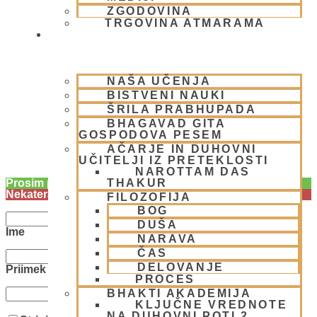
ZGODOVINA
TRGOVINA ATMARAMA
BHAKTI JOGA
E-NOVICE
NAŠA UČENJA
BISTVENI NAUKI
ŠRILA PRABHUPADA
BHAGAVAD GITA
GOSPODOVA PESEM
AČARJE IN DUHOVNI
UČITELJI IZ PRETEKLOSTI
NAROTTAM DAS
THAKUR
Prosim potrdite vaše naročilo na prejemanje eNovic!
Nekatera polja manjkajo ali so napačna!
FILOZOFIJA
BOG
DUŠA
Ime
NARAVA
ČAS
DELOVANJE
Priimek
PROCES
BHAKTI AKADEMIJA
e-naslov
KLJUČNE VREDNOTE
NA DUHOVNI POTI 2