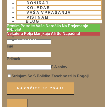
DONIRAJ
KOLEDAR
VAŠA VPRAŠANJA
PIŠI NAM
Naročite se na Krišnove novičke
BLOG
Prosim Potrdite Vaše Naročilo Na Prejemanje
ENovic!
Nekatera Polja Manjkajo Ali So Napačna!
01 431 21 24
Ime
Priimek
E-Naslov
Strinjam Se S Politiko Zasebnosti In Pogoji.