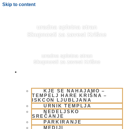
Skip to content
uradna spletna stran
Skupnosti za zavest Krišne
uradna spletna stran
Skupnosti za zavest Krišne
OBIŠČI NAS
KJE SE NAHAJAMO –
TEMPELJ HARE KRIŠNA –
ISKCON LJUBLJANA
URNIK TEMPLJA
NEDELJSKO
SREČANJE
PARKIRANJE
MEDIJI