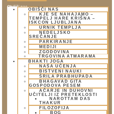
Obišči nas
OBIŠČI NAS
KJE SE NAHAJAMO –
Lokacija
TEMPELJ HARE KRIŠNA –
Urnik templja
ISKCON LJUBLJANA
Nedeljsko srečanje
URNIK TEMPLJA
Parkiranje
NEDELJSKO
SREČANJE
Politika zasebnosti
PARKIRANJE
MEDIJI
Novice
ZGODOVINA
TRGOVINA ATMARAMA
Prispevki
BHAKTI JOGA
Aktualni dogodki
NAŠA UČENJA
E-novice
BISTVENI NAUKI
ŠRILA PRABHUPADA
Trgovina
BHAGAVAD GITA
GOSPODOVA PESEM
Trgovina Atmarama
AČARJE IN DUHOVNI
UČITELJI IZ PRETEKLOSTI
NAROTTAM DAS
THAKUR
Kontakt
FILOZOFIJA
BOG