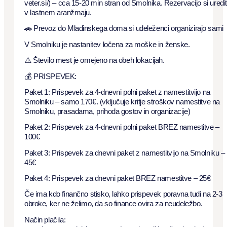
veter.si/) – cca 15-20 min stran od Smolnika. Rezervacijo si uredi
v lastnem aranžmaju.
🚗 Prevoz do Mladinskega doma si udeleženci organizirajo sami
V Smolniku je nastanitev ločena za moške in ženske.
⚠️ Število mest je omejeno na obeh lokacijah.
💰 PRISPEVEK:
Paket 1: Prispevek za 4-dnevni polni paket z namestitvijo na
Smolniku – samo 170€. (vključuje kritje stroškov namestitve na
Smolniku, prasadama, prihoda gostov in organizacije)
Paket 2: Prispevek za 4-dnevni polni paket BREZ namestitve –
100€
Paket 3: Prispevek za dnevni paket z namestitvijo na Smolniku –
45€
Paket 4: Prispevek za dnevni paket BREZ namestitve – 25€
Če ima kdo finančno stisko, lahko prispevek poravna tudi na 2-3
obroke, ker ne želimo, da so finance ovira za neudeležbo.
Način plačila: