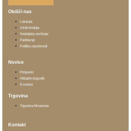
Obišči nas
Lokacija
Urnik templja
Nedeljsko srečanje
Parkiranje
Politika zasebnosti
Novice
Prispevki
Aktualni dogodki
E-novice
Trgovina
Trgovina Atmarama
Kontakt