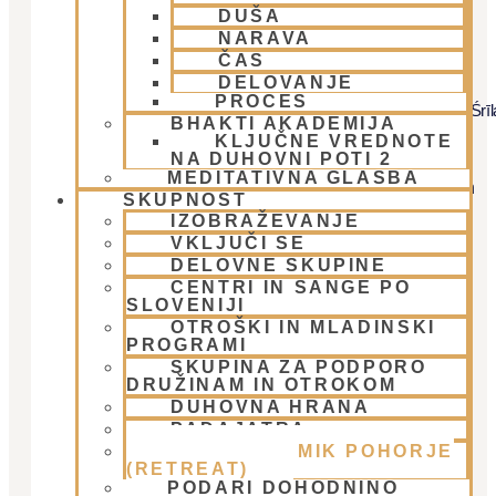
DUŠA
NARAVA
ČAS
Umik - Pohorje 2026
DELOVANJE
PROCES
Dragi bhakte, sprejmite naše ponižno spoštovanje. Vsa slava Śrīl
BHAKTI AKADEMIJA
Prabhupādi!
KLJUČNE VREDNOTE
NA DUHOVNI POTI 2
22. Slovenska poletna jatra vas vabi na »Duhovni umik s
MEDITATIVNA GLASBA
Svetim imenom«, ki bo tudi tokrat potekal v idili pohorskih
SKUPNOST
gozdov
IZOBRAŽEVANJE
VKLJUČI SE
DELOVNE SKUPINE
CENTRI IN SANGE PO
SLOVENIJI
OTROŠKI IN MLADINSKI
LOKACIJA:
PROGRAMI
Mladinski dom na Smolniku (mariborsko
Pohorje
)
SKUPINA ZA PODPORO
Smolnik 38, 2342 Ruše,
Pohorje
DRUŽINAM IN OTROKOM
DUHOVNA HRANA
PADAJATRA
DUHOVNI UMIK POHORJE
(RETREAT)
PODARI DOHODNINO
Pot do koče: Google Maps povezava