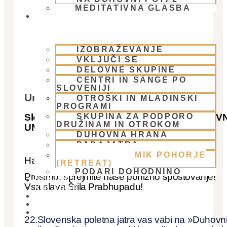
MEDITATIVNA GLASBA
SKUPNOST
IZOBRAŽEVANJE
VKLJUČI SE
DELOVNE SKUPINE
CENTRI IN SANGE PO
SLOVENIJI
Umik - Pohorje 2026
OTROŠKI IN MLADINSKI
PROGRAMI
SKUPINA ZA PODPORO
Slovenska Poletna Jatra vas vabi na DUHOVN
DRUŽINAM IN OTROKOM
UMIK S SVETIM IMENOM – Pohorje 2026
DUHOVNA HRANA
PADAJATRA
DUHOVNI UMIK POHORJE
Hare Krišna, dragi bhakte!
(RETREAT)
PODARI DOHODNINO
Prosimo, sprejmite naše ponižno spoštovanje!
DONIRAJ
Vsa slava Šrila Prabhupadu!
KOLEDAR
VAŠA VPRAŠANJA
PIŠI NAM
BLOG
22.Slovenska poletna jatra vas vabi na »Duhovn