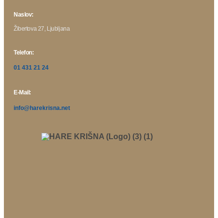
Naslov:
Žibertova 27, Ljubljana
Telefon:
01 431 21 24
E-Mail:
info@harekrisna.net