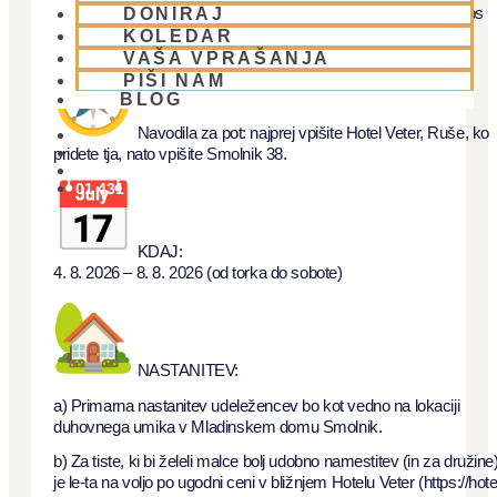
Priporočamo uporabo te poti (preko Ruš), saj vas Google Maps
DONIRAJ
lahko pelje po napačni poti.
KOLEDAR
VAŠA VPRAŠANJA
PIŠI NAM
BLOG
Navodila za pot: najprej vpišite Hotel Veter, Ruše, ko
pridete tja, nato vpišite Smolnik 38.
01 431 21 24
KDAJ:
4. 8. 2026 – 8. 8. 2026 (od torka do sobote)
NASTANITEV:
a) Primarna nastanitev udeležencev bo kot vedno na lokaciji
duhovnega umika v Mladinskem domu Smolnik.
b) Za tiste, ki bi želeli malce bolj udobno namestitev (in za družine
je le-ta na voljo po ugodni ceni v bližnjem Hotelu Veter (https://hote