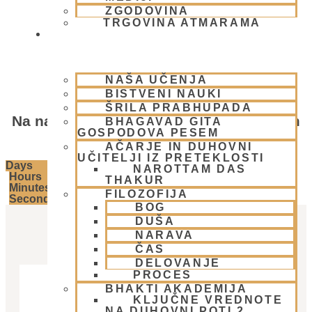
- Pohorje retreat
ZGODOVINA
TRGOVINA ATMARAMA
BHAKTI JOGA
NAŠA UČENJA
BISTVENI NAUKI
ŠRILA PRABHUPADA
Na naslednjem duhovnem umiku se nam
BHAGAVAD GITA
GOSPODOVA PESEM
lahko pridružiš čez ...
AČARJE IN DUHOVNI
UČITELJI IZ PRETEKLOSTI
Days
NAROTTAM DAS
Hours
THAKUR
Minutes
FILOZOFIJA
Seconds
BOG
DUŠA
NARAVA
ČAS
DELOVANJE
PROCES
BHAKTI AKADEMIJA
KLJUČNE VREDNOTE
NA DUHOVNI POTI 2