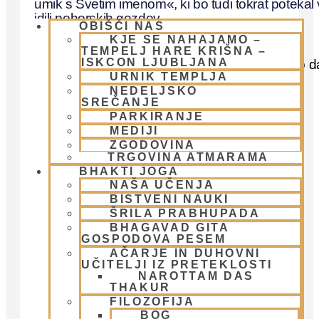
umik s Svetim imenom«, ki bo tudi tokrat potekal 
idili pohorskih gozdov.
OBIŠČI NAS
KJE SE NAHAJAMO –
TEMPELJ HARE KRIŠNA –
ISKCON LJUBLJANA
Pošiljamo vam samo osnovno informacijo tako d
URNIK TEMPLJA
si lahko rezervirate dopust. Več podatkov in
NEDELJSKO
možnost za prijavo pa v spodnjem članku.
SREČANJE
PARKIRANJE
MEDIJI
ZGODOVINA
TRGOVINA ATMARAMA
BHAKTI JOGA
NAŠA UČENJA
BISTVENI NAUKI
ŠRILA PRABHUPADA
BHAGAVAD GITA
GOSPODOVA PESEM
AČARJE IN DUHOVNI
UČITELJI IZ PRETEKLOSTI
NAROTTAM DAS
THAKUR
FILOZOFIJA
BOG