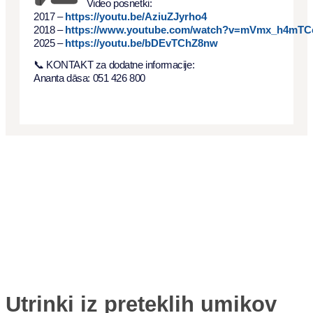
Video posnetki:
2017 –
https://youtu.be/AziuZJyrho4
2018 –
https://www.youtube.com/
watch?v=mVmx_h4mTC
2025 –
https://youtu.be/bDEvTChZ8nw
📞 KONTAKT za dodatne informacije:
Ananta dāsa: 051 426 800
Utrinki iz preteklih umikov