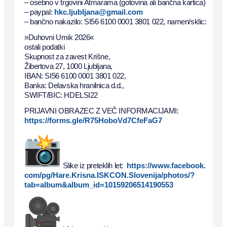
– osebno v trgovini Atmarama (gotovina ali bančna kartica)
– paypal:
hkc.ljubljana@gmail.com
– bančno nakazilo: SI56 6100 0001 3801 022, namen/sklic:
»Duhovni Umik 2026«
ostali podatki
Skupnost za zavest Krišne,
Žibertova 27, 1000 Ljubljana,
IBAN: SI56 6100 0001 3801 022,
Banka: Delavska hranilnica d.d.,
SWIFT/BIC: HDELSI22
PRIJAVNI OBRAZEC Z VEČ INFORMACIJAMI:
https://forms.gle/R75HoboVd7CfeFaG7
Slike iz preteklih let:
https://www.facebook.
com/pg/Hare.Krisna.ISKCON.
Slovenija/photos/?
tab=album&
album_id=10159206514190553