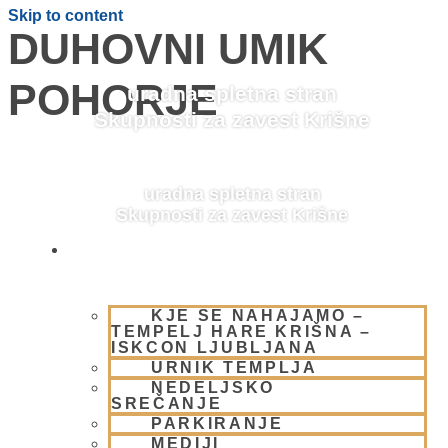
Skip to content
DUHOVNI UMIK
POHORJE
uradna spletna stran
Skupnosti za zavest Krišne
uradna spletna stran
Skupnosti za zavest Krišne
OBIŠČI NAS
KJE SE NAHAJAMO –
TEMPELJ HARE KRIŠNA –
ISKCON LJUBLJANA
URNIK TEMPLJA
NEDELJSKO
SREČANJE
PARKIRANJE
Hare Krišna Duhovni umik
MEDIJI