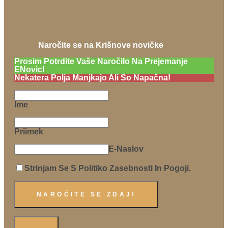
Naročite se na Krišnove novičke
Prosim Potrdite Vaše Naročilo Na Prejemanje
ENovic!
Nekatera Polja Manjkajo Ali So Napačna!
Ime
Priimek
E-Naslov
Strinjam Se S Politiko Zasebnosti In Pogoji.