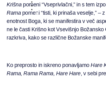
Krišna
pomeni “Vseprivlačni,” in s tem izpos
01 431
Rama
pomeni “tisti, ki prinaša veselje,” –
21 24
enotnost Boga, ki se manifestira v več as
ne le časti Krišno kot Vsevišnjo Božansko 
razkriva, kako se različne Božanske manif
Ko preprosto in iskreno ponavljamo
Hare K
Rama, Rama Rama, Hare Hare
, v sebi pr