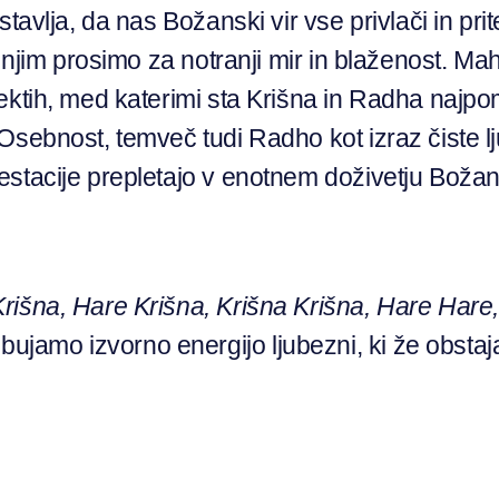
tavlja, da nas Božanski vir vse privlači in pri
 z njim prosimo za notranji mir in blaženost. 
pektih, med katerimi sta Krišna in Radha naj
Osebnost, temveč tudi Radho kot izraz čiste lj
estacije prepletajo v enotnem doživetju Boža
rišna, Hare Krišna, Krišna Krišna, Hare Har
ebujamo izvorno energijo ljubezni, ki že obsta