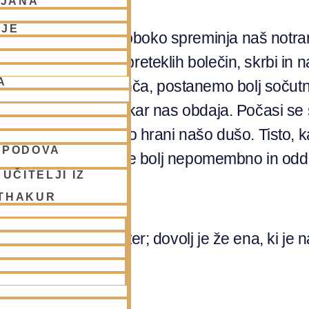
LJANA
NJE
a, ki počasi, a globoko spreminja naš notran
 postopoma očisti preteklih bolečin, skrbi in 
A
 osebnost se zmehča, postanemo bolj sočutni
življenja ter vsega, kar nas obdaja. Počasi se
tistemu, kar resnično hrani našo dušo. Tisto, 
SPODOVA
pljenje, pa postaja vse bolj nepomembno in odd
UČITELJI IZ
 THAKUR
šteto različnih manter; dovolj je že ena, ki je