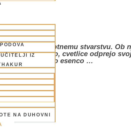
A
SPODOVA
co življenja celotnemu stvarstvu. Ob nj
. Pavi zaplešejo, cvetlice odprejo svoj
UČITELJI IZ
božansko esenco …
THAKUR
OTE NA DUHOVNI
A