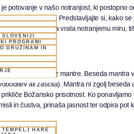
; je potovanje v našo notranjost, ki postopno 
vno razpoloženje. Predstavljajte si, kako se 
 kjer vsak ton odpira vrata notranjemu miru, ti
 SLOVENIJI
SKI PROGRAMI
O DRUŽINAM IN
ORJE
eti zvok, ki izvira iz mantre. Beseda
mantra
v
oboditev ali zaščita). Mantra ni zgolj beseda a
in prikliče Božansko prisotnost. Ko ponavljam
sli in čustva, prinaša jasnost ter odpira pot 
– TEMPELJ HARE