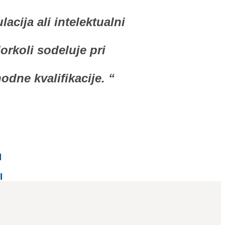
cija ali intelektualni
orkoli sodeluje pri
dne kvalifikacije. “
I
I