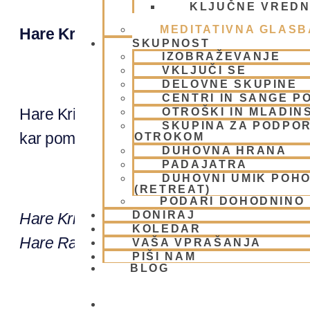
KLJUČNE VREDN
POTI 2
MEDITATIVNA GLASB
Hare Krišna Maha Mantra: Povabilo k Ljub
SKUPNOST
IZOBRAŽEVANJE
VKLJUČI SE
DELOVNE SKUPINE
CENTRI IN SANGE PO
Hare Krišna Maha Mantra je ena najbolj sveti
OTROŠKI IN MLADIN
SKUPINA ZA PODPOR
kar pomeni, da je ta mantra izjemno močna 
OTROKOM
DUHOVNA HRANA
PADAJATRA
DUHOVNI UMIK POH
(RETREAT)
PODARI DOHODNINO
DONIRAJ
Hare Krišna, Hare Krišna, Krišna Krišna, 
KOLEDAR
Hare Rama, Hare Rama, Rama Rama, Har
VAŠA VPRAŠANJA
PIŠI NAM
BLOG