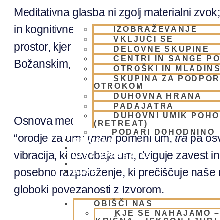
Meditativna glasba ni zgolj materialni zvok
in kognitivne blokade in nam razodeva duho
IZOBRAŽEVANJE
VKLJUČI SE
prostor, kjer se srečata melodija in mantra,
DELOVNE SKUPINE
CENTRI IN SANGE PO
Božanskim, kjer lahko samo smo, …
OTROŠKI IN MLADIN
SKUPINA ZA PODPOR
OTROKOM
DUHOVNA HRANA
PADAJATRA
DUHOVNI UMIK POH
Osnova meditativne devocijske glasbe je sv
(RETREAT)
PODARI DOHODNINO
“orodje za um” (
man
pomeni um,
tra
pa osv
DONIRAJ
KOLEDAR
vibracija, ki osvobaja um, dviguje zavest 
VAŠA VPRAŠANJA
PIŠI NAM
posebno razpoloženje, ki prečiščuje naše mi
BLOG
globoki povezanosti z Izvorom.
OBIŠČI NAS
KJE SE NAHAJAMO 