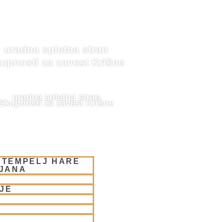
uradna spletna stran
upnosti za zavest Krišne
uradna spletna stran
Skupnosti za zavest Krišne
ASBA
 TEMPELJ HARE
LJANA
JE