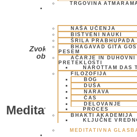
TRGOVINA ATMARAM
BHAKTI JOGA
NAŠA UČENJA
BISTVENI NAUKI
ŠRILA PRABHUPADA
BHAGAVAD GITA GO
Zvok Krišnove piščali daje esen
PESEM
obnemijo v globoki očaranosti
AČARJE IN DUHOVNI 
PRETEKLOSTI
NAROTTAM DAS 
FILOZOFIJA
BOG
DUŠA
NARAVA
ČAS
DELOVANJE
Meditativna glasba
PROCES
BHAKTI AKADEMIJA
KLJUČNE VREDN
POTI 2
MEDITATIVNA GLASB
SKUPNOST