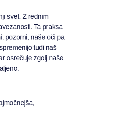
ji svet. Z rednim
navezanosti. Ta praksa
, pozorni, naše oči pa
 spremenijo tudi naš
kar osrečuje zgolj naše
aljeno.
 najmočnejša,