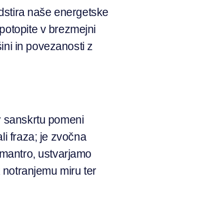
odstira naše energetske
potopite v brezmejni
šini in povezanosti z
 sanskrtu pomeni
li fraza; je zvočna
o mantro, ustvarjamo
k notranjemu miru ter