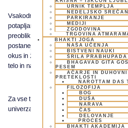
KRIŠNA – ISKCON LJUB
URNIK TEMPLJA
NEDELJSKO SREČA
Vsakodnevno petje mantre je duhovna praks
PARKIRANJE
MEDIJI
potapljanjem v sveto vibracijo se naše srce
ZGODOVINA
TRGOVINA ATMARAM
preoblikuje naše navade in vrednote. Naša
BHAKTI JOGA
postanejo bolj odprte za dojemanje lepote 
NAŠA UČENJA
BISTVENI NAUKI
okus in želje, saj se vse bolj usmerjamo k 
ŠRILA PRABHUPADA
BHAGAVAD GITA GO
telo in nam, zaradi minljivosti povzroča tr
PESEM
AČARJE IN DUHOVNI 
PRETEKLOSTI
NAROTTAM DAS
FILOZOFIJA
BOG
Za vse te dobrobiti nam ni potrebno peti ne
DUŠA
NARAVA
univerzalna – Hare Krišna Maha Mantra.
ČAS
DELOVANJE
PROCES
BHAKTI AKADEMIJA