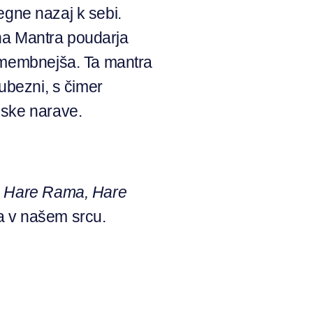
tegne nazaj k sebi.
Maha Mantra poudarja
pomembnejša. Ta mantra
ubezni, s čimer
nske narave.
e, Hare Rama, Hare
ja v našem srcu.