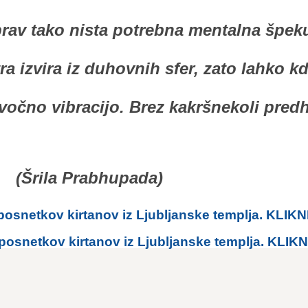
rav tako nista potrebna mentalna špekula
ra izvira iz duhovnih sfer, zato lahko kd
očno vibracijo. Brez kakršnekoli predho
(Šrila Prabhupada)
snetkov kirtanov iz Ljubljanske templja. KLIKN
snetkov kirtanov iz Ljubljanske templja. KLIKN