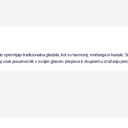
to spremljajo tradicionalna glasbila, kot so harmonij, mridanga in kartale.
 saj vsak posameznik s svojim glasom prispeva k skupnemu izražanju preda