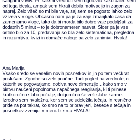
sangami v MB. Pri kakšni vrednoti sem ugotovila kako daleč sem
od tega ideala, ampak sem hkrati dobila motivacijo in zagon za
naprej. Zelo všeč so mi bile vaje, saj sem se pogosto lahko zelo
vživela v vloge. Občasno nam pa je za vaje zmanjkalo časa da
zamenjamo vloge, tako da bi morda bilo dobro vaje podaljšati za
dodatnih 5 minut – to je dobronameren nasvet. Sicer pa je vse
ostalo bilo za 10, predavanja so bila zelo sistematična, pregledna
in razumljiva, kvizi in domače naloge pa zelo zanimivi. Hvala!
Ana Marija:
Vsako sredo se veselim novih posnetkov in jih po tem večkrat
poslušam. Zgodbe so zelo poučne. Tudi pogled na vrednote, o
katerih se pogovarjamo, dobiva nove dimenzije…kako smo v
bistvu naučeni popolnoma napačnega reagiranja, ki ti prinese
kratkoročno slabo počutje, dolgoročno še več slabe karme.
Izredno sem hvaležna. ker sem se udeležila tečaja. In resnično
pride na pot takrat, ko smo na to pripravljeni, besede s tečaja in
posnetkov zvenijo v meni. Iz srca HVALA!