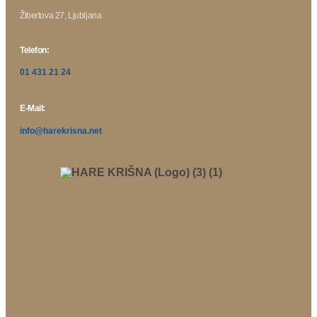
Žibertova 27, Ljubljana
Telefon:
01 431 21 24
E-Mail:
info@harekrisna.net