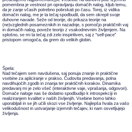
pomembna je vestnost pri opravljanju domačih nalog, kljub temu,
da je zanje včasih potrebno pobrskati po času. Torej, iz vidika
domačin nalog, me je ta tečaj spodbudil, da sem okrepil svoje
duhovne navade. Seže od teorije, do prikaza teorije na
(ne)vzglednih posameznikih in nazadnje, s pomočjo praktičnih vaj
in domačih nalog, poveže teorijo z vsakodnevnim življenjem. Na
splošno, se mi ta tečaj zdi zelo inspiritiven, saj z “self-pace”
pristopom omogoča, da grem do velikih globin.
Špela:
Nad tečajem sem navdušena, saj ponuja znanje in praktične
vsebine za apliciranje v prakso. Čudovita predavanja, polna
navdihujočih zgodb in znanja ter praktičnih korakov. Dinamika
predavanj mi je zelo všeč (interaktivne vaje, vprašanja, odgovori).
Domače naloge nas še dodatno spodbudijo k introspekciji in
realiziranjem kvalitet v naših življenjih. Vsebine bomo lahko
uporabljali in se jih učili skozi vse življenje. Najlepša hvala za vašo
velikodušnost in ustvarjanje izjemnih tečajev, ki nam osvetljujejo
življenja.