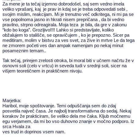
Za mene je ta tečaj izjemno dobrodošel, saj sem vedno imela
veliko vprašanj, kaj je prav in kdaj se je treba odpovedati sebi ,
svojim mislim, reakcijam. Mi je trenutno več odkritega, ni mi pa se
vse popolnoma jasno in hkrati nisem prepričana , da bi vedno
pravilno, strpno odreagirala. Moja teza je bila, da gre v zakonu
“kdo bo koga”. Grozljivo!!!! Lahko si predstavljate, koliko
obžalujem to stališče, se opravičujem , ko je prepozno. Sicer pa
meditiram, molim v bistvu za ves svet, za žive in mrtve Le da tega
ne zmorem početi ves dan ampak namenjam po nekaj minut
posameznim temam..
Tak tečaj, prirejen zrelosti otroka, bi moral biti v učnem načrtu že v
osnovni soli (celo v vrtcu) in seveda tudi v srednji soli, sicer na
višjem teoretičnem in praktičnem nivoju.
Marjetka:
Haribol, moje spoštovanje. Temi odpuščanja sem do zdaj
posvetila največ časa. Je najbolj transformativna do sedaj. Nekaj
korakov že prakticiram, še veliko dela me čaka. Kljub močnemu
egu verjamem, da mi bo vso duhovno znanje v močno podporo. Iz
srca Hvala za
ves trud in doprinos vsem nam.