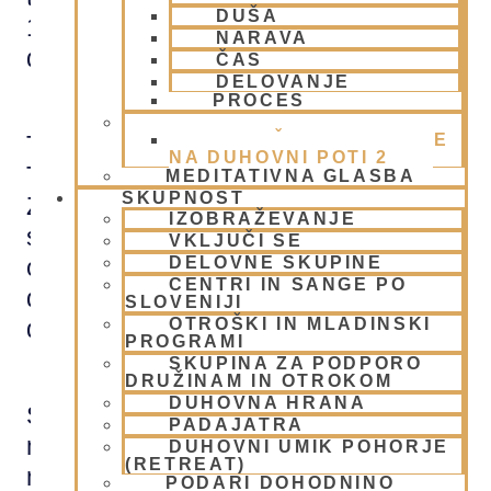
DUŠA
10.00. ure zjutraj. (Lahko pa se
NARAVA
dogovorimo tudi za drug termin)
ČAS
DELOVANJE
PROCES
BHAKTI AKADEMIJA
KLJUČNE VREDNOTE
Tečaj bo vodila mataji Prema manjari dd.
NA DUHOVNI POTI 2
Tedenska srečanja bodo potekala preko
MEDITATIVNA GLASBA
SKUPNOST
Zoom aplikacije. Prisotnost na teh
IZOBRAŽEVANJE
srečanjih bo za vse prijavljene študente
VKLJUČI SE
DELOVNE SKUPINE
obvezna, ker bodo na njih imeli
CENTRI IN SANGE PO
delavnice, vprašanja in odgovore ter
SLOVENIJI
OTROŠKI IN MLADINSKI
diskusije.
PROGRAMI
SKUPINA ZA PODPORO
DRUŽINAM IN OTROKOM
DUHOVNA HRANA
Študentje bodo dobili tudi študijski
PADAJATRA
material na spletni platformi, kjer bodo
DUHOVNI UMIK POHORJE
(RETREAT)
našli video predavanja, domače naloge,
PODARI DOHODNINO