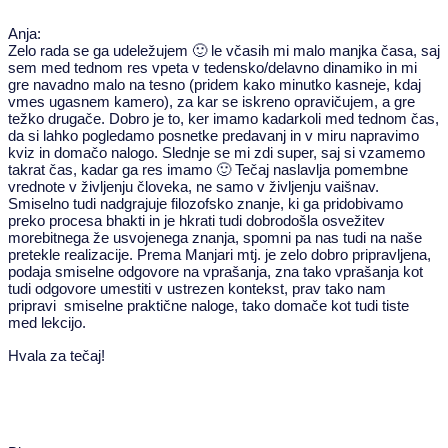
Anja:
Zelo rada se ga udeležujem 🙂 le včasih mi malo manjka časa, saj
sem med tednom res vpeta v tedensko/delavno dinamiko in mi
gre navadno malo na tesno (pridem kako minutko kasneje, kdaj
vmes ugasnem kamero), za kar se iskreno opravičujem, a gre
težko drugače. Dobro je to, ker imamo kadarkoli med tednom čas,
da si lahko pogledamo posnetke predavanj in v miru napravimo
kviz in domačo nalogo. Slednje se mi zdi super, saj si vzamemo
takrat čas, kadar ga res imamo 🙂 Tečaj naslavlja pomembne
vrednote v življenju človeka, ne samo v življenju vaišnav.
Smiselno tudi nadgrajuje filozofsko znanje, ki ga pridobivamo
preko procesa bhakti in je hkrati tudi dobrodošla osvežitev
morebitnega že usvojenega znanja, spomni pa nas tudi na naše
pretekle realizacije. Prema Manjari mtj. je zelo dobro pripravljena,
podaja smiselne odgovore na vprašanja, zna tako vprašanja kot
tudi odgovore umestiti v ustrezen kontekst, prav tako nam
pripravi smiselne praktične naloge, tako domače kot tudi tiste
med lekcijo.
Hvala za tečaj!