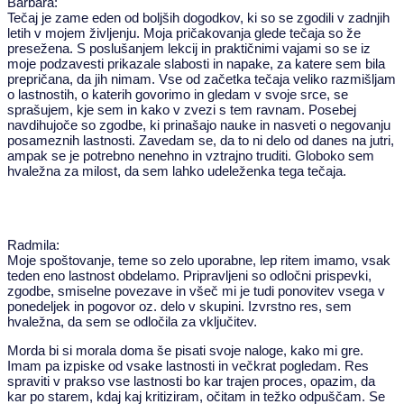
Barbara:
Tečaj je zame eden od boljših dogodkov, ki so se zgodili v zadnjih
letih v mojem življenju. Moja pričakovanja glede tečaja so že
presežena. S poslušanjem lekcij in praktičnimi vajami so se iz
moje podzavesti prikazale slabosti in napake, za katere sem bila
prepričana, da jih nimam. Vse od začetka tečaja veliko razmišljam
o lastnostih, o katerih govorimo in gledam v svoje srce, se
sprašujem, kje sem in kako v zvezi s tem ravnam. Posebej
navdihujoče so zgodbe, ki prinašajo nauke in nasveti o negovanju
posameznih lastnosti. Zavedam se, da to ni delo od danes na jutri,
ampak se je potrebno nenehno in vztrajno truditi. Globoko sem
hvaležna za milost, da sem lahko udeleženka tega tečaja.
Radmila:
Moje spoštovanje, teme so zelo uporabne, lep ritem imamo, vsak
teden eno lastnost obdelamo. Pripravljeni so odločni prispevki,
zgodbe, smiselne povezave in všeč mi je tudi ponovitev vsega v
ponedeljek in pogovor oz. delo v skupini. Izvrstno res, sem
hvaležna, da sem se odločila za vključitev.
Morda bi si morala doma še pisati svoje naloge, kako mi gre.
Imam pa izpiske od vsake lastnosti in večkrat pogledam. Res
spraviti v prakso vse lastnosti bo kar trajen proces, opazim, da
kar po starem, kdaj kaj kritiziram, očitam in težko odpuščam. Se