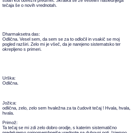
šolah kot obvezni predmet. Skratka se že veselim naslednjega
tečaja še o novih vrednotah.
Dharmaksetra das:
Odlična. Vesel sem, da sem se za to odločil in vsakič se moj
pogled razširi. Zelo mi je všeč, da je narejeno sistematsko ter
okrepljeno s primeri.
Urška:
Odlična.
Jožica:
odlična, zelo, zelo sem hvaležna za ta čudovit tečaj ! Hvala, hvala,
hvala.
Primož:
Ta tečaj se mi zdi zelo dobro orodje, s katerim sistematično
predelujemo najpomembnejše vrednote na duhovni poti. Izjemno