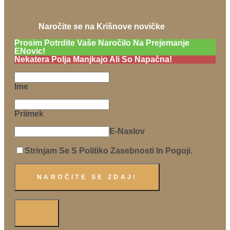
Naročite se na Krišnove novičke
Prosim Potrdite Vaše Naročilo Na Prejemanje
ENovic!
Nekatera Polja Manjkajo Ali So Napačna!
Ime
Priimek
E-Naslov
Strinjam Se S Politiko Zasebnosti In Pogoji.