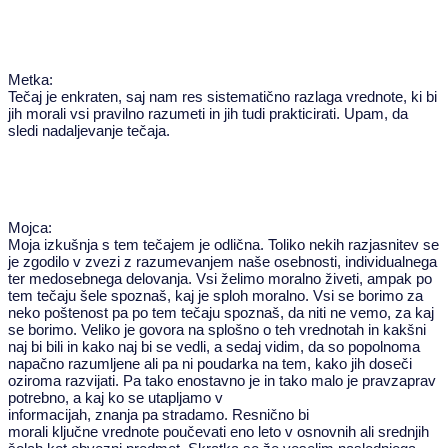
Metka:
Tečaj je enkraten, saj nam res sistematično razlaga vrednote, ki bi
jih morali vsi pravilno razumeti in jih tudi prakticirati. Upam, da
sledi nadaljevanje tečaja.
Mojca:
Moja izkušnja s tem tečajem je odlična. Toliko nekih razjasnitev se
je zgodilo v zvezi z razumevanjem naše osebnosti, individualnega
ter medosebnega delovanja. Vsi želimo moralno živeti, ampak po
tem tečaju šele spoznaš, kaj je sploh moralno. Vsi se borimo za
neko poštenost pa po tem tečaju spoznaš, da niti ne vemo, za kaj
se borimo. Veliko je govora na splošno o teh vrednotah in kakšni
naj bi bili in kako naj bi se vedli, a sedaj vidim, da so popolnoma
napačno razumljene ali pa ni poudarka na tem, kako jih doseči
oziroma razvijati. Pa tako enostavno je in tako malo je pravzaprav
potrebno, a kaj ko se utapljamo v
informacijah, znanja pa stradamo. Resnično bi
morali ključne vrednote poučevati eno leto v osnovnih ali srednjih