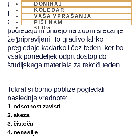
kvize in včasih še druga gradiva.
DONIRAJ
KOLEDAR
Pomembno je, da študentje ves material
VAŠA VPRAŠANJA
za posamezno vrednoto predhodno
PIŠI NAM
BLOG
pogledajo in pridejo na zoom srečanje
že pripravljeni. To gradivo lahko
pregledajo kadarkoli čez teden, ker bo
01 431 21 24
vsak ponedeljek odprt dostop do
študijskega materiala za tekoči teden.
Tokrat si bomo pobliže pogledali
naslednje vrednote:
1. odsotnost zavisti
2. akeza
3. čistoča
4. nenasilje