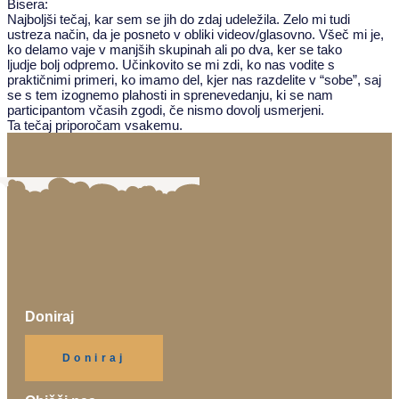
Bisera:
Najboljši tečaj, kar sem se jih do zdaj udeležila. Zelo mi tudi
ustreza način, da je posneto v obliki videov/glasovno. Všeč mi je,
ko delamo vaje v manjših skupinah ali po dva, ker se tako
ljudje bolj odpremo. Učinkovito se mi zdi, ko nas vodite s
praktičnimi primeri, ko imamo del, kjer nas razdelite v “sobe”, saj
se s tem izognemo plahosti in sprenevedanju, ki se nam
participantom včasih zgodi, če nismo dovolj usmerjeni.
Ta tečaj priporočam vsakemu.
Doniraj
Klikni gumb spodaj.
Doniraj