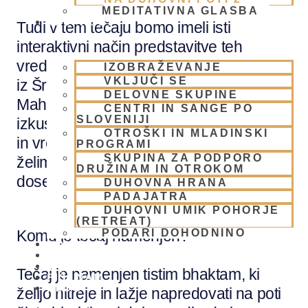
MEDITATIVNA GLASBA
SKUPNOST
Tudi v tem tečaju bomo imeli isti
interaktivni način predstavitve teh
vrednot in se bomo poglobili v zgodbe
IZOBRAŽEVANJE
VKLJUČI SE
iz Šrimad Bhagavatama, karakterje iz
DELOVNE SKUPINE
Mahabharate in Ramajane in preko
CENTRI IN SANGE PO
SLOVENIJI
izkustvenih delavnic ponotranjili pomen
OTROŠKI IN MLADINSKI
in vrednosti posameznih lastnosti, ki jih
PROGRAMI
SKUPINA ZA PODPORO
želimo razvijati, da bi lažje in hitreje
DRUŽINAM IN OTROKOM
dosegli cilj na naši duhovni poti.
DUHOVNA HRANA
PADAJATRA
DUHOVNI UMIK POHORJE
(RETREAT)
PODARI DOHODNINO
Komu je tečaj namenjen?
DONIRAJ
KOLEDAR
VAŠA VPRAŠANJA
Tečaj je namenjen tistim bhaktam, ki
PIŠI NAM
BLOG
želijo hitreje in lažje napredovati na poti