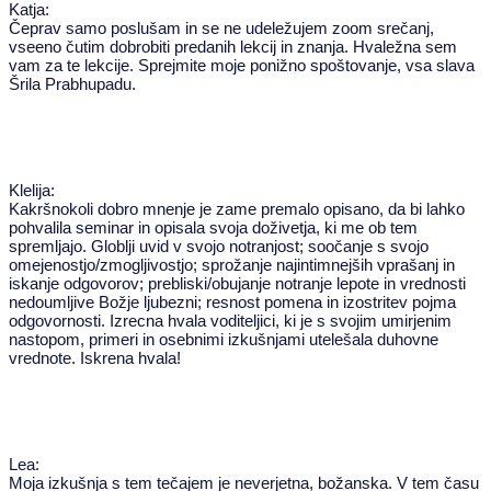
Katja:
Čeprav samo poslušam in se ne udeležujem zoom srečanj,
vseeno čutim dobrobiti predanih lekcij in znanja. Hvaležna sem
vam za te lekcije. Sprejmite moje ponižno spoštovanje, vsa slava
Šrila Prabhupadu.
Klelija:
Kakršnokoli dobro mnenje je zame premalo opisano, da bi lahko
pohvalila seminar in opisala svoja doživetja, ki me ob tem
spremljajo. Globlji uvid v svojo notranjost; soočanje s svojo
omejenostjo/zmogljivostjo; sprožanje najintimnejših vprašanj in
iskanje odgovorov; prebliski/obujanje notranje lepote in vrednosti
nedoumljive Božje ljubezni; resnost pomena in izostritev pojma
odgovornosti. Izrecna hvala voditeljici, ki je s svojim umirjenim
nastopom, primeri in osebnimi izkušnjami utelešala duhovne
vrednote. Iskrena hvala!
Lea:
Moja izkušnja s tem tečajem je neverjetna, božanska. V tem času