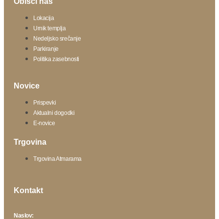
Obišči nas
Lokacija
Urnik templja
Nedeljsko srečanje
Parkiranje
Politika zasebnosti
Novice
Prispevki
Aktualni dogodki
E-novice
Trgovina
Trgovina Atmarama
Kontakt
Naslov: