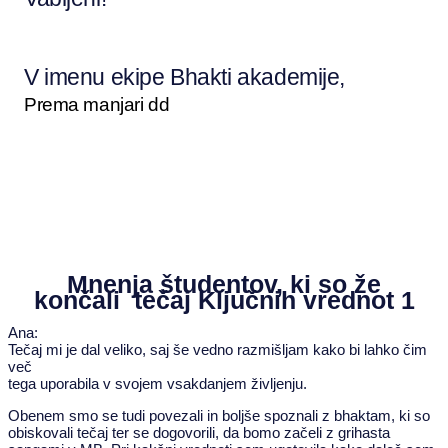
V imenu ekipe Bhakti akademije,
Prema manjari dd
Mnenja študentov, ki so že
končali tečaj Ključnih
vrednot 1
Ana:
Tečaj mi je dal veliko, saj še vedno razmišljam kako bi lahko čim
več
tega uporabila v svojem vsakdanjem življenju.
Obenem smo se tudi povezali in boljše spoznali z bhaktam, ki so
obiskovali tečaj ter se dogovorili, da bomo začeli z grihasta