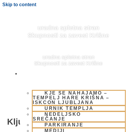
Skip to content
uradna spletna stran
Skupnosti za zavest Krišne
uradna spletna stran
Skupnosti za zavest Krišne
OBIŠČI NAS
KJE SE NAHAJAMO –
TEMPELJ HARE KRIŠNA –
ISKCON LJUBLJANA
URNIK TEMPLJA
NEDELJSKO
SREČANJE
Ključne vrednote na duhovni
PARKIRANJE
poti 2
MEDIJI