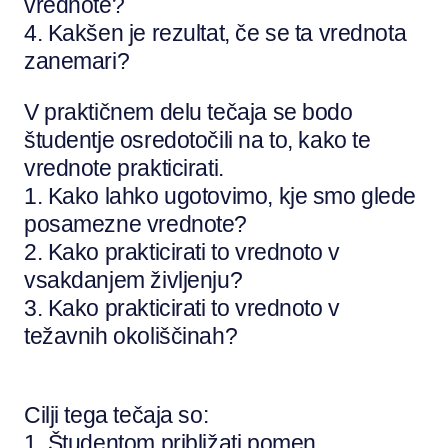
vrednote?
4. Kakšen je rezultat, če se ta vrednota
zanemari?
V praktičnem delu tečaja se bodo
študentje osredotočili na to, kako te
vrednote prakticirati.
1. Kako lahko ugotovimo, kje smo glede
posamezne vrednote?
2. Kako prakticirati to vrednoto v
vsakdanjem življenju?
3. Kako prakticirati to vrednoto v
težavnih okoliščinah?
Cilji tega tečaja so:
1. Študentom približati pomen