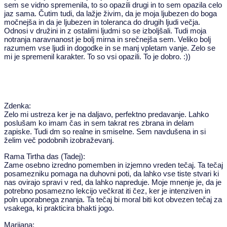
sem se vidno spremenila, to so opazili drugi in to sem opazila celo
jaz sama. Čutim tudi, da lažje živim, da je moja ljubezen do boga
močnejša in da je ljubezen in toleranca do drugih ljudi večja.
Odnosi v družini in z ostalimi ljudmi so se izboljšali. Tudi moja
notranja naravnanost je bolj mirna in srečnejša sem. Veliko bolj
razumem vse ljudi in dogodke in se manj vpletam vanje. Zelo se
mi je spremenil karakter. To so vsi opazili. To je dobro. :))
Zdenka:
Zelo mi ustreza ker je na daljavo, perfektno predavanje. Lahko
poslušam ko imam čas in sem takrat res zbrana in delam
zapiske. Tudi dm so realne in smiselne. Sem navdušena in si
želim več podobnih izobraževanj.
Rama Tirtha das (Tadej):
Zame osebno izredno pomemben in izjemno vreden tečaj. Ta tečaj
posamezniku pomaga na duhovni poti, da lahko vse tiste stvari ki
nas ovirajo spravi v red, da lahko napreduje. Moje mnenje je, da je
potrebno posamezno lekcijo večkrat iti čez, ker je intenziven in
poln uporabnega znanja. Ta tečaj bi moral biti kot obvezen tečaj za
vsakega, ki prakticira bhakti jogo.
Marijana: