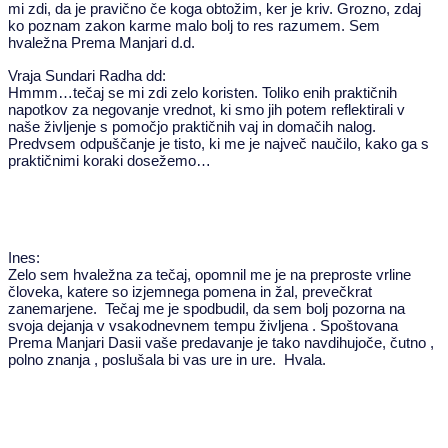
mi zdi, da je pravično če koga obtožim, ker je kriv. Grozno, zdaj
ko poznam zakon karme malo bolj to res razumem. Sem
hvaležna Prema Manjari d.d.
Vraja Sundari Radha dd:
Hmmm…tečaj se mi zdi zelo koristen. Toliko enih praktičnih
napotkov za negovanje vrednot, ki smo jih potem reflektirali v
naše življenje s pomočjo praktičnih vaj in domačih nalog.
Predvsem odpuščanje je tisto, ki me je največ naučilo, kako ga s
praktičnimi koraki dosežemo…
Ines:
Zelo sem hvaležna za tečaj, opomnil me je na preproste vrline
človeka, katere so izjemnega pomena in žal, prevečkrat
zanemarjene. Tečaj me je spodbudil, da sem bolj pozorna na
svoja dejanja v vsakodnevnem tempu življena . Spoštovana
Prema Manjari Dasii vaše predavanje je tako navdihujoče, čutno ,
polno znanja , poslušala bi vas ure in ure. Hvala.