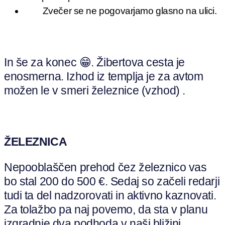
Zvečer se ne pogovarjamo glasno na ulici.
In še za konec 😁. Žibertova cesta je
enosmerna. Izhod iz templja je za avtom
možen le v smeri železnice (vzhod) .
ŽELEZNICA
Nepooblaščen prehod čez železnico vas
bo stal 200 do 500 €. Sedaj so začeli redarji
tudi ta del nadzorovati in aktivno kaznovati.
Za tolažbo pa naj povemo, da sta v planu
izgradnje dva podhoda v naši bližini.