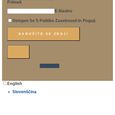
Priimek
E-Naslov
Strinjam Se S Politiko Zasebnosti In Pogoji.
Facebook
English
Slovenščina