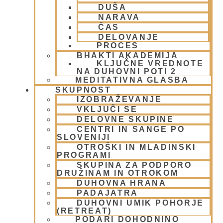
DUŠA
NARAVA
ČAS
DELOVANJE
PROCES
BHAKTI AKADEMIJA
KLJUČNE VREDNOTE
NA DUHOVNI POTI 2
MEDITATIVNA GLASBA
SKUPNOST
IZOBRAŽEVANJE
VKLJUČI SE
DELOVNE SKUPINE
CENTRI IN SANGE PO
SLOVENIJI
OTROŠKI IN MLADINSKI
PROGRAMI
V kolikor kljub temu ne najdete
SKUPINA ZA PODPORO
DRUŽINAM IN OTROKOM
parkirišča, je na stotine plačljivih
DUHOVNA HRANA
parkirišč cca 5 minut hoje stran v parku
PADAJATRA
DUHOVNI UMIK POHORJE
Tivoli. Glej povezavo
t
u
kaj
(RETREAT)
PODARI DOHODNINO