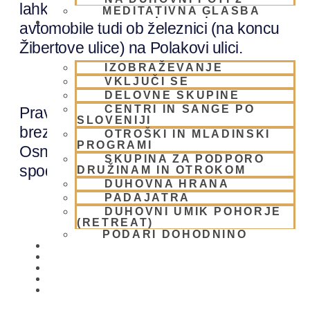
lahko zaenkrat brezplačno parkirate
MEDITATIVNA GLASBA
SKUPNOST
avtomobile tudi ob železnici (na koncu
Žibertove ulice) na Polakovi ulici.
IZOBRAŽEVANJE
VKLJUČI SE
DELOVNE SKUPINE
CENTRI IN SANGE PO
Prav tako je zaenkrat “nikogaršnje”
SLOVENIJI
brezplačno parkirišče nasproti
OTROŠKI IN MLADINSKI
PROGRAMI
Osnovne šole Spodnja Šiška. Glej
SKUPINA ZA PODPORO
spodaj sliko ali google “
street view
”
.
DRUŽINAM IN OTROKOM
DUHOVNA HRANA
PADAJATRA
DUHOVNI UMIK POHORJE
(RETREAT)
PODARI DOHODNINO
DONIRAJ
KOLEDAR
VAŠA VPRAŠANJA
PIŠI NAM
BLOG