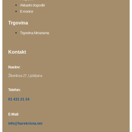
Aktualni dogodki
E-novice
Trgovina
Trgovina Atmarama
Kontakt
Naslov:
Žibertova 27, Ljubljana
Telefon:
01 431 21 24
E-Mail:
info@harekrisna.net