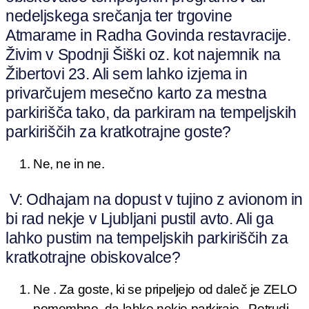
nedeljskega srečanja ter trgovine
Atmarame in Radha Govinda restavracije.
Živim v Spodnji Šiški oz. kot najemnik na
Žibertovi 23. Ali sem lahko izjema in
privarčujem mesečno karto za mestna
parkirišča tako, da parkiram na tempeljskih
parkiriščih za kratkotrajne goste?
Ne, ne in ne.
V: Odhajam na dopust v tujino z avionom in
bi rad nekje v Ljubljani pustil avto. Ali ga
lahko pustim na tempeljskih parkiriščih za
kratkotrajne obiskovalce?
Ne . Za goste, ki se pripeljejo od daleč je ZELO
pomembno, da lahko nekje parkirajo. Potrudi