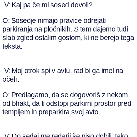
V: Kaj pa če mi sosed dovoli?
O: Sosedje nimajo pravice odrejati
parkiranja na pločnikih. S tem dajemo tudi
slab zgled ostalim gostom, ki ne berejo tega
teksta.
V: Moj otrok spi v avtu, rad bi ga imel na
očeh.
O: Predlagamo, da se dogovoriš z nekom
od bhakt, da ti odstopi parkirni prostor pred
templjem in preparkira svoj avto.
V: Do sedaj me redarji še niso dobili, tako,