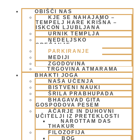
OBIŠČI NAS
KJE SE NAHAJAMO –
TEMPELJ HARE KRIŠNA –
ISKCON LJUBLJANA
URNIK TEMPLJA
NEDELJSKO
Možno je parkirati tudi na vseh
SREČANJE
PARKIRANJE
parkiriščih mesta Ljubljana. Za Spodnjo
MEDIJI
Šiško, kjer parkirišča spadajo pod
ZGODOVINA
TRGOVINA ATMARAMA
CONO 3 stane ura parkiranja 0,70 € .
BHAKTI JOGA
Parkirnina se zaračunava vsak dan
NAŠA UČENJA
med tednom (od ponedeljka do nedelje,
BISTVENI NAUKI
ŠRILA PRABHUPADA
od 6:00 do 22:00) ter nočna tarifa 2€ za
BHAGAVAD GITA
celo noč. . Kar pomeni, da parkiranje v
GOSPODOVA PESEM
AČARJE IN DUHOVNI
soboto in nedeljo in ponoči ni več
UČITELJI IZ PRETEKLOSTI
NAROTTAM DAS
brezplačno.
THAKUR
FILOZOFIJA
BOG