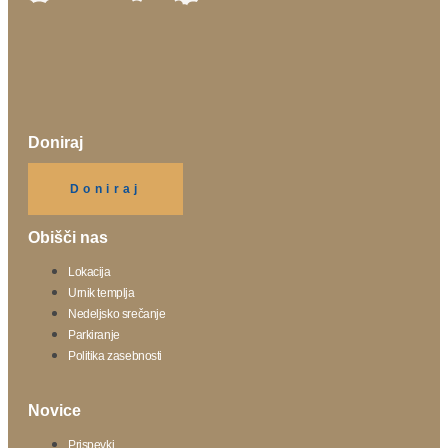
Doniraj
Klikni gumb spodaj.
Doniraj
Obišči nas
Lokacija
Urnik templja
Nedeljsko srečanje
Parkiranje
Politika zasebnosti
Novice
Prispevki