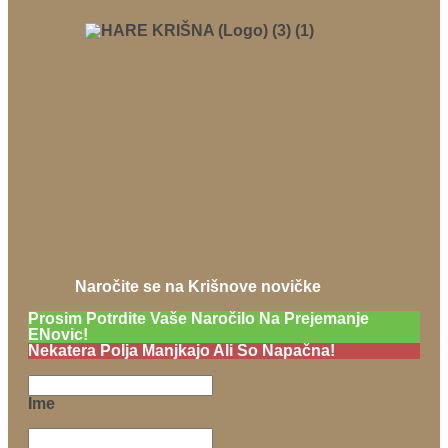
Naročite se na Krišnove novičke
Prosim Potrdite Vaše Naročilo Na Prejemanje
ENovic!
Nekatera Polja Manjkajo Ali So Napačna!
Ime