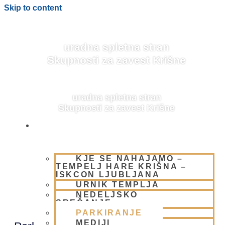
Skip to content
uradna spletna stran
Skupnosti za zavest Krišne
uradna spletna stran
Skupnosti za zavest Krišne
OBIŠČI NAS
KJE SE NAHAJAMO –
PARKIRANJE
TEMPELJ HARE KRIŠNA –
ISKCON LJUBLJANA
URNIK TEMPLJA
NEDELJSKO
SREČANJE
PARKIRANJE
MEDIJI