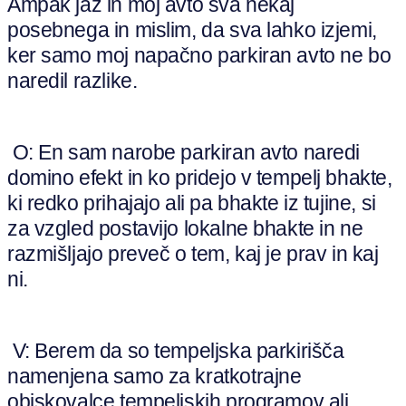
Ampak jaz in moj avto sva nekaj
posebnega in mislim, da sva lahko izjemi,
ker samo moj napačno parkiran avto ne bo
naredil razlike.
O: En sam narobe parkiran avto naredi
domino efekt in ko pridejo v tempelj bhakte,
ki redko prihajajo ali pa bhakte iz tujine, si
za vzgled postavijo lokalne bhakte in ne
razmišljajo preveč o tem, kaj je prav in kaj
ni.
V: Berem da so tempeljska parkirišča
namenjena samo za kratkotrajne
obiskovalce tempeljskih programov ali