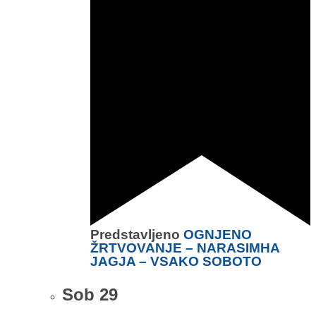
Predstavljeno
OGNJENO
ŽRTVOVANJE – NARASIMHA
JAGJA – VSAKO SOBOTO
Sob
29