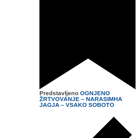
Predstavljeno
OGNJENO
ŽRTVOVANJE – NARASIMHA
JAGJA – VSAKO SOBOTO