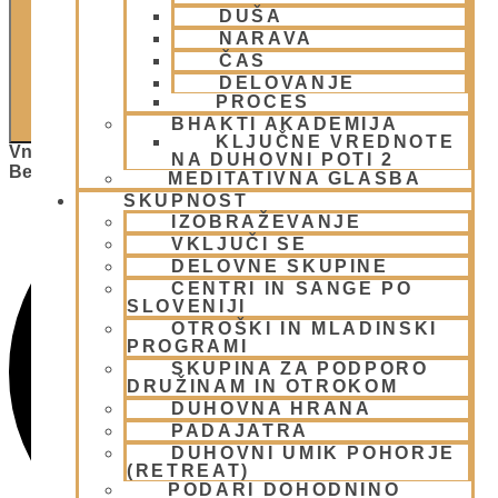
DUŠA
NARAVA
ČAS
DELOVANJE
PROCES
ISKANJE
BHAKTI AKADEMIJA
KLJUČNE VREDNOTE
Vnesite Ključno Besedo. Poiščite Dogodki Po Ključni
NA DUHOVNI POTI 2
Besedi.
MEDITATIVNA GLASBA
SKUPNOST
IZOBRAŽEVANJE
VKLJUČI SE
DELOVNE SKUPINE
CENTRI IN SANGE PO
SLOVENIJI
OTROŠKI IN MLADINSKI
PROGRAMI
SKUPINA ZA PODPORO
DRUŽINAM IN OTROKOM
DUHOVNA HRANA
PADAJATRA
DUHOVNI UMIK POHORJE
(RETREAT)
PODARI DOHODNINO