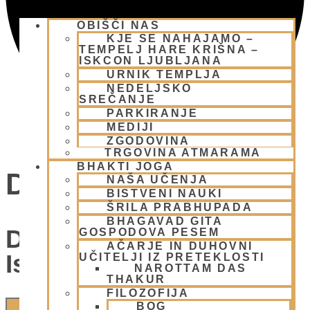
OBIŠČI NAS
KJE SE NAHAJAMO –
TEMPELJ HARE KRIŠNA –
ISKCON LJUBLJANA
URNIK TEMPLJA
NEDELJSKO
SREČANJE
PARKIRANJE
MEDIJI
ZGODOVINA
TRGOVINA ATMARAMA
BHAKTI JOGA
Dogodki
NAŠA UČENJA
BISTVENI NAUKI
ŠRILA PRABHUPADA
BHAGAVAD GITA
Dogodki Navigacija Za
GOSPODOVA PESEM
AČARJE IN DUHOVNI
Iskanje In Oglede
UČITELJI IZ PRETEKLOSTI
NAROTTAM DAS
THAKUR
FILOZOFIJA
BOG