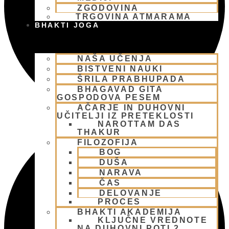
ZGODOVINA
TRGOVINA ATMARAMA
BHAKTI JOGA
NAŠA UČENJA
BISTVENI NAUKI
ŠRILA PRABHUPADA
BHAGAVAD GITA
GOSPODOVA PESEM
AČARJE IN DUHOVNI
UČITELJI IZ PRETEKLOSTI
NAROTTAM DAS
THAKUR
FILOZOFIJA
BOG
DUŠA
NARAVA
ČAS
DELOVANJE
PROCES
BHAKTI AKADEMIJA
KLJUČNE VREDNOTE
NA DUHOVNI POTI 2