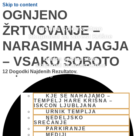
Skip to content
OGNJENO
ŽRTVOVANJE –
uradna spletna stran
Skupnosti za zavest Krišne
NARASIMHA JAGJA
– VSAKO SOBOTO
uradna spletna stran
Skupnosti za zavest Krišne
12 Dogodki Najdenih Rezultatov.
OBIŠČI NAS
KJE SE NAHAJAMO –
TEMPELJ HARE KRIŠNA –
ISKCON LJUBLJANA
URNIK TEMPLJA
NEDELJSKO
SREČANJE
PARKIRANJE
MEDIJI