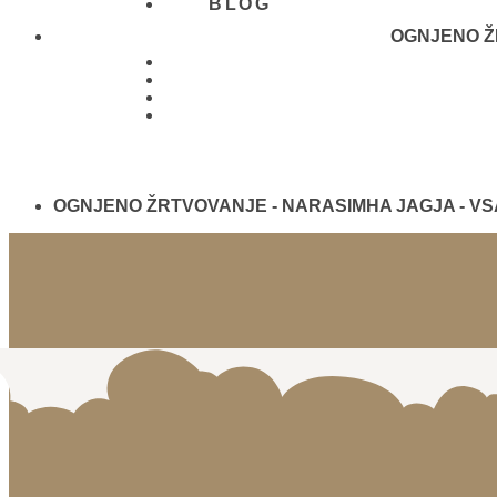
BLOG
OGNJENO ŽR
01 431
21 24
OGNJENO ŽRTVOVANJE - NARASIMHA JAGJA - V