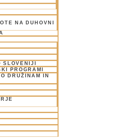
OTE NA DUHOVNI
A
 SLOVENIJI
SKI PROGRAMI
UBLJANA/streams
O DRUŽINAM IN
ORJE