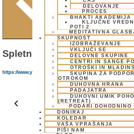
ČAS
DELOVANJE
PROCES
BHAKTI AKADEMIJA
KLJUČNE VREDN
POTI 2
MEDITATIVNA GLASB
SKUPNOST
IZOBRAŽEVANJE
VKLJUČI SE
Spletna Stran:
DELOVNE SKUPINE
CENTRI IN SANGE PO
OTROŠKI IN MLADIN
https://www.youtube.com/@HARE_KRISNA_ISKCON_LJ
SKUPINA ZA PODPOR
OTROKOM
DUHOVNA HRANA
PADAJATRA
DUHOVNI UMIK POH
(RETREAT)
PODARI DOHODNINO
DONIRAJ
KOLEDAR
VAŠA VPRAŠANJA
PIŠI NAM