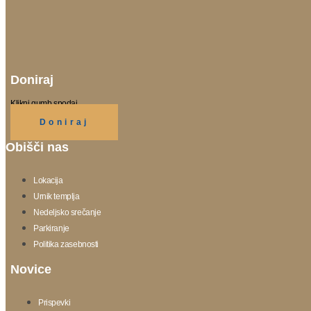
Doniraj
Klikni gumb spodaj.
Doniraj
Obišči nas
Lokacija
Urnik templja
Nedeljsko srečanje
Parkiranje
Politika zasebnosti
Novice
Prispevki