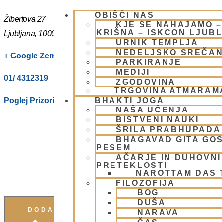
OBIŠČI NAS
Žibertova 27
KJE SE NAHAJAMO 
KRIŠNA – ISKCON LJUB
Ljubljana
,
1000
Slovenia
URNIK TEMPLJA
NEDELJSKO SREČA
+ Google Zemljevidi
PARKIRANJE
MEDIJI
01/ 4312319
ZGODOVINA
TRGOVINA ATMARAM
Poglej Prizorišče spletno stran
BHAKTI JOGA
NAŠA UČENJA
BISTVENI NAUKI
ŠRILA PRABHUPADA
BHAGAVAD GITA GO
PESEM
AČARJE IN DUHOVNI 
PRETEKLOSTI
NAROTTAM DAS
FILOZOFIJA
BOG
DUŠA
DODAJ V KOLEDAR
NARAVA