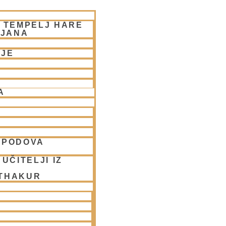
– TEMPELJ HARE
LJANA
NJE
A
SPODOVA
UČITELJI IZ
 THAKUR