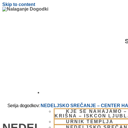
Skip to content
S
OBIŠČI NAS
Serija dogodkov:
NEDELJSKO SREČANJE – CENTER HA
KJE SE NAHAJAMO –
KRIŠNA – ISKCON LJUB
URNIK TEMPLJA
NEDELJSKO SREČANJ
NEDELJSKO SREČAN