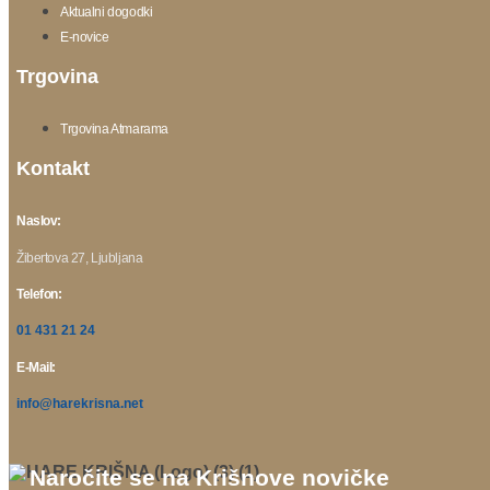
Aktualni dogodki
E-novice
Trgovina
Trgovina Atmarama
Kontakt
Naslov:
Žibertova 27, Ljubljana
Telefon:
01 431 21 24
E-Mail:
info@harekrisna.net
Naročite se na Krišnove novičke