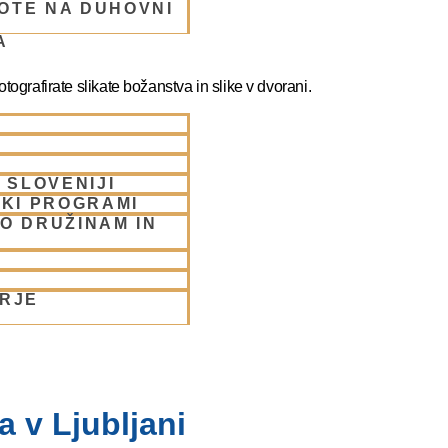
OTE NA DUHOVNI
A
ografirate slikate božanstva in slike v dvorani.
 SLOVENIJI
SKI PROGRAMI
O DRUŽINAM IN
ORJE
 v Ljubljani