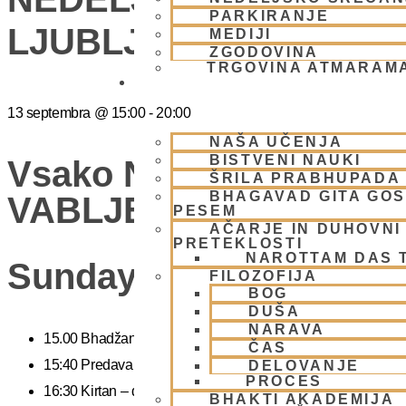
PARKIRANJE
LJUBLJANA
MEDIJI
ZGODOVINA
TRGOVINA ATMARAM
BHAKTI JOGA
13 septembra
@
15:00
-
20:00
NAŠA UČENJA
BISTVENI NAUKI
Vsako Nedeljo Mini Fes
ŠRILA PRABHUPADA
BHAGAVAD GITA GO
VABLJENI (Žibertova 27
PESEM
AČARJE IN DUHOVNI 
PRETEKLOSTI
NAROTTAM DAS 
Sunday Feast
FILOZOFIJA
BOG
DUŠA
NARAVA
15.00 Bhadžani – duhovna glasba
ČAS
15:40 Predavanje – predavanja iz zakladnice Ved o karmi, jogi
DELOVANJE
PROCES
16:30 Kirtan – duhovni ples
BHAKTI AKADEMIJA