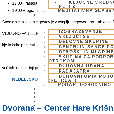
KLJUČNE VREDN
17.00 Prasadam – vegetarijanska pokušina
POTI 2
19.00 Program plus – duhovna glasba
MEDITATIVNA GLASB
SKUPNOST
Snemanje in slikanje gostov je v templju prepovedano. Lahko pa fot
IZOBRAŽEVANJE
VLJUDNO VABLJENI
VKLJUČI SE
DELOVNE SKUPINE
kje in kako parkirati –
https://www.harekrisna.net/parkiranje/
CENTRI IN SANGE PO
OTROŠKI IN MLADIN
SKUPINA ZA PODPOR
OTROKOM
DUHOVNA HRANA
več info na spodnji povezavi
PADAJATRA
DUHOVNI UMIK POH
NEDELJSKO SREČANJE
(RETREAT)
PODARI DOHODNINO
DONIRAJ
KOLEDAR
VAŠA VPRAŠANJA
PIŠI NAM
BLOG
Dvorana – Center Hare Krišna