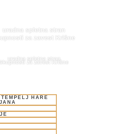
uradna spletna stran
upnosti za zavest Krišne
uradna spletna stran
Skupnosti za zavest Krišne
 TEMPELJ HARE
LJANA
JE