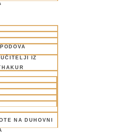
A
SPODOVA
avitev
UČITELJI IZ
THAKUR
OTE NA DUHOVNI
A