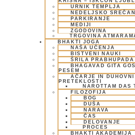
KRIŠNA – ISKCON LJUB
URNIK TEMPLJA
NEDELJSKO SREČA
PARKIRANJE
MEDIJI
ZGODOVINA
TRGOVINA ATMARAM
BHAKTI JOGA
NAŠA UČENJA
BISTVENI NAUKI
ŠRILA PRABHUPADA
BHAGAVAD GITA GO
PESEM
AČARJE IN DUHOVNI 
PRETEKLOSTI
NAROTTAM DAS
FILOZOFIJA
BOG
DUŠA
NARAVA
ČAS
DELOVANJE
PROCES
BHAKTI AKADEMIJA