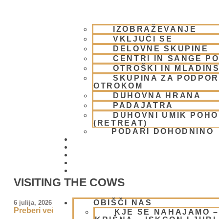
IZOBRAŽEVANJE
VKLJUČI SE
DELOVNE SKUPINE
CENTRI IN SANGE PO
OTROŠKI IN MLADIN
SKUPINA ZA PODPOR
OTROKOM
DUHOVNA HRANA
PADAJATRA
DUHOVNI UMIK POH
(RETREAT)
PODARI DOHODNINO
DONIRAJ
KOLEDAR
VAŠA VPRAŠANJA
PIŠI NAM
BLOG
VISITING THE COWS
OBIŠČI NAS
6 julija, 2026
Preberi več »
KJE SE NAHAJAMO 