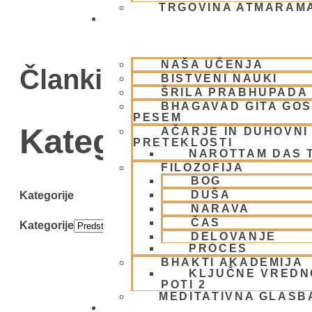
TRGOVINA ATMARAM
BHAKTI JOGA
NAŠA UČENJA
Članki
BISTVENI NAUKI
ŠRILA PRABHUPADA
BHAGAVAD GITA GO
PESEM
Kategorija: Predst
AČARJE IN DUHOVNI 
PRETEKLOSTI
NAROTTAM DAS 
FILOZOFIJA
BOG
DUŠA
Kategorije
NARAVA
ČAS
Kategorije
DELOVANJE
PROCES
BHAKTI AKADEMIJA
KLJUČNE VREDN
POTI 2
MEDITATIVNA GLASB
SKUPNOST