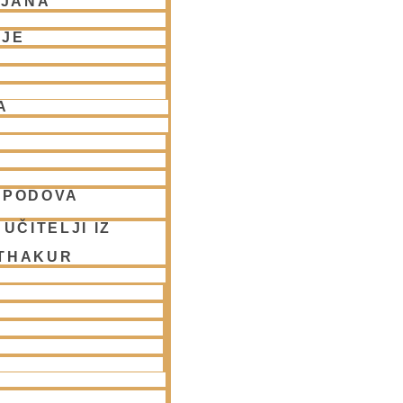
LJANA
NJE
A
SPODOVA
UČITELJI IZ
 THAKUR