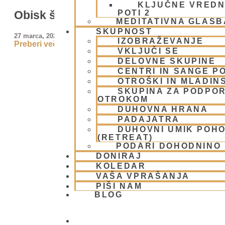
KLJUČNE VREDN
POTI 2
Obisk študentov Filozofske fakultete
MEDITATIVNA GLASB
SKUPNOST
27 marca, 2026
IZOBRAŽEVANJE
Preberi več »
VKLJUČI SE
DELOVNE SKUPINE
CENTRI IN SANGE PO
OTROŠKI IN MLADIN
SKUPINA ZA PODPOR
OTROKOM
DUHOVNA HRANA
PADAJATRA
DUHOVNI UMIK POH
(RETREAT)
PODARI DOHODNINO
DONIRAJ
KOLEDAR
VAŠA VPRAŠANJA
PIŠI NAM
BLOG