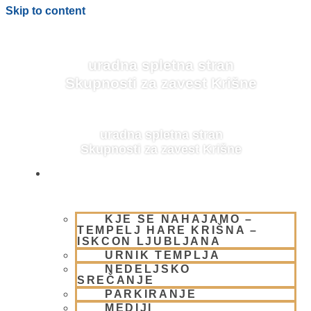
Skip to content
uradna spletna stran
Skupnosti za zavest Krišne
uradna spletna stran
Skupnosti za zavest Krišne
OBIŠČI NAS
KJE SE NAHAJAMO –
BLOG
TEMPELJ HARE KRIŠNA –
ISKCON LJUBLJANA
URNIK TEMPLJA
NEDELJSKO
SREČANJE
PARKIRANJE
MEDIJI