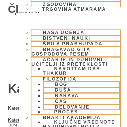
ZGODOVINA
Članki
TRGOVINA ATMARAMA
BHAKTI JOGA
NAŠA UČENJA
BISTVENI NAUKI
ŠRILA PRABHUPADA
BHAGAVAD GITA
GOSPODOVA PESEM
AČARJE IN DUHOVNI
UČITELJI IZ PRETEKLOSTI
NAROTTAM DAS
THAKUR
FILOZOFIJA
Kategorija: Juhe
BOG
DUŠA
NARAVA
ČAS
DELOVANJE
Kategorije
PROCES
BHAKTI AKADEMIJA
Kategorije
KLJUČNE VREDNOTE
NA DUHOVNI POTI 2