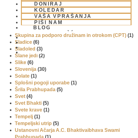
Prireditve
(7)
DONIRAJ
Priti Vardhana das
(1)
KOLEDAR
Promocija in izobrazevanje
(3)
VAŠA VPRAŠANJA
Reportaže
(6)
PIŠI NAM
BLOG
SEMINARJI IN TEČAJ
(5)
Skupina za podporo družinam in otrokom (CPT)
(1)
Sladice
(6)
Sladoled
(3)
01 431 21 24
Slane jedi
(2)
Slike
(6)
Slovenija
(30)
Solate
(1)
Splošni pogoji uporabe
(1)
Šrila Prabhupada
(5)
Svet
(4)
Svet Bhakti
(5)
Svete krave
(1)
Tempelj
(1)
Tempeljski utrip
(5)
Ustanovni Ačarja A.C. Bhaktivaibhava Swami
Prabhupada
(1)