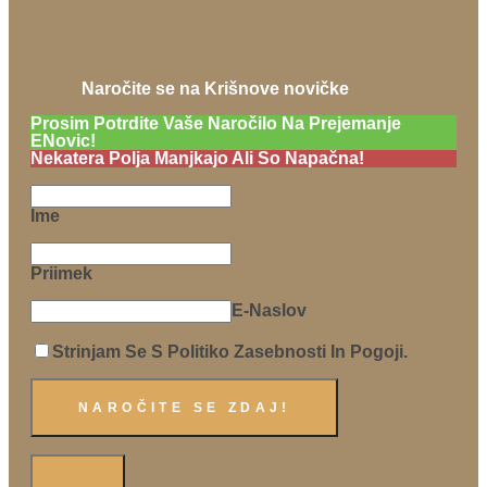
Naročite se na Krišnove novičke
Prosim Potrdite Vaše Naročilo Na Prejemanje
ENovic!
Nekatera Polja Manjkajo Ali So Napačna!
Ime
Priimek
E-Naslov
Strinjam Se S Politiko Zasebnosti In Pogoji.