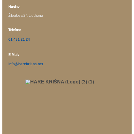
Naslov:
Žibertova 27, Ljubljana
Telefon:
01 431 21 24
E-Mail:
info@harekrisna.net