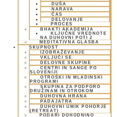
Krišna – vrhovna božanska oseba
(7)
DUŠA
NARAVA
KRIŠNA BAZAR
(1)
ČAS
Krišnove inkarnacije
(11)
DELOVANJE
Meditacija
(9)
PROCES
MORALA IN ETIKA
(5)
BHAKTI AKADEMIJA
Napitki – topli
(1)
KLJUČNE VREDNOTE
NA DUHOVNI POTI 2
Napovednik
(10)
MEDITATIVNA GLASBA
Nedeljska predavanja in festivali
(1)
SKUPNOST
Nove knjige
(6)
IZOBRAŽEVANJE
Novice iz skupnosti
(1)
VKLJUČI SE
Obiski fakultete – šole
(6)
DELOVNE SKUPINE
Padajatra 2008
(12)
CENTRI IN SANGE PO
SLOVENIJI
PADAYATRA
(3)
OTROŠKI IN MLADINSKI
Pogosta vprašanja
(2)
PROGRAMI
Popotovanja
(1)
SKUPINA ZA PODPORO
Poučne zgodbe in nauki
(8)
DRUŽINAM IN OTROKOM
Prabhupadovi učenci in ostali
(3)
DUHOVNA HRANA
Predavanja
(2)
PADAJATRA
DUHOVNI UMIK POHORJE
Predstavitev
(9)
(RETREAT)
Prigrizki
(1)
PODARI DOHODNINO