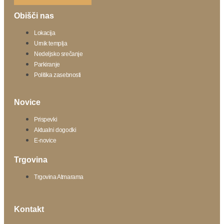
Obišči nas
Lokacija
Urnik templja
Nedeljsko srečanje
Parkiranje
Politika zasebnosti
Novice
Prispevki
Aktualni dogodki
E-novice
Trgovina
Trgovina Atmarama
Kontakt