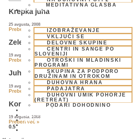
MEDITATIVNA GLASBA
Krepka juha
SKUPNOST
25 avgusta, 2008
Preberi več »
IZOBRAŽEVANJE
VKLJUČI SE
Zelenjavna juha
DELOVNE SKUPINE
CENTRI IN SANGE PO
SLOVENIJI
19 avgusta, 2008
OTROŠKI IN MLADINSKI
Preberi več »
PROGRAMI
SKUPINA ZA PODPORO
Juha iz buče
DRUŽINAM IN OTROKOM
DUHOVNA HRANA
19 avgusta, 2008
PADAJATRA
Preberi več »
DUHOVNI UMIK POHORJE
(RETREAT)
Korenčkova juha
PODARI DOHODNINO
DONIRAJ
KOLEDAR
19 avgusta, 2008
VAŠA VPRAŠANJA
Preberi več »
PIŠI NAM
BLOG