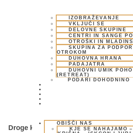
IZOBRAŽEVANJE
VKLJUČI SE
DELOVNE SKUPINE
CENTRI IN SANGE PO
OTROŠKI IN MLADIN
SKUPINA ZA PODPOR
OTROKOM
DUHOVNA HRANA
PADAJATRA
DUHOVNI UMIK POH
(RETREAT)
PODARI DOHODNINO
DONIRAJ
KOLEDAR
VAŠA VPRAŠANJA
PIŠI NAM
BLOG
OBIŠČI NAS
Droge kot duhovna praksa?
KJE SE NAHAJAMO 