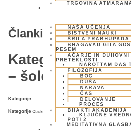
TRGOVINA ATMARAM
BHAKTI JOGA
NAŠA UČENJA
Članki
BISTVENI NAUKI
ŠRILA PRABHUPADA
BHAGAVAD GITA GO
PESEM
Kategorija: Obiski
AČARJE IN DUHOVNI 
PRETEKLOSTI
NAROTTAM DAS 
FILOZOFIJA
– šole
BOG
DUŠA
NARAVA
ČAS
Kategorije
DELOVANJE
PROCES
BHAKTI AKADEMIJA
Kategorije
KLJUČNE VREDN
POTI 2
MEDITATIVNA GLASB
SKUPNOST