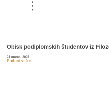
01 431
21 24
Obisk podiplomskih študentov iz Filoz
21 marca, 2025
Preberi več »