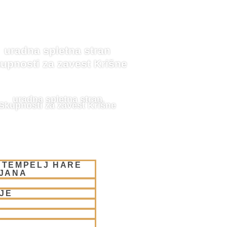
uradna spletna stran
upnosti za zavest Krišne
uradna spletna stran
Skupnosti za zavest Krišne
 TEMPELJ HARE
LJANA
JE