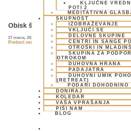
KLJUČNE VREDN
POTI 2
MEDITATIVNA GLASB
SKUPNOST
IZOBRAŽEVANJE
Obisk študentov Filozofske fakultete
VKLJUČI SE
DELOVNE SKUPINE
27 marca, 2026
CENTRI IN SANGE PO
Preberi več »
OTROŠKI IN MLADIN
SKUPINA ZA PODPOR
OTROKOM
DUHOVNA HRANA
PADAJATRA
DUHOVNI UMIK POH
(RETREAT)
PODARI DOHODNINO
DONIRAJ
KOLEDAR
VAŠA VPRAŠANJA
PIŠI NAM
BLOG