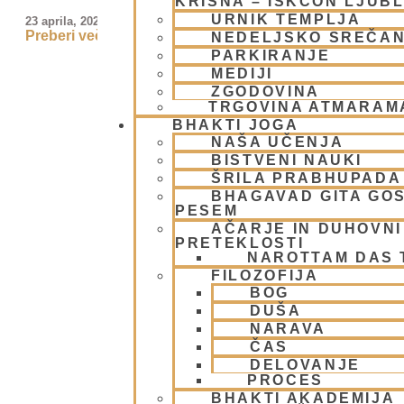
KRIŠNA – ISKCON LJUB
URNIK TEMPLJA
23 aprila, 2026
Preberi več »
NEDELJSKO SREČA
PARKIRANJE
MEDIJI
ZGODOVINA
TRGOVINA ATMARAM
BHAKTI JOGA
NAŠA UČENJA
BISTVENI NAUKI
ŠRILA PRABHUPADA
BHAGAVAD GITA GO
PESEM
AČARJE IN DUHOVNI 
PRETEKLOSTI
NAROTTAM DAS
FILOZOFIJA
BOG
DUŠA
NARAVA
ČAS
DELOVANJE
PROCES
BHAKTI AKADEMIJA