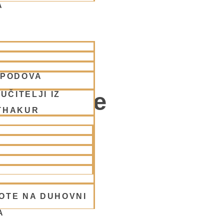
A
SPODOVA
 fakultete
UČITELJI IZ
THAKUR
OTE NA DUHOVNI
A