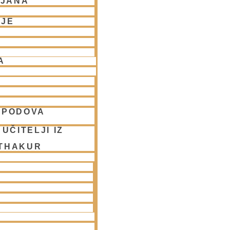
LJANA
NJE
A
SPODOVA
UČITELJI IZ
 THAKUR