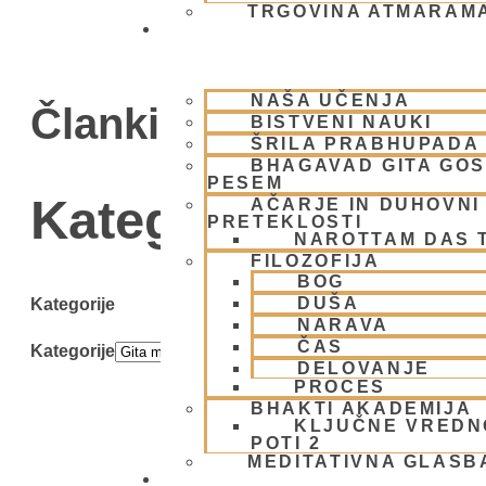
TRGOVINA ATMARAM
BHAKTI JOGA
NAŠA UČENJA
Članki
BISTVENI NAUKI
ŠRILA PRABHUPADA
BHAGAVAD GITA GO
PESEM
Kategorija: Gita 
AČARJE IN DUHOVNI 
PRETEKLOSTI
NAROTTAM DAS 
FILOZOFIJA
BOG
DUŠA
Kategorije
NARAVA
ČAS
Kategorije
DELOVANJE
PROCES
BHAKTI AKADEMIJA
KLJUČNE VREDN
POTI 2
MEDITATIVNA GLASB
SKUPNOST