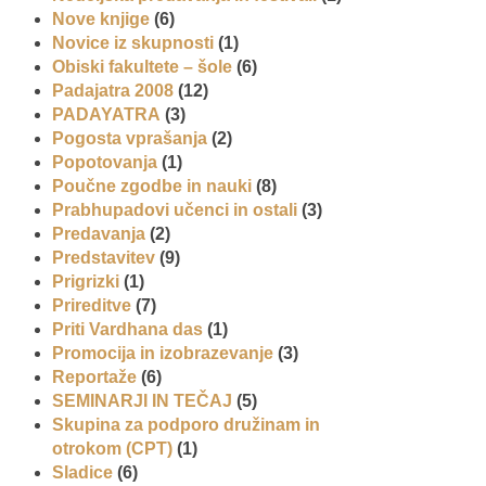
Nove knjige
(6)
Novice iz skupnosti
(1)
Obiski fakultete – šole
(6)
Padajatra 2008
(12)
PADAYATRA
(3)
Pogosta vprašanja
(2)
Popotovanja
(1)
Poučne zgodbe in nauki
(8)
Prabhupadovi učenci in ostali
(3)
Predavanja
(2)
Predstavitev
(9)
Prigrizki
(1)
Prireditve
(7)
Priti Vardhana das
(1)
Promocija in izobrazevanje
(3)
Reportaže
(6)
SEMINARJI IN TEČAJ
(5)
Skupina za podporo družinam in
otrokom (CPT)
(1)
Sladice
(6)