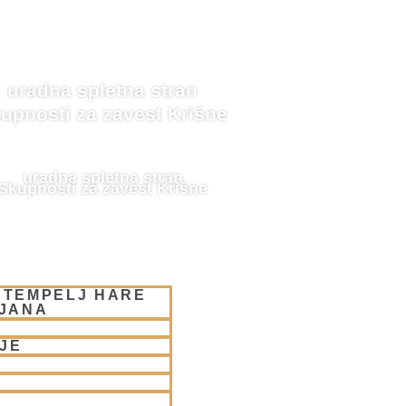
uradna spletna stran
upnosti za zavest Krišne
uradna spletna stran
Skupnosti za zavest Krišne
 TEMPELJ HARE
LJANA
JE