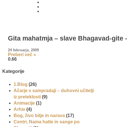
01 431
21 24
Gita mahatmja – slave Bhagavad-gite –
24 februarja, 2009
Preberi več »
Kategorije
1.Blog
(26)
Ačarje v sampradaji – duhovni učitelji
iz preteklosti
(9)
Animacije
(1)
Arhiv
(4)
Bog, živo bitje in narava
(17)
Centri, Nama hatte in sange po