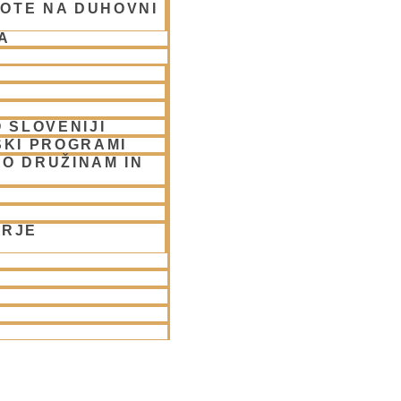
OTE NA DUHOVNI
 1. poglavje
A
 SLOVENIJI
SKI PROGRAMI
O DRUŽINAM IN
ORJE