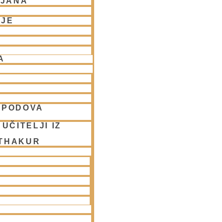
LJANA
NJE
A
SPODOVA
UČITELJI IZ
 THAKUR