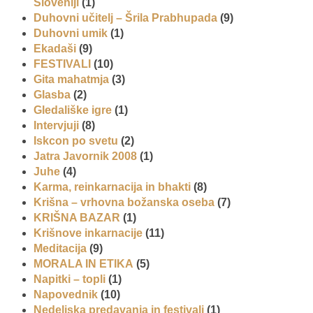
Sloveniji
(1)
Duhovni učitelj – Šrila Prabhupada
(9)
Duhovni umik
(1)
Ekadaši
(9)
FESTIVALI
(10)
Gita mahatmja
(3)
Glasba
(2)
Gledališke igre
(1)
Intervjuji
(8)
Iskcon po svetu
(2)
Jatra Javornik 2008
(1)
Juhe
(4)
Karma, reinkarnacija in bhakti
(8)
Krišna – vrhovna božanska oseba
(7)
KRIŠNA BAZAR
(1)
Krišnove inkarnacije
(11)
Meditacija
(9)
MORALA IN ETIKA
(5)
Napitki – topli
(1)
Napovednik
(10)
Nedeljska predavanja in festivali
(1)