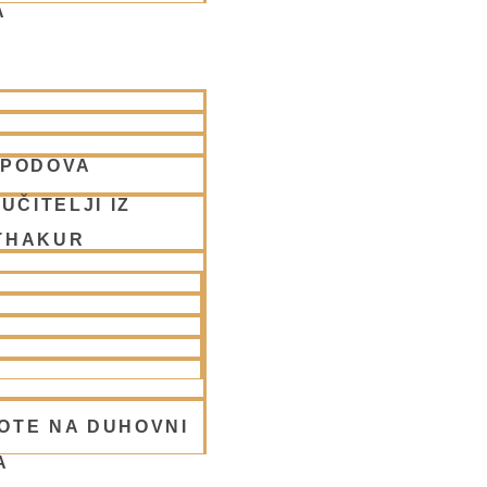
A
SPODOVA
mahatmja
UČITELJI IZ
THAKUR
OTE NA DUHOVNI
A