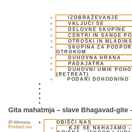
IZOBRAŽEVANJE
VKLJUČI SE
DELOVNE SKUPINE
CENTRI IN SANGE PO
OTROŠKI IN MLADIN
SKUPINA ZA PODPOR
OTROKOM
DUHOVNA HRANA
PADAJATRA
DUHOVNI UMIK POH
(RETREAT)
PODARI DOHODNINO
DONIRAJ
KOLEDAR
VAŠA VPRAŠANJA
PIŠI NAM
BLOG
Gita mahatmja – slave Bhagavad-gite –
OBIŠČI NAS
25 februarja, 2009
Preberi več »
KJE SE NAHAJAMO 