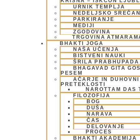
KRIŠNA – ISKCON LJUB
URNIK TEMPLJA
NEDELJSKO SREČA
PARKIRANJE
MEDIJI
ZGODOVINA
TRGOVINA ATMARAM
BHAKTI JOGA
NAŠA UČENJA
BISTVENI NAUKI
ŠRILA PRABHUPADA
BHAGAVAD GITA GO
PESEM
AČARJE IN DUHOVNI 
PRETEKLOSTI
NAROTTAM DAS
FILOZOFIJA
BOG
DUŠA
NARAVA
ČAS
DELOVANJE
PROCES
BHAKTI AKADEMIJA