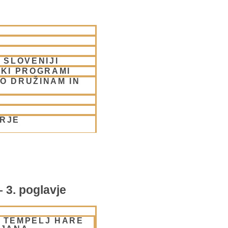
 SLOVENIJI
SKI PROGRAMI
O DRUŽINAM IN
ORJE
 3. poglavje
– TEMPELJ HARE