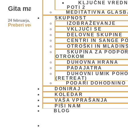
KLJUČNE VREDN
POTI 2
Gita mahatmja – slave Bhagavad-gite –
MEDITATIVNA GLASB
SKUPNOST
24 februarja, 2009
IZOBRAŽEVANJE
Preberi več »
VKLJUČI SE
DELOVNE SKUPINE
CENTRI IN SANGE PO
OTROŠKI IN MLADIN
SKUPINA ZA PODPOR
OTROKOM
DUHOVNA HRANA
PADAJATRA
DUHOVNI UMIK POH
(RETREAT)
PODARI DOHODNINO
DONIRAJ
KOLEDAR
VAŠA VPRAŠANJA
PIŠI NAM
BLOG