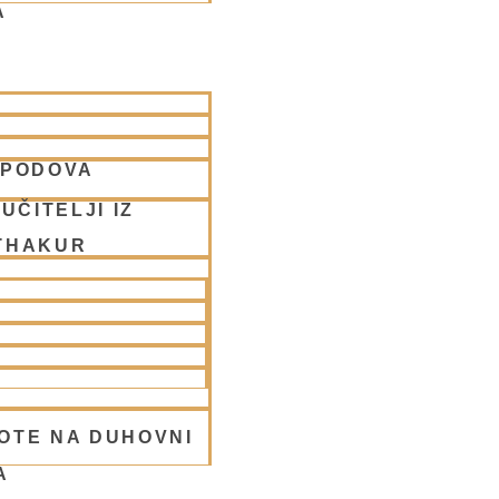
A
SPODOVA
,
UČITELJI IZ
THAKUR
hakti
OTE NA DUHOVNI
A