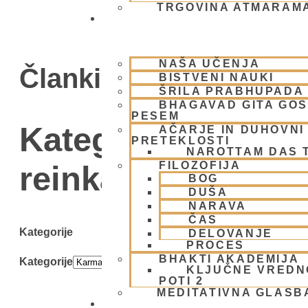
TRGOVINA ATMARAM
BHAKTI JOGA
NAŠA UČENJA
Članki
BISTVENI NAUKI
ŠRILA PRABHUPADA
BHAGAVAD GITA GO
PESEM
Kategorija: Karma
AČARJE IN DUHOVNI 
PRETEKLOSTI
NAROTTAM DAS 
FILOZOFIJA
reinkarnacija in b
BOG
DUŠA
NARAVA
ČAS
Kategorije
DELOVANJE
PROCES
BHAKTI AKADEMIJA
Kategorije
KLJUČNE VREDN
POTI 2
MEDITATIVNA GLASB
SKUPNOST