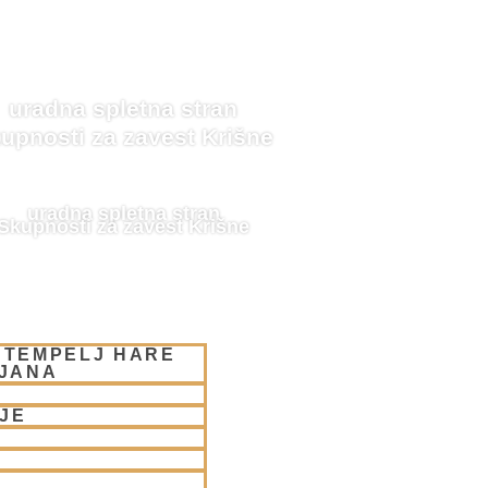
uradna spletna stran
upnosti za zavest Krišne
uradna spletna stran
Skupnosti za zavest Krišne
 TEMPELJ HARE
LJANA
JE