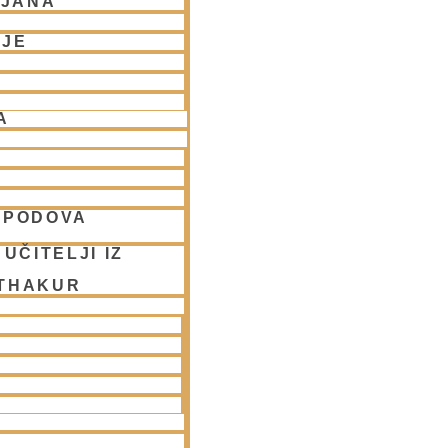
LJANA
NJE
A
SPODOVA
UČITELJI IZ
 THAKUR