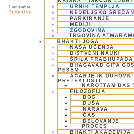
KRIŠNA – ISKCON LJUB
URNIK TEMPLJA
2 novembra, 2009
Preberi več »
NEDELJSKO SREČA
PARKIRANJE
MEDIJI
ZGODOVINA
TRGOVINA ATMARAM
BHAKTI JOGA
NAŠA UČENJA
BISTVENI NAUKI
ŠRILA PRABHUPADA
BHAGAVAD GITA GO
PESEM
AČARJE IN DUHOVNI 
PRETEKLOSTI
NAROTTAM DAS
FILOZOFIJA
BOG
DUŠA
NARAVA
ČAS
DELOVANJE
PROCES
BHAKTI AKADEMIJA