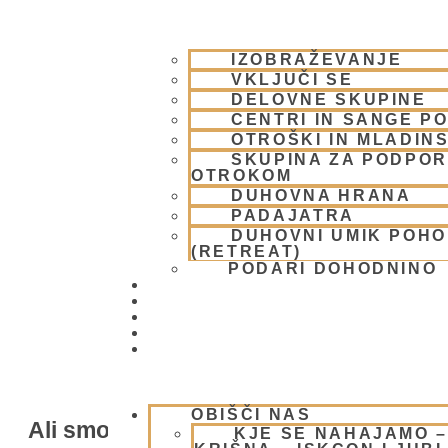
IZOBRAŽEVANJE
VKLJUČI SE
DELOVNE SKUPINE
CENTRI IN SANGE PO
OTROŠKI IN MLADIN
SKUPINA ZA PODPOR
OTROKOM
DUHOVNA HRANA
PADAJATRA
DUHOVNI UMIK POH
(RETREAT)
PODARI DOHODNINO
DONIRAJ
KOLEDAR
VAŠA VPRAŠANJA
PIŠI NAM
BLOG
OBIŠČI NAS
Ali smo živeli že kdaj prej?
KJE SE NAHAJAMO 