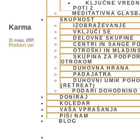
KLJUČNE VREDN
POTI 2
MEDITATIVNA GLASB
SKUPNOST
IZOBRAŽEVANJE
Karma
VKLJUČI SE
DELOVNE SKUPINE
11 maja, 2009
CENTRI IN SANGE PO
Preberi več »
OTROŠKI IN MLADIN
SKUPINA ZA PODPOR
OTROKOM
DUHOVNA HRANA
PADAJATRA
DUHOVNI UMIK POH
(RETREAT)
PODARI DOHODNINO
DONIRAJ
KOLEDAR
VAŠA VPRAŠANJA
PIŠI NAM
BLOG