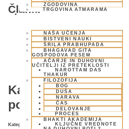
ZGODOVINA
Članki
TRGOVINA ATMARAMA
BHAKTI JOGA
NAŠA UČENJA
BISTVENI NAUKI
ŠRILA PRABHUPADA
BHAGAVAD GITA
GOSPODOVA PESEM
AČARJE IN DUHOVNI
UČITELJI IZ PRETEKLOSTI
NAROTTAM DAS
THAKUR
FILOZOFIJA
Kategorija: Splošni
BOG
DUŠA
NARAVA
pogoji uporabe
ČAS
DELOVANJE
PROCES
BHAKTI AKADEMIJA
KLJUČNE VREDNOTE
Kategorije
NA DUHOVNI POTI 2