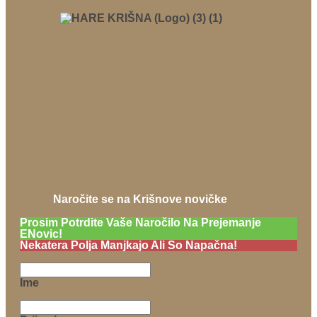
Naročite se na Krišnove novičke
Prosim Potrdite Vaše Naročilo Na Prejemanje
ENovic!
Nekatera Polja Manjkajo Ali So Napačna!
Ime