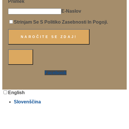
Priimek
E-Naslov
Strinjam Se S Politiko Zasebnosti In Pogoji.
Facebook
English
Slovenščina