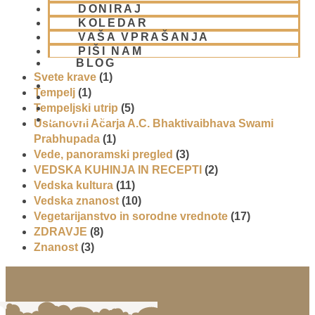
DONIRAJ
Splošni pogoji uporabe
(1)
KOLEDAR
Šrila Prabhupada
(5)
VAŠA VPRAŠANJA
Svet
(4)
PIŠI NAM
Svet Bhakti
(5)
BLOG
Svete krave
(1)
Tempelj
(1)
Tempeljski utrip
(5)
01 431 21 24
Ustanovni Ačarja A.C. Bhaktivaibhava Swami
Prabhupada
(1)
Vede, panoramski pregled
(3)
VEDSKA KUHINJA IN RECEPTI
(2)
Vedska kultura
(11)
Vedska znanost
(10)
Vegetarijanstvo in sorodne vrednote
(17)
ZDRAVJE
(8)
Znanost
(3)