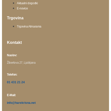
Aktualni dogodki
E-novice
Trgovina
Trgovina Atmarama
Kontakt
Naslov:
Žibertova 27, Ljubljana
Telefon:
01 431 21 24
E-Mail:
info@harekrisna.net