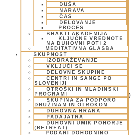
Padajatra 2008
(12)
DUŠA
PADAYATRA
(3)
NARAVA
Pogosta vprašanja
(2)
ČAS
Popotovanja
(1)
DELOVANJE
PROCES
Poučne zgodbe in nauki
(8)
BHAKTI AKADEMIJA
Prabhupadovi učenci in ostali
(3)
KLJUČNE VREDNOTE
Predavanja
(2)
NA DUHOVNI POTI 2
MEDITATIVNA GLASBA
Predstavitev
(9)
SKUPNOST
Prigrizki
(1)
IZOBRAŽEVANJE
Prireditve
(7)
VKLJUČI SE
Priti Vardhana das
(1)
DELOVNE SKUPINE
Promocija in izobrazevanje
(3)
CENTRI IN SANGE PO
Reportaže
(6)
SLOVENIJI
SEMINARJI IN TEČAJ
(5)
OTROŠKI IN MLADINSKI
PROGRAMI
Skupina za podporo družinam in otrokom (CPT)
(1)
SKUPINA ZA PODPORO
Sladice
(6)
DRUŽINAM IN OTROKOM
Sladoled
(3)
DUHOVNA HRANA
Slane jedi
(2)
PADAJATRA
Slike
(6)
DUHOVNI UMIK POHORJE
(RETREAT)
Slovenija
(30)
PODARI DOHODNINO
Solate
(1)