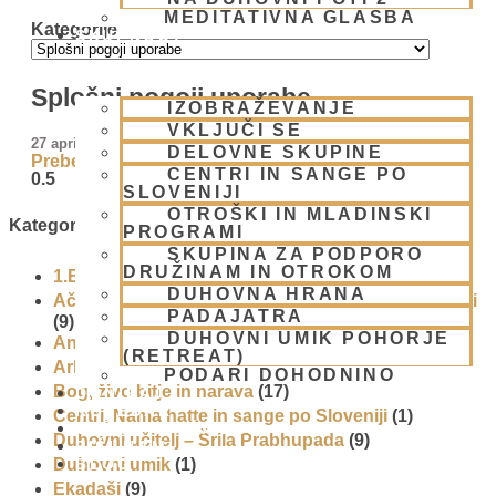
MEDITATIVNA GLASBA
Kategorije
SKUPNOST
Splošni pogoji uporabe
IZOBRAŽEVANJE
VKLJUČI SE
27 aprila, 2008
DELOVNE SKUPINE
Preberi več »
CENTRI IN SANGE PO
SLOVENIJI
OTROŠKI IN MLADINSKI
Kategorije
PROGRAMI
SKUPINA ZA PODPORO
DRUŽINAM IN OTROKOM
1.Blog
(26)
DUHOVNA HRANA
Ačarje v sampradaji – duhovni učitelji iz preteklosti
PADAJATRA
(9)
DUHOVNI UMIK POHORJE
Animacije
(1)
(RETREAT)
Arhiv
(4)
PODARI DOHODNINO
Bog, živo bitje in narava
(17)
DONIRAJ
KOLEDAR
Centri, Nama hatte in sange po Sloveniji
(1)
VAŠA VPRAŠANJA
Duhovni učitelj – Šrila Prabhupada
(9)
PIŠI NAM
BLOG
Duhovni umik
(1)
Ekadaši
(9)