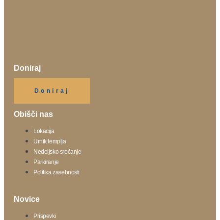
Doniraj
Klikni gumb spodaj.
Doniraj
Obišči nas
Lokacija
Urnik templja
Nedeljsko srečanje
Parkiranje
Politika zasebnosti
Novice
Prispevki