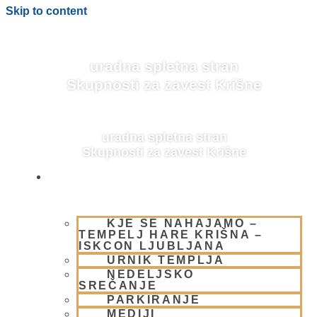
Skip to content
uradna spletna stran
Skupnosti za zavest Krišne
uradna spletna stran
Skupnosti za zavest Krišne
OBIŠČI NAS
KJE SE NAHAJAMO –
BLOG
TEMPELJ HARE KRIŠNA –
ISKCON LJUBLJANA
URNIK TEMPLJA
NEDELJSKO
SREČANJE
PARKIRANJE
MEDIJI