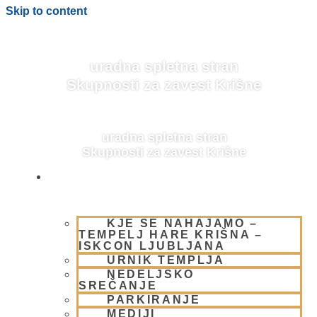
Skip to content
uradna spletna stran
Skupnosti za zavest Krišne
uradna spletna stran
Skupnosti za zavest Krišne
OBIŠČI NAS
KJE SE NAHAJAMO –
BLOG
TEMPELJ HARE KRIŠNA –
ISKCON LJUBLJANA
URNIK TEMPLJA
NEDELJSKO
SREČANJE
PARKIRANJE
MEDIJI