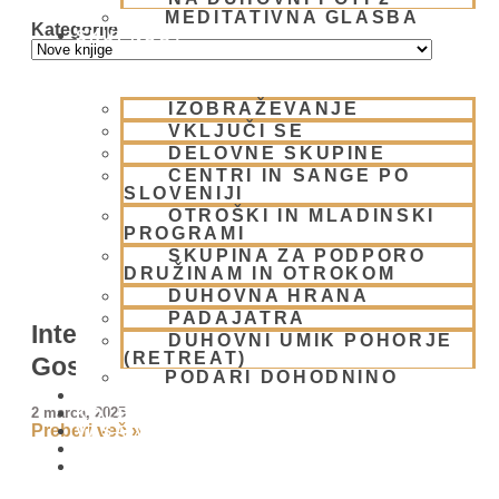
MEDITATIVNA GLASBA
Kategorije
SKUPNOST
IZOBRAŽEVANJE
VKLJUČI SE
DELOVNE SKUPINE
CENTRI IN SANGE PO
SLOVENIJI
OTROŠKI IN MLADINSKI
PROGRAMI
SKUPINA ZA PODPORO
DRUŽINAM IN OTROKOM
DUHOVNA HRANA
PADAJATRA
Interaktivni kviz – Po poteh
DUHOVNI UMIK POHORJE
(RETREAT)
Gospoda Čajtanje
PODARI DOHODNINO
DONIRAJ
2 marca, 2025
KOLEDAR
Preberi več »
VAŠA VPRAŠANJA
PIŠI NAM
BLOG