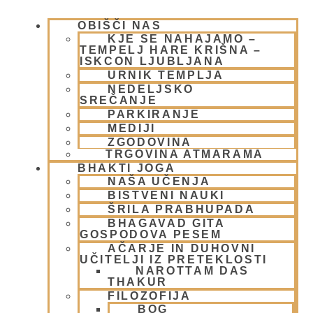
OBIŠČI NAS
KJE SE NAHAJAMO –
TEMPELJ HARE KRIŠNA –
ISKCON LJUBLJANA
URNIK TEMPLJA
NEDELJSKO
SREČANJE
PARKIRANJE
MEDIJI
Nova knjiga – Srimad Bhagavatam
ZGODOVINA
3 spev 1 del. Izšla je nova knjiga v
TRGOVINA ATMARAMA
BHAKTI JOGA
slovenščini
NAŠA UČENJA
BISTVENI NAUKI
4 februarja, 2020
ŠRILA PRABHUPADA
Preberi več »
BHAGAVAD GITA
GOSPODOVA PESEM
AČARJE IN DUHOVNI
UČITELJI IZ PRETEKLOSTI
NAROTTAM DAS
THAKUR
FILOZOFIJA
BOG