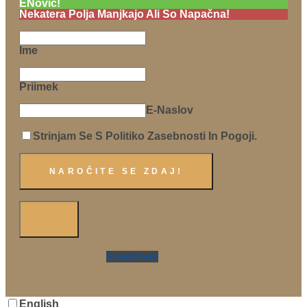
ENovic!
Nekatera Polja Manjkajo Ali So Napačna!
Ime
Priimek
E-Naslov
Strinjam Se S Politiko Zasebnosti In Pogoji.
Facebook
English