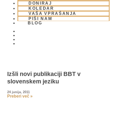
DONIRAJ
4 julija, 2014
KOLEDAR
Preberi več »
VAŠA VPRAŠANJA
PIŠI NAM
BLOG
01 431 21 24
Izšli novi publikaciji BBT v
slovenskem jeziku
24 junija, 2011
Preberi več »