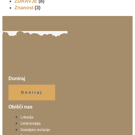
ZDRAVJE
(8)
Znanost
(3)
Doniraj
Klikni gumb spodaj.
Doniraj
Obišči nas
Lokacija
Urnik templja
Nedeljsko srečanje