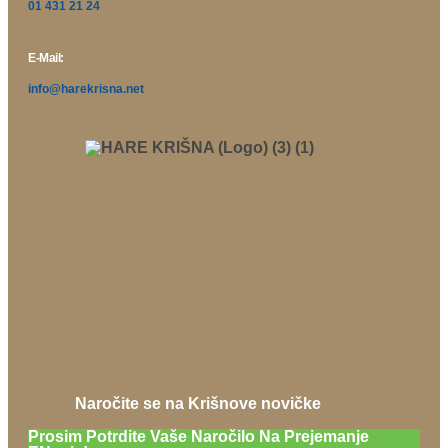
01 431 21 24
E-Mail:
info@harekrisna.net
Naročite se na Krišnove novičke
Prosim Potrdite Vaše Naročilo Na Prejemanje