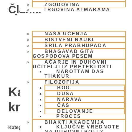
ZGODOVINA
Članki
TRGOVINA ATMARAMA
BHAKTI JOGA
NAŠA UČENJA
BISTVENI NAUKI
ŠRILA PRABHUPADA
BHAGAVAD GITA
GOSPODOVA PESEM
AČARJE IN DUHOVNI
UČITELJI IZ PRETEKLOSTI
NAROTTAM DAS
THAKUR
FILOZOFIJA
Kategorija: Nove
BOG
DUŠA
NARAVA
knjige
ČAS
DELOVANJE
PROCES
BHAKTI AKADEMIJA
KLJUČNE VREDNOTE
Kategorije
NA DUHOVNI POTI 2