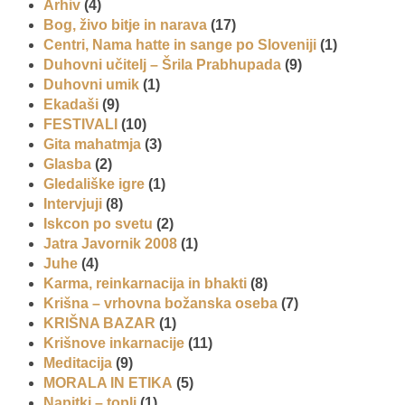
Arhiv
(4)
Bog, živo bitje in narava
(17)
Centri, Nama hatte in sange po Sloveniji
(1)
Duhovni učitelj – Šrila Prabhupada
(9)
Duhovni umik
(1)
Ekadaši
(9)
FESTIVALI
(10)
Gita mahatmja
(3)
Glasba
(2)
Gledališke igre
(1)
Intervjuji
(8)
Iskcon po svetu
(2)
Jatra Javornik 2008
(1)
Juhe
(4)
Karma, reinkarnacija in bhakti
(8)
Krišna – vrhovna božanska oseba
(7)
KRIŠNA BAZAR
(1)
Krišnove inkarnacije
(11)
Meditacija
(9)
MORALA IN ETIKA
(5)
Napitki – topli
(1)