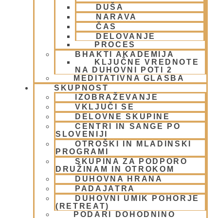
DUŠA
NARAVA
ČAS
DELOVANJE
PROCES
Bhakti – skrivnost večne ljubezni
BHAKTI AKADEMIJA
KLJUČNE VREDNOTE
NA DUHOVNI POTI 2
4 julija, 2014
MEDITATIVNA GLASBA
Preberi več »
SKUPNOST
IZOBRAŽEVANJE
VKLJUČI SE
DELOVNE SKUPINE
CENTRI IN SANGE PO
SLOVENIJI
OTROŠKI IN MLADINSKI
PROGRAMI
SKUPINA ZA PODPORO
DRUŽINAM IN OTROKOM
DUHOVNA HRANA
PADAJATRA
DUHOVNI UMIK POHORJE
Nektar duhovnih napotkov
(RETREAT)
PODARI DOHODNINO