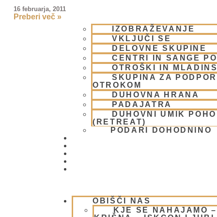
16 februarja, 2011
Preberi več »
IZOBRAŽEVANJE
VKLJUČI SE
DELOVNE SKUPINE
CENTRI IN SANGE PO
OTROŠKI IN MLADIN
SKUPINA ZA PODPOR
OTROKOM
DUHOVNA HRANA
PADAJATRA
DUHOVNI UMIK POH
(RETREAT)
PODARI DOHODNINO
DONIRAJ
KOLEDAR
VAŠA VPRAŠANJA
PIŠI NAM
BLOG
OBIŠČI NAS
KJE SE NAHAJAMO 