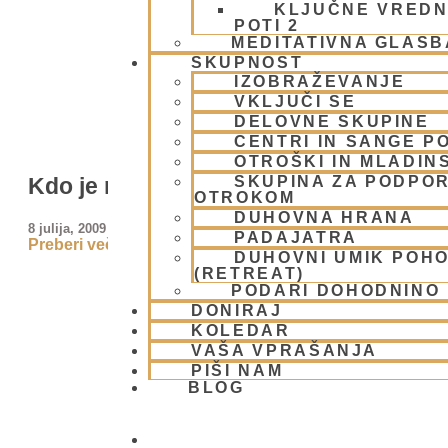
KLJUČNE VREDN
POTI 2
MEDITATIVNA GLASB
SKUPNOST
IZOBRAŽEVANJE
VKLJUČI SE
DELOVNE SKUPINE
CENTRI IN SANGE PO
OTROŠKI IN MLADIN
SKUPINA ZA PODPOR
Kdo je nor – krava ali človek?
OTROKOM
DUHOVNA HRANA
8 julija, 2009
PADAJATRA
Preberi več »
DUHOVNI UMIK POH
(RETREAT)
PODARI DOHODNINO
DONIRAJ
KOLEDAR
VAŠA VPRAŠANJA
PIŠI NAM
BLOG