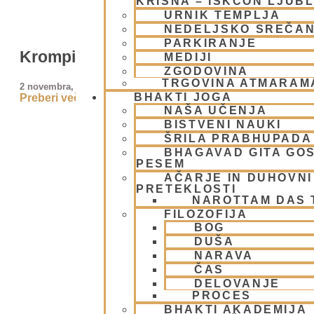
KRIŠNA – ISKCON LJUB
URNIK TEMPLJA
NEDELJSKO SREČA
PARKIRANJE
Krompir
MEDIJI
ZGODOVINA
TRGOVINA ATMARAM
2 novembra, 2009
BHAKTI JOGA
Preberi več »
NAŠA UČENJA
BISTVENI NAUKI
ŠRILA PRABHUPADA
BHAGAVAD GITA GO
PESEM
AČARJE IN DUHOVNI 
PRETEKLOSTI
NAROTTAM DAS
FILOZOFIJA
BOG
DUŠA
NARAVA
ČAS
DELOVANJE
PROCES
BHAKTI AKADEMIJA