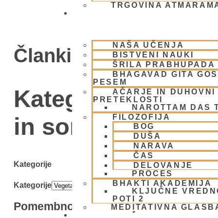
TRGOVINA ATMARAM
BHAKTI JOGA
NAŠA UČENJA
Članki
BISTVENI NAUKI
ŠRILA PRABHUPADA
BHAGAVAD GITA GO
PESEM
Kategorija: Vegeta
AČARJE IN DUHOVNI 
PRETEKLOSTI
NAROTTAM DAS 
FILOZOFIJA
in sorodne vredn
BOG
DUŠA
NARAVA
ČAS
Kategorije
DELOVANJE
PROCES
BHAKTI AKADEMIJA
Kategorije
KLJUČNE VREDN
POTI 2
Pomembnost krav in njihove zaščite
MEDITATIVNA GLASB
SKUPNOST