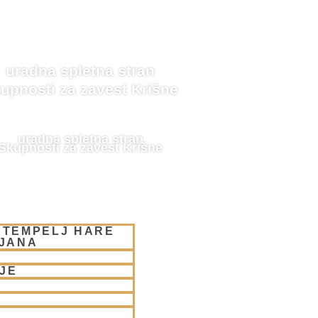
uradna spletna stran
upnosti za zavest Krišne
uradna spletna stran
Skupnosti za zavest Krišne
 TEMPELJ HARE
LJANA
JE