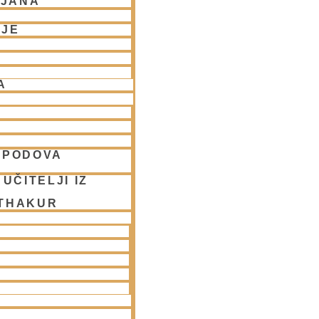
LJANA
NJE
A
SPODOVA
UČITELJI IZ
 THAKUR