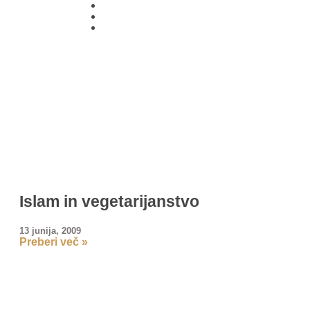
01 431
21 24
Islam in vegetarijanstvo
13 junija, 2009
Preberi več »