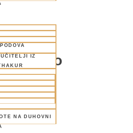
A
SPODOVA
rijanstvo
UČITELJI IZ
THAKUR
ote
OTE NA DUHOVNI
A