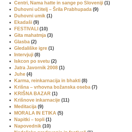
Centri, Nama hatte in sange po Sloveniji
(1)
Duhovni učitelj – Šrila Prabhupada
(9)
Duhovni umik
(1)
Ekadaši
(9)
FESTIVALI
(10)
Gita mahatmja
(3)
Glasba
(2)
Gledališke igre
(1)
Intervjuji
(8)
Iskcon po svetu
(2)
Jatra Javornik 2008
(1)
Juhe
(4)
Karma, reinkarnacija in bhakti
(8)
Krišna – vrhovna božanska oseba
(7)
KRIŠNA BAZAR
(1)
Krišnove inkarnacije
(11)
Meditacija
(9)
MORALA IN ETIKA
(5)
Napitki – topli
(1)
Napovednik
(10)