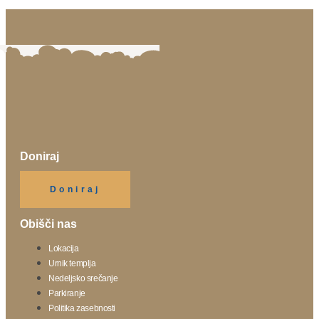
Doniraj
Klikni gumb spodaj.
Doniraj
Obišči nas
Lokacija
Urnik templja
Nedeljsko srečanje
Parkiranje
Politika zasebnosti