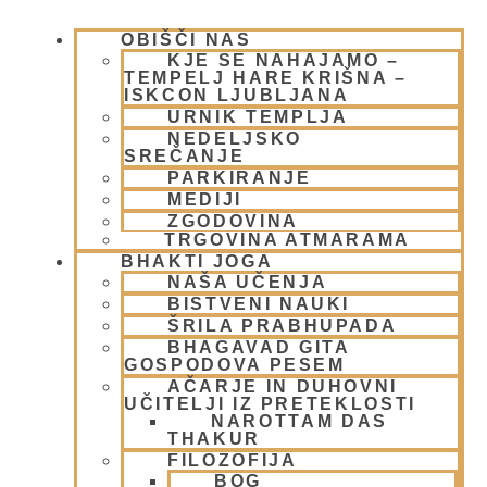
OBIŠČI NAS
KJE SE NAHAJAMO –
TEMPELJ HARE KRIŠNA –
ISKCON LJUBLJANA
URNIK TEMPLJA
NEDELJSKO
SREČANJE
🌸Izlet v Prabhupadadesh in
PARKIRANJE
MEDIJI
MahaHarinam v Benetkah🌸
ZGODOVINA
TRGOVINA ATMARAMA
23 februarja, 2026
BHAKTI JOGA
Preberi več »
NAŠA UČENJA
BISTVENI NAUKI
ŠRILA PRABHUPADA
BHAGAVAD GITA
GOSPODOVA PESEM
AČARJE IN DUHOVNI
UČITELJI IZ PRETEKLOSTI
NAROTTAM DAS
THAKUR
FILOZOFIJA
BOG