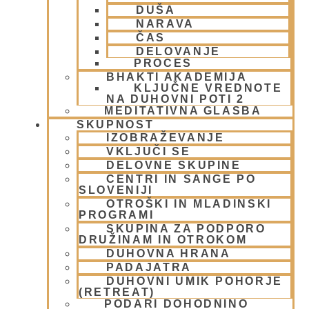
DUŠA
NARAVA
GAURA PURNIMA 2026
ČAS
DELOVANJE
PROCES
23 februarja, 2026
BHAKTI AKADEMIJA
Preberi več »
KLJUČNE VREDNOTE
NA DUHOVNI POTI 2
MEDITATIVNA GLASBA
SKUPNOST
IZOBRAŽEVANJE
VKLJUČI SE
DELOVNE SKUPINE
CENTRI IN SANGE PO
SLOVENIJI
OTROŠKI IN MLADINSKI
PROGRAMI
SKUPINA ZA PODPORO
DRUŽINAM IN OTROKOM
Priporočila glede poslušanja
DUHOVNA HRANA
PADAJATRA
kirtanov
DUHOVNI UMIK POHORJE
(RETREAT)
4 avgusta, 2025
PODARI DOHODNINO