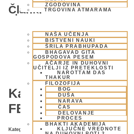
ZGODOVINA
Članki
TRGOVINA ATMARAMA
BHAKTI JOGA
NAŠA UČENJA
BISTVENI NAUKI
ŠRILA PRABHUPADA
BHAGAVAD GITA
GOSPODOVA PESEM
AČARJE IN DUHOVNI
UČITELJI IZ PRETEKLOSTI
NAROTTAM DAS
THAKUR
FILOZOFIJA
Kategorija:
BOG
DUŠA
NARAVA
FESTIVALI
ČAS
DELOVANJE
PROCES
BHAKTI AKADEMIJA
KLJUČNE VREDNOTE
Kategorije
NA DUHOVNI POTI 2