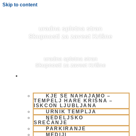
Skip to content
uradna spletna stran
Skupnosti za zavest Krišne
uradna spletna stran
Skupnosti za zavest Krišne
OBIŠČI NAS
KJE SE NAHAJAMO –
BLOG
TEMPELJ HARE KRIŠNA –
ISKCON LJUBLJANA
URNIK TEMPLJA
NEDELJSKO
SREČANJE
PARKIRANJE
MEDIJI