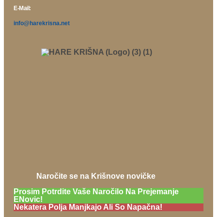
E-Mail:
info@harekrisna.net
Naročite se na Krišnove novičke
Prosim Potrdite Vaše Naročilo Na Prejemanje
ENovic!
Nekatera Polja Manjkajo Ali So Napačna!