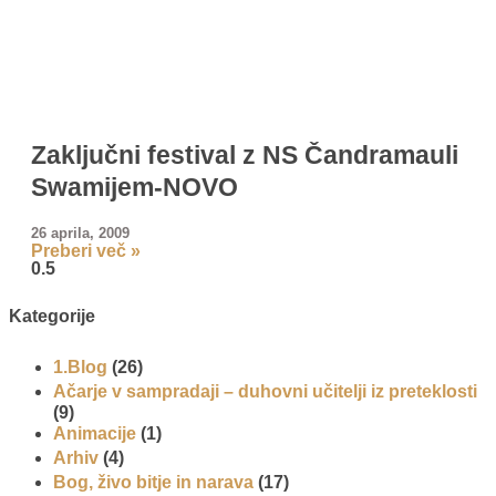
Zaključni festival z NS Čandramauli
Swamijem-NOVO
26 aprila, 2009
Preberi več »
Kategorije
1.Blog
(26)
Ačarje v sampradaji – duhovni učitelji iz preteklosti
(9)
Animacije
(1)
Arhiv
(4)
Bog, živo bitje in narava
(17)