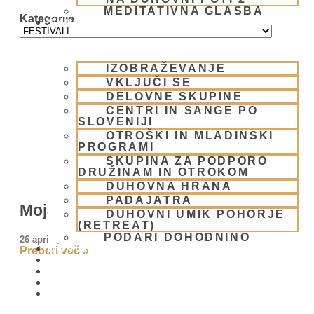
MEDITATIVNA GLASBA
Kategorije
SKUPNOST
IZOBRAŽEVANJE
VKLJUČI SE
DELOVNE SKUPINE
CENTRI IN SANGE PO
SLOVENIJI
OTROŠKI IN MLADINSKI
PROGRAMI
SKUPINA ZA PODPORO
DRUŽINAM IN OTROKOM
DUHOVNA HRANA
PADAJATRA
Moja daritev Gospodu Narasimhi 💛
DUHOVNI UMIK POHORJE
(RETREAT)
PODARI DOHODNINO
26 aprila, 2026
DONIRAJ
Preberi več »
KOLEDAR
VAŠA VPRAŠANJA
PIŠI NAM
BLOG