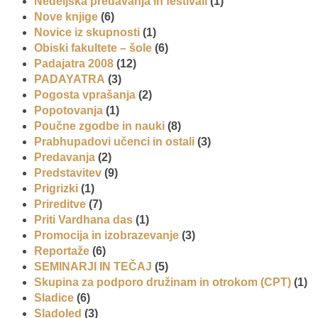
Nedeljska predavanja in festivali
(1)
Nove knjige
(6)
Novice iz skupnosti
(1)
Obiski fakultete – šole
(6)
Padajatra 2008
(12)
PADAYATRA
(3)
Pogosta vprašanja
(2)
Popotovanja
(1)
Poučne zgodbe in nauki
(8)
Prabhupadovi učenci in ostali
(3)
Predavanja
(2)
Predstavitev
(9)
Prigrizki
(1)
Prireditve
(7)
Priti Vardhana das
(1)
Promocija in izobrazevanje
(3)
Reportaže
(6)
SEMINARJI IN TEČAJ
(5)
Skupina za podporo družinam in otrokom (CPT)
(1)
Sladice
(6)
Sladoled
(3)