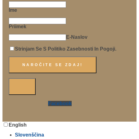
Ime
Priimek
E-Naslov
Strinjam Se S Politiko Zasebnosti In Pogoji.
Facebook
English
Slovenščina