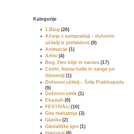
Kategorije
1.Blog
(26)
Ačarje v sampradaji – duhovni
učitelji iz preteklosti
(9)
Animacije
(1)
Arhiv
(4)
Bog, živo bitje in narava
(17)
Centri, Nama hatte in sange po
Sloveniji
(1)
Duhovni učitelj – Šrila Prabhupada
(9)
Duhovni umik
(1)
Ekadaši
(9)
FESTIVALI
(10)
Gita mahatmja
(3)
Glasba
(2)
Gledališke igre
(1)
Intervjuji
(8)