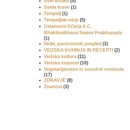
Svet Bhakti
(5)
Svete krave
(1)
Tempelj
(1)
Tempeljski utrip
(5)
Ustanovni Ačarja A.C.
Bhaktivaibhava Swami Prabhupada
(1)
Vede, panoramski pregled
(3)
VEDSKA KUHINJA IN RECEPTI
(2)
Vedska kultura
(11)
Vedska znanost
(10)
Vegetarijanstvo in sorodne vrednote
(17)
ZDRAVJE
(8)
Znanost
(3)