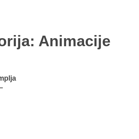
rija: Animacije
mplja
–