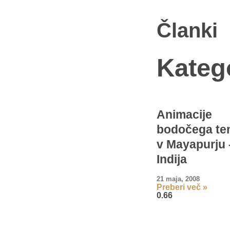
Članki
Katego
Animacije
bodočega te
v Mayapurju 
Indija
21 maja, 2008
Preberi več »