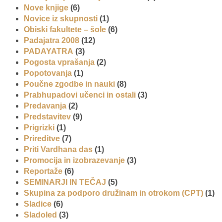
Nove knjige
(6)
Novice iz skupnosti
(1)
Obiski fakultete – šole
(6)
Padajatra 2008
(12)
PADAYATRA
(3)
Pogosta vprašanja
(2)
Popotovanja
(1)
Poučne zgodbe in nauki
(8)
Prabhupadovi učenci in ostali
(3)
Predavanja
(2)
Predstavitev
(9)
Prigrizki
(1)
Prireditve
(7)
Priti Vardhana das
(1)
Promocija in izobrazevanje
(3)
Reportaže
(6)
SEMINARJI IN TEČAJ
(5)
Skupina za podporo družinam in otrokom (CPT)
(1)
Sladice
(6)
Sladoled
(3)