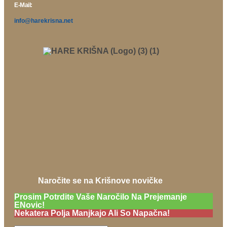
E-Mail:
info@harekrisna.net
Naročite se na Krišnove novičke
Prosim Potrdite Vaše Naročilo Na Prejemanje
ENovic!
Nekatera Polja Manjkajo Ali So Napačna!