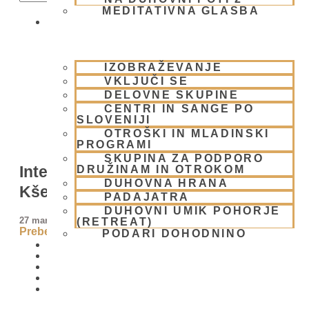
MEDITATIVNA GLASBA
SKUPNOST
IZOBRAŽEVANJE
VKLJUČI SE
DELOVNE SKUPINE
CENTRI IN SANGE PO
SLOVENIJI
OTROŠKI IN MLADINSKI
PROGRAMI
SKUPINA ZA PODPORO
Internet global kirtan z NM Krišna
DRUŽINAM IN OTROKOM
DUHOVNA HRANA
Kšetra prabhujem – SPREMEMBA
PADAJATRA
DUHOVNI UMIK POHORJE
27 marca, 2009
(RETREAT)
Preberi več »
PODARI DOHODNINO
DONIRAJ
KOLEDAR
VAŠA VPRAŠANJA
PIŠI NAM
BLOG