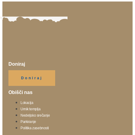
Doniraj
Klikni gumb spodaj.
Doniraj
Obišči nas
Lokacija
Urnik templja
Nedeljsko srečanje
Parkiranje
Politika zasebnosti