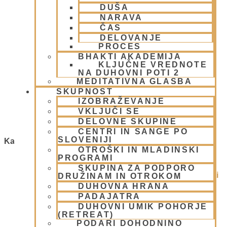
DUŠA
Festivali v mesecu Februarju
NARAVA
ČAS
DELOVANJE
3 februarja, 2009
Preberi več »
PROCES
BHAKTI AKADEMIJA
KLJUČNE VREDNOTE
FESTIVAL – pojavitev Sri Advaite
NA DUHOVNI POTI 2
Acharye
MEDITATIVNA GLASBA
SKUPNOST
IZOBRAŽEVANJE
2 februarja, 2009
VKLJUČI SE
Preberi več »
DELOVNE SKUPINE
CENTRI IN SANGE PO
SLOVENIJI
Kategorije
OTROŠKI IN MLADINSKI
PROGRAMI
1.Blog
(26)
SKUPINA ZA PODPORO
Ačarje v sampradaji – duhovni učitelji iz preteklosti
DRUŽINAM IN OTROKOM
(9)
DUHOVNA HRANA
Animacije
(1)
PADAJATRA
Arhiv
(4)
DUHOVNI UMIK POHORJE
(RETREAT)
Bog, živo bitje in narava
(17)
PODARI DOHODNINO