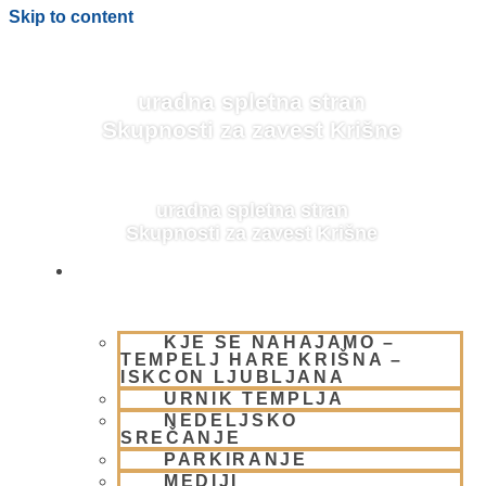
Skip to content
uradna spletna stran
Skupnosti za zavest Krišne
uradna spletna stran
Skupnosti za zavest Krišne
OBIŠČI NAS
KJE SE NAHAJAMO –
BLOG
TEMPELJ HARE KRIŠNA –
ISKCON LJUBLJANA
URNIK TEMPLJA
NEDELJSKO
SREČANJE
PARKIRANJE
MEDIJI