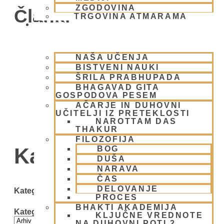
ZGODOVINA
Članki
TRGOVINA ATMARAMA
BHAKTI JOGA
NAŠA UČENJA
BISTVENI NAUKI
ŠRILA PRABHUPADA
BHAGAVAD GITA
GOSPODOVA PESEM
AČARJE IN DUHOVNI
UČITELJI IZ PRETEKLOSTI
NAROTTAM DAS
THAKUR
FILOZOFIJA
Kategorija: Arhiv
BOG
DUŠA
NARAVA
ČAS
DELOVANJE
Kategorije
PROCES
BHAKTI AKADEMIJA
Kategorije
KLJUČNE VREDNOTE
NA DUHOVNI POTI 2