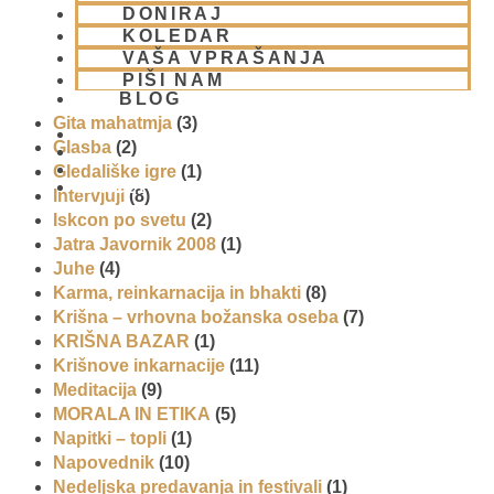
Centri, Nama hatte in sange po Sloveniji
(1)
DONIRAJ
Duhovni učitelj – Šrila Prabhupada
(9)
KOLEDAR
Duhovni umik
(1)
VAŠA VPRAŠANJA
Ekadaši
(9)
PIŠI NAM
BLOG
FESTIVALI
(10)
Gita mahatmja
(3)
Glasba
(2)
Gledališke igre
(1)
01 431 21 24
Intervjuji
(8)
Iskcon po svetu
(2)
Jatra Javornik 2008
(1)
Juhe
(4)
Karma, reinkarnacija in bhakti
(8)
Krišna – vrhovna božanska oseba
(7)
KRIŠNA BAZAR
(1)
Krišnove inkarnacije
(11)
Meditacija
(9)
MORALA IN ETIKA
(5)
Napitki – topli
(1)
Napovednik
(10)
Nedeljska predavanja in festivali
(1)