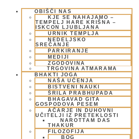
OBIŠČI NAS
KJE SE NAHAJAMO –
TEMPELJ HARE KRIŠNA –
ISKCON LJUBLJANA
URNIK TEMPLJA
NEDELJSKO
Obisk NM Priti Vardhane prabhuja-
SREČANJE
PARKIRANJE
PROGRAM obiska
MEDIJI
ZGODOVINA
26 marca, 2009
TRGOVINA ATMARAMA
Preberi več »
BHAKTI JOGA
NAŠA UČENJA
BISTVENI NAUKI
ŠRILA PRABHUPADA
BHAGAVAD GITA
GOSPODOVA PESEM
AČARJE IN DUHOVNI
UČITELJI IZ PRETEKLOSTI
NAROTTAM DAS
THAKUR
FILOZOFIJA
BOG