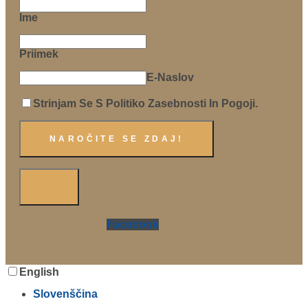
Ime
Priimek
E-Naslov
Strinjam Se S Politiko Zasebnosti In Pogoji.
Facebook
English
Slovenščina