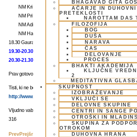
BHAGAVAD GITA GO
NM Krišna Kšetra pr: Nama tattva
AČARJE IN DUHOVNI 
PRETEKLOSTI
NM Priti Vardhana pr: Čaščenje Božanstev in Sveto Ime
NAROTTAM DAS
FILOZOFIJA
NM Adipuurša pr: Študij svetih spisov (Šrimad Bhagavatam
BOG
NM Hare Krišna pr: Pridiganje in Sveto Ime
DUŠA
NARAVA
18.30 Gaura Aratik Kirtan
ČAS
19.30-20.30 “Internet global kirtan” v živo z NM Krišna K
DELOVANJE
PROCES
20.30-21.30 “Internet global kirtan” v živo z NM Hare Kri
BHAKTI AKADEMIJA
KLJUČNE VREDN
Prav gotovo dogodek, ki ga ne gre zamuditi.
2
MEDITATIVNA GLASB
SKUPNOST
Tisti, ki ne boste uspeli priti v naš tempelj na Žibertovi 27, bost
IZOBRAŽEVANJE
http://www.krishna.com/live
VKLJUČI SE
DELOVNE SKUPINE
Vljudno vabljeni!
CENTRI IN SANGE PO
OTROŠKI IN MLADIN
316
SKUPINA ZA PODPOR
OTROKOM
Obisk NM Priti Vardhane prabhuj
Prev
Prejšnji
DUHOVNA HRANA