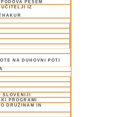
SPODOVA PESEM
UČITELJI IZ
 THAKUR
a) in Sveto Ime
šetra prabhujem – NOVO
šna prabhujem – NOVO
OTE NA DUHOVNI POTI
A
e kirtan lahko spremljali preko spleta
 SLOVENIJI
SKI PROGRAMI
O DRUŽINAM IN
a-PROGRAM obiska