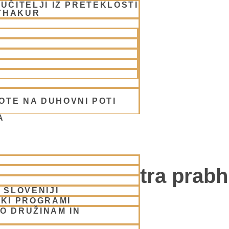
UČITELJI IZ PRETEKLOSTI
THAKUR
OTE NA DUHOVNI POTI
A
z NM Krišna Kšetra prab
 SLOVENIJI
SKI PROGRAMI
O DRUŽINAM IN