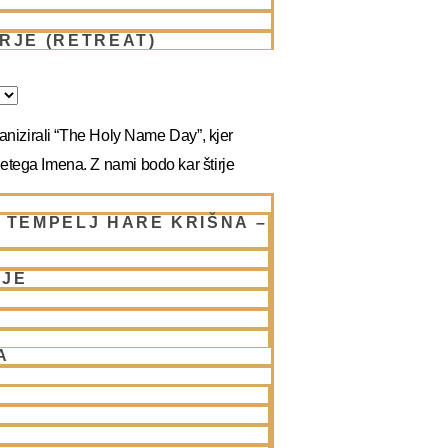
RJE (RETREAT)
ganizirali “The Holy Name Day”, kjer
etega Imena. Z nami bodo kar štirje
 TEMPELJ HARE KRIŠNA –
NJE
A
ena