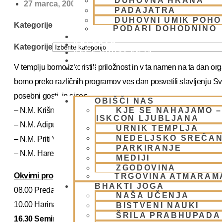
DUHOVNA HRANA
27 marca, 2009
PADAJATRA
DUHOVNI UMIK POHO
Kategorije
PODARI DOHODNINO
DONIRAJ
KOLEDAR
Kategorije
VAŠA VPRAŠANJA
PIŠI NAM
V templju bomo izkoristili priložnost in v ta namen na ta dan or
BLOG
bomo preko različnih programov ves dan posvetili slavljenju Sv
posebni gosti, in sicer:
OBIŠČI NAS
– N.M. Krišna Kšetra prabhu,
KJE SE NAHAJAMO –
ISKCON LJUBLJANA
– N.M. Adipuruša prabhu,
URNIK TEMPLJA
NEDELJSKO SREČA
– N.M. Priti Vardhana prabhu in
PARKIRANJE
– N.M. Hare Krišna prabhu.
MEDIJI
ZGODOVINA
Okvirni program:
TRGOVINA ATMARAM
BHAKTI JOGA
08.00 Predavanje iz Caitanye Caritamrite na temo Svetega Im
NAŠA UČENJA
10.00 Harinam po ulicah Ljubljane
BISTVENI NAUKI
ŠRILA PRABHUPADA
16.30 Seminar/diskusija na temo Svetega Imena