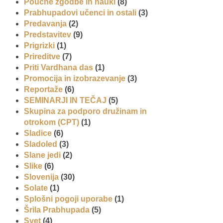
Poučne zgodbe in nauki
(8)
Prabhupadovi učenci in ostali
(3)
Predavanja
(2)
Predstavitev
(9)
Prigrizki
(1)
Prireditve
(7)
Priti Vardhana das
(1)
Promocija in izobrazevanje
(3)
Reportaže
(6)
SEMINARJI IN TEČAJ
(5)
Skupina za podporo družinam in
otrokom (CPT)
(1)
Sladice
(6)
Sladoled
(3)
Slane jedi
(2)
Slike
(6)
Slovenija
(30)
Solate
(1)
Splošni pogoji uporabe
(1)
Šrila Prabhupada
(5)
Svet
(4)