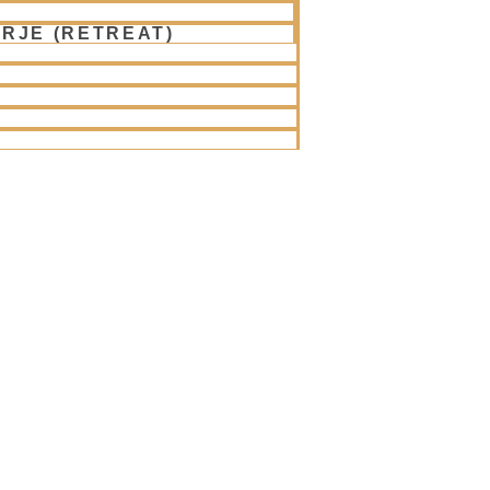
etkah-2.del
Next
RJE (RETREAT)