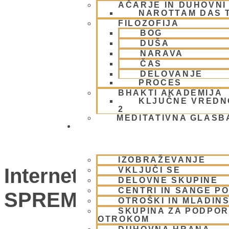
AČARJE IN DUHOVNI 
NAROTTAM DAS 
FILOZOFIJA
BOG
DUŠA
NARAVA
ČAS
DELOVANJE
PROCES
BHAKTI AKADEMIJA
KLJUČNE VREDN
2
MEDITATIVNA GLASB
SKUPNOST
IZOBRAŽEVANJE
Internet global kirtan 
VKLJUČI SE
DELOVNE SKUPINE
CENTRI IN SANGE PO
SPREMEMBA
OTROŠKI IN MLADIN
SKUPINA ZA PODPOR
OTROKOM