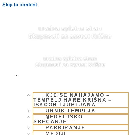
Skip to content
uradna spletna stran
Skupnosti za zavest Krišne
uradna spletna stran
Skupnosti za zavest Krišne
OBIŠČI NAS
KJE SE NAHAJAMO –
BLOG
TEMPELJ HARE KRIŠNA –
ISKCON LJUBLJANA
URNIK TEMPLJA
NEDELJSKO
SREČANJE
PARKIRANJE
MEDIJI