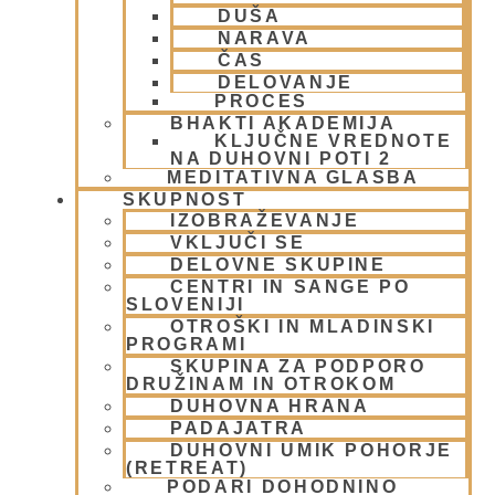
DUŠA
BROŠURA Transcendenca
NARAVA
ČAS
25 aprila, 2010
DELOVANJE
Preberi več »
PROCES
BHAKTI AKADEMIJA
KLJUČNE VREDNOTE
NA DUHOVNI POTI 2
MEDITATIVNA GLASBA
SKUPNOST
IZOBRAŽEVANJE
VKLJUČI SE
DELOVNE SKUPINE
CENTRI IN SANGE PO
SLOVENIJI
OTROŠKI IN MLADINSKI
PROGRAMI
SKUPINA ZA PODPORO
Fotoreportaža iz harinama v
DRUŽINAM IN OTROKOM
Benetkah 2010
DUHOVNA HRANA
PADAJATRA
DUHOVNI UMIK POHORJE
15 februarja, 2010
(RETREAT)
Preberi več »
PODARI DOHODNINO