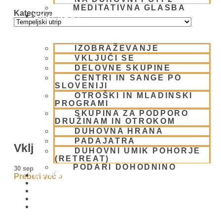
MEDITATIVNA GLASBA
Kategorije
SKUPNOST
IZOBRAŽEVANJE
VKLJUČI SE
DELOVNE SKUPINE
CENTRI IN SANGE PO
SLOVENIJI
OTROŠKI IN MLADINSKI
PROGRAMI
SKUPINA ZA PODPORO
DRUŽINAM IN OTROKOM
DUHOVNA HRANA
PADAJATRA
Vključimo se skupaj
DUHOVNI UMIK POHORJE
(RETREAT)
PODARI DOHODNINO
30 septembra, 2025
DONIRAJ
Preberi več »
KOLEDAR
VAŠA VPRAŠANJA
PIŠI NAM
BLOG