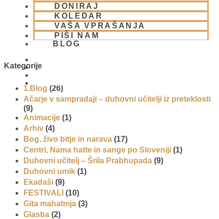
DONIRAJ
Jemanje stvari kot samoumevnih
KOLEDAR
VAŠA VPRAŠANJA
26 maja, 2008
PIŠI NAM
Preberi več »
BLOG
Kategorije
01 431 21 24
1.Blog
(26)
Ačarje v sampradaji – duhovni učitelji iz preteklosti
(9)
Animacije
(1)
Arhiv
(4)
Bog, živo bitje in narava
(17)
Centri, Nama hatte in sange po Sloveniji
(1)
Duhovni učitelj – Šrila Prabhupada
(9)
Duhovni umik
(1)
Ekadaši
(9)
FESTIVALI
(10)
Gita mahatmja
(3)
Glasba
(2)