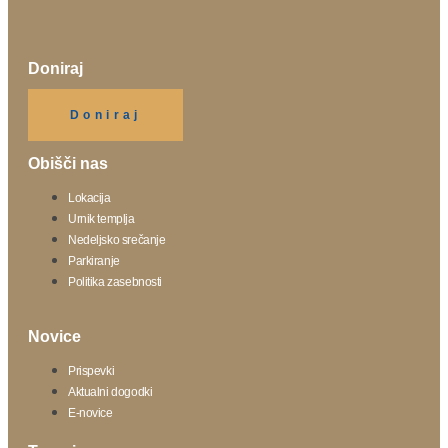
Doniraj
Klikni gumb spodaj.
Doniraj
Obišči nas
Lokacija
Urnik templja
Nedeljsko srečanje
Parkiranje
Politika zasebnosti
Novice
Prispevki
Aktualni dogodki
E-novice