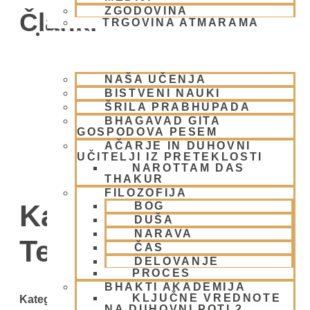
ZGODOVINA
Članki
TRGOVINA ATMARAMA
BHAKTI JOGA
NAŠA UČENJA
BISTVENI NAUKI
ŠRILA PRABHUPADA
BHAGAVAD GITA
GOSPODOVA PESEM
AČARJE IN DUHOVNI
UČITELJI IZ PRETEKLOSTI
NAROTTAM DAS
THAKUR
FILOZOFIJA
Kategorija:
BOG
DUŠA
NARAVA
Tempeljski utrip
ČAS
DELOVANJE
PROCES
BHAKTI AKADEMIJA
KLJUČNE VREDNOTE
Kategorije
NA DUHOVNI POTI 2