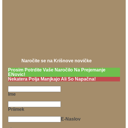
Naročite se na Krišnove novičke
Prosim Potrdite Vaše Naročilo Na Prejemanje
ENovic!
Nekatera Polja Manjkajo Ali So Napačna!
Ime
Priimek
E-Naslov