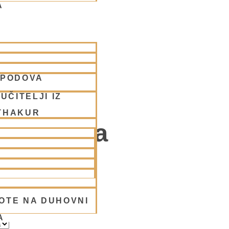
A
SPODOVA
ovni
UČITELJI IZ
THAKUR
ivaibhava
da
OTE NA DUHOVNI
A