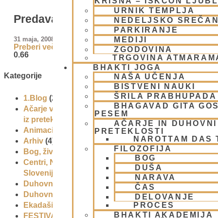
KRIŠNA – ISKCON LJUB
URNIK TEMPLJA
Predavanja in bhadžani A.C. Bhaktiva
NEDELJSKO SREČA
PARKIRANJE
MEDIJI
31 maja, 2008
Preberi več »
ZGODOVINA
TRGOVINA ATMARAM
BHAKTI JOGA
Kategorije
NAŠA UČENJA
BISTVENI NAUKI
ŠRILA PRABHUPADA
1.Blog
(26)
BHAGAVAD GITA GO
Ačarje v sampradaji – duhovni učitelji
PESEM
iz preteklosti
(9)
AČARJE IN DUHOVNI 
Animacije
(1)
PRETEKLOSTI
NAROTTAM DAS
Arhiv
(4)
FILOZOFIJA
Bog, živo bitje in narava
(17)
BOG
Centri, Nama hatte in sange po
DUŠA
Sloveniji
(1)
NARAVA
Duhovni učitelj – Šrila Prabhupada
(9)
ČAS
Duhovni umik
(1)
DELOVANJE
Ekadaši
(9)
PROCES
BHAKTI AKADEMIJA
FESTIVALI
(10)