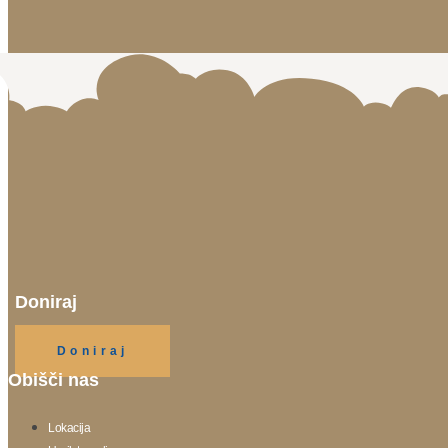
Doniraj
Klikni gumb spodaj.
Doniraj
Obišči nas
Lokacija