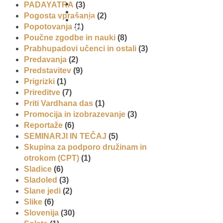
PADAYATRA
(3)
Pogosta vprašanja
(2)
01 431
Popotovanja
(1)
21 24
Poučne zgodbe in nauki
(8)
Prabhupadovi učenci in ostali
(3)
Predavanja
(2)
Predstavitev
(9)
Prigrizki
(1)
Prireditve
(7)
Priti Vardhana das
(1)
Promocija in izobrazevanje
(3)
Reportaže
(6)
SEMINARJI IN TEČAJ
(5)
Skupina za podporo družinam in
otrokom (CPT)
(1)
Sladice
(6)
Sladoled
(3)
Slane jedi
(2)
Slike
(6)
Slovenija
(30)