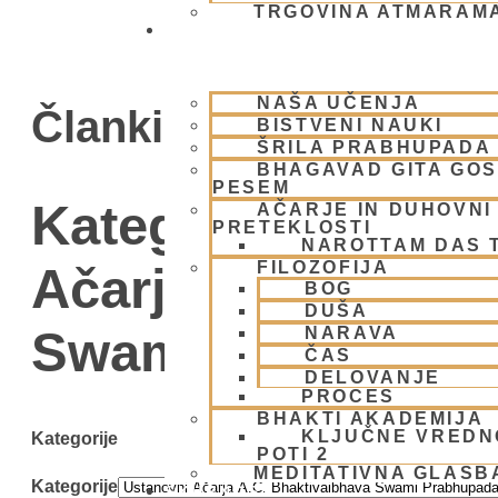
TRGOVINA ATMARAM
BHAKTI JOGA
NAŠA UČENJA
Članki
BISTVENI NAUKI
ŠRILA PRABHUPADA
BHAGAVAD GITA GO
PESEM
Kategorija: Ustan
AČARJE IN DUHOVNI 
PRETEKLOSTI
NAROTTAM DAS 
FILOZOFIJA
Ačarja A.C. Bhakt
BOG
DUŠA
Swami Prabhupa
NARAVA
ČAS
DELOVANJE
PROCES
BHAKTI AKADEMIJA
KLJUČNE VREDN
Kategorije
POTI 2
MEDITATIVNA GLASB
Kategorije
SKUPNOST