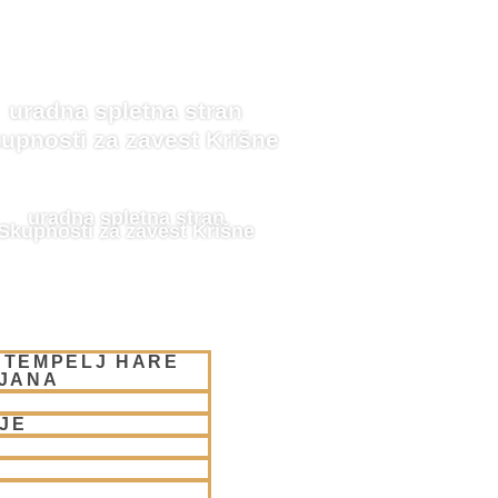
uradna spletna stran
upnosti za zavest Krišne
uradna spletna stran
Skupnosti za zavest Krišne
 TEMPELJ HARE
LJANA
JE