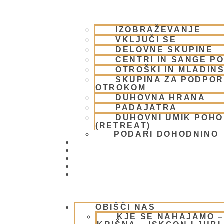
IZOBRAŽEVANJE
VKLJUČI SE
DELOVNE SKUPINE
CENTRI IN SANGE PO
OTROŠKI IN MLADIN
SKUPINA ZA PODPOR
OTROKOM
DUHOVNA HRANA
PADAJATRA
DUHOVNI UMIK POH
(RETREAT)
PODARI DOHODNINO
DONIRAJ
KOLEDAR
VAŠA VPRAŠANJA
PIŠI NAM
BLOG
OBIŠČI NAS
KJE SE NAHAJAMO 