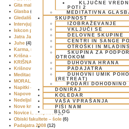
KLJUČNE VREDN
Gita mahatmja
(3)
POTI 2
Glasba
(2)
MEDITATIVNA GLASB
Gledališke igre
(1)
SKUPNOST
IZOBRAŽEVANJE
Intervjuji
(8)
VKLJUČI SE
Iskcon po svetu
(2)
DELOVNE SKUPINE
Jatra Javornik 2008
(1)
CENTRI IN SANGE PO
Juhe
(4)
OTROŠKI IN MLADIN
Karma, reinkarnacija in bhakti
(8)
SKUPINA ZA PODPOR
Krišna – vrhovna božanska oseba
(7)
OTROKOM
KRIŠNA BAZAR
(1)
DUHOVNA HRANA
Krišnove inkarnacije
(11)
PADAJATRA
DUHOVNI UMIK POH
Meditacija
(9)
(RETREAT)
MORALA IN ETIKA
(5)
PODARI DOHODNINO
Napitki – topli
(1)
DONIRAJ
Napovednik
(10)
KOLEDAR
Nedeljska predavanja in festivali
(1)
VAŠA VPRAŠANJA
Nove knjige
(6)
PIŠI NAM
BLOG
Novice iz skupnosti
(1)
Obiski fakultete – šole
(6)
Padajatra 2008
(12)