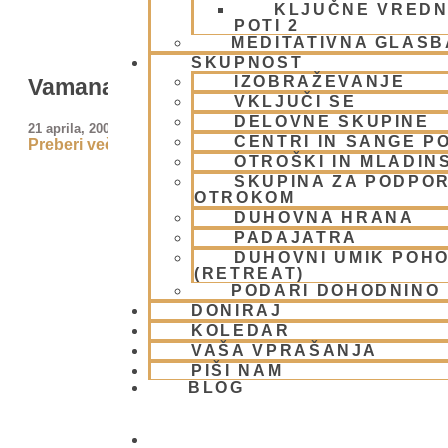
KLJUČNE VREDN
POTI 2
MEDITATIVNA GLASB
SKUPNOST
IZOBRAŽEVANJE
Vamana
VKLJUČI SE
DELOVNE SKUPINE
21 aprila, 2009
CENTRI IN SANGE PO
Preberi več »
OTROŠKI IN MLADIN
SKUPINA ZA PODPOR
OTROKOM
DUHOVNA HRANA
PADAJATRA
DUHOVNI UMIK POH
(RETREAT)
PODARI DOHODNINO
DONIRAJ
KOLEDAR
VAŠA VPRAŠANJA
PIŠI NAM
BLOG