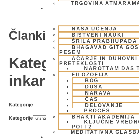
TRGOVINA ATMARAM
BHAKTI JOGA
NAŠA UČENJA
Članki
BISTVENI NAUKI
ŠRILA PRABHUPADA
BHAGAVAD GITA GO
PESEM
Kategorija: Krišn
AČARJE IN DUHOVNI 
PRETEKLOSTI
NAROTTAM DAS 
FILOZOFIJA
inkarnacije
BOG
DUŠA
NARAVA
ČAS
Kategorije
DELOVANJE
PROCES
BHAKTI AKADEMIJA
Kategorije
KLJUČNE VREDN
POTI 2
MEDITATIVNA GLASB
SKUPNOST