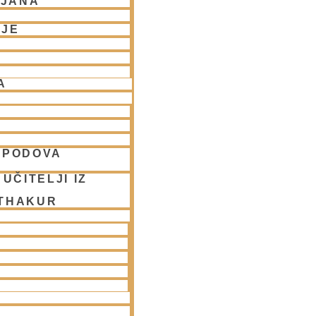
LJANA
NJE
A
SPODOVA
UČITELJI IZ
 THAKUR