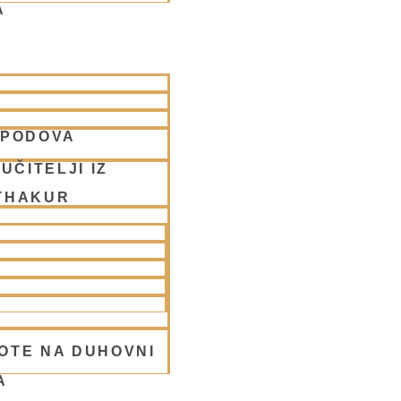
A
SPODOVA
ove
UČITELJI IZ
THAKUR
OTE NA DUHOVNI
A