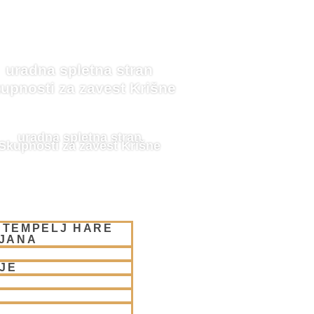
uradna spletna stran
upnosti za zavest Krišne
uradna spletna stran
Skupnosti za zavest Krišne
 TEMPELJ HARE
LJANA
JE