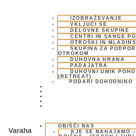
IZOBRAŽEVANJE
VKLJUČI SE
DELOVNE SKUPINE
CENTRI IN SANGE PO
OTROŠKI IN MLADIN
SKUPINA ZA PODPOR
OTROKOM
DUHOVNA HRANA
PADAJATRA
DUHOVNI UMIK POH
(RETREAT)
PODARI DOHODNINO
DONIRAJ
KOLEDAR
VAŠA VPRAŠANJA
PIŠI NAM
BLOG
OBIŠČI NAS
Varaha
KJE SE NAHAJAMO 