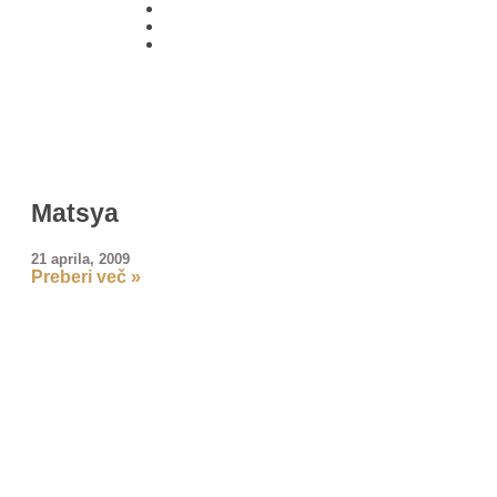
01 431
21 24
Matsya
21 aprila, 2009
Preberi več »