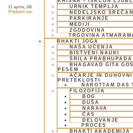
KRIŠNA – ISKCON LJUB
URNIK TEMPLJA
21 aprila, 2009
Preberi več »
NEDELJSKO SREČA
PARKIRANJE
MEDIJI
ZGODOVINA
TRGOVINA ATMARAM
BHAKTI JOGA
NAŠA UČENJA
BISTVENI NAUKI
ŠRILA PRABHUPADA
BHAGAVAD GITA GO
PESEM
AČARJE IN DUHOVNI 
PRETEKLOSTI
NAROTTAM DAS
FILOZOFIJA
BOG
DUŠA
NARAVA
ČAS
DELOVANJE
PROCES
BHAKTI AKADEMIJA