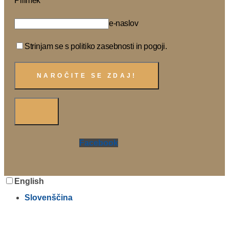
Priimek
e-naslov
Strinjam se s politiko zasebnosti in pogoji.
Facebook
English
Slovenščina