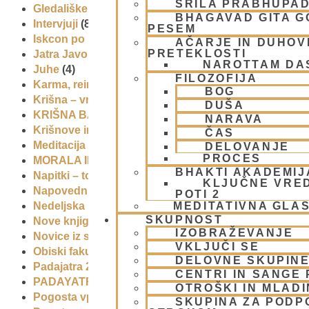
ŠRILA PRABHUPA
Gledališke igre
(1)
BHAGAVAD GITA 
Intervjuji
(8)
PESEM
Iskcon po svetu
(2)
AČARJE IN DUHOVN
PRETEKLOSTI
Jatra Javornik 2008
(1)
NAROTTAM DA
Juhe
(4)
FILOZOFIJA
Karma, reinkarnacija in bhakti
(8)
BOG
Krišna – vrhovna božanska oseba
(7)
DUŠA
KRIŠNA BAZAR
(1)
NARAVA
Krišnove inkarnacije
(11)
ČAS
Meditacija
(9)
DELOVANJE
PROCES
MORALA IN ETIKA
(5)
BHAKTI AKADEMIJ
Napitki – topli
(1)
KLJUČNE VRE
Napovednik
(10)
POTI 2
MEDITATIVNA GLA
Nedeljska predavanja in festivali
(1)
SKUPNOST
Nove knjige
(6)
IZOBRAŽEVANJE
Novice iz skupnosti
(1)
VKLJUČI SE
Obiski fakultete – šole
(6)
DELOVNE SKUPIN
Padajatra 2008
(12)
CENTRI IN SANGE 
PADAYATRA
(3)
OTROŠKI IN MLAD
Pogosta vprašanja
(2)
SKUPINA ZA PODP