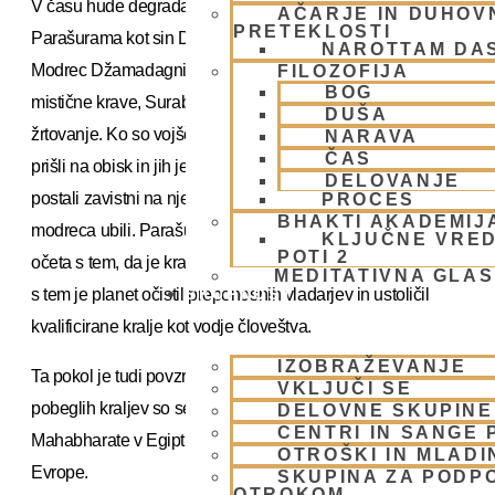
V času hude degradacije kraljevega stana se je pojavil
AČARJE IN DUHOVN
PRETEKLOSTI
Parašurama kot sin Džamadagnija, velikega modreca.
NAROTTAM DA
Modrec Džamadagni je izvajal velika žrtvovanja s pomočjo
FILOZOFIJA
BOG
mistične krave, Surabhi, ki mu je pridobila vse sestavine za
DUŠA
žrtovanje. Ko so vojščaki na čelu z Kartavirya Ardžuno,
NARAVA
ČAS
prišli na obisk in jih je pogostil z pomočjo Surabhi krave, so
DELOVANJE
postali zavistni na njegovo obilje in kravo ugrabili ter
PROCES
BHAKTI AKADEMIJ
modreca ubili. Parašurama je tako maščeval smrt svojega
KLJUČNE VRED
POTI 2
očeta s tem, da je kraljevski stan enaindvajsetkrat učinil in
MEDITATIVNA GLA
s tem je planet očistil preponosnih vladarjev in ustoličil
SKUPNOST
kvalificirane kralje kot vodje človeštva.
IZOBRAŽEVANJE
Ta pokol je tudi povzročil selitev narodov in nekateri od teh
VKLJUČI SE
pobeglih kraljev so se tudi naselili po zapiskih
DELOVNE SKUPINE
CENTRI IN SANGE 
Mahabharate v Egiptu in drugod po zahodnem delu
OTROŠKI IN MLADI
Evrope.
SKUPINA ZA PODP
OTROKOM