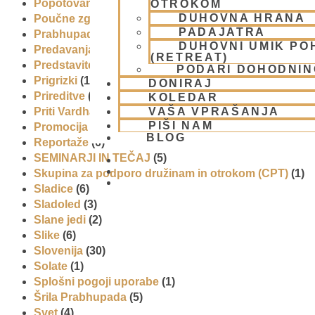
Popotovanja
(1)
OTROKOM
DUHOVNA HRANA
Poučne zgodbe in nauki
(8)
PADAJATRA
Prabhupadovi učenci in ostali
(3)
DUHOVNI UMIK PO
Predavanja
(2)
(RETREAT)
Predstavitev
(9)
PODARI DOHODNIN
Prigrizki
(1)
DONIRAJ
Prireditve
(7)
KOLEDAR
VAŠA VPRAŠANJA
Priti Vardhana das
(1)
PIŠI NAM
Promocija in izobrazevanje
(3)
BLOG
Reportaže
(6)
SEMINARJI IN TEČAJ
(5)
Skupina za podporo družinam in otrokom (CPT)
(1)
01 431 21 24
Sladice
(6)
Sladoled
(3)
Slane jedi
(2)
Slike
(6)
Slovenija
(30)
Solate
(1)
Splošni pogoji uporabe
(1)
Šrila Prabhupada
(5)
Svet
(4)