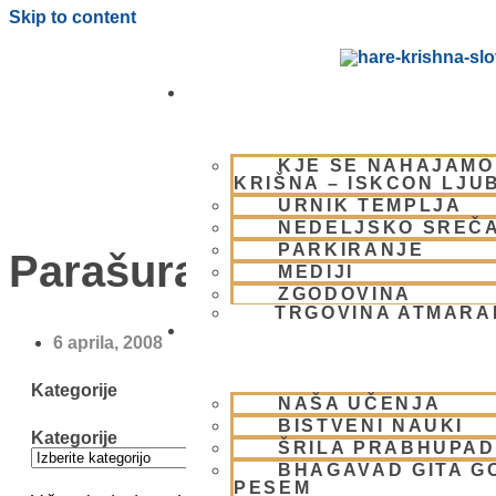
Skip to content
OBIŠČI NAS
KJE SE NAHAJAMO
KRIŠNA – ISKCON LJU
URNIK TEMPLJA
NEDELJSKO SREČ
PARKIRANJE
Parašurama
MEDIJI
ZGODOVINA
TRGOVINA ATMAR
BHAKTI JOGA
6 aprila, 2008
Kategorije
NAŠA UČENJA
BISTVENI NAUKI
Kategorije
ŠRILA PRABHUPA
BHAGAVAD GITA G
PESEM