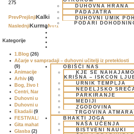
275
DUHOVNA HRANA
PADAJATRA
Kalki
Prev
Prejšnji
DUHOVNI UMIK PO
PODARI DOHODNIN
Kurma
Naslednji
Next
DONIRAJ
KOLEDAR
VAŠA VPRAŠANJA
Kategorije
PIŠI NAM
BLOG
1.Blog
(26)
Ačarje v sampradaji – duhovni učitelji iz preteklosti
(9)
OBIŠČI NAS
Animacije
(1)
KJE SE NAHAJAMO
KRIŠNA – ISKCON LJ
Arhiv
(4)
URNIK TEMPLJA
Bog, živo bitje in narava
(17)
NEDELJSKO SREČ
Centri, Nama hatte in sange po Sloveniji
(1)
PARKIRANJE
Duhovni učitelj – Šrila Prabhupada
(9)
MEDIJI
Duhovni umik
(1)
ZGODOVINA
Ekadaši
(9)
TRGOVINA ATMAR
BHAKTI JOGA
FESTIVALI
(10)
NAŠA UČENJA
Gita mahatmja
(3)
BISTVENI NAUKI
Glasba
(2)