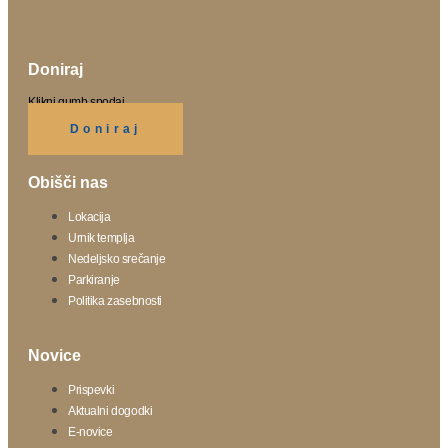
Doniraj
Klikni gumb spodaj.
Doniraj
Obišči nas
Lokacija
Urnik templja
Nedeljsko srečanje
Parkiranje
Politika zasebnosti
Novice
Prispevki
Aktualni dogodki
E-novice