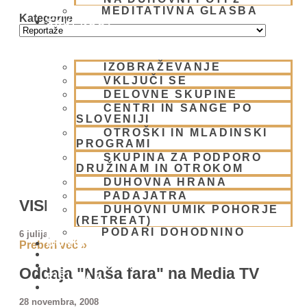
MEDITATIVNA GLASBA
Kategorije
SKUPNOST
IZOBRAŽEVANJE
VKLJUČI SE
DELOVNE SKUPINE
CENTRI IN SANGE PO
SLOVENIJI
OTROŠKI IN MLADINSKI
PROGRAMI
SKUPINA ZA PODPORO
DRUŽINAM IN OTROKOM
DUHOVNA HRANA
PADAJATRA
VISITING THE COWS
DUHOVNI UMIK POHORJE
(RETREAT)
PODARI DOHODNINO
6 julija, 2026
DONIRAJ
Preberi več »
KOLEDAR
VAŠA VPRAŠANJA
Oddaja "Naša fara" na Media TV
PIŠI NAM
BLOG
28 novembra, 2008