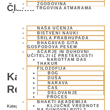
ZGODOVINA
Članki
TRGOVINA ATMARAMA
BHAKTI JOGA
NAŠA UČENJA
BISTVENI NAUKI
ŠRILA PRABHUPADA
BHAGAVAD GITA
GOSPODOVA PESEM
AČARJE IN DUHOVNI
UČITELJI IZ PRETEKLOSTI
NAROTTAM DAS
THAKUR
FILOZOFIJA
Kategorija:
BOG
DUŠA
NARAVA
Reportaže
ČAS
DELOVANJE
PROCES
BHAKTI AKADEMIJA
KLJUČNE VREDNOTE
Kategorije
NA DUHOVNI POTI 2