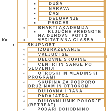
Konferenca o verskih svoboščinah
DUŠA
NARAVA
, TV Maribor
ČAS
DELOVANJE
28 aprila, 2008
PROCES
Preberi več »
BHAKTI AKADEMIJA
KLJUČNE VREDNOTE
NA DUHOVNI POTI 2
MEDITATIVNA GLASBA
Kategorije
SKUPNOST
IZOBRAŽEVANJE
1.Blog
(26)
VKLJUČI SE
Ačarje v sampradaji – duhovni učitelji iz preteklosti
DELOVNE SKUPINE
(9)
CENTRI IN SANGE PO
Animacije
(1)
SLOVENIJI
Arhiv
(4)
OTROŠKI IN MLADINSKI
PROGRAMI
Bog, živo bitje in narava
(17)
SKUPINA ZA PODPORO
Centri, Nama hatte in sange po Sloveniji
(1)
DRUŽINAM IN OTROKOM
Duhovni učitelj – Šrila Prabhupada
(9)
DUHOVNA HRANA
Duhovni umik
(1)
PADAJATRA
Ekadaši
(9)
DUHOVNI UMIK POHORJE
FESTIVALI
(10)
(RETREAT)
PODARI DOHODNINO
Gita mahatmja
(3)