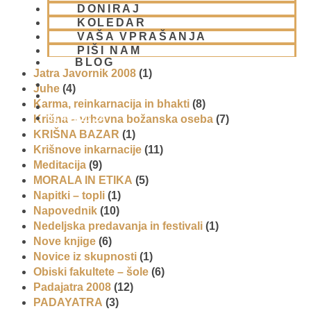
DONIRAJ
Glasba
(2)
KOLEDAR
Gledališke igre
(1)
VAŠA VPRAŠANJA
Intervjuji
(8)
PIŠI NAM
Iskcon po svetu
(2)
BLOG
Jatra Javornik 2008
(1)
Juhe
(4)
Karma, reinkarnacija in bhakti
(8)
01 431 21 24
Krišna – vrhovna božanska oseba
(7)
KRIŠNA BAZAR
(1)
Krišnove inkarnacije
(11)
Meditacija
(9)
MORALA IN ETIKA
(5)
Napitki – topli
(1)
Napovednik
(10)
Nedeljska predavanja in festivali
(1)
Nove knjige
(6)
Novice iz skupnosti
(1)
Obiski fakultete – šole
(6)
Padajatra 2008
(12)
PADAYATRA
(3)