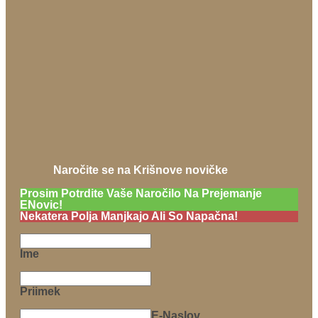
Naročite se na Krišnove novičke
Prosim Potrdite Vaše Naročilo Na Prejemanje
ENovic!
Nekatera Polja Manjkajo Ali So Napačna!
Ime
Priimek
E-Naslov