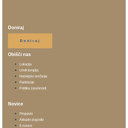
Doniraj
Klikni gumb spodaj.
Doniraj
Obišči nas
Lokacija
Urnik templja
Nedeljsko srečanje
Parkiranje
Politika zasebnosti
Novice
Prispevki
Aktualni dogodki
E-novice