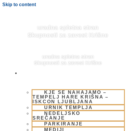
Skip to content
uradna spletna stran
Skupnosti za zavest Krišne
uradna spletna stran
Skupnosti za zavest Krišne
OBIŠČI NAS
KJE SE NAHAJAMO –
BLOG
TEMPELJ HARE KRIŠNA –
ISKCON LJUBLJANA
URNIK TEMPLJA
NEDELJSKO
SREČANJE
PARKIRANJE
MEDIJI