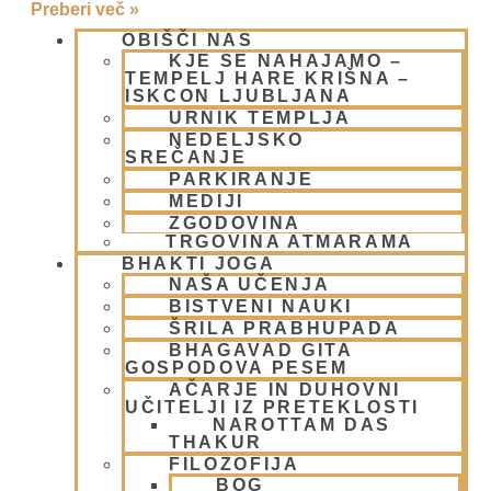
Preberi več »
OBIŠČI NAS
Hare Krišna nedeljsko srečanje na
KJE SE NAHAJAMO –
TEMPELJ HARE KRIŠNA –
Čarli TV
ISKCON LJUBLJANA
URNIK TEMPLJA
26 oktobra, 2008
NEDELJSKO
Preberi več »
SREČANJE
PARKIRANJE
Eko karavana 2008 – Video
MEDIJI
reportaža
ZGODOVINA
TRGOVINA ATMARAMA
BHAKTI JOGA
14 septembra, 2008
NAŠA UČENJA
Preberi več »
BISTVENI NAUKI
ŠRILA PRABHUPADA
TV Slovenija na obisku pri
BHAGAVAD GITA
Jyotirmayi dasi in Gauracandranani
GOSPODOVA PESEM
AČARJE IN DUHOVNI
dd
UČITELJI IZ PRETEKLOSTI
NAROTTAM DAS
THAKUR
28 aprila, 2008
Preberi več »
FILOZOFIJA
BOG