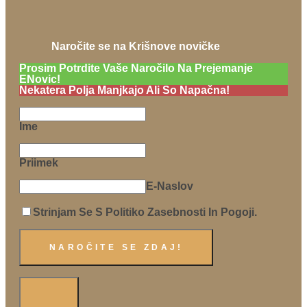
Naročite se na Krišnove novičke
Prosim Potrdite Vaše Naročilo Na Prejemanje
ENovic!
Nekatera Polja Manjkajo Ali So Napačna!
Ime
Priimek
E-Naslov
Strinjam Se S Politiko Zasebnosti In Pogoji.