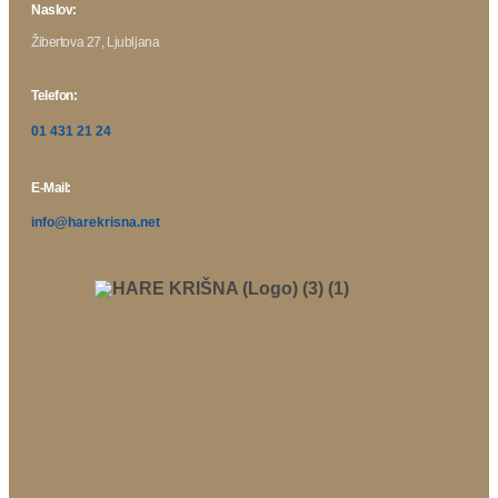
Naslov:
Žibertova 27, Ljubljana
Telefon:
01 431 21 24
E-Mail:
info@harekrisna.net