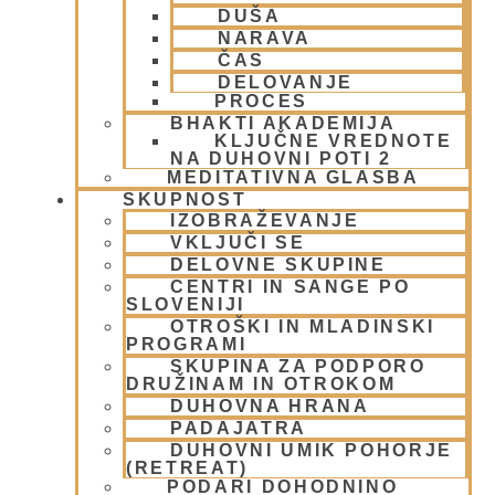
DUŠA
NARAVA
ČAS
DELOVANJE
PROCES
BHAKTI AKADEMIJA
KLJUČNE VREDNOTE
NA DUHOVNI POTI 2
Izreki Čanakje Pandite; Princi,
MEDITATIVNA GLASBA
modreci in pregovori
SKUPNOST
IZOBRAŽEVANJE
VKLJUČI SE
30 novembra, 2009
DELOVNE SKUPINE
Preberi več »
CENTRI IN SANGE PO
SLOVENIJI
OTROŠKI IN MLADINSKI
PROGRAMI
SKUPINA ZA PODPORO
DRUŽINAM IN OTROKOM
DUHOVNA HRANA
PADAJATRA
DUHOVNI UMIK POHORJE
(RETREAT)
PODARI DOHODNINO