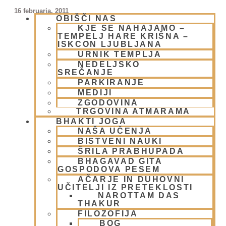
16 februarja, 2011
OBIŠČI NAS
Preberi več »
KJE SE NAHAJAMO –
TEMPELJ HARE KRIŠNA –
ISKCON LJUBLJANA
URNIK TEMPLJA
NEDELJSKO
SREČANJE
PARKIRANJE
MEDIJI
ZGODOVINA
TRGOVINA ATMARAMA
BHAKTI JOGA
NAŠA UČENJA
BISTVENI NAUKI
Izgubljeni zaklad
ŠRILA PRABHUPADA
BHAGAVAD GITA
30 novembra, 2009
GOSPODOVA PESEM
Preberi več »
AČARJE IN DUHOVNI
UČITELJI IZ PRETEKLOSTI
NAROTTAM DAS
THAKUR
FILOZOFIJA
BOG