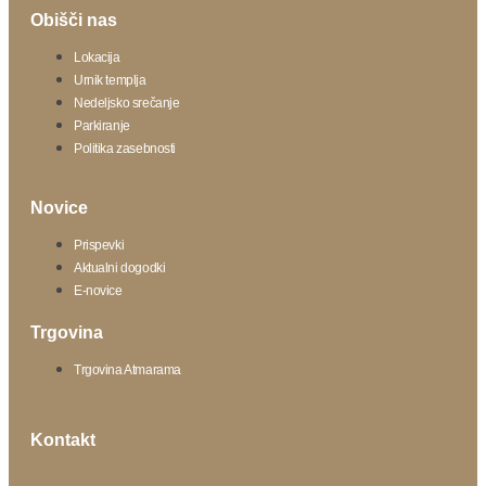
Obišči nas
Lokacija
Urnik templja
Nedeljsko srečanje
Parkiranje
Politika zasebnosti
Novice
Prispevki
Aktualni dogodki
E-novice
Trgovina
Trgovina Atmarama
Kontakt