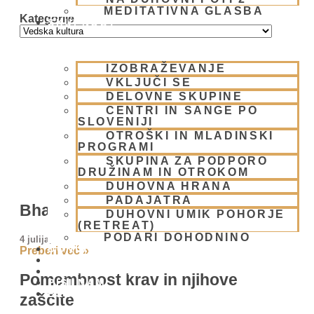
MEDITATIVNA GLASBA
Kategorije
SKUPNOST
IZOBRAŽEVANJE
VKLJUČI SE
DELOVNE SKUPINE
CENTRI IN SANGE PO
SLOVENIJI
OTROŠKI IN MLADINSKI
PROGRAMI
SKUPINA ZA PODPORO
DRUŽINAM IN OTROKOM
DUHOVNA HRANA
PADAJATRA
Bhakti – skrivnost večne ljubezni
DUHOVNI UMIK POHORJE
(RETREAT)
PODARI DOHODNINO
4 julija, 2014
DONIRAJ
Preberi več »
KOLEDAR
VAŠA VPRAŠANJA
Pomembnost krav in njihove
PIŠI NAM
BLOG
zaščite