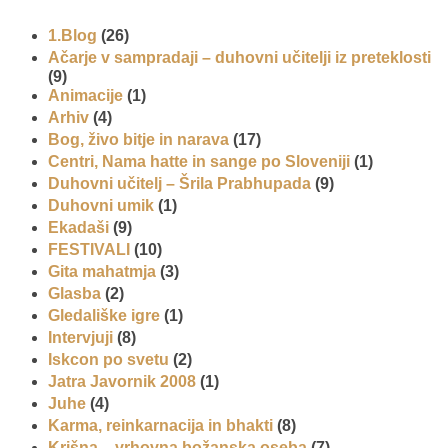
1.Blog
(26)
Ačarje v sampradaji – duhovni učitelji iz preteklosti
(9)
Animacije
(1)
Arhiv
(4)
Bog, živo bitje in narava
(17)
Centri, Nama hatte in sange po Sloveniji
(1)
Duhovni učitelj – Šrila Prabhupada
(9)
Duhovni umik
(1)
Ekadaši
(9)
FESTIVALI
(10)
Gita mahatmja
(3)
Glasba
(2)
Gledališke igre
(1)
Intervjuji
(8)
Iskcon po svetu
(2)
Jatra Javornik 2008
(1)
Juhe
(4)
Karma, reinkarnacija in bhakti
(8)
Krišna – vrhovna božanska oseba
(7)