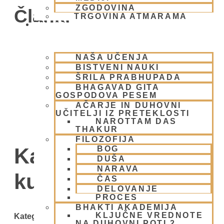
ZGODOVINA
Članki
TRGOVINA ATMARAMA
BHAKTI JOGA
NAŠA UČENJA
BISTVENI NAUKI
ŠRILA PRABHUPADA
BHAGAVAD GITA
GOSPODOVA PESEM
AČARJE IN DUHOVNI
UČITELJI IZ PRETEKLOSTI
NAROTTAM DAS
THAKUR
FILOZOFIJA
Kategorija: Vedska
BOG
DUŠA
NARAVA
kultura
ČAS
DELOVANJE
PROCES
BHAKTI AKADEMIJA
KLJUČNE VREDNOTE
Kategorije
NA DUHOVNI POTI 2