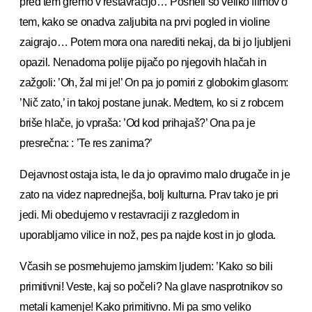
pred tem gremo v restavracijo… Posneli so veliko filmov o
tem, kako se onadva zaljubita na prvi pogled in violine
zaigrajo… Potem mora ona narediti nekaj, da bi jo ljubljeni
opazil. Nenadoma polije pijačo po njegovih hlačah in
zažgoli: ’Oh, žal mi je!’ On pa jo pomiri z globokim glasom:
’Nič zato,’ in takoj postane junak. Medtem, ko si z robcem
briše hlače, jo vpraša: ’Od kod prihajaš?’ Ona pa je
presrečna: : ’Te res zanima?’
Dejavnost ostaja ista, le da jo opravimo malo drugače in je
zato na videz naprednejša, bolj kulturna. Prav tako je pri
jedi. Mi obedujemo v restavraciji z razgledom in
uporabljamo vilice in nož, pes pa najde kost in jo gloda.
Včasih se posmehujemo jamskim ljudem: ’Kako so bili
primitivni! Veste, kaj so počeli? Na glave nasprotnikov so
metali kamenje! Kako primitivno. Mi pa smo veliko