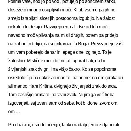
kosma vate, hodijo po vodi, potujejo po sončnem žarku,
dosežejo mnogo osupljivih moči. Kljub vsemu pa jih ne
smejo izrabljati, sicer jih postopoma izgubijo. Na žalost
nekateri to delajo. Razvijejo eno ali dve od teh moči,
navadno moč vplivanja na misli drugih, potem pa pridejo
na zahod in trdijo, da so inkarnacija Boga. Prevzamejo vaš
um, vam poberejo denar in lepega dne izginejo. To je
žalostno. Mistične moči bi morali uporabljati, da bi
življenjski zrak dvignili na višjo čakro. Ko se popolnoma
osredotočijo na čakre ali mantro, na primer na om (omkaro)
ali mantro Hare Krišna, dvignejo življenjski zrak do srca.
Tam zaslišijo omkaro, naravni zvok. Ni jim ga več treba
izgovarjati, saj zveni sam od sebe, kot bi donel zvon: om,
om,…
Po dharani, osredotočenju, lahko nadaljujemo z djano ali