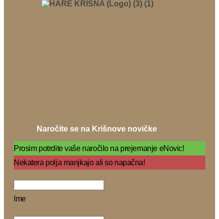
Naročite se na Krišnove novičke
Prosim potrdite vaše naročilo na prejemanje eNovic!
Nekatera polja manjkajo ali so napačna!
Ime