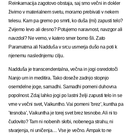
Reinkarnacija zagotovo obstaja, saj smo večni in dokler
živimo v materialnem svetu, moramo prebivati v nekem
telesu. Kam pa gremo po smrti, ko duša (mi) zapusti telo?
Zvijemo levo ali desno? Potujemo naravnost, navzgor ali
navzdol? Ne vemo, v katero smer bomo šli. Zato
Paramatma ali Nadduša v srcu usmerja dušo na poti k
njenemu naslednjemu cilju.
Nadduša je transcendentalna, večna in jogi osredotoči
Nanjo um in meditira. Tako doseže zadnjo stopnjo
osemdelne joge, samadhi. Samadhi pomeni duhovna
popolnost. Zdaj lahko jogi po lastni želji zapusti telo in se
vrne v večni svet, Vaikuntho. Vai pomeni ’brez’, kuntha pa
’tesnoba’, Vaikuntha je torej svet brez tesnobe. Ali ni to
čudovito? Tam ni nobenih skrbi, nobenega strahu, ni
stvarjenja, ni uničenja… Vse je večno. Ampak to ne