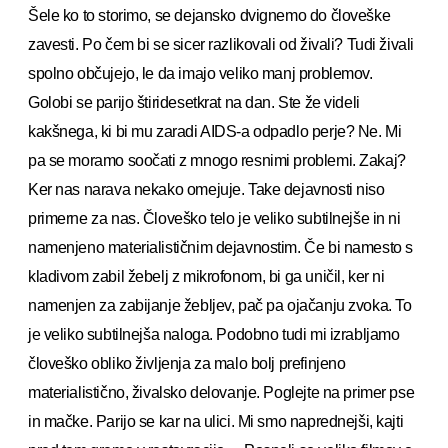
Šele ko to storimo, se dejansko dvignemo do človeške
zavesti. Po čem bi se sicer razlikovali od živali? Tudi živali
spolno občujejo, le da imajo veliko manj problemov.
Golobi se parijo štiridesetkrat na dan. Ste že videli
kakšnega, ki bi mu zaradi AIDS-a odpadlo perje? Ne. Mi
pa se moramo soočati z mnogo resnimi problemi. Zakaj?
Ker nas narava nekako omejuje. Take dejavnosti niso
primerne za nas. Človeško telo je veliko subtilnejše in ni
namenjeno materialističnim dejavnostim. Če bi namesto s
kladivom zabil žebelj z mikrofonom, bi ga uničil, ker ni
namenjen za zabijanje žebljev, pač pa ojačanju zvoka. To
je veliko subtilnejša naloga. Podobno tudi mi izrabljamo
človeško obliko življenja za malo bolj prefinjeno
materialistično, živalsko delovanje. Poglejte na primer pse
in mačke. Parijo se kar na ulici. Mi smo naprednejši, kajti