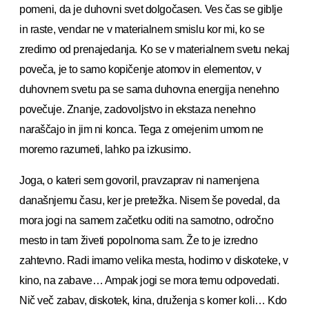
pomeni, da je duhovni svet dolgočasen. Ves čas se giblje
in raste, vendar ne v materialnem smislu kor mi, ko se
zredimo od prenajedanja. Ko se v materialnem svetu nekaj
poveča, je to samo kopičenje atomov in elementov, v
duhovnem svetu pa se sama duhovna energija nenehno
povečuje. Znanje, zadovoljstvo in ekstaza nenehno
naraščajo in jim ni konca. Tega z omejenim umom ne
moremo razumeti, lahko pa izkusimo.
Joga, o kateri sem govoril, pravzaprav ni namenjena
današnjemu času, ker je pretežka. Nisem še povedal, da
mora jogi na samem začetku oditi na samotno, odročno
mesto in tam živeti popolnoma sam. Že to je izredno
zahtevno. Radi imamo velika mesta, hodimo v diskoteke, v
kino, na zabave… Ampak jogi se mora temu odpovedati.
Nič več zabav, diskotek, kina, druženja s komer koli… Kdo