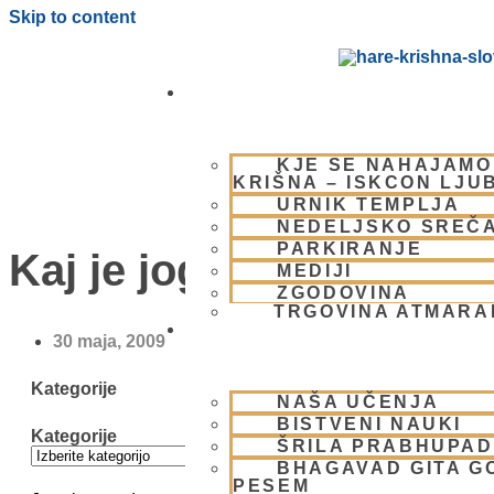
Skip to content
OBIŠČI NAS
KJE SE NAHAJAMO
KRIŠNA – ISKCON LJU
URNIK TEMPLJA
NEDELJSKO SREČ
PARKIRANJE
Kaj je joga?
MEDIJI
ZGODOVINA
TRGOVINA ATMAR
BHAKTI JOGA
30 maja, 2009
Kategorije
NAŠA UČENJA
BISTVENI NAUKI
Kategorije
ŠRILA PRABHUPA
BHAGAVAD GITA G
PESEM