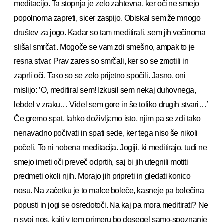
meditacijo. Ta stopnja je zelo zahtevna, ker oči ne smejo
popolnoma zapreti, sicer zaspijo. Obiskal sem že mnogo
društev za jogo. Kadar so tam meditirali, sem jih večinoma
slišal smrčati. Mogoče se vam zdi smešno, ampak to je
resna stvar. Prav zares so smrčali, ker so se zmotili in
zaprli oči. Tako so se zelo prijetno spočili. Jasno, oni
mislijo: ’O, meditiral sem! Izkusil sem nekaj duhovnega,
lebdel v zraku… Videl sem gore in še toliko drugih stvari…’
Če gremo spat, lahko doživljamo isto, njim pa se zdi tako
nenavadno počivati in spati sede, ker tega niso še nikoli
počeli. To ni nobena meditacija. Jogiji, ki meditirajo, tudi ne
smejo imeti oči preveč odprtih, saj bi jih utegnili motiti
predmeti okoli njih. Morajo jih pripreti in gledati konico
nosu. Na začetku je to malce boleče, kasneje pa bolečina
popusti in jogi se osredotoči. Na kaj pa mora meditirati? Ne
n svoj nos, kajti v tem primeru bo dosegel samo-spoznanje