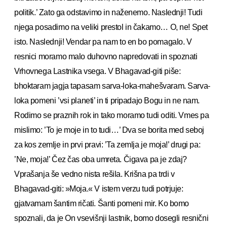
politik.’ Zato ga odstavimo in naženemo. Naslednji! Tudi
njega posadimo na veliki prestol in čakamo… O, ne! Spet
isto. Naslednji! Vendar pa nam to en bo pomagalo. V
resnici moramo malo duhovno napredovati in spoznati
Vrhovnega Lastnika vsega. V Bhagavad-giti piše:
bhoktaram jagja tapasam sarva-loka-mahešvaram. Sarva-
loka pomeni ’vsi planeti’ in ti pripadajo Bogu in ne nam.
Rodimo se praznih rok in tako moramo tudi oditi. Vmes pa
mislimo: ’To je moje in to tudi…’ Dva se borita med seboj
za kos zemlje in prvi pravi: ’Ta zemlja je moja!’ drugi pa:
’Ne, moja!’ Čez čas oba umreta. Čigava pa je zdaj?
Vprašanja še vedno nista rešila. Krišna pa trdi v
Bhagavad-giti: »Moja.« V istem verzu tudi potrjuje:
gjatvamam šantim ričati. Šanti pomeni mir. Ko bomo
spoznali, da je On vsevišnji lastnik, bomo dosegli resnični