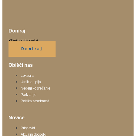
Doniraj
Klikni gumb spodaj.
Doniraj
Obišči nas
Lokacija
Urnik templja
Nedeljsko srečanje
Parkiranje
Politika zasebnosti
Novice
Prispevki
Aktualni dogodki