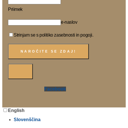
Priimek
e-naslov
Strinjam se s politiko zasebnosti in pogoji.
Facebook
English
Slovenščina