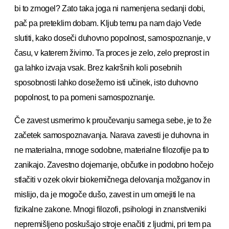
bi to zmogel? Zato taka joga ni namenjena sedanji dobi,
pač pa preteklim dobam. Kljub temu pa nam dajo Vede
slutiti, kako doseči duhovno popolnost, samospoznanje, v
času, v katerem živimo. Ta proces je zelo, zelo preprost in
ga lahko izvaja vsak. Brez kakršnih koli posebnih
sposobnosti lahko dosežemo isti učinek, isto duhovno
popolnost, to pa pomeni samospoznanje.
Če zavest usmerimo k proučevanju samega sebe, je to že
začetek samospoznavanja. Narava zavesti je duhovna in
ne materialna, mnoge sodobne, materialne filozofije pa to
zanikajo. Zavestno dojemanje, občutke in podobno hočejo
stlačiti v ozek okvir biokemičnega delovanja možganov in
mislijo, da je mogoče dušo, zavest in um omejiti le na
fizikalne zakone. Mnogi filozofi, psihologi in znanstveniki
nepremišljeno poskušajo stroje enačiti z ljudmi, pri tem pa