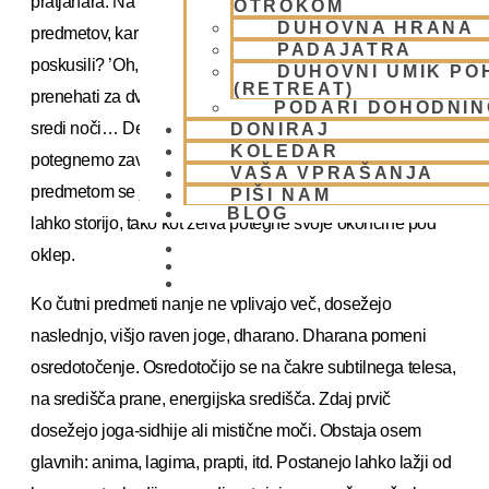
pratjahara. Na tej stopnji odtegnejo čute od čutnih
OTROKOM
DUHOVNA HRANA
predmetov, kar je izredno težko. Kolikokrat smo sami
PADAJATRA
poskusili? ’Oh, nočem več kaditi.’ Mogoče se nam posreči
DUHOVNI UMIK PO
(RETREAT)
prenehati za dva tedna, potem pa spet stečemo na ulico,
PODARI DOHODNIN
sredi noči… Dežuje, toda nam ni mar za to… Iz žepa
DONIRAJ
KOLEDAR
potegnemo zavojček in si cigarete tlačimo v usta… Čutnim
VAŠA VPRAŠANJA
predmetom se je zelo težko odpovedati. Ampak jogiji to
PIŠI NAM
BLOG
lahko storijo, tako kot želva potegne svoje okončine pod
oklep.
01 431 21 24
Ko čutni predmeti nanje ne vplivajo več, dosežejo
naslednjo, višjo raven joge, dharano. Dharana pomeni
osredotočenje. Osredotočijo se na čakre subtilnega telesa,
na središča prane, energijska središča. Zdaj prvič
dosežejo joga-sidhije ali mistične moči. Obstaja osem
glavnih: anima, lagima, prapti, itd. Postanejo lahko lažji od