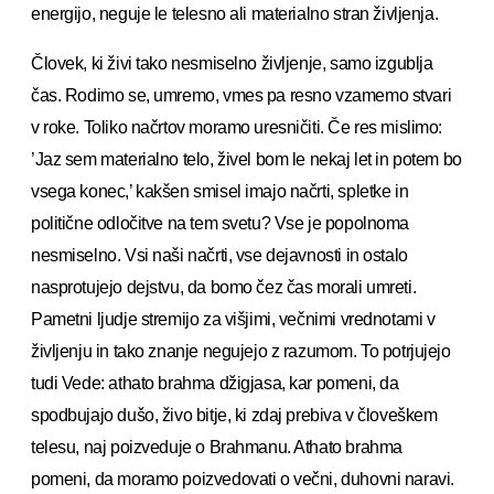
energijo, neguje le telesno ali materialno stran življenja.
Človek, ki živi tako nesmiselno življenje, samo izgublja
čas. Rodimo se, umremo, vmes pa resno vzamemo stvari
v roke. Toliko načrtov moramo uresničiti. Če res mislimo:
’Jaz sem materialno telo, živel bom le nekaj let in potem bo
vsega konec,’ kakšen smisel imajo načrti, spletke in
politične odločitve na tem svetu? Vse je popolnoma
nesmiselno. Vsi naši načrti, vse dejavnosti in ostalo
nasprotujejo dejstvu, da bomo čez čas morali umreti.
Pametni ljudje stremijo za višjimi, večnimi vrednotami v
življenju in tako znanje negujejo z razumom. To potrjujejo
tudi Vede: athato brahma džigjasa, kar pomeni, da
spodbujajo dušo, živo bitje, ki zdaj prebiva v človeškem
telesu, naj poizveduje o Brahmanu. Athato brahma
pomeni, da moramo poizvedovati o večni, duhovni naravi.