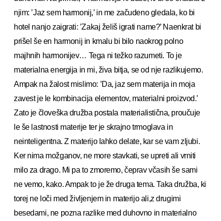
njim: ’Jaz sem harmonij,’ in me začudeno gledala, ko bi
hotel nanjo zaigrati: ’Zakaj želiš igrati name?’ Naenkrat bi
prišel še en harmonij in kmalu bi bilo naokrog polno
majhnih harmonijev… Tega ni težko razumeti. To je
materialna energija in mi, živa bitja, se od nje razlikujemo.
Ampak na žalost mislimo: ’Da, jaz sem materija in moja
zavest je le kombinacija elementov, materialni proizvod.’
Zato je človeška družba postala materialistična, proučuje
le še lastnosti materije ter je skrajno trmoglava in
neinteligentna. Z materijo lahko delate, kar se vam zljubi.
Ker nima možganov, ne more stavkati, se upreti ali vrniti
milo za drago. Mi pa to zmoremo, čeprav včasih še sami
ne vemo, kako. Ampak to je že druga tema. Taka družba, ki
torej ne loči med življenjem in materijo ali,z drugimi
besedami, ne pozna razlike med duhovno in materialno