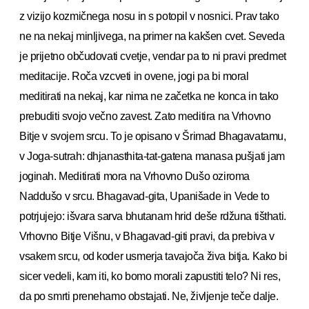
z vizijo kozmičnega nosu in s potopil v nosnici. Prav tako
ne na nekaj minljivega, na primer na kakšen cvet. Seveda
je prijetno občudovati cvetje, vendar pa to ni pravi predmet
meditacije. Roča vzcveti in ovene, jogi pa bi moral
meditirati na nekaj, kar nima ne začetka ne konca in tako
prebuditi svojo večno zavest. Zato meditira na Vrhovno
Bitje v svojem srcu. To je opisano v Šrimad Bhagavatamu,
v Joga-sutrah: dhjanasthita-tat-gatena manasa pušjati jam
joginah. Meditirati mora na Vrhovno Dušo oziroma
Naddušo v srcu. Bhagavad-gita, Upanišade in Vede to
potrjujejo: išvara sarva bhutanam hrid deše rdžuna tišthati.
Vrhovno Bitje Višnu, v Bhagavad-giti pravi, da prebiva v
vsakem srcu, od koder usmerja tavajoča živa bitja. Kako bi
sicer vedeli, kam iti, ko bomo morali zapustiti telo? Ni res,
da po smrti prenehamo obstajati. Ne, življenje teče dalje.