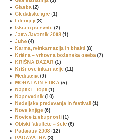
Gita mahatmja
(3)
Glasba
(2)
Gledališke igre
(1)
Intervjuji
(8)
Iskcon po svetu
(2)
Jatra Javornik 2008
(1)
Juhe
(4)
Karma, reinkarnacija in bhakti
(8)
Krišna – vrhovna božanska oseba
(7)
KRIŠNA BAZAR
(1)
Krišnove inkarnacije
(11)
Meditacija
(9)
MORALA IN ETIKA
(5)
Napitki – topli
(1)
Napovednik
(10)
Nedeljska predavanja in festivali
(1)
Nove knjige
(6)
Novice iz skupnosti
(1)
Obiski fakultete – šole
(6)
Padajatra 2008
(12)
PADAYATRA
(3)