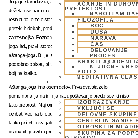
Joga je starodavna, avtorizirana tradicija. V zahodnih
AČARJE IN DUHOVN
PRETEKLOSTI
deželah se nam morda zdi nova in celo nenavadna,v
NAROTTAM DA
resnici pa je zelo stara metoda samospoznavanja. V
FILOZOFIJA
BOG
preteklih dobah, pred mnogimi mnogimi leti je bila veliko
DUŠA
zahtevnejša. Poznamo več vrst joge: radža- krija-, hatha-
NARAVA
ČAS
joga, itd., pravi, starodavni proces joge pa se imenuje
DELOVANJE
aštanga-joga. Bil je izredno težak. Če bi ga hoteli
PROCES
BHAKTI AKADEMIJ
podrobno opisati, bi trajalo tri dni, lahko pa ga pojasnim
KLJUČNE VRED
POTI 2
bolj na kratko.
MEDITATIVNA GLA
SKUPNOST
Aštanga-joga ima osem delov. Prva dva sta zelo
pomembna: jama in nijama, upoštevanje predpisov, ki niso
IZOBRAŽEVANJE
tako preprosti. Naj omenim le enega: brahmačari ali strogi
VKLJUČI SE
celibat. Večina bi obupala že na tej točki. Da bi se sploh
DELOVNE SKUPINE
CENTRI IN SANGE 
lahko pričeli ukvarjati z jogo, se moramo držati desetih
OTROŠKI IN MLADI
osnovnih pravil in predpisov.
SKUPINA ZA PODP
OTROKOM