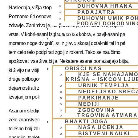
DUHOVNA HRANA
Naslednja, višja stopnja so asane, položaji sedenja.
PADAJATRA
Poznamo 84 osnovnih, štiri za meditacijo, 80 pa za telesno
DUHOVNI UMIK PO
PODARI DOHODNIN
zdravje. Zanimivo je, da ponazarjajo različne življenjske
DONIRAJ
KOLEDAR
vrste. V kobri-asani izgledamo kot kobra, v pavji-asani pa
VAŠA VPRAŠANJA
moramo noge dvigniti, se z glavo skoraj dotakniti tal in pri
PIŠI NAM
BLOG
tem celo telo podpirati zgolj z rokami. Tako se naučimo
spoštovati vsa živa bitja. Nekatere asane ponazarjajo bitja,
OBIŠČI NAS
ki živijo na višjih planetih: Šivo, Čandro, Indro in še mnoge
KJE SE NAHAJAMO
druge polbogove. Razne asane predstavljajo tudi
KRIŠNA – ISKCON LJ
URNIK TEMPLJA
dejavnosti ali zabave Vrhovnega Bitja, Višnuja. Tako že z
NEDELJSKO SREČ
izvajanjem položajev sedenja dvigujemo zavest.
PARKIRANJE
MEDIJI
ZGODOVINA
Asanam sledijo dihalne vaje, imenovane pranajama, ki so
TRGOVINA ATMAR
zelo znanstvene. Če se naučimo pravilno dihati, bomo
BHAKTI JOGA
NAŠA UČENJA
telesno bolj zdravi. Desna nosnica je povezana s sončno
BISTVENI NAUKI
energijo, toploto, leva pa z luno, mrazom. Z njima jogiji