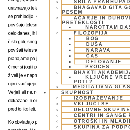
ŠRILA PRABHUPA
BHAGAVAD GITA 
uravnavajo telesno temperaturo in tako nikoli ne zbolijo ali
PESEM
se prehladijo. Ko se naučijo nadzorovati prano, lahko
AČARJE IN DUHOVN
PRETEKLOSTI
povišajo telesno temperaturo, ne da bi dobili vročino. Še
NAROTTAM DA
FILOZOFIJA
celo danes jih lahko vidite v Indiji, v Himalaji, kako sedijo
BOG
čisto goli, sneg okrog njih se pa topi. Ne zebe jih, saj znajo
DUŠA
povišati telesno temperaturo. Pravi, starodavni namen
NARAVA
ČAS
pranajame pa je nevtraliziranje ali prenehanje dihanja, s
DELOVANJE
PROCES
čimer si jogiji podaljšujejo življenje. Kako dolgo bomo
BHAKTI AKADEMIJ
živeli je v naprej določeno s številom dihov. Zato jogiji z
KLJUČNE VRE
POTI 2
njimi varčujejo, dokler se ne izpopolnijo v izvajanju joge.
MEDITATIVNA GLA
Verjeli ali ne, nekateri so stari tudi po 300, 350 let. To je
SKUPNOST
IZOBRAŽEVANJE
dokazano in oni sami vedo, da so pranajamo izvajali že
VKLJUČI SE
pred toliko leti.
DELOVNE SKUPIN
CENTRI IN SANGE 
OTROŠKI IN MLAD
Ko obvladajo pranajamo, dosežejo stopnjo, ki se imenuje
SKUPINA ZA PODP