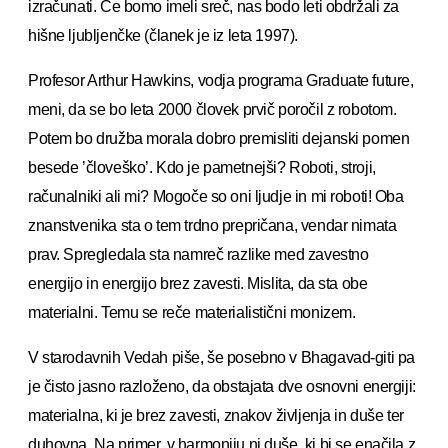
izračunati. Če bomo imeli sreč, nas bodo leti obdržali za
hišne ljubljenčke (članek je iz leta 1997).
Profesor Arthur Hawkins, vodja programa Graduate future,
meni, da se bo leta 2000 človek prvič poročil z robotom.
Potem bo družba morala dobro premisliti dejanski pomen
besede ’človeško’. Kdo je pametnejši? Roboti, stroji,
računalniki ali mi? Mogoče so oni ljudje in mi roboti! Oba
znanstvenika sta o tem trdno prepričana, vendar nimata
prav. Spregledala sta namreč razlike med zavestno
energijo in energijo brez zavesti. Mislita, da sta obe
materialni. Temu se reče materialistični monizem.
V starodavnih Vedah piše, še posebno v Bhagavad-giti pa
je čisto jasno razloženo, da obstajata dve osnovni energiji:
materialna, ki je brez zavesti, znakov življenja in duše ter
duhovna. Na primer, v harmoniju ni duše, ki bi se enačila z