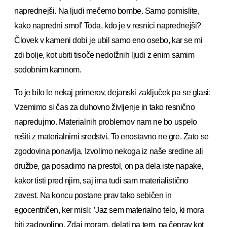
naprednejši. Na ljudi mečemo bombe. Samo pomislite,
kako napredni smo!’ Toda, kdo je v resnici naprednejši?
Človek v kameni dobi je ubil samo eno osebo, kar se mi
zdi bolje, kot ubiti tisoče nedolžnih ljudi z enim samim
sodobnim kamnom.
To je bilo le nekaj primerov, dejanski zaključek pa se glasi:
Vzemimo si čas za duhovno življenje in tako resnično
napredujmo. Materialnih problemov nam ne bo uspelo
rešiti z materialnimi sredstvi. To enostavno ne gre. Zato se
zgodovina ponavlja. Izvolimo nekoga iz naše sredine ali
družbe, ga posadimo na prestol, on pa dela iste napake,
kakor tisti pred njim, saj ima tudi sam materialistično
zavest. Na koncu postane prav tako sebičen in
egocentričen, ker misli: ’Jaz sem materialno telo, ki mora
biti zadovoljno. Zdaj moram, delati na tem, pa čeprav kot