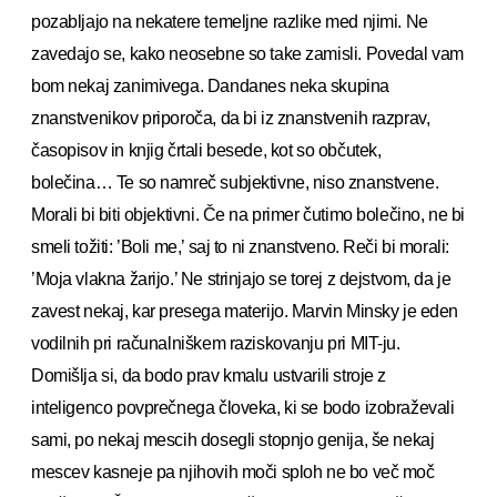
pozabljajo na nekatere temeljne razlike med njimi. Ne
zavedajo se, kako neosebne so take zamisli. Povedal vam
bom nekaj zanimivega. Dandanes neka skupina
znanstvenikov priporoča, da bi iz znanstvenih razprav,
časopisov in knjig črtali besede, kot so občutek,
bolečina… Te so namreč subjektivne, niso znanstvene.
Morali bi biti objektivni. Če na primer čutimo bolečino, ne bi
smeli tožiti: ’Boli me,’ saj to ni znanstveno. Reči bi morali:
’Moja vlakna žarijo.’ Ne strinjajo se torej z dejstvom, da je
zavest nekaj, kar presega materijo. Marvin Minsky je eden
vodilnih pri računalniškem raziskovanju pri MIT-ju.
Domišlja si, da bodo prav kmalu ustvarili stroje z
inteligenco povprečnega človeka, ki se bodo izobraževali
sami, po nekaj mescih dosegli stopnjo genija, še nekaj
mescev kasneje pa njihovih moči sploh ne bo več moč