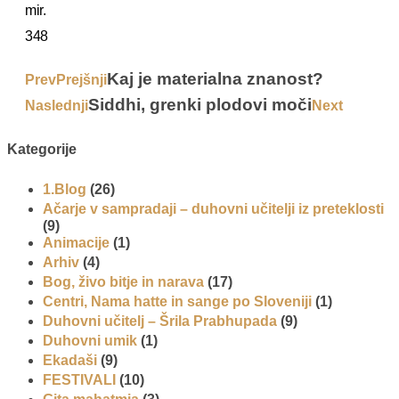
mir.
348
Kaj je materialna znanost?
Prev
Prejšnji
Siddhi, grenki plodovi moči
Naslednji
Next
Kategorije
1.Blog
(26)
Ačarje v sampradaji – duhovni učitelji iz preteklosti
(9)
Animacije
(1)
Arhiv
(4)
Bog, živo bitje in narava
(17)
Centri, Nama hatte in sange po Sloveniji
(1)
Duhovni učitelj – Šrila Prabhupada
(9)
Duhovni umik
(1)
Ekadaši
(9)
FESTIVALI
(10)