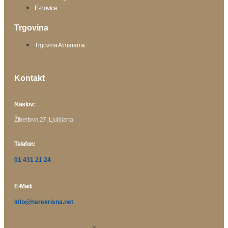
E-novice
Trgovina
Trgovina Atmarama
Kontakt
Naslov:
Žibertova 27, Ljubljana
Telefon:
01 431 21 24
E-Mail:
info@harekrisna.net