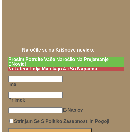
Naročite se na Krišnove novičke
Prosim Potrdite Vaše Naročilo Na Prejemanje
ENovic!
Nekatera Polja Manjkajo Ali So Napačna!
Ime
Priimek
E-Naslov
Strinjam Se S Politiko Zasebnosti In Pogoji.