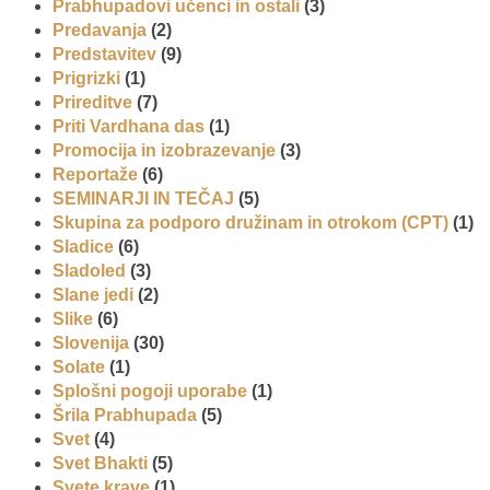
Prabhupadovi učenci in ostali
(3)
Predavanja
(2)
Predstavitev
(9)
Prigrizki
(1)
Prireditve
(7)
Priti Vardhana das
(1)
Promocija in izobrazevanje
(3)
Reportaže
(6)
SEMINARJI IN TEČAJ
(5)
Skupina za podporo družinam in otrokom (CPT)
(1)
Sladice
(6)
Sladoled
(3)
Slane jedi
(2)
Slike
(6)
Slovenija
(30)
Solate
(1)
Splošni pogoji uporabe
(1)
Šrila Prabhupada
(5)
Svet
(4)
Svet Bhakti
(5)
Svete krave
(1)