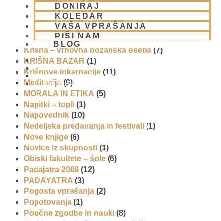
DONIRAJ
Iskcon po svetu
(2)
KOLEDAR
Jatra Javornik 2008
(1)
VAŠA VPRAŠANJA
Juhe
(4)
PIŠI NAM
Karma, reinkarnacija in bhakti
(8)
BLOG
Krišna – vrhovna božanska oseba
(7)
KRIŠNA BAZAR
(1)
Krišnove inkarnacije
(11)
Meditacija
(9)
01 431 21 24
MORALA IN ETIKA
(5)
Napitki – topli
(1)
Napovednik
(10)
Nedeljska predavanja in festivali
(1)
Nove knjige
(6)
Novice iz skupnosti
(1)
Obiski fakultete – šole
(6)
Padajatra 2008
(12)
PADAYATRA
(3)
Pogosta vprašanja
(2)
Popotovanja
(1)
Poučne zgodbe in nauki
(8)