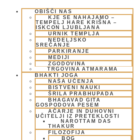
OBIŠČI NAS
KJE SE NAHAJAMO –
TEMPELJ HARE KRIŠNA –
ISKCON LJUBLJANA
URNIK TEMPLJA
Kaj je joga?
NEDELJSKO
SREČANJE
30 maja, 2009
PARKIRANJE
Preberi več »
MEDIJI
ZGODOVINA
TRGOVINA ATMARAMA
BHAKTI JOGA
NAŠA UČENJA
BISTVENI NAUKI
ŠRILA PRABHUPADA
BHAGAVAD GITA
GOSPODOVA PESEM
AČARJE IN DUHOVNI
UČITELJI IZ PRETEKLOSTI
NAROTTAM DAS
THAKUR
Siddhi, grenki plodovi moči
FILOZOFIJA
BOG