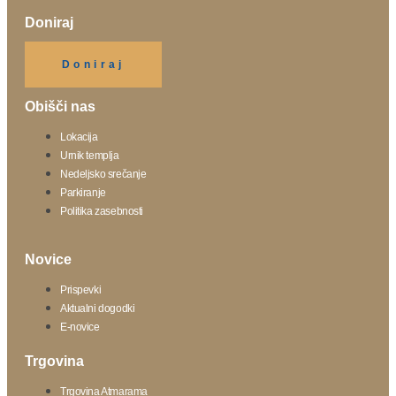
Doniraj
Klikni gumb spodaj.
Doniraj
Obišči nas
Lokacija
Urnik templja
Nedeljsko srečanje
Parkiranje
Politika zasebnosti
Novice
Prispevki
Aktualni dogodki
E-novice
Trgovina
Trgovina Atmarama