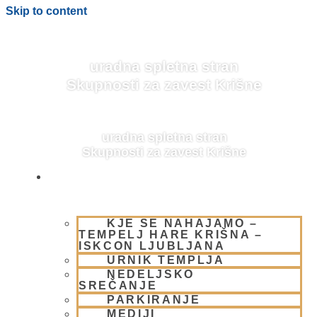
Skip to content
uradna spletna stran
Skupnosti za zavest Krišne
uradna spletna stran
Skupnosti za zavest Krišne
OBIŠČI NAS
KJE SE NAHAJAMO –
BLOG
TEMPELJ HARE KRIŠNA –
ISKCON LJUBLJANA
URNIK TEMPLJA
NEDELJSKO
SREČANJE
PARKIRANJE
MEDIJI