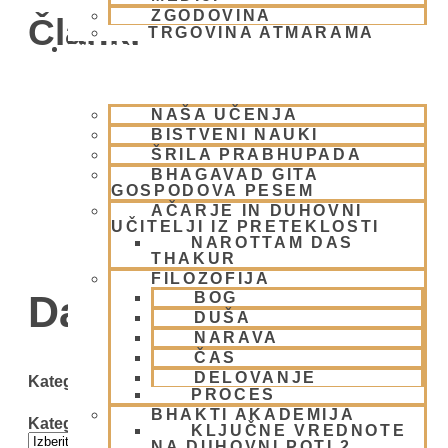
ZGODOVINA
Članki
TRGOVINA ATMARAMA
BHAKTI JOGA
NAŠA UČENJA
BISTVENI NAUKI
ŠRILA PRABHUPADA
BHAGAVAD GITA
GOSPODOVA PESEM
AČARJE IN DUHOVNI
UČITELJI IZ PRETEKLOSTI
NAROTTAM DAS
THAKUR
FILOZOFIJA
Day: 30 maja, 2009
BOG
DUŠA
NARAVA
ČAS
DELOVANJE
Kategorije
PROCES
BHAKTI AKADEMIJA
Kategorije
KLJUČNE VREDNOTE
NA DUHOVNI POTI 2