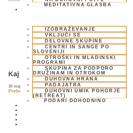
MEDITATIVNA GLASBA
SKUPNOST
IZOBRAŽEVANJE
VKLJUČI SE
DELOVNE SKUPINE
CENTRI IN SANGE PO
SLOVENIJI
OTROŠKI IN MLADINSKI
PROGRAMI
SKUPINA ZA PODPORO
Kaj je materialna znanost?
DRUŽINAM IN OTROKOM
DUHOVNA HRANA
PADAJATRA
30 maja, 2009
DUHOVNI UMIK POHORJE
Preberi več »
(RETREAT)
PODARI DOHODNINO
DONIRAJ
KOLEDAR
VAŠA VPRAŠANJA
PIŠI NAM
BLOG