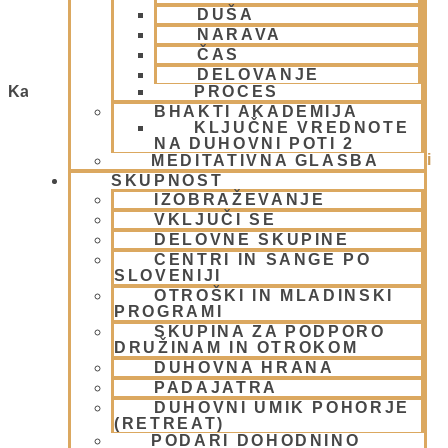
DUŠA
30 maja, 2009
Preberi več »
NARAVA
ČAS
DELOVANJE
PROCES
Kategorije
BHAKTI AKADEMIJA
KLJUČNE VREDNOTE
1.Blog
(26)
NA DUHOVNI POTI 2
Ačarje v sampradaji – duhovni učitelji iz preteklosti
MEDITATIVNA GLASBA
(9)
SKUPNOST
Animacije
(1)
IZOBRAŽEVANJE
VKLJUČI SE
Arhiv
(4)
DELOVNE SKUPINE
Bog, živo bitje in narava
(17)
CENTRI IN SANGE PO
Centri, Nama hatte in sange po Sloveniji
(1)
SLOVENIJI
Duhovni učitelj – Šrila Prabhupada
(9)
OTROŠKI IN MLADINSKI
Duhovni umik
(1)
PROGRAMI
Ekadaši
(9)
SKUPINA ZA PODPORO
DRUŽINAM IN OTROKOM
FESTIVALI
(10)
DUHOVNA HRANA
Gita mahatmja
(3)
PADAJATRA
Glasba
(2)
DUHOVNI UMIK POHORJE
Gledališke igre
(1)
(RETREAT)
Intervjuji
(8)
PODARI DOHODNINO