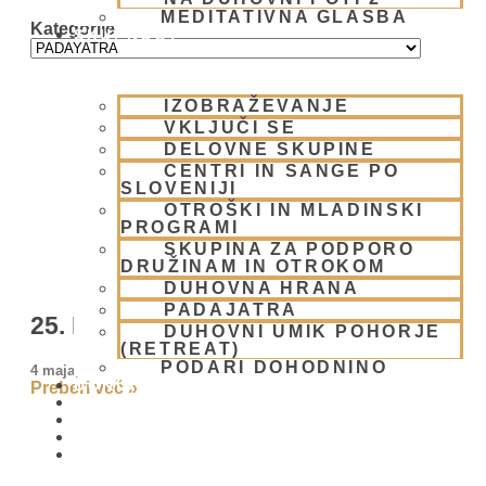
MEDITATIVNA GLASBA
Kategorije
SKUPNOST
IZOBRAŽEVANJE
VKLJUČI SE
DELOVNE SKUPINE
CENTRI IN SANGE PO
SLOVENIJI
OTROŠKI IN MLADINSKI
PROGRAMI
SKUPINA ZA PODPORO
DRUŽINAM IN OTROKOM
DUHOVNA HRANA
PADAJATRA
25. Ekokaravana – Padajatra 2026
DUHOVNI UMIK POHORJE
(RETREAT)
PODARI DOHODNINO
4 maja, 2026
DONIRAJ
Preberi več »
KOLEDAR
VAŠA VPRAŠANJA
PIŠI NAM
BLOG