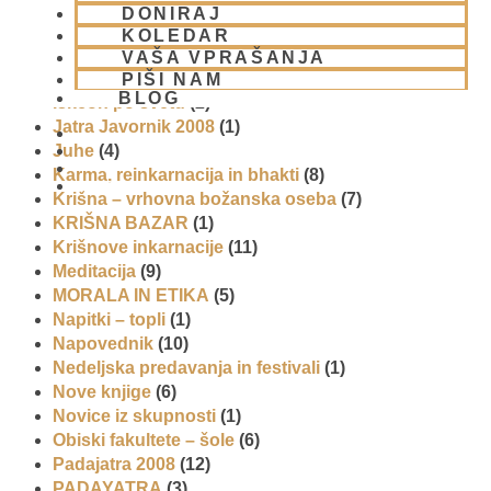
Gita mahatmja
(3)
DONIRAJ
Glasba
(2)
KOLEDAR
Gledališke igre
(1)
VAŠA VPRAŠANJA
Intervjuji
(8)
PIŠI NAM
BLOG
Iskcon po svetu
(2)
Jatra Javornik 2008
(1)
Juhe
(4)
Karma, reinkarnacija in bhakti
(8)
01 431 21 24
Krišna – vrhovna božanska oseba
(7)
KRIŠNA BAZAR
(1)
Krišnove inkarnacije
(11)
Meditacija
(9)
MORALA IN ETIKA
(5)
Napitki – topli
(1)
Napovednik
(10)
Nedeljska predavanja in festivali
(1)
Nove knjige
(6)
Novice iz skupnosti
(1)
Obiski fakultete – šole
(6)
Padajatra 2008
(12)
PADAYATRA
(3)