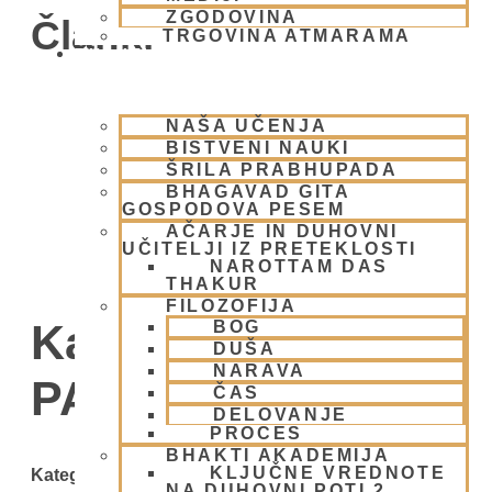
ZGODOVINA
Članki
TRGOVINA ATMARAMA
BHAKTI JOGA
NAŠA UČENJA
BISTVENI NAUKI
ŠRILA PRABHUPADA
BHAGAVAD GITA
GOSPODOVA PESEM
AČARJE IN DUHOVNI
UČITELJI IZ PRETEKLOSTI
NAROTTAM DAS
THAKUR
FILOZOFIJA
Kategorija:
BOG
DUŠA
NARAVA
PADAYATRA
ČAS
DELOVANJE
PROCES
BHAKTI AKADEMIJA
KLJUČNE VREDNOTE
Kategorije
NA DUHOVNI POTI 2