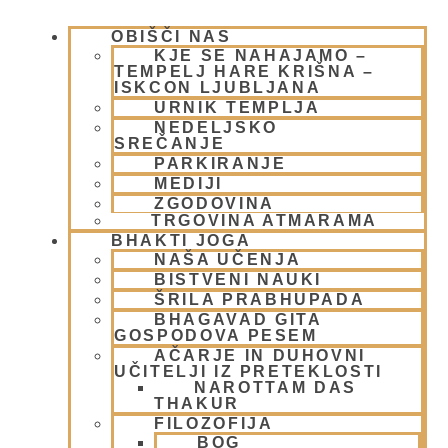
OBIŠČI NAS
KJE SE NAHAJAMO –
TEMPELJ HARE KRIŠNA –
ISKCON LJUBLJANA
URNIK TEMPLJA
NEDELJSKO
SREČANJE
19 Eko- karavana – Padayatra 2020
PARKIRANJE
MEDIJI
ZGODOVINA
17 junija, 2020
TRGOVINA ATMARAMA
Preberi več »
BHAKTI JOGA
NAŠA UČENJA
BISTVENI NAUKI
ŠRILA PRABHUPADA
BHAGAVAD GITA
GOSPODOVA PESEM
AČARJE IN DUHOVNI
UČITELJI IZ PRETEKLOSTI
NAROTTAM DAS
THAKUR
FILOZOFIJA
BOG