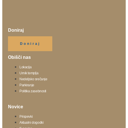
Doniraj
Klikni gumb spodaj.
Doniraj
Obišči nas
Lokacija
Urnik templja
Nedeljsko srečanje
Parkiranje
Politika zasebnosti
Novice
Prispevki
Aktualni dogodki