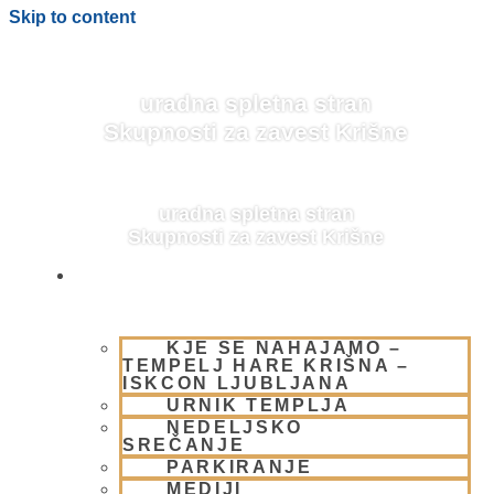
Skip to content
uradna spletna stran
Skupnosti za zavest Krišne
uradna spletna stran
Skupnosti za zavest Krišne
OBIŠČI NAS
KJE SE NAHAJAMO –
BLOG
TEMPELJ HARE KRIŠNA –
ISKCON LJUBLJANA
URNIK TEMPLJA
NEDELJSKO
SREČANJE
PARKIRANJE
MEDIJI