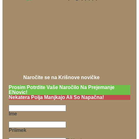
Naročite se na Krišnove novičke
Prosim Potrdite Vaše Naročilo Na Prejemanje
ENovic!
Nekatera Polja Manjkajo Ali So Napačna!
Ime
Priimek