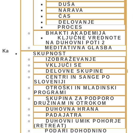
DUŠA
Vir onesnaženja so tudi naše
NARAVA
negativne misli
ČAS
DELOVANJE
PROCES
21 julija, 2010
BHAKTI AKADEMIJA
Preberi več »
KLJUČNE VREDNOTE
NA DUHOVNI POTI 2
MEDITATIVNA GLASBA
Kategorije
SKUPNOST
IZOBRAŽEVANJE
1.Blog
(26)
VKLJUČI SE
DELOVNE SKUPINE
Ačarje v sampradaji – duhovni učitelji iz preteklosti
(9)
CENTRI IN SANGE PO
SLOVENIJI
Animacije
(1)
OTROŠKI IN MLADINSKI
Arhiv
(4)
PROGRAMI
Bog, živo bitje in narava
(17)
SKUPINA ZA PODPORO
Centri, Nama hatte in sange po Sloveniji
(1)
DRUŽINAM IN OTROKOM
Duhovni učitelj – Šrila Prabhupada
(9)
DUHOVNA HRANA
PADAJATRA
Duhovni umik
(1)
DUHOVNI UMIK POHORJE
Ekadaši
(9)
(RETREAT)
FESTIVALI
(10)
PODARI DOHODNINO