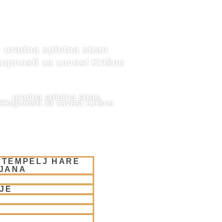
uradna spletna stran
upnosti za zavest Krišne
uradna spletna stran
Skupnosti za zavest Krišne
 TEMPELJ HARE
LJANA
JE