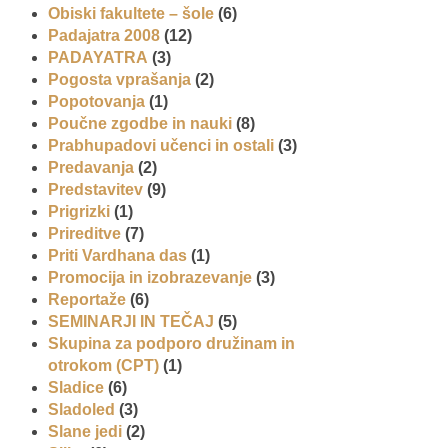
Obiski fakultete – šole
(6)
Padajatra 2008
(12)
PADAYATRA
(3)
Pogosta vprašanja
(2)
Popotovanja
(1)
Poučne zgodbe in nauki
(8)
Prabhupadovi učenci in ostali
(3)
Predavanja
(2)
Predstavitev
(9)
Prigrizki
(1)
Prireditve
(7)
Priti Vardhana das
(1)
Promocija in izobrazevanje
(3)
Reportaže
(6)
SEMINARJI IN TEČAJ
(5)
Skupina za podporo družinam in
otrokom (CPT)
(1)
Sladice
(6)
Sladoled
(3)
Slane jedi
(2)