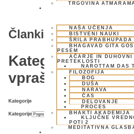
TRGOVINA ATMARAM
BHAKTI JOGA
NAŠA UČENJA
Članki
BISTVENI NAUKI
ŠRILA PRABHUPADA
BHAGAVAD GITA GO
PESEM
Kategorija: Pogos
AČARJE IN DUHOVNI 
PRETEKLOSTI
NAROTTAM DAS 
FILOZOFIJA
vprašanja
BOG
DUŠA
NARAVA
ČAS
Kategorije
DELOVANJE
PROCES
BHAKTI AKADEMIJA
Kategorije
KLJUČNE VREDN
POTI 2
MEDITATIVNA GLASB
SKUPNOST