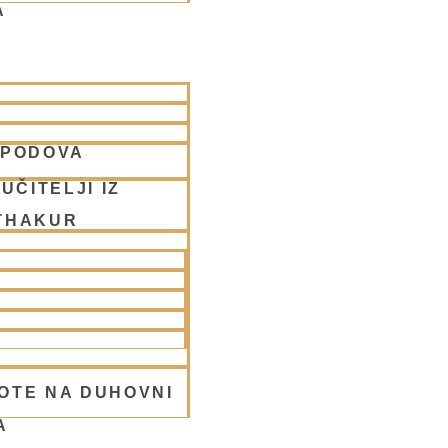
A
SPODOVA
ta
UČITELJI IZ
THAKUR
OTE NA DUHOVNI
A