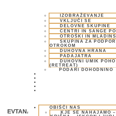
IZOBRAŽEVANJE
VKLJUČI SE
DELOVNE SKUPINE
CENTRI IN SANGE PO
OTROŠKI IN MLADIN
SKUPINA ZA PODPOR
OTROKOM
DUHOVNA HRANA
PADAJATRA
DUHOVNI UMIK POH
(RETREAT)
PODARI DOHODNINO
DONIRAJ
KOLEDAR
VAŠA VPRAŠANJA
PIŠI NAM
BLOG
OBIŠČI NAS
EVTANAZIJA, DA ALI NE?
KJE SE NAHAJAMO 