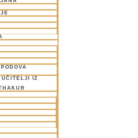
LJANA
NJE
A
SPODOVA
UČITELJI IZ
 THAKUR