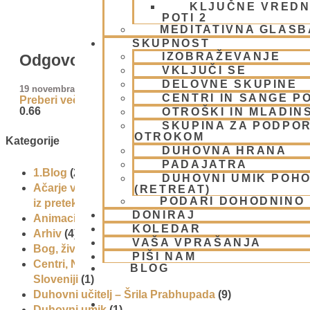
KLJUČNE VREDN
POTI 2
MEDITATIVNA GLASB
SKUPNOST
IZOBRAŽEVANJE
Odgovori na najpogostejša vprašanja
VKLJUČI SE
DELOVNE SKUPINE
19 novembra, 2009
CENTRI IN SANGE PO
Preberi več »
OTROŠKI IN MLADIN
SKUPINA ZA PODPOR
OTROKOM
Kategorije
DUHOVNA HRANA
PADAJATRA
1.Blog
(26)
DUHOVNI UMIK POH
Ačarje v sampradaji – duhovni učitelji
(RETREAT)
PODARI DOHODNINO
iz preteklosti
(9)
DONIRAJ
Animacije
(1)
KOLEDAR
Arhiv
(4)
VAŠA VPRAŠANJA
Bog, živo bitje in narava
(17)
PIŠI NAM
Centri, Nama hatte in sange po
BLOG
Sloveniji
(1)
Duhovni učitelj – Šrila Prabhupada
(9)
Duhovni umik
(1)