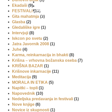
Ekadaši
(9)
01 431
FESTIVALI
(10)
21 24
Gita mahatmja
(3)
Glasba
(2)
Gledališke igre
(1)
Intervjuji
(8)
Iskcon po svetu
(2)
Jatra Javornik 2008
(1)
Juhe
(4)
Karma, reinkarnacija in bhakti
(8)
Krišna – vrhovna božanska oseba
(7)
KRIŠNA BAZAR
(1)
Krišnove inkarnacije
(11)
Meditacija
(9)
MORALA IN ETIKA
(5)
Napitki – topli
(1)
Napovednik
(10)
Nedeljska predavanja in festivali
(1)
Nove knjige
(6)
Novice iz skupnosti
(1)