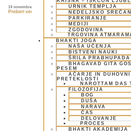
KRIŠNA – ISKCON LJUB
URNIK TEMPLJA
14 novembra, 2025
Preberi več »
NEDELJSKO SREČA
PARKIRANJE
MEDIJI
ZGODOVINA
TRGOVINA ATMARAM
BHAKTI JOGA
NAŠA UČENJA
BISTVENI NAUKI
ŠRILA PRABHUPADA
BHAGAVAD GITA GO
PESEM
AČARJE IN DUHOVNI 
PRETEKLOSTI
NAROTTAM DAS
FILOZOFIJA
BOG
DUŠA
NARAVA
ČAS
DELOVANJE
PROCES
BHAKTI AKADEMIJA