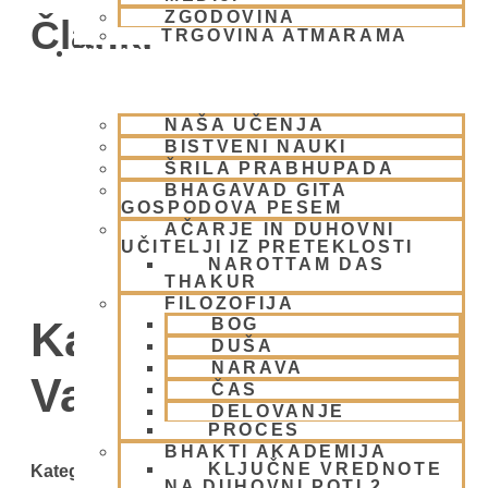
ZGODOVINA
Članki
TRGOVINA ATMARAMA
BHAKTI JOGA
NAŠA UČENJA
BISTVENI NAUKI
ŠRILA PRABHUPADA
BHAGAVAD GITA
GOSPODOVA PESEM
AČARJE IN DUHOVNI
UČITELJI IZ PRETEKLOSTI
NAROTTAM DAS
THAKUR
FILOZOFIJA
Kategorija: Priti
BOG
DUŠA
NARAVA
Vardhana das
ČAS
DELOVANJE
PROCES
BHAKTI AKADEMIJA
KLJUČNE VREDNOTE
Kategorije
NA DUHOVNI POTI 2