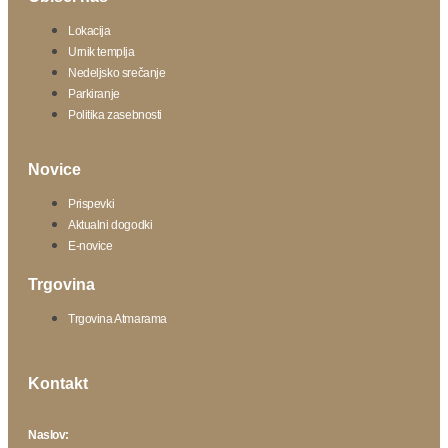
Lokacija
Urnik templja
Nedeljsko srečanje
Parkiranje
Politika zasebnosti
Novice
Prispevki
Aktualni dogodki
E-novice
Trgovina
Trgovina Atmarama
Kontakt
Naslov: