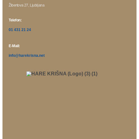
Žibertova 27, Ljubljana
Telefon:
01 431 21 24
E-Mail:
info@harekrisna.net