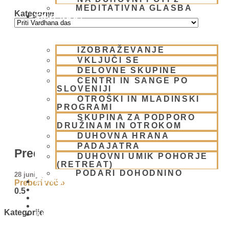
MEDITATIVNA GLASBA
Kategorije
SKUPNOST
IZOBRAŽEVANJE
VKLJUČI SE
DELOVNE SKUPINE
CENTRI IN SANGE PO
SLOVENIJI
OTROŠKI IN MLADINSKI
PROGRAMI
SKUPINA ZA PODPORO
DRUŽINAM IN OTROKOM
DUHOVNA HRANA
PADAJATRA
Predavanje Priti Vardhana prabhuja
DUHOVNI UMIK POHORJE
(RETREAT)
PODARI DOHODNINO
28 junija, 2008
DONIRAJ
Preberi več »
KOLEDAR
VAŠA VPRAŠANJA
PIŠI NAM
Kategorije
BLOG