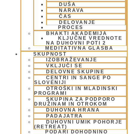
DUŠA
Krišnove inkarnacije
(11)
NARAVA
Meditacija
(9)
ČAS
MORALA IN ETIKA
(5)
DELOVANJE
Napitki – topli
(1)
PROCES
Napovednik
(10)
BHAKTI AKADEMIJA
KLJUČNE VREDNOTE
Nedeljska predavanja in festivali
(1)
NA DUHOVNI POTI 2
Nove knjige
(6)
MEDITATIVNA GLASBA
Novice iz skupnosti
(1)
SKUPNOST
Obiski fakultete – šole
(6)
IZOBRAŽEVANJE
VKLJUČI SE
Padajatra 2008
(12)
DELOVNE SKUPINE
PADAYATRA
(3)
CENTRI IN SANGE PO
Pogosta vprašanja
(2)
SLOVENIJI
Popotovanja
(1)
OTROŠKI IN MLADINSKI
Poučne zgodbe in nauki
(8)
PROGRAMI
Prabhupadovi učenci in ostali
(3)
SKUPINA ZA PODPORO
DRUŽINAM IN OTROKOM
Predavanja
(2)
DUHOVNA HRANA
Predstavitev
(9)
PADAJATRA
Prigrizki
(1)
DUHOVNI UMIK POHORJE
Prireditve
(7)
(RETREAT)
Priti Vardhana das
(1)
PODARI DOHODNINO