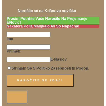
Naročite se na Krišnove novičke
Prosim Potrdite Vaše Naročilo Na Prejemanje
ENovic!
Nekatera Polja Manjkajo Ali So Napačna!
Ime
Priimek
E-Naslov
Strinjam Se S Politiko Zasebnosti In Pogoji.