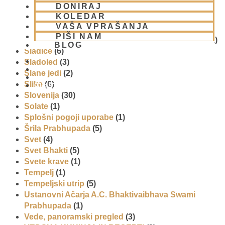
DONIRAJ
Promocija in izobrazevanje
(3)
KOLEDAR
Reportaže
(6)
VAŠA VPRAŠANJA
SEMINARJI IN TEČAJ
(5)
PIŠI NAM
Skupina za podporo družinam in otrokom (CPT)
(1)
BLOG
Sladice
(6)
Sladoled
(3)
Slane jedi
(2)
Slike
(6)
01 431 21 24
Slovenija
(30)
Solate
(1)
Splošni pogoji uporabe
(1)
Šrila Prabhupada
(5)
Svet
(4)
Svet Bhakti
(5)
Svete krave
(1)
Tempelj
(1)
Tempeljski utrip
(5)
Ustanovni Ačarja A.C. Bhaktivaibhava Swami
Prabhupada
(1)
Vede, panoramski pregled
(3)