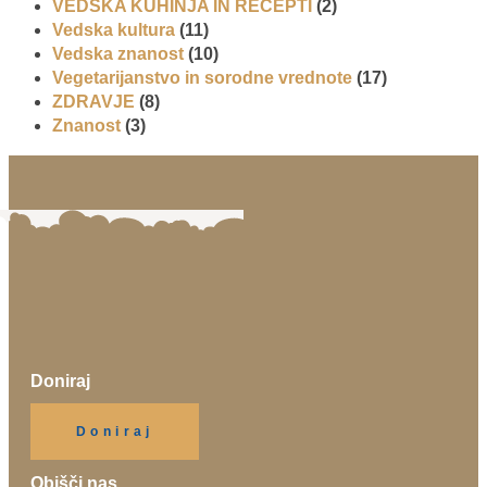
VEDSKA KUHINJA IN RECEPTI
(2)
Vedska kultura
(11)
Vedska znanost
(10)
Vegetarijanstvo in sorodne vrednote
(17)
ZDRAVJE
(8)
Znanost
(3)
Doniraj
Klikni gumb spodaj.
Doniraj
Obišči nas