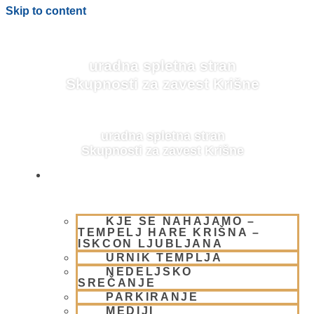
Skip to content
uradna spletna stran
Skupnosti za zavest Krišne
uradna spletna stran
Skupnosti za zavest Krišne
OBIŠČI NAS
KJE SE NAHAJAMO –
BLOG
TEMPELJ HARE KRIŠNA –
ISKCON LJUBLJANA
URNIK TEMPLJA
NEDELJSKO
SREČANJE
PARKIRANJE
MEDIJI