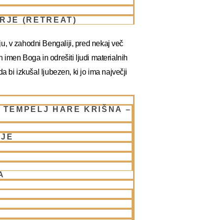
RJE (RETREAT)
u, v zahodni Bengaliji, pred nekaj več
tih imen Boga in odrešiti ljudi materialnih
a bi izkušal ljubezen, ki jo ima največji
talenti je prekrival svojo božansko
 TEMPELJ HARE KRIŠNA –
ližjim družabnikom. Pričel je širiti
NJE
svojih popotovanjih po celotni Indiji
e in dobre je vse dvignil na raven
A
razlike je vsem dal to, česar ni dala še