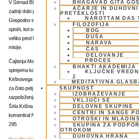
BHAGAVAD GITA GO
V Šrimad Bhagavatamu je omenjeno, da se Krišna pojavi v treh d
AČARJE IN DUHOVNI 
zadnji dobi pojavi prikrito. Gospod Čajtanja je prikrita inkarnacij
PRETEKLOSTI
NAROTTAM DAS
Gospodov sluga, Njegovo božanskost pa so poznali le najbližji 
FILOZOFIJA
spisih, kot so Šrimad Bhagavatam, Mahabharata, Krišna-jamal
BOG
DUŠA
veliko pred Njegovo pojavitvijo), najdemo napovedi imena Njeg
NARAVA
misije.
ČAS
DELOVANJE
PROCES
Čajtanja Mahaprabhu je podal osem molitev, znanih kot Šikšaš
BHAKTI AKADEMIJA
sprejema kot bistvo razpoloženja vdanosti in duhovnih navodi
KLJUČNE VREDN
2
Krišnovega svetega imena in razpoloženje čistih bhakt, zmožn
MEDITATIVNA GLASB
SKUPNOST
za čisto petje, pomembnost ponižnosti in molitve, zunanje sim
IZOBRAŽEVANJE
razpoloženje oddvojenosti in najvišjo raven nesebičnega petja.
VKLJUČI SE
Šrila Krišna dasa Kaviradža Gosvami v Čajtanja Čaritamriti, ki 
DELOVNE SKUPINE
CENTRI IN SANGE PO
komentiral Njegova Božanska Milost A.Č. Bhaktivedanta Sva
OTROŠKI IN MLADIN
295
SKUPINA ZA PODPOR
OTROKOM
DUHOVNA HRANA