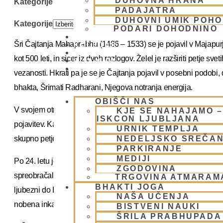
DUHOVNA HRANA
Kategorije
PADAJATRA
DUHOVNI UMIK POHO
Kategorije
PODARI DOHODNINO
DONIRAJ
Šri Čajtanja Mahaprabhu (1486 – 1533) se je pojavil v Majapurj
KOLEDAR
VAŠA VPRAŠANJA
kot 500 leti, in sicer iz dveh razlogov. Želel je razširiti petje sve
PIŠI NAM
BLOG
vezanosti. Hkrati pa je se je Čajtanja pojavil v posebni podobi, d
bhakta, Šrimati Radharani, Njegova notranja energija.
OBIŠČI NAS
V svojem otroštvu je bil izjemen učenjak in s svojim znanjem in 
KJE SE NAHAJAMO –
ISKCON LJUBLJANA
pojavitev. Kasneje je svojo božansko naravo pokazal svojim najb
URNIK TEMPLJA
skupno petje svetih imen, ki se nadaljuje še danes.
NEDELJSKO SREČA
PARKIRANJE
MEDIJI
Po 24. letu je sprejel oddvojen red življenja, zapustil dom in na 
ZGODOVINA
spreobračal ljudi. Ateiste, neumneže in še nižje ljudi ter pobožn
TRGOVINA ATMARAM
BHAKTI JOGA
ljubezni do Boga. Ni se oziral na njihova pretekla dejanja. Brez 
NAŠA UČENJA
nobena inkarnacija doslej – čisto ljubezen do Boga.
BISTVENI NAUKI
ŠRILA PRABHUPADA