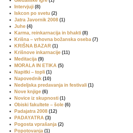
Gledališke igre
(1)
Intervjuji
(8)
Iskcon po svetu
(2)
Jatra Javornik 2008
(1)
Juhe
(4)
Karma, reinkarnacija in bhakti
(8)
Krišna – vrhovna božanska oseba
(7)
KRIŠNA BAZAR
(1)
Krišnove inkarnacije
(11)
Meditacija
(9)
MORALA IN ETIKA
(5)
Napitki – topli
(1)
Napovednik
(10)
Nedeljska predavanja in festivali
(1)
Nove knjige
(6)
Novice iz skupnosti
(1)
Obiski fakultete – šole
(6)
Padajatra 2008
(12)
PADAYATRA
(3)
Pogosta vprašanja
(2)
Popotovanja
(1)