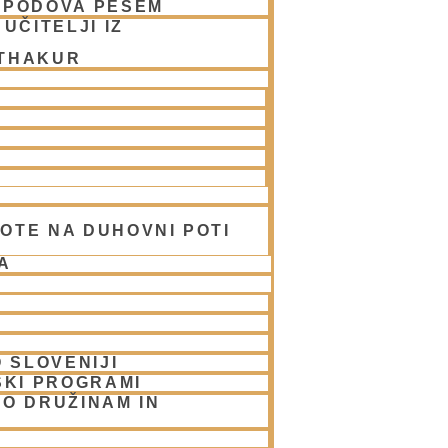
SPODOVA PESEM
obah od štirih. To pa zato, ker se v
UČITELJI IZ
a, saj se ni razglašal in je deloval kot
 THAKUR
družabniki. Kljub temu lahko v svetih
a in Brahma-jamala (vse napisane
ove matere, kraja pojavitve in Njegove
taka. Gaudija vaišnavizem jih
l. Opisujejo pomembnost petja
OTE NA DUHOVNI POTI
osti petja svetega imena, predpogoje
A
ptome čistega bhakte, blaženo
 Njegovi nauki je obširno predstavil
jo je za naše lažje razumevanje
 SLOVENIJI
mi Prabhupada.
SKI PROGRAMI
O DRUŽINAM IN