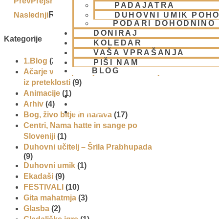
Šri Govinda Ghoš
Prev
Prejšnji
PADAJATRA
Ramačandra
Naslednji
Next
DUHOVNI UMIK POHO
PODARI DOHODNINO
DONIRAJ
Kategorije
KOLEDAR
VAŠA VPRAŠANJA
1.Blog
(26)
PIŠI NAM
BLOG
Ačarje v sampradaji – duhovni učitelji
iz preteklosti
(9)
Animacije
(1)
Arhiv
(4)
01 431 21 24
Bog, živo bitje in narava
(17)
Centri, Nama hatte in sange po
Sloveniji
(1)
Duhovni učitelj – Šrila Prabhupada
(9)
Duhovni umik
(1)
Ekadaši
(9)
FESTIVALI
(10)
Gita mahatmja
(3)
Glasba
(2)