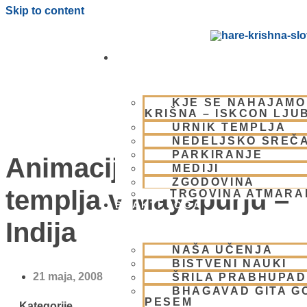
Skip to content
OBIŠČI NAS
KJE SE NAHAJAMO
KRIŠNA – ISKCON LJU
URNIK TEMPLJA
NEDELJSKO SREČ
PARKIRANJE
Animacije bodočega
MEDIJI
ZGODOVINA
templja v Mayapurju –
TRGOVINA ATMAR
BHAKTI JOGA
Indija
NAŠA UČENJA
BISTVENI NAUKI
21 maja, 2008
ŠRILA PRABHUPA
BHAGAVAD GITA G
PESEM
Kategorije