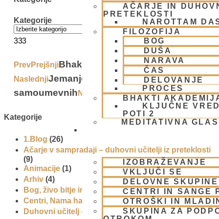
AČARJE IN DUHOVN
PRETEKLOSTI
Kategorije
NAROTTAM DA
FILOZOFIJA
333
BOG
DUŠA
NARAVA
Bhakte v italijanskem filmu
Prev
Prejšnji
ČAS
Jemanje stvari kot
Naslednji
DELOVANJE
PROCES
samoumevnih
Next
BHAKTI AKADEMIJ
KLJUČNE VRED
POTI 2
Kategorije
MEDITATIVNA GLA
SKUPNOST
1.Blog
(26)
Ačarje v sampradaji – duhovni učitelji iz preteklosti
(9)
IZOBRAŽEVANJE
Animacije
(1)
VKLJUČI SE
Arhiv
(4)
DELOVNE SKUPINE
Bog, živo bitje in narava
(17)
CENTRI IN SANGE 
Centri, Nama hatte in sange po Sloveniji
(1)
OTROŠKI IN MLADI
SKUPINA ZA PODP
Duhovni učitelj – Šrila Prabhupada
(9)
OTROKOM