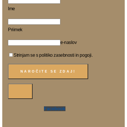
Ime
Priimek
e-naslov
Strinjam se s politiko zasebnosti in pogoji.
Facebook