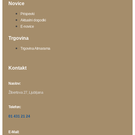
Novice
Prispevki
Aktualni dogodki
E-novice
Trgovina
Trgovina Atmarama
Kontakt
Naslov:
Žibertova 27, Ljubljana
Telefon:
01 431 21 24
E-Mail: