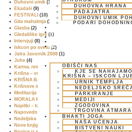
Duhovni umik
(1)
DUHOVNA HRANA
Ekadaši
(9)
PADAJATRA
FESTIVALI
(10)
DUHOVNI UMIK PO
Gita mahatmja
(3)
PODARI DOHODNIN
DONIRAJ
Glasba
(2)
KOLEDAR
Gledališke igre
(1)
VAŠA VPRAŠANJA
Intervjuji
(8)
PIŠI NAM
BLOG
Iskcon po svetu
(2)
Jatra Javornik 2008
(1)
Juhe
(4)
OBIŠČI NAS
Karma, reinkarnacija in bhakti
(8)
KJE SE NAHAJAMO
Krišna – vrhovna božanska oseba
(7)
KRIŠNA – ISKCON LJ
KRIŠNA BAZAR
(1)
URNIK TEMPLJA
Krišnove inkarnacije
(11)
NEDELJSKO SREČ
Meditacija
(9)
PARKIRANJE
MORALA IN ETIKA
(5)
MEDIJI
ZGODOVINA
Napitki – topli
(1)
TRGOVINA ATMAR
Napovednik
(10)
BHAKTI JOGA
Nedeljska predavanja in festivali
(1)
NAŠA UČENJA
Nove knjige
(6)
BISTVENI NAUKI
Novice iz skupnosti
(1)