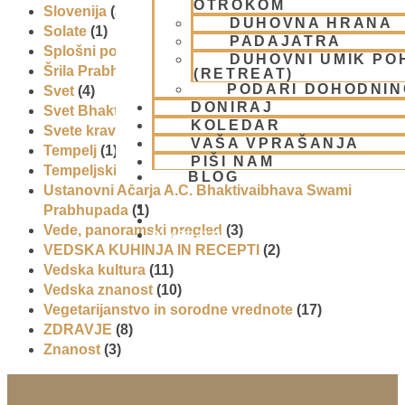
OTROKOM
Slovenija
(30)
DUHOVNA HRANA
Solate
(1)
PADAJATRA
Splošni pogoji uporabe
(1)
DUHOVNI UMIK PO
Šrila Prabhupada
(5)
(RETREAT)
PODARI DOHODNIN
Svet
(4)
DONIRAJ
Svet Bhakti
(5)
KOLEDAR
Svete krave
(1)
VAŠA VPRAŠANJA
Tempelj
(1)
PIŠI NAM
Tempeljski utrip
(5)
BLOG
Ustanovni Ačarja A.C. Bhaktivaibhava Swami
Prabhupada
(1)
Vede, panoramski pregled
(3)
01 431 21 24
VEDSKA KUHINJA IN RECEPTI
(2)
Vedska kultura
(11)
Vedska znanost
(10)
Vegetarijanstvo in sorodne vrednote
(17)
ZDRAVJE
(8)
Znanost
(3)