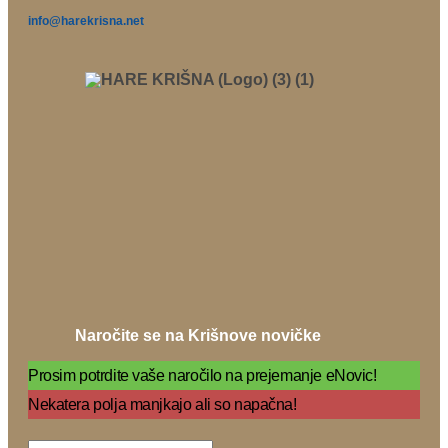
info@harekrisna.net
Naročite se na Krišnove novičke
Prosim potrdite vaše naročilo na prejemanje eNovic!
Nekatera polja manjkajo ali so napačna!