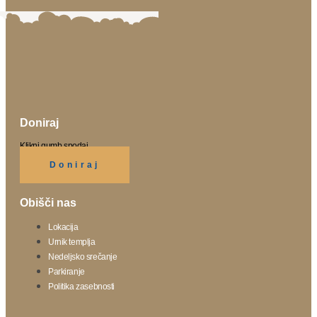
Doniraj
Klikni gumb spodaj.
Doniraj
Obišči nas
Lokacija
Urnik templja
Nedeljsko srečanje
Parkiranje
Politika zasebnosti