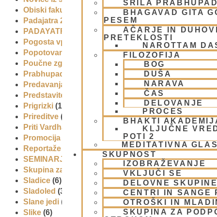
ŠRILA PRABHUPA
Obiski fakultete – šole
(6)
BHAGAVAD GITA 
PESEM
Padajatra 2008
(12)
AČARJE IN DUHOVN
PADAYATRA
(3)
PRETEKLOSTI
Pogosta vprašanja
(2)
NAROTTAM DA
Popotovanja
(1)
FILOZOFIJA
Poučne zgodbe in nauki
(8)
BOG
DUŠA
Prabhupadovi učenci in ostali
(3)
NARAVA
Predavanja
(2)
ČAS
Predstavitev
(9)
DELOVANJE
Prigrizki
(1)
PROCES
Prireditve
(7)
BHAKTI AKADEMIJ
Priti Vardhana das
(1)
KLJUČNE VRE
POTI 2
Promocija in izobrazevanje
(3)
MEDITATIVNA GLA
Reportaže
(6)
SKUPNOST
SEMINARJI IN TEČAJ
(5)
IZOBRAŽEVANJE
Skupina za podporo družinam in otrokom (CPT)
(1)
VKLJUČI SE
Sladice
(6)
DELOVNE SKUPIN
Sladoled
(3)
CENTRI IN SANGE 
Slane jedi
(2)
OTROŠKI IN MLAD
SKUPINA ZA PODP
Slike
(6)