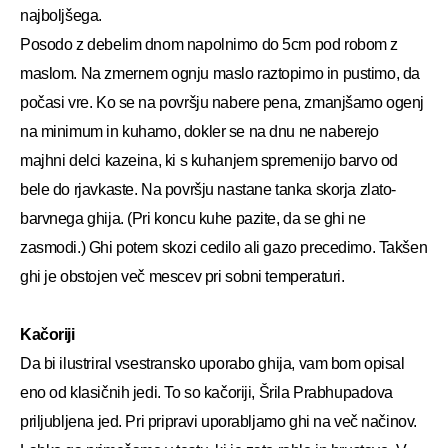
najboljšega.
Posodo z debelim dnom napolnimo do 5cm pod robom z
maslom. Na zmernem ognju maslo raztopimo in pustimo, da
počasi vre. Ko se na površju nabere pena, zmanjšamo ogenj
na minimum in kuhamo, dokler se na dnu ne naberejo
majhni delci kazeina, ki s kuhanjem spremenijo barvo od
bele do rjavkaste. Na površju nastane tanka skorja zlato-
barvnega ghija. (Pri koncu kuhe pazite, da se ghi ne
zasmodi.) Ghi potem skozi cedilo ali gazo precedimo. Takšen
ghi je obstojen več mescev pri sobni temperaturi.
Kačoriji
Da bi ilustriral vsestransko uporabo ghija, vam bom opisal
eno od klasičnih jedi. To so kačoriji, Šrila Prabhupadova
priljubljena jed. Pri pripravi uporabljamo ghi na več načinov.