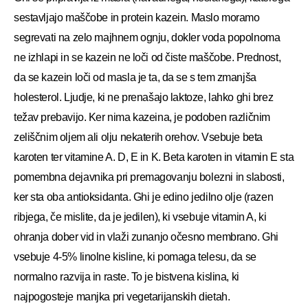
sestavljajo maščobe in protein kazein. Maslo moramo
segrevati na zelo majhnem ognju, dokler voda popolnoma
ne izhlapi in se kazein ne loči od čiste maščobe. Prednost,
da se kazein loči od masla je ta, da se s tem zmanjša
holesterol. Ljudje, ki ne prenašajo laktoze, lahko ghi brez
težav prebavijo. Ker nima kazeina, je podoben različnim
zeliščnim oljem ali olju nekaterih orehov. Vsebuje beta
karoten ter vitamine A. D, E in K. Beta karoten in vitamin E sta
pomembna dejavnika pri premagovanju bolezni in slabosti,
ker sta oba antioksidanta. Ghi je edino jedilno olje (razen
ribjega, če mislite, da je jedilen), ki vsebuje vitamin A, ki
ohranja dober vid in vlaži zunanjo očesno membrano. Ghi
vsebuje 4-5% linolne kisline, ki pomaga telesu, da se
normalno razvija in raste. To je bistvena kislina, ki
najpogosteje manjka pri vegetarijanskih dietah.