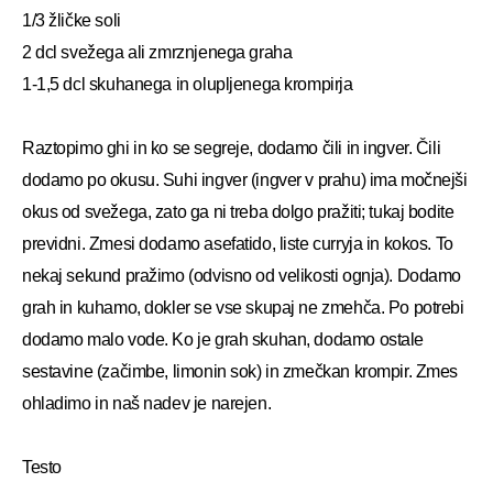
1/3 žličke soli
2 dcl svežega ali zmrznjenega graha
1-1,5 dcl skuhanega in olupljenega krompirja
Raztopimo ghi in ko se segreje, dodamo čili in ingver. Čili
dodamo po okusu. Suhi ingver (ingver v prahu) ima močnejši
okus od svežega, zato ga ni treba dolgo pražiti; tukaj bodite
previdni. Zmesi dodamo asefatido, liste curryja in kokos. To
nekaj sekund pražimo (odvisno od velikosti ognja). Dodamo
grah in kuhamo, dokler se vse skupaj ne zmehča. Po potrebi
dodamo malo vode. Ko je grah skuhan, dodamo ostale
sestavine (začimbe, limonin sok) in zmečkan krompir. Zmes
ohladimo in naš nadev je narejen.
Testo