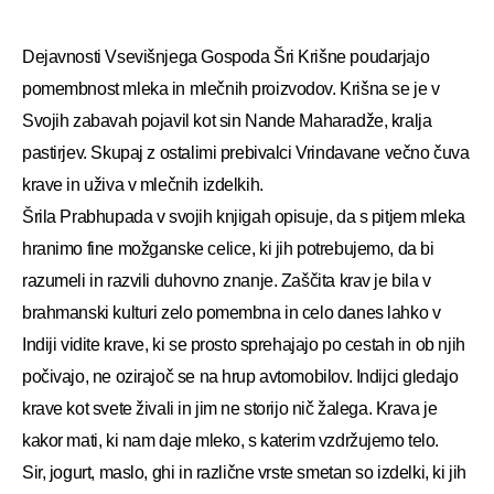
Dejavnosti Vsevišnjega Gospoda Šri Krišne poudarjajo
pomembnost mleka in mlečnih proizvodov. Krišna se je v
Svojih zabavah pojavil kot sin Nande Maharadže, kralja
pastirjev. Skupaj z ostalimi prebivalci Vrindavane večno čuva
krave in uživa v mlečnih izdelkih.
Šrila Prabhupada v svojih knjigah opisuje, da s pitjem mleka
hranimo fine možganske celice, ki jih potrebujemo, da bi
razumeli in razvili duhovno znanje. Zaščita krav je bila v
brahmanski kulturi zelo pomembna in celo danes lahko v
Indiji vidite krave, ki se prosto sprehajajo po cestah in ob njih
počivajo, ne ozirajoč se na hrup avtomobilov. Indijci gledajo
krave kot svete živali in jim ne storijo nič žalega. Krava je
kakor mati, ki nam daje mleko, s katerim vzdržujemo telo.
Sir, jogurt, maslo, ghi in različne vrste smetan so izdelki, ki jih