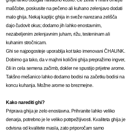
maščobe, poskusite na pečeno ali kuhano zelenjavo dodati
malo ghija. Nekaj kapljic ghija in sveže narezana zelišča
dajo čudovit okus; dodamo jih lahko enostavnim,
nezabeljenim zelenjavnim juham, rižu, testeninam ali
kuhanim stročnicam.
Ghi se najpogosteje uporablja kot tako imenovani ČHAUNK.
Dobimo ga tako, da v majhni količini ghija prepražimo ingver,
čili in cela semena začimb, dokler ne spustijo prijetne arome.
Takšno mešanico lahko dodamo bodisi na začetku bodisi na
koncu kuhanja. Možne arome so brezmejne.
Kako narediti ghi?
Priprava ghija je zelo enostavna. Prihranite lahko veliko
denarja, potrebno je le veliko potrpežljivosti. Kvaliteta ghija je
odvisna od kvalitete masla, zato priporočam samo