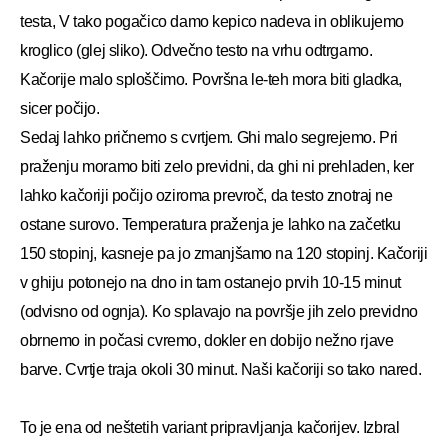
testa, V tako pogačico damo kepico nadeva in oblikujemo
kroglico (glej sliko). Odvečno testo na vrhu odtrgamo.
Kačorije malo sploščimo. Površna le-teh mora biti gladka,
sicer počijo.
Sedaj lahko pričnemo s cvrtjem. Ghi malo segrejemo. Pri
praženju moramo biti zelo previdni, da ghi ni prehladen, ker
lahko kačoriji počijo oziroma prevroč, da testo znotraj ne
ostane surovo. Temperatura praženja je lahko na začetku
150 stopinj, kasneje pa jo zmanjšamo na 120 stopinj. Kačoriji
v ghiju potonejo na dno in tam ostanejo prvih 10-15 minut
(odvisno od ognja). Ko splavajo na površje jih zelo previdno
obrnemo in počasi cvremo, dokler en dobijo nežno rjave
barve. Cvrtje traja okoli 30 minut. Naši kačoriji so tako nared.
To je ena od neštetih variant pripravljanja kačorijev. Izbral