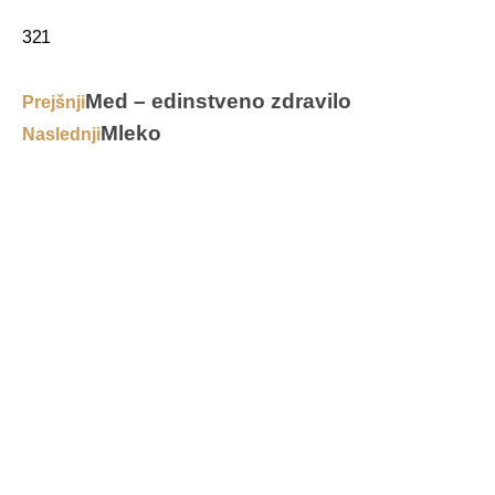
321
Med – edinstveno zdravilo
Prejšnji
Mleko
Naslednji