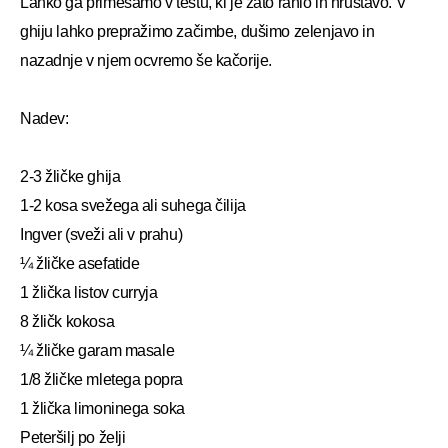
Lahko ga primešamo v testu, ki je zato rahlo in hrustavo. V
ghiju lahko prepražimo začimbe, dušimo zelenjavo in
nazadnje v njem ocvremo še kačorije.
Nadev:
2-3 žličke ghija
1-2 kosa svežega ali suhega čilija
Ingver (sveži ali v prahu)
¼ žličke asefatide
1 žlička listov curryja
8 žličk kokosa
¼ žličke garam masale
1/8 žličke mletega popra
1 žlička limoninega soka
Peteršilj po želji