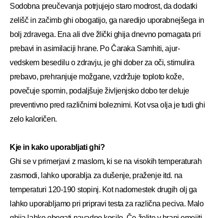
Sodobna preučevanja potrjujejo staro modrost, da dodatki
zelišč in začimb ghi obogatijo, ga naredijo uporabnejšega in
bolj zdravega. Ena ali dve žlički ghija dnevno pomagata pri
prebavi in asimilaciji hrane. Po Čaraka Samhiti, ajur-
vedskem besedilu o zdravju, je ghi dober za oči, stimulira
prebavo, prehranjuje možgane, vzdržuje toploto kože,
povečuje spomin, podaljšuje življenjsko dobo ter deluje
preventivno pred različnimi boleznimi. Kot vsa olja je tudi ghi
zelo kaloričen.
Kje in kako uporabljati ghi?
Ghi se v primerjavi z maslom, ki se na visokih temperaturah
zasmodi, lahko uporablja za dušenje, praženje itd. na
temperaturi 120-190 stopinj. Kot nadomestek drugih olj ga
lahko uporabljamo pri pripravi testa za različna peciva. Malo
ghija lahko obogati navadno kosilo. Če želite v hrani omejiti