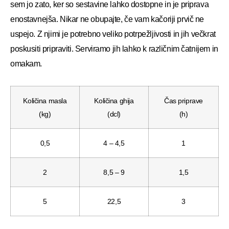
sem jo zato, ker so sestavine lahko dostopne in je priprava
enostavnejša. Nikar ne obupajte, če vam kačoriji prvič ne
uspejo. Z njimi je potrebno veliko potrpežljivosti in jih večkrat
poskusiti pripraviti. Serviramo jih lahko k različnim čatnijem in
omakam.
Količina masla
Količina ghija
Čas priprave
(kg)
(dcl)
(h)
0,5
4 – 4,5
1
2
8,5 – 9
1,5
5
22,5
3