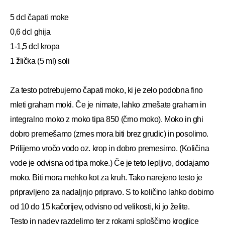
5 dcl čapati moke
0,6 dcl ghija
1-1,5 dcl kropa
1 žlička (5 ml) soli
Za testo potrebujemo čapati moko, ki je zelo podobna fino
mleti graham moki. Če je nimate, lahko zmešate graham in
integralno moko z moko tipa 850 (črno moko). Moko in ghi
dobro premešamo (zmes mora biti brez grudic) in posolimo.
Prilijemo vročo vodo oz. krop in dobro premesimo. (Količina
vode je odvisna od tipa moke.) Če je teto lepljivo, dodajamo
moko. Biti mora mehko kot za kruh. Tako narejeno testo je
pripravljeno za nadaljnjo pripravo. S to količino lahko dobimo
od 10 do 15 kačorijev, odvisno od velikosti, ki jo želite.
Testo in nadev razdelimo ter z rokami sploščimo kroglice