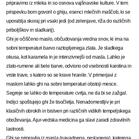
pripravimo iz mleka in so osnova vajšnavske kulture. V tem
prispevku bom govoril o ghiju, esenci mlečnih maščob, ki se
uporablja skoraj pri vsaki jedi (od zelenjave, riža do različnih
priboljškov in sladkarij).
Ghi je očiščeno maslo, občudovanja vredna snov, ki ima na
sobni temperaturi barvo raztopljenega zlata. Je sladkega
okusa, kot karamela in je intenzivnejši od masla. Lahko je
zlato-rumene ali bele barve, odvisno od vsebnosti karotina in
vrste trave, s katero so se krave hranile. V primerjavi z
maslom lahko ghi na sobni temperaturi obstoji mesce.
Segreje se lahko do temperature cvrtja, ne da bi se zažgal.
Indijci spoštujejo ghi že tisočletja. Nenadomestljiv je pri
klasičnih obrokih in bistven pri različnih vidikih tempeljskega
oboževanja. Ajur-vedska medicina ga slavi zaradi zdravilnih
lastnosti.
Ghi se pripravlja iz masla (navadnega, neslanega), katerega