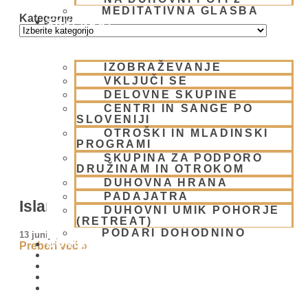
MEDITATIVNA GLASBA
Kategorije
SKUPNOST
IZOBRAŽEVANJE
VKLJUČI SE
DELOVNE SKUPINE
CENTRI IN SANGE PO
SLOVENIJI
OTROŠKI IN MLADINSKI
PROGRAMI
SKUPINA ZA PODPORO
DRUŽINAM IN OTROKOM
DUHOVNA HRANA
PADAJATRA
Islam in vegetarijanstvo
DUHOVNI UMIK POHORJE
(RETREAT)
PODARI DOHODNINO
13 junija, 2009
DONIRAJ
Preberi več »
KOLEDAR
VAŠA VPRAŠANJA
PIŠI NAM
BLOG