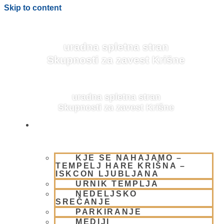
Skip to content
uradna spletna stran
Skupnosti za zavest Krišne
uradna spletna stran
Skupnosti za zavest Krišne
OBIŠČI NAS
KJE SE NAHAJAMO –
BLOG
TEMPELJ HARE KRIŠNA –
ISKCON LJUBLJANA
URNIK TEMPLJA
NEDELJSKO
SREČANJE
PARKIRANJE
MEDIJI