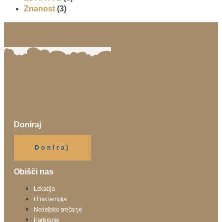
Znanost
(3)
Doniraj
Klikni gumb spodaj.
Doniraj
Obišči nas
Lokacija
Urnik templja
Nedeljsko srečanje
Parkiranje