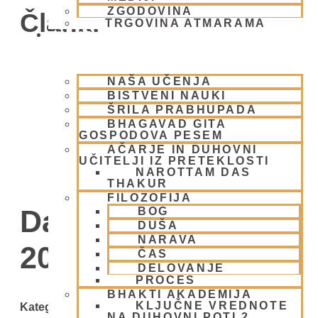
ZGODOVINA
Članki
TRGOVINA ATMARAMA
BHAKTI JOGA
NAŠA UČENJA
BISTVENI NAUKI
ŠRILA PRABHUPADA
BHAGAVAD GITA
GOSPODOVA PESEM
AČARJE IN DUHOVNI
UČITELJI IZ PRETEKLOSTI
NAROTTAM DAS
THAKUR
FILOZOFIJA
Day: 13 junija,
BOG
DUŠA
NARAVA
2009
ČAS
DELOVANJE
PROCES
BHAKTI AKADEMIJA
KLJUČNE VREDNOTE
Kategorije
NA DUHOVNI POTI 2