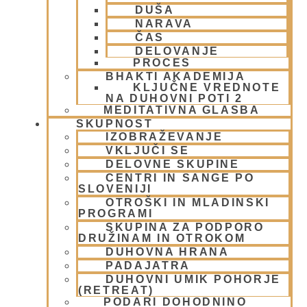
DUŠA
Ghi – prečiščeno maslo
NARAVA
ČAS
13 junija, 2009
DELOVANJE
Preberi več »
PROCES
BHAKTI AKADEMIJA
KLJUČNE VREDNOTE
NA DUHOVNI POTI 2
MEDITATIVNA GLASBA
SKUPNOST
IZOBRAŽEVANJE
VKLJUČI SE
DELOVNE SKUPINE
CENTRI IN SANGE PO
SLOVENIJI
OTROŠKI IN MLADINSKI
PROGRAMI
SKUPINA ZA PODPORO
Mleko
DRUŽINAM IN OTROKOM
DUHOVNA HRANA
13 junija, 2009
PADAJATRA
Preberi več »
DUHOVNI UMIK POHORJE
(RETREAT)
PODARI DOHODNINO