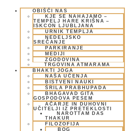
OBIŠČI NAS
KJE SE NAHAJAMO –
TEMPELJ HARE KRIŠNA –
ISKCON LJUBLJANA
URNIK TEMPLJA
NEDELJSKO
SREČANJE
Med – edinstveno zdravilo
PARKIRANJE
MEDIJI
ZGODOVINA
13 junija, 2009
TRGOVINA ATMARAMA
Preberi več »
BHAKTI JOGA
NAŠA UČENJA
BISTVENI NAUKI
ŠRILA PRABHUPADA
BHAGAVAD GITA
GOSPODOVA PESEM
AČARJE IN DUHOVNI
UČITELJI IZ PRETEKLOSTI
NAROTTAM DAS
THAKUR
FILOZOFIJA
BOG