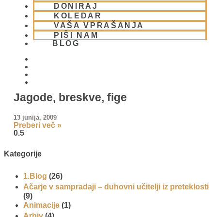
DONIRAJ
KOLEDAR
VAŠA VPRAŠANJA
PIŠI NAM
BLOG
01 431 21 24
Jagode, breskve, fige
13 junija, 2009
Preberi več »
Kategorije
1.Blog
(26)
Ačarje v sampradaji – duhovni učitelji iz preteklosti
(9)
Animacije
(1)
Arhiv
(4)