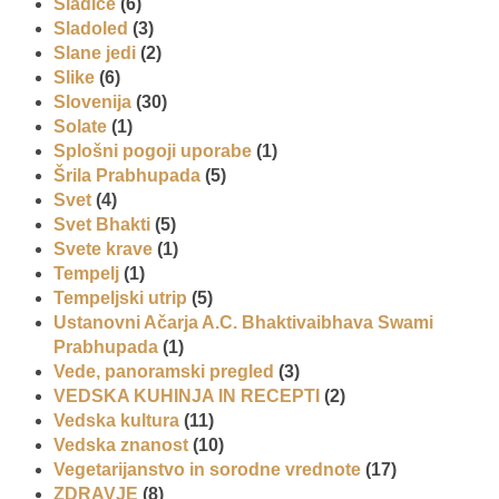
Sladice
(6)
Sladoled
(3)
Slane jedi
(2)
Slike
(6)
Slovenija
(30)
Solate
(1)
Splošni pogoji uporabe
(1)
Šrila Prabhupada
(5)
Svet
(4)
Svet Bhakti
(5)
Svete krave
(1)
Tempelj
(1)
Tempeljski utrip
(5)
Ustanovni Ačarja A.C. Bhaktivaibhava Swami
Prabhupada
(1)
Vede, panoramski pregled
(3)
VEDSKA KUHINJA IN RECEPTI
(2)
Vedska kultura
(11)
Vedska znanost
(10)
Vegetarijanstvo in sorodne vrednote
(17)
ZDRAVJE
(8)