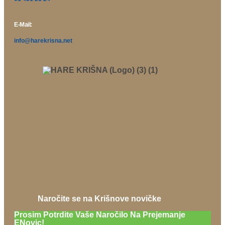
E-Mail:
info@harekrisna.net
Naročite se na Krišnove novičke
Prosim Potrdite Vaše Naročilo Na Prejemanje
ENovic!