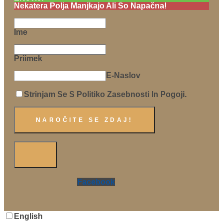
Nekatera Polja Manjkajo Ali So Napačna!
Ime
Priimek
E-Naslov
Strinjam Se S Politiko Zasebnosti In Pogoji.
Facebook
English