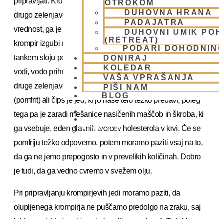
pripravljati. Krompir lahko kuhamo, pečemo ali kuhamo z
OTROKOM
DUHOVNA HRANA
drugo zelenjavo. Da bi zagotovili maksimalno hranljivo
PADAJATRA
vrednost, ga je najbolje kuhati neolupljenega. Tako
DUHOVNI UMIK PO
(RETREAT)
krompir izgubi najmanj mineralnih soli, ki se nahajajo v
PODARI DOHODNIN
tankem sloju pod kožico. Če ga kuhamo olupljenega v
DONIRAJ
KOLEDAR
vodi, vodo prihranimo in jo uporabimo za kuhanje juhe ali
VAŠA VPRAŠANJA
druge zelenjave. Priljubljeni francoski ocvrti krompirček
PIŠI NAM
BLOG
(pomfrit) ali čips je jed, ki jo naše telo težko prebavi, poleg
tega pa je zaradi mešanice nasičenih maščob in škroba, ki
01 431 21 24
ga vsebuje, eden glavnih tvorcev holesterola v krvi. Če se
pomfriju težko odpovemo, potem moramo paziti vsaj na to,
da ga ne jemo prepogosto in v prevelikih količinah. Dobro
je tudi, da ga vedno cvremo v svežem olju.
Pri pripravljanju krompirjevih jedi moramo paziti, da
olupljenega krompirja ne puščamo predolgo na zraku, saj