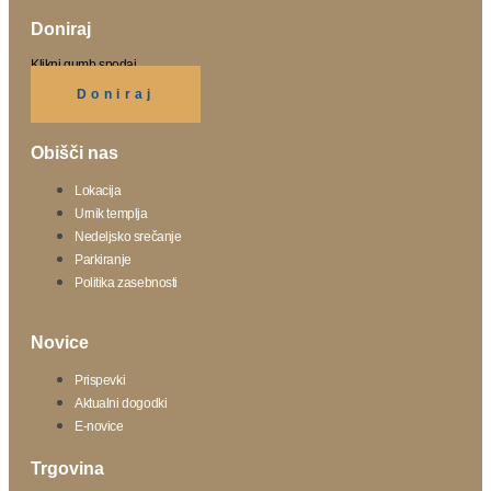
Doniraj
Klikni gumb spodaj.
Doniraj
Obišči nas
Lokacija
Urnik templja
Nedeljsko srečanje
Parkiranje
Politika zasebnosti
Novice
Prispevki
Aktualni dogodki
E-novice
Trgovina