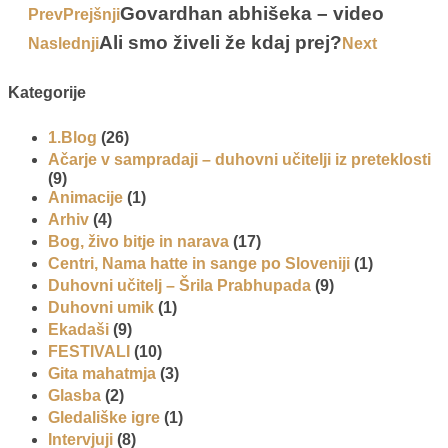
Govardhan abhišeka – video
Prev
Prejšnji
Ali smo živeli že kdaj prej?
Naslednji
Next
Kategorije
1.Blog
(26)
Ačarje v sampradaji – duhovni učitelji iz preteklosti
(9)
Animacije
(1)
Arhiv
(4)
Bog, živo bitje in narava
(17)
Centri, Nama hatte in sange po Sloveniji
(1)
Duhovni učitelj – Šrila Prabhupada
(9)
Duhovni umik
(1)
Ekadaši
(9)
FESTIVALI
(10)
Gita mahatmja
(3)
Glasba
(2)
Gledališke igre
(1)
Intervjuji
(8)