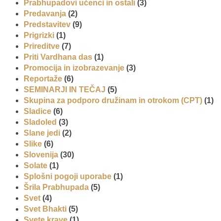
Prabhupadovi učenci in ostali
(3)
Predavanja
(2)
Predstavitev
(9)
Prigrizki
(1)
Prireditve
(7)
Priti Vardhana das
(1)
Promocija in izobrazevanje
(3)
Reportaže
(6)
SEMINARJI IN TEČAJ
(5)
Skupina za podporo družinam in otrokom (CPT)
(1)
Sladice
(6)
Sladoled
(3)
Slane jedi
(2)
Slike
(6)
Slovenija
(30)
Solate
(1)
Splošni pogoji uporabe
(1)
Šrila Prabhupada
(5)
Svet
(4)
Svet Bhakti
(5)
Svete krave
(1)