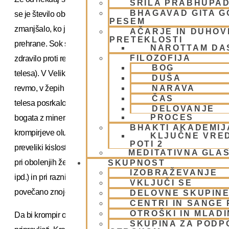
ŠRILA PRABHUPA
BHAGAVAD GITA 
se je število obolenj za skorbutom v Evropi precej
PESEM
zmanjšalo, ko je krompir postal del vsakodnevne
AČARJE IN DUHOVN
PRETEKLOSTI
prehrane. Sok surovega krompirja uporabljamo kot
NAROTTAM DA
FILOZOFIJA
zdravilo proti revmi (do nje pride zaradi prevelike kislosti
BOG
telesa). V Veliki Britaniji je običaj, da človek, ki boleha za
DUŠA
revmo, v žepih nosi krompir v veri, da bo to iz njegovega
NARAVA
ČAS
telesa posrkalo odvečno kislino. Krompirjeva kožica je
DELOVANJE
PROCES
bogata z mineralnimi solmi, voda, v kateri kuhamo
BHAKTI AKADEMIJ
krompirjeve olupke pa je eno najboljših zdravil proti
KLJUČNE VRE
POTI 2
preveliki kislosti telesa. Sok surovega krompirja pomaga
MEDITATIVNA GLA
pri obolenjih želodca in črevesja (gastritis, rane na želodcu
SKUPNOST
IZOBRAŽEVANJE
ipd.) in pri raznih kožnih spremembah (starostne gube,
VKLJUČI SE
povečano znojenje ipd.).
DELOVNE SKUPIN
CENTRI IN SANGE 
OTROŠKI IN MLAD
Da bi krompir obdržal vse te kvalitete, ga moramo pravilno
SKUPINA ZA PODP