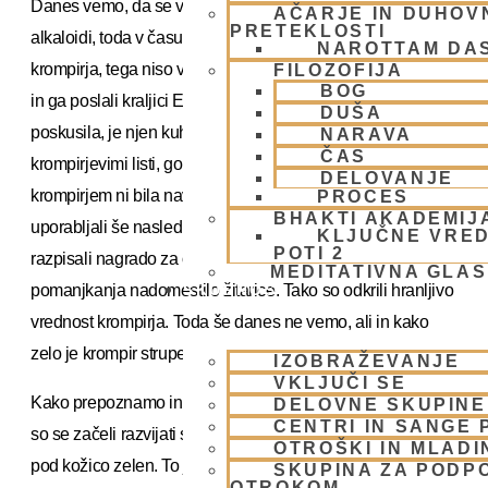
Danes vemo, da se v krompirjevih listih nahajajo strupeni
AČARJE IN DUHOVN
PRETEKLOSTI
alkaloidi, toda v času odkritja Amerike in s tem tudi
NAROTTAM DA
krompirja, tega niso vedeli. Ko so Evropejci odkrili krompir
FILOZOFIJA
BOG
in ga poslali kraljici Elizabeti v Veliko Britanijo, da bi ga
DUŠA
poskusila, je njen kuhar pripravil in postregel s
NARAVA
ČAS
krompirjevimi listi, gomolje pa vrgel proč. Elizabeta nad
DELOVANJE
krompirjem ni bila navdušena, zato ga v Evropi niso
PROCES
BHAKTI AKADEMIJ
uporabljali še naslednjih 100 let. Kasneje so v Franciji
KLJUČNE VRED
POTI 2
razpisali nagrado za odkritje živila, ki bi lahko v primeru
MEDITATIVNA GLA
pomanjkanja nadomestilo žitarice. Tako so odkrili hranljivo
SKUPNOST
vrednost krompirja. Toda še danes ne vemo, ali in kako
zelo je krompir strupen.
IZOBRAŽEVANJE
VKLJUČI SE
Kako prepoznamo in odstranimo dele krompirja,v katerih
DELOVNE SKUPINE
CENTRI IN SANGE 
so se začeli razvijati strupi? Včasih opazimo, da je gomolj
OTROŠKI IN MLADI
pod kožico zelen. To je znak, da se na tem mestu zbirajo
SKUPINA ZA PODP
OTROKOM