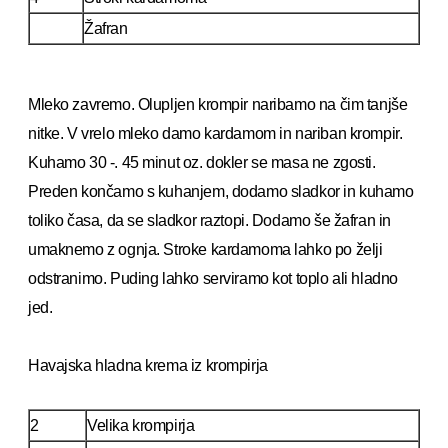
Žafran
Mleko zavremo. Olupljen krompir naribamo na čim tanjše
nitke. V vrelo mleko damo kardamom in nariban krompir.
Kuhamo 30 -. 45 minut oz. dokler se masa ne zgosti.
Preden končamo s kuhanjem, dodamo sladkor in kuhamo
toliko časa, da se sladkor raztopi. Dodamo še žafran in
umaknemo z ognja. Stroke kardamoma lahko po želji
odstranimo. Puding lahko serviramo kot toplo ali hladno
jed.
Havajska hladna krema iz krompirja
2
Velika krompirja