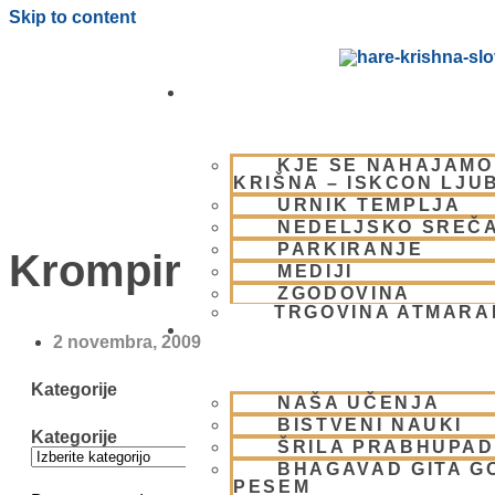
Skip to content
OBIŠČI NAS
KJE SE NAHAJAMO
KRIŠNA – ISKCON LJU
URNIK TEMPLJA
NEDELJSKO SREČ
PARKIRANJE
Krompir
MEDIJI
ZGODOVINA
TRGOVINA ATMAR
BHAKTI JOGA
2 novembra, 2009
Kategorije
NAŠA UČENJA
BISTVENI NAUKI
Kategorije
ŠRILA PRABHUPA
BHAGAVAD GITA G
PESEM