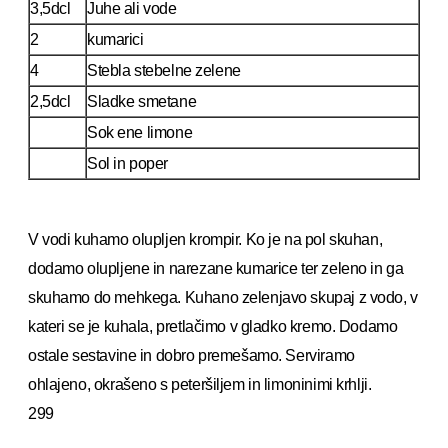
3,5dcl
Juhe ali vode
2
kumarici
4
Stebla stebelne zelene
2,5dcl
Sladke smetane
Sok ene limone
Sol in poper
V vodi kuhamo olupljen krompir. Ko je na pol skuhan,
dodamo olupljene in narezane kumarice ter zeleno in ga
skuhamo do mehkega. Kuhano zelenjavo skupaj z vodo, v
kateri se je kuhala, pretlačimo v gladko kremo. Dodamo
ostale sestavine in dobro premešamo. Serviramo
ohlajeno, okrašeno s peteršiljem in limoninimi krhlji.
299