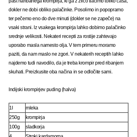
past naribanega krompirja, ki ga z žlico tlačimo toliko časa,
dokler ne dobi obliko palačinke. Posolimo in popopramo
ter pečemo eno do dve minuti (dokler se ne zapeče) na
vsaki strani. Iz vsakega krompirja lahko dobimo palačinko
srednje velikosti. Nekateri recepti za rostije zahtevajo
uporabo masla namesto olja. V tem primeru moramo
paziti, da nam maslo ne zgori. V nekaterih receptih lahko
najdemo tudi navodilo, da je treba krompir pred ribanjem
skuhati. Preizkusite oba načina in se odločite sami.
Indijski krompirjev puding (halva)
1l
mleka
250g
krompirja
100g
sladkorja
4
Stroki kardamoma