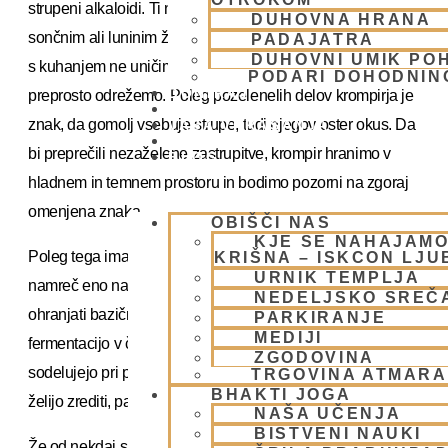
strupeni alkaloidi. Ti nastanejo, če je krompir izpostavljen
DUHOVNA HRANA
sončnim ali luninim žarkom ali pa toploti. Tovrstnih strupov
PADAJATRA
DUHOVNI UMIK PO
s kuhanjem ne uničimo, dovolj pa je, da zelene dele
PODARI DOHODNIN
DONIRAJ
preprosto odrežemo. Poleg pozelenelih delov krompirja je
KOLEDAR
znak, da gomolj vsebuje strupe, tudi njegov oster okus. Da
VAŠA VPRAŠANJA
PIŠI NAM
bi preprečili nezaželene zastrupitve, krompir hranimo v
BLOG
hladnem in temnem prostoru in bodimo pozorni na zgoraj
omenjena znaka.
OBIŠČI NAS
KJE SE NAHAJAMO
Poleg tega ima krompir nekaj zdravilnih lastnosti. Je
KRIŠNA – ISKCON LJ
URNIK TEMPLJA
namreč eno najbolj bazičnih živil in nam kot tak pomaga
NEDELJSKO SREČ
ohranjati bazične rezerve v telesu. Prav tako preprečuje
PARKIRANJE
MEDIJI
fermentacijo v črevesju in pospešuje razvoj bakterij, ki
ZGODOVINA
sodelujejo pri prebavi in absorpciji hrane. Ljudje, ki se ne
TRGOVINA ATMAR
BHAKTI JOGA
želijo zrediti, pa se naj krompirju raje izogibajo.
NAŠA UČENJA
BISTVENI NAUKI
Že od nekdaj s krompirjem zdravimo skorbut. Znano je, da