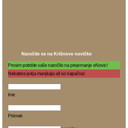
Naročite se na Krišnove novičke
Prosim potrdite vaše naročilo na prejemanje eNovic!
Nekatera polja manjkajo ali so napačna!
Ime
Priimek