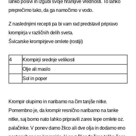
lahko posivi in izgubi svoje hranljive vrednosti. To lahko
preprečimo tako, da ga namočimo v vodo.
Z naslednjimi recepti pa bi vam rad predstavil pripravo
krompirja v različnih delih sveta.
Švicarske krompirjeve omlete (rostiji)
4
Krompirji srednje velikosti
Olje ali maslo
Sol in poper
Krompir olupimo in naribamo na čim tanjše nitke.
Pomembno je, da krompir resnično naribamo na tanke
nitke, saj bomo nato lahko pripravili zares lepe omlete oz.
palačinke. V ponev damo žlico ali dve olja in dodamo eno