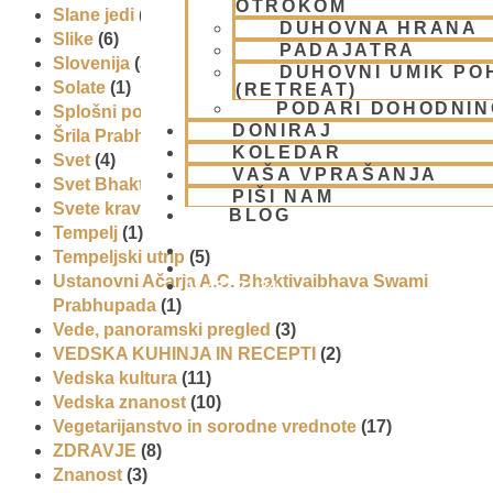
OTROKOM
Slane jedi
(2)
DUHOVNA HRANA
Slike
(6)
PADAJATRA
Slovenija
(30)
DUHOVNI UMIK PO
Solate
(1)
(RETREAT)
PODARI DOHODNIN
Splošni pogoji uporabe
(1)
DONIRAJ
Šrila Prabhupada
(5)
KOLEDAR
Svet
(4)
VAŠA VPRAŠANJA
Svet Bhakti
(5)
PIŠI NAM
Svete krave
(1)
BLOG
Tempelj
(1)
Tempeljski utrip
(5)
Ustanovni Ačarja A.C. Bhaktivaibhava Swami
01 431 21 24
Prabhupada
(1)
Vede, panoramski pregled
(3)
VEDSKA KUHINJA IN RECEPTI
(2)
Vedska kultura
(11)
Vedska znanost
(10)
Vegetarijanstvo in sorodne vrednote
(17)
ZDRAVJE
(8)
Znanost
(3)