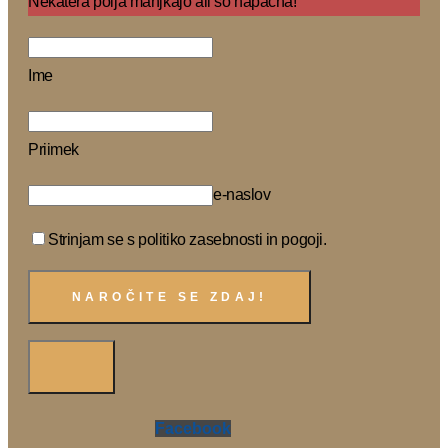
Nekatera polja manjkajo ali so napačna!
Ime
Priimek
e-naslov
Strinjam se s politiko zasebnosti in pogoji.
Facebook