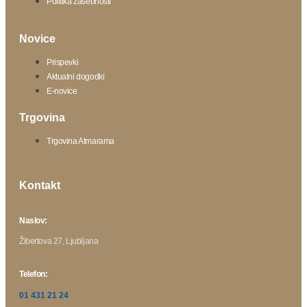
Politika zasebnosti
Novice
Prispevki
Aktualni dogodki
E-novice
Trgovina
Trgovina Atmarama
Kontakt
Naslov:
Žibertova 27, Ljubljana
Telefon:
01 431 21 24