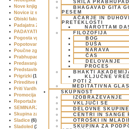
ŠRILA PRABHUPA
Nove knjige
(6)
BHAGAVAD GITA 
PESEM
Novice iz skupnosti
(1)
AČARJE IN DUHOVN
Obiski fakultete – šole
(6)
PRETEKLOSTI
Padajatra 2008
(12)
NAROTTAM DA
PADAYATRA
(3)
FILOZOFIJA
Pogosta vprašanja
(2)
BOG
DUŠA
Popotovanja
(1)
NARAVA
Poučne zgodbe in nauki
(8)
ČAS
Prabhupadovi učenci in ostali
(3)
DELOVANJE
Predavanja
(2)
PROCES
Predstavitev
(9)
BHAKTI AKADEMIJ
Prigrizki
(1)
KLJUČNE VRE
POTI 2
Prireditve
(7)
MEDITATIVNA GLA
Priti Vardhana das
(1)
SKUPNOST
Promocija in izobrazevanje
(3)
IZOBRAŽEVANJE
Reportaže
(6)
VKLJUČI SE
SEMINARJI IN TEČAJ
(5)
DELOVNE SKUPIN
Skupina za podporo družinam in otrokom (CPT)
(1)
CENTRI IN SANGE 
OTROŠKI IN MLAD
Sladice
(6)
SKUPINA ZA PODP
Sladoled
(3)