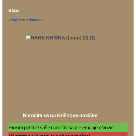
E-Mail:
info@harekrisna.net
Naročite se na Krišnove novičke
Prosim potrdite vaše naročilo na prejemanje eNovic!