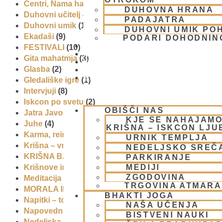
Centri, Nama hatte in sange po Sloveniji
(1)
DUHOVNA HRANA
Duhovni učitelj – Šrila Prabhupada
(9)
PADAJATRA
Duhovni umik
(1)
DUHOVNI UMIK PO
Ekadaši
(9)
PODARI DOHODNIN
DONIRAJ
FESTIVALI
(10)
KOLEDAR
Gita mahatmja
(3)
VAŠA VPRAŠANJA
Glasba
(2)
PIŠI NAM
BLOG
Gledališke igre
(1)
Intervjuji
(8)
Iskcon po svetu
(2)
OBIŠČI NAS
Jatra Javornik 2008
(1)
KJE SE NAHAJAMO
Juhe
(4)
KRIŠNA – ISKCON LJ
Karma, reinkarnacija in bhakti
(8)
URNIK TEMPLJA
Krišna – vrhovna božanska oseba
(7)
NEDELJSKO SREČ
KRIŠNA BAZAR
(1)
PARKIRANJE
MEDIJI
Krišnove inkarnacije
(11)
ZGODOVINA
Meditacija
(9)
TRGOVINA ATMAR
MORALA IN ETIKA
(5)
BHAKTI JOGA
Napitki – topli
(1)
NAŠA UČENJA
Napovednik
(10)
BISTVENI NAUKI
Nedeljska predavanja in festivali
(1)