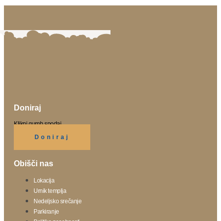
Doniraj
Klikni gumb spodaj.
Doniraj
Obišči nas
Lokacija
Urnik templja
Nedeljsko srečanje
Parkiranje