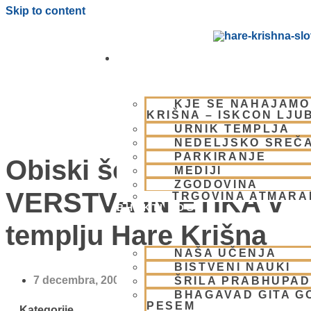
Skip to content
OBIŠČI NAS
KJE SE NAHAJAMO
KRIŠNA – ISKCON LJU
URNIK TEMPLJA
NEDELJSKO SREČ
PARKIRANJE
Obiski šolskih skupin
MEDIJI
ZGODOVINA
VERSTVA IN ETIKA v
TRGOVINA ATMAR
BHAKTI JOGA
templju Hare Krišna
NAŠA UČENJA
BISTVENI NAUKI
7 decembra, 2009
ŠRILA PRABHUPA
BHAGAVAD GITA G
PESEM
Kategorije