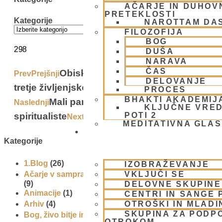
AČARJE IN DUHOVN
PRETEKLOSTI
Kategorije
NAROTTAM DA
FILOZOFIJA
BOG
298
DUŠA
NARAVA
ČAS
Obisk študentov Univerze za
Prev
Prejšnji
DELOVANJE
tretje življenjsko obdobje
PROCES
BHAKTI AKADEMIJ
Mali pandit – stran za mlade
Naslednji
KLJUČNE VRED
spiritualiste
POTI 2
Next
MEDITATIVNA GLA
SKUPNOST
Kategorije
1.Blog
(26)
IZOBRAŽEVANJE
VKLJUČI SE
Ačarje v sampradaji – duhovni učitelji iz preteklosti
(9)
DELOVNE SKUPINE
Animacije
(1)
CENTRI IN SANGE 
OTROŠKI IN MLADI
Arhiv
(4)
SKUPINA ZA PODP
Bog, živo bitje in narava
(17)
OTROKOM