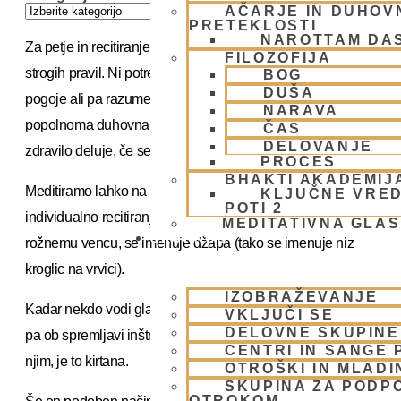
AČARJE IN DUHOVN
PRETEKLOSTI
NAROTTAM DA
Za petje in recitiranje (mantranje) mantre Hare Krišna ni
FILOZOFIJA
strogih pravil. Ni potrebno, da izpolnjujemo kakršne koli
BOG
DUŠA
pogoje ali pa razumemo jezik mantre. Ker je mantra
NARAVA
popolnoma duhovna, deluje tudi brez naše vednosti, kakor
ČAS
DELOVANJE
zdravilo deluje, če se tega zavedamo ali pa ne.
PROCES
BHAKTI AKADEMIJ
Meditiramo lahko na več načinov. Meditacija, ki zajema
KLJUČNE VRED
POTI 2
individualno recitiranje mantre na nizu kroglic, podobnem
MEDITATIVNA GLA
SKUPNOST
rožnemu vencu, se imenuje džapa (tako se imenuje niz
kroglic na vrvici).
IZOBRAŽEVANJE
Kadar nekdo vodi glasno petje mantre Hare Krišna, ostali
VKLJUČI SE
DELOVNE SKUPINE
pa ob spremljavi inštrumentov plešejo in ponavljajo za
CENTRI IN SANGE 
njim, je to kirtana.
OTROŠKI IN MLADI
SKUPINA ZA PODP
OTROKOM