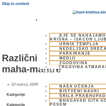
Skip to content
OBIŠČI NAS
KJE SE NAHAJAMO
KRIŠNA – ISKCON LJU
URNIK TEMPLJA
NEDELJSKO SREČ
PARKIRANJE
Različni načini petja
MEDIJI
ZGODOVINA
maha-mantre
TRGOVINA ATMAR
BHAKTI JOGA
20 marca, 2008
NAŠA UČENJA
BISTVENI NAUKI
Kategorije
ŠRILA PRABHUPA
BHAGAVAD GITA G
PESEM
Kategorije