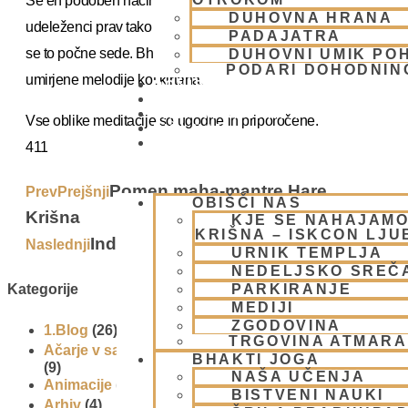
Še en podoben način se imenuje bhadžan, kjer
DUHOVNA HRANA
udeleženci prav tako ponavljajo za glavnim pevcem, le da
PADAJATRA
se to počne sede. Bhadžan običajno zajema tudi bolj
DUHOVNI UMIK PO
PODARI DOHODNIN
umirjene melodije kot kirtana.
DONIRAJ
KOLEDAR
VAŠA VPRAŠANJA
Vse oblike meditacije so ugodne in priporočene.
PIŠI NAM
BLOG
411
Pomen maha-mantre Hare
Prev
Prejšnji
OBIŠČI NAS
Krišna
KJE SE NAHAJAMO
KRIŠNA – ISKCON LJ
Individualna meditacija
Naslednji
Next
URNIK TEMPLJA
NEDELJSKO SREČ
Kategorije
PARKIRANJE
MEDIJI
ZGODOVINA
1.Blog
(26)
TRGOVINA ATMAR
Ačarje v sampradaji – duhovni učitelji iz preteklosti
BHAKTI JOGA
(9)
NAŠA UČENJA
Animacije
(1)
BISTVENI NAUKI
Arhiv
(4)