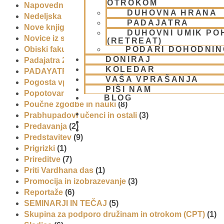
OTROKOM
Napovednik
(10)
DUHOVNA HRANA
Nedeljska predavanja in festivali
(1)
PADAJATRA
Nove knjige
(6)
DUHOVNI UMIK PO
Novice iz skupnosti
(1)
(RETREAT)
PODARI DOHODNIN
Obiski fakultete – šole
(6)
DONIRAJ
Padajatra 2008
(12)
KOLEDAR
PADAYATRA
(3)
VAŠA VPRAŠANJA
Pogosta vprašanja
(2)
PIŠI NAM
Popotovanja
(1)
BLOG
Poučne zgodbe in nauki
(8)
Prabhupadovi učenci in ostali
(3)
Predavanja
(2)
01 431 21 24
Predstavitev
(9)
Prigrizki
(1)
Prireditve
(7)
Priti Vardhana das
(1)
Promocija in izobrazevanje
(3)
Reportaže
(6)
SEMINARJI IN TEČAJ
(5)
Skupina za podporo družinam in otrokom (CPT)
(1)