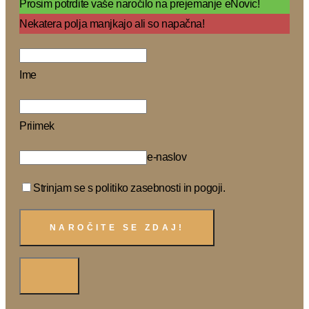
Prosim potrdite vaše naročilo na prejemanje eNovic!
Nekatera polja manjkajo ali so napačna!
Ime
Priimek
e-naslov
Strinjam se s politiko zasebnosti in pogoji.