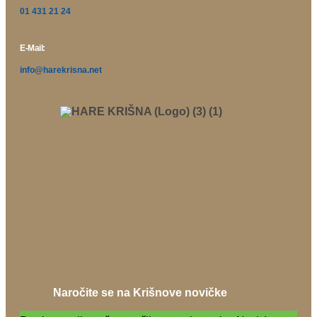
01 431 21 24
E-Mail:
info@harekrisna.net
Naročite se na Krišnove novičke