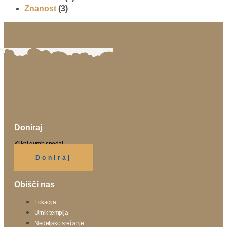
Znanost
(3)
Doniraj
Klikni gumb spodaj.
Doniraj
Obišči nas
Lokacija
Urnik templja
Nedeljsko srečanje