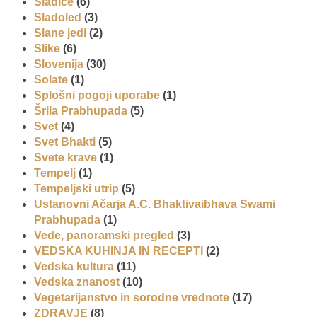
Sladice
(6)
Sladoled
(3)
Slane jedi
(2)
Slike
(6)
Slovenija
(30)
Solate
(1)
Splošni pogoji uporabe
(1)
Šrila Prabhupada
(5)
Svet
(4)
Svet Bhakti
(5)
Svete krave
(1)
Tempelj
(1)
Tempeljski utrip
(5)
Ustanovni Ačarja A.C. Bhaktivaibhava Swami
Prabhupada
(1)
Vede, panoramski pregled
(3)
VEDSKA KUHINJA IN RECEPTI
(2)
Vedska kultura
(11)
Vedska znanost
(10)
Vegetarijanstvo in sorodne vrednote
(17)
ZDRAVJE
(8)