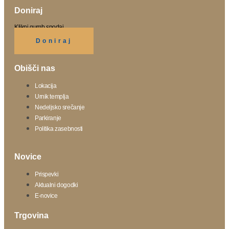
Doniraj
Klikni gumb spodaj.
Doniraj
Obišči nas
Lokacija
Urnik templja
Nedeljsko srečanje
Parkiranje
Politika zasebnosti
Novice
Prispevki
Aktualni dogodki
E-novice
Trgovina