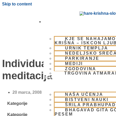
Skip to content
OBIŠČI NAS
KJE SE NAHAJAMO
KRIŠNA – ISKCON LJU
URNIK TEMPLJA
NEDELJSKO SREČ
PARKIRANJE
Individualna
MEDIJI
ZGODOVINA
meditacija
TRGOVINA ATMAR
BHAKTI JOGA
20 marca, 2008
NAŠA UČENJA
BISTVENI NAUKI
Kategorije
ŠRILA PRABHUPA
BHAGAVAD GITA G
PESEM
Kategorije