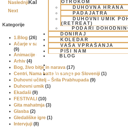
Kako si izdelamo svojo džapo?
OTROKOM
Naslednji
DUHOVNA HRANA
Next
PADAJATRA
DUHOVNI UMIK PO
(RETREAT)
Kategorije
PODARI DOHODNIN
DONIRAJ
1.Blog
(26)
KOLEDAR
Ačarje v sampradaji – duhovni učitelji iz preteklosti
VAŠA VPRAŠANJA
(9)
PIŠI NAM
Animacije
(1)
BLOG
Arhiv
(4)
Bog, živo bitje in narava
(17)
Centri, Nama hatte in sange po Sloveniji
(1)
01 431 21 24
Duhovni učitelj – Šrila Prabhupada
(9)
Duhovni umik
(1)
Ekadaši
(9)
FESTIVALI
(10)
Gita mahatmja
(3)
Glasba
(2)
Gledališke igre
(1)
Intervjuji
(8)