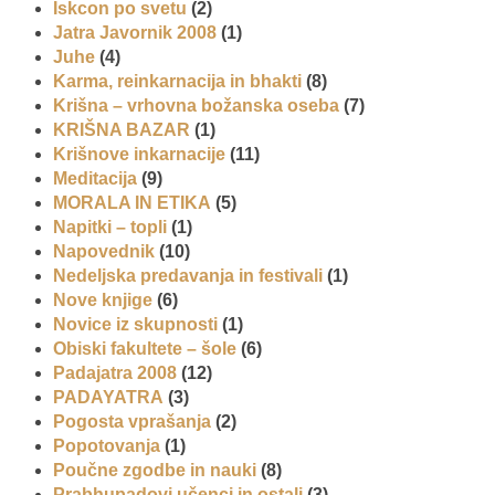
Iskcon po svetu
(2)
Jatra Javornik 2008
(1)
Juhe
(4)
Karma, reinkarnacija in bhakti
(8)
Krišna – vrhovna božanska oseba
(7)
KRIŠNA BAZAR
(1)
Krišnove inkarnacije
(11)
Meditacija
(9)
MORALA IN ETIKA
(5)
Napitki – topli
(1)
Napovednik
(10)
Nedeljska predavanja in festivali
(1)
Nove knjige
(6)
Novice iz skupnosti
(1)
Obiski fakultete – šole
(6)
Padajatra 2008
(12)
PADAYATRA
(3)
Pogosta vprašanja
(2)
Popotovanja
(1)
Poučne zgodbe in nauki
(8)
Prabhupadovi učenci in ostali
(3)