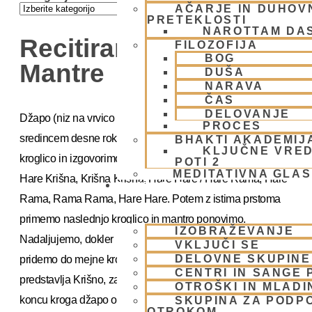
AČARJE IN DUHOVN
PRETEKLOSTI
NAROTTAM DA
Recitiranje Maha
FILOZOFIJA
BOG
Mantre
DUŠA
NARAVA
ČAS
DELOVANJE
Džapo (niz na vrvico nabranih kroglic) držimo s palcem in
PROCES
sredincem desne roke. (Slika 3) Najprej primemo prvo
BHAKTI AKADEMIJ
KLJUČNE VRED
kroglico in izgovorimo celo maha-mantro: Hare Krišna,
POTI 2
MEDITATIVNA GLA
Hare Krišna, Krišna Krišna, Hare Hare / Hare Rama, Hare
SKUPNOST
Rama, Rama Rama, Hare Hare. Potem z istima prstoma
primemo naslednjo kroglico in mantro ponovimo.
IZOBRAŽEVANJE
Nadaljujemo, dokler mantre ne izgovorimo 108-krat in ne
VKLJUČI SE
DELOVNE SKUPINE
pridemo do mejne kroglice. To je en krog. Mejna kroglica
CENTRI IN SANGE 
predstavlja Krišno, zato preko nje ne mantramo, temveč na
OTROŠKI IN MLADI
koncu kroga džapo obrnemo in mantramo v nasprotni
SKUPINA ZA PODP
OTROKOM