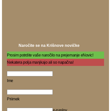
Naročite se na Krišnove novičke
Prosim potrdite vaše naročilo na prejemanje eNovic!
Nekatera polja manjkajo ali so napačna!
Ime
Priimek
e-naslov