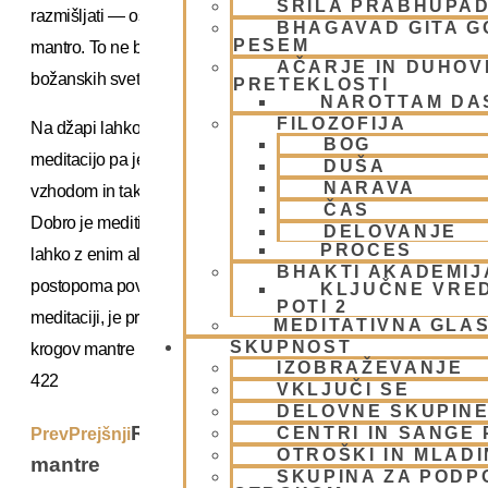
ŠRILA PRABHUPA
razmišljati — osredotočiti se moramo samo na maha-
BHAGAVAD GITA 
PESEM
mantro. To ne bo težko, saj um ob poslušanju Gospodovih
AČARJE IN DUHOVN
božanskih svetih imen čuti veliko zadovoljstvo.
PRETEKLOSTI
NAROTTAM DA
FILOZOFIJA
Na džapi lahko mantramo kadarkoli, najugodnejši čas za
BOG
meditacijo pa je zgodnje jutro — čas pred sončnim
DUŠA
NARAVA
vzhodom in takoj po njem. Takrat sta v ozračju mir in tišina.
ČAS
Dobro je meditirati vsak dan ob istem času. Začnemo
DELOVANJE
PROCES
lahko z enim ali dvema krogoma, potem pa število krogov
BHAKTI AKADEMIJ
postopoma povečujemo. Tistim, ki so se resno posvetili tej
KLJUČNE VRE
POTI 2
meditaciji, je priporočeno, da vsak dan mantrajo vsaj 16
MEDITATIVNA GLA
SKUPNOST
krogov mantre Hare Krišna.
IZOBRAŽEVANJE
422
VKLJUČI SE
DELOVNE SKUPIN
Različni načini petja maha-
CENTRI IN SANGE 
Prev
Prejšnji
OTROŠKI IN MLAD
mantre
SKUPINA ZA PODP