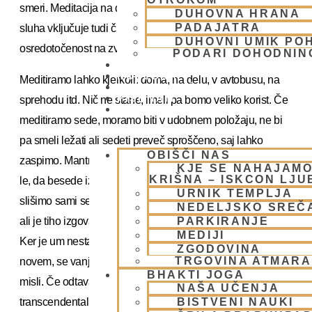
smeri. Meditacija na džapi je zelo ugodna. Poleg govora in
DUHOVNA HRANA
PADAJATRA
sluha vključuje tudi čutilo tipa, kar omogoča večjo
DUHOVNI UMIK PO
osredotočenost na zvok mantre.
PODARI DOHODNIN
DONIRAJ
KOLEDAR
Meditiramo lahko kjerkoli: doma, na delu, v avtobusu, na
VAŠA VPRAŠANJA
PIŠI NAM
sprehodu itd. Nič ne stane, imeli pa bomo veliko korist. Če
BLOG
meditiramo sede, moramo biti v udobnem položaju, ne bi
pa smeli ležati ali sedeti preveč sproščeno, saj lahko
OBIŠČI NAS
zaspimo. Mantramo lahko poljubno glasno, pomembno je
KJE SE NAHAJAMO
KRIŠNA – ISKCON LJ
le, da besede izgovarjamo dovolj jasno in razločno, da
URNIK TEMPLJA
slišimo sami sebe. Mantre ne bi smeli nerazločno mrmrati
NEDELJSKO SREČ
ali je tiho izgovarjati v sebi.
PARKIRANJE
MEDIJI
Ker je um nestanoviten in bi rad nenehno razmišljal o čem
ZGODOVINA
TRGOVINA ATMAR
novem, se vanj med mantranjem včasih prikradejo druge
BHAKTI JOGA
misli. Če odtava, ga moramo znova osredotočiti na
NAŠA UČENJA
transcendentalni zvok. O drugih stvareh nam ni treba
BISTVENI NAUKI