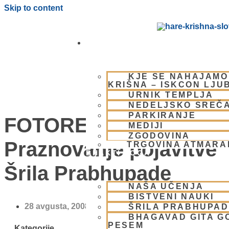
Skip to content
OBIŠČI NAS
KJE SE NAHAJAMO
KRIŠNA – ISKCON LJU
URNIK TEMPLJA
NEDELJSKO SREČ
PARKIRANJE
FOTOREPORTAŽA –
MEDIJI
ZGODOVINA
Praznovanje pojavitve
TRGOVINA ATMAR
BHAKTI JOGA
Šrila Prabhupade
NAŠA UČENJA
BISTVENI NAUKI
28 avgusta, 2008
ŠRILA PRABHUPA
BHAGAVAD GITA G
PESEM
Kategorije