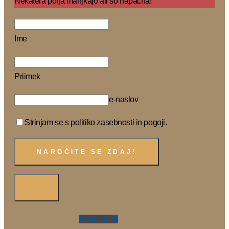
Nekatera polja manjkajo ali so napačna!
Ime
Priimek
e-naslov
Strinjam se s politiko zasebnosti in pogoji.
Facebook