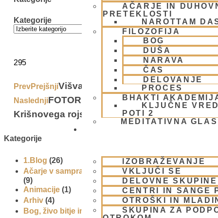
AČARJE IN DUHOVN
PRETEKLOSTI
Kategorije
NAROTTAM DA
FILOZOFIJA
BOG
DUŠA
NARAVA
295
ČAS
DELOVANJE
Višvanath Čakravarti Thakur
Prev
Prejšnji
PROCES
BHAKTI AKADEMIJ
FOTOREPORTAŽA – Praznovanje
Naslednji
KLJUČNE VRED
Krišnovega rojstnega dne 2008
POTI 2
Next
MEDITATIVNA GLA
SKUPNOST
Kategorije
1.Blog
(26)
IZOBRAŽEVANJE
VKLJUČI SE
Ačarje v sampradaji – duhovni učitelji iz preteklosti
(9)
DELOVNE SKUPINE
Animacije
(1)
CENTRI IN SANGE 
OTROŠKI IN MLADI
Arhiv
(4)
SKUPINA ZA PODP
Bog, živo bitje in narava
(17)
OTROKOM