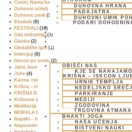
Centri, Nama hatte in sange po Sloveniji
(1)
DUHOVNA HRANA
Duhovni učitelj – Šrila Prabhupada
(9)
PADAJATRA
Duhovni umik
(1)
DUHOVNI UMIK PO
Ekadaši
(9)
PODARI DOHODNIN
DONIRAJ
FESTIVALI
(10)
KOLEDAR
Gita mahatmja
(3)
VAŠA VPRAŠANJA
Glasba
(2)
PIŠI NAM
BLOG
Gledališke igre
(1)
Intervjuji
(8)
Iskcon po svetu
(2)
OBIŠČI NAS
Jatra Javornik 2008
(1)
KJE SE NAHAJAMO
Juhe
(4)
KRIŠNA – ISKCON LJ
Karma, reinkarnacija in bhakti
(8)
URNIK TEMPLJA
Krišna – vrhovna božanska oseba
(7)
NEDELJSKO SREČ
KRIŠNA BAZAR
(1)
PARKIRANJE
MEDIJI
Krišnove inkarnacije
(11)
ZGODOVINA
Meditacija
(9)
TRGOVINA ATMAR
MORALA IN ETIKA
(5)
BHAKTI JOGA
Napitki – topli
(1)
NAŠA UČENJA
Napovednik
(10)
BISTVENI NAUKI
Nedeljska predavanja in festivali
(1)