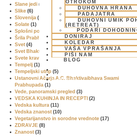
OTROKOM
Slane jedi
(2)
DUHOVNA HRANA
Slike
(6)
PADAJATRA
Slovenija
(30)
DUHOVNI UMIK PO
Solate
(1)
(RETREAT)
PODARI DOHODNIN
Splošni pogoji uporabe
(1)
DONIRAJ
Šrila Prabhupada
(5)
KOLEDAR
Svet
(4)
VAŠA VPRAŠANJA
Svet Bhakti
(5)
PIŠI NAM
Svete krave
(1)
BLOG
Tempelj
(1)
Tempeljski utrip
(5)
Ustanovni Ačarja A.C. Bhaktivaibhava Swami
01 431 21 24
Prabhupada
(1)
Vede, panoramski pregled
(3)
VEDSKA KUHINJA IN RECEPTI
(2)
Vedska kultura
(11)
Vedska znanost
(10)
Vegetarijanstvo in sorodne vrednote
(17)
ZDRAVJE
(8)
Znanost
(3)