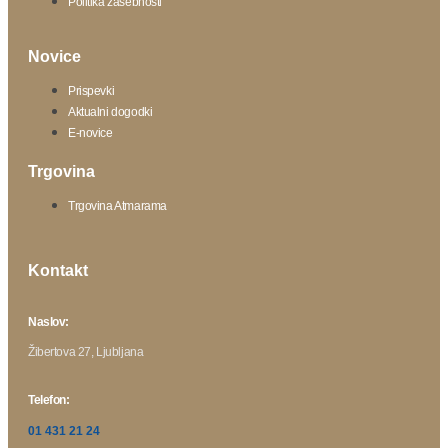
Politika zasebnosti
Novice
Prispevki
Aktualni dogodki
E-novice
Trgovina
Trgovina Atmarama
Kontakt
Naslov:
Žibertova 27, Ljubljana
Telefon:
01 431 21 24