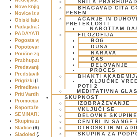
ŠRILA PRABHUPA
Nove knjige
(6)
BHAGAVAD GITA 
PESEM
Novice iz skupnosti
(1)
AČARJE IN DUHOVN
Obiski fakultete – šole
(6)
PRETEKLOSTI
Padajatra 2008
(12)
NAROTTAM DA
PADAYATRA
(3)
FILOZOFIJA
Pogosta vprašanja
(2)
BOG
DUŠA
Popotovanja
(1)
NARAVA
Poučne zgodbe in nauki
(8)
ČAS
Prabhupadovi učenci in ostali
(3)
DELOVANJE
Predavanja
(2)
PROCES
Predstavitev
(9)
BHAKTI AKADEMIJ
Prigrizki
(1)
KLJUČNE VRE
POTI 2
Prireditve
(7)
MEDITATIVNA GLA
Priti Vardhana das
(1)
SKUPNOST
Promocija in izobrazevanje
(3)
IZOBRAŽEVANJE
Reportaže
(6)
VKLJUČI SE
SEMINARJI IN TEČAJ
(5)
DELOVNE SKUPIN
Skupina za podporo družinam in otrokom (CPT)
(1)
CENTRI IN SANGE 
OTROŠKI IN MLAD
Sladice
(6)
SKUPINA ZA PODP
Sladoled
(3)