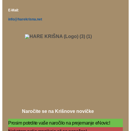
E-Mail:
info@harekrisna.net
Naročite se na Krišnove novičke
Prosim potrdite vaše naročilo na prejemanje eNovic!