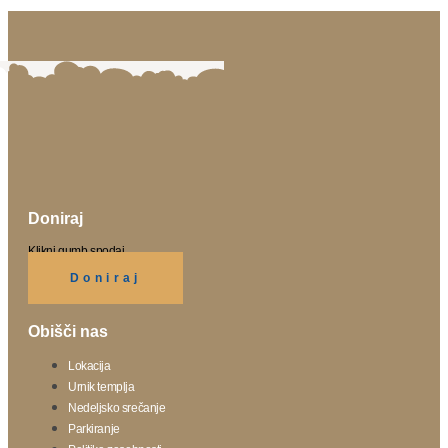
Doniraj
Klikni gumb spodaj.
Doniraj
Obišči nas
Lokacija
Urnik templja
Nedeljsko srečanje
Parkiranje