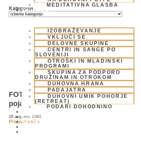
MEDITATIVNA GLASBA
Kategorije
SKUPNOST
IZOBRAŽEVANJE
VKLJUČI SE
DELOVNE SKUPINE
CENTRI IN SANGE PO
SLOVENIJI
OTROŠKI IN MLADINSKI
PROGRAMI
SKUPINA ZA PODPORO
DRUŽINAM IN OTROKOM
DUHOVNA HRANA
PADAJATRA
FOTOREPORTAŽA – Praznovanje
DUHOVNI UMIK POHORJE
(RETREAT)
pojavitve Šrila Prabhupade
PODARI DOHODNINO
DONIRAJ
28 avgusta, 2008
KOLEDAR
Preberi več »
VAŠA VPRAŠANJA
PIŠI NAM
BLOG