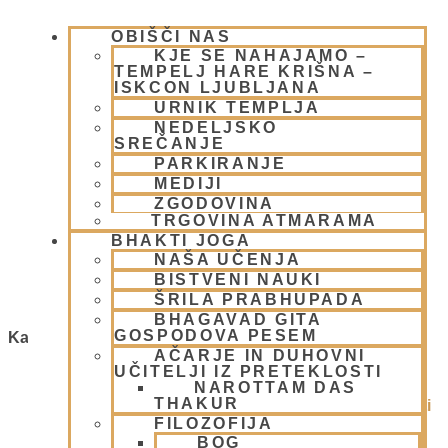
OBIŠČI NAS
KJE SE NAHAJAMO –
TEMPELJ HARE KRIŠNA –
ISKCON LJUBLJANA
URNIK TEMPLJA
NEDELJSKO
SREČANJE
PARKIRANJE
MEDIJI
FOTOREPORTAŽA – Praznovanje
ZGODOVINA
Krišnovega rojstnega dne 2008
TRGOVINA ATMARAMA
BHAKTI JOGA
NAŠA UČENJA
28 avgusta, 2008
Preberi več »
BISTVENI NAUKI
ŠRILA PRABHUPADA
BHAGAVAD GITA
GOSPODOVA PESEM
Kategorije
AČARJE IN DUHOVNI
UČITELJI IZ PRETEKLOSTI
1.Blog
(26)
NAROTTAM DAS
THAKUR
Ačarje v sampradaji – duhovni učitelji iz preteklosti
FILOZOFIJA
(9)
BOG
Animacije
(1)