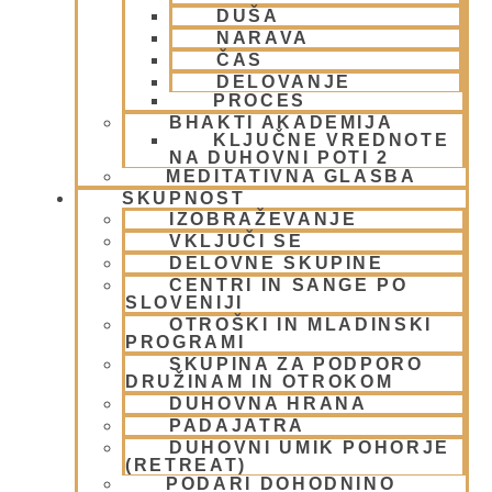
DUŠA
Arhiv
(4)
NARAVA
Bog, živo bitje in narava
(17)
ČAS
Centri, Nama hatte in sange po Sloveniji
(1)
DELOVANJE
Duhovni učitelj – Šrila Prabhupada
(9)
PROCES
Duhovni umik
(1)
BHAKTI AKADEMIJA
Ekadaši
(9)
KLJUČNE VREDNOTE
NA DUHOVNI POTI 2
FESTIVALI
(10)
MEDITATIVNA GLASBA
Gita mahatmja
(3)
SKUPNOST
Glasba
(2)
IZOBRAŽEVANJE
Gledališke igre
(1)
VKLJUČI SE
Intervjuji
(8)
DELOVNE SKUPINE
Iskcon po svetu
(2)
CENTRI IN SANGE PO
SLOVENIJI
Jatra Javornik 2008
(1)
OTROŠKI IN MLADINSKI
Juhe
(4)
PROGRAMI
Karma, reinkarnacija in bhakti
(8)
SKUPINA ZA PODPORO
Krišna – vrhovna božanska oseba
(7)
DRUŽINAM IN OTROKOM
DUHOVNA HRANA
KRIŠNA BAZAR
(1)
PADAJATRA
Krišnove inkarnacije
(11)
DUHOVNI UMIK POHORJE
Meditacija
(9)
(RETREAT)
MORALA IN ETIKA
(5)
PODARI DOHODNINO