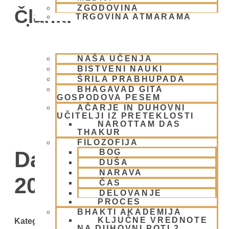
ZGODOVINA
Članki
TRGOVINA ATMARAMA
BHAKTI JOGA
NAŠA UČENJA
BISTVENI NAUKI
ŠRILA PRABHUPADA
BHAGAVAD GITA
GOSPODOVA PESEM
AČARJE IN DUHOVNI
UČITELJI IZ PRETEKLOSTI
NAROTTAM DAS
THAKUR
FILOZOFIJA
Day: 28 avgusta,
BOG
DUŠA
NARAVA
2008
ČAS
DELOVANJE
PROCES
BHAKTI AKADEMIJA
KLJUČNE VREDNOTE
Kategorije
NA DUHOVNI POTI 2