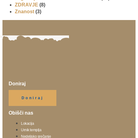
ZDRAVJE
(8)
Znanost
(3)
Doniraj
Klikni gumb spodaj.
Doniraj
Obišči nas
Lokacija
Urnik templja
Nedeljsko srečanje