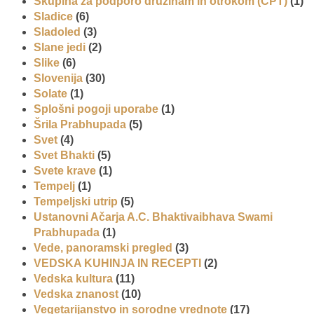
Skupina za podporo družinam in otrokom (CPT)
(1)
Sladice
(6)
Sladoled
(3)
Slane jedi
(2)
Slike
(6)
Slovenija
(30)
Solate
(1)
Splošni pogoji uporabe
(1)
Šrila Prabhupada
(5)
Svet
(4)
Svet Bhakti
(5)
Svete krave
(1)
Tempelj
(1)
Tempeljski utrip
(5)
Ustanovni Ačarja A.C. Bhaktivaibhava Swami
Prabhupada
(1)
Vede, panoramski pregled
(3)
VEDSKA KUHINJA IN RECEPTI
(2)
Vedska kultura
(11)
Vedska znanost
(10)
Vegetarijanstvo in sorodne vrednote
(17)