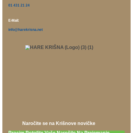
01 431 21 24
E-Mail:
info@harekrisna.net
Naročite se na Krišnove novičke
Prosim Potrdite Vaše Naročilo Na Prejemanje