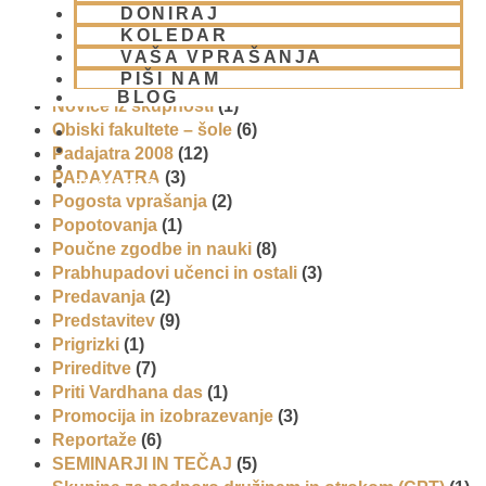
Napitki – topli
(1)
DONIRAJ
Napovednik
(10)
KOLEDAR
VAŠA VPRAŠANJA
Nedeljska predavanja in festivali
(1)
PIŠI NAM
Nove knjige
(6)
BLOG
Novice iz skupnosti
(1)
Obiski fakultete – šole
(6)
Padajatra 2008
(12)
PADAYATRA
(3)
01 431 21 24
Pogosta vprašanja
(2)
Popotovanja
(1)
Poučne zgodbe in nauki
(8)
Prabhupadovi učenci in ostali
(3)
Predavanja
(2)
Predstavitev
(9)
Prigrizki
(1)
Prireditve
(7)
Priti Vardhana das
(1)
Promocija in izobrazevanje
(3)
Reportaže
(6)
SEMINARJI IN TEČAJ
(5)