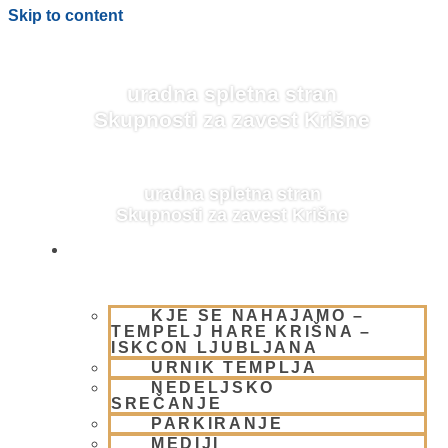
Skip to content
uradna spletna stran
Skupnosti za zavest Krišne
uradna spletna stran
Skupnosti za zavest Krišne
OBIŠČI NAS
KJE SE NAHAJAMO –
BLOG
TEMPELJ HARE KRIŠNA –
ISKCON LJUBLJANA
URNIK TEMPLJA
NEDELJSKO
SREČANJE
PARKIRANJE
MEDIJI