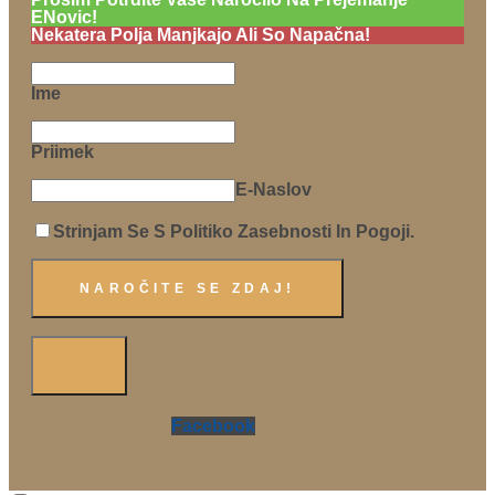
ENovic!
Nekatera Polja Manjkajo Ali So Napačna!
Ime
Priimek
E-Naslov
Strinjam Se S Politiko Zasebnosti In Pogoji.
Facebook