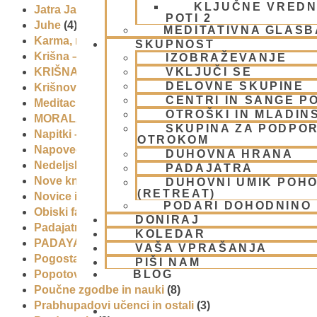
KLJUČNE VREDN
Jatra Javornik 2008
(1)
POTI 2
Juhe
(4)
MEDITATIVNA GLASB
Karma, reinkarnacija in bhakti
(8)
SKUPNOST
Krišna – vrhovna božanska oseba
(7)
IZOBRAŽEVANJE
KRIŠNA BAZAR
(1)
VKLJUČI SE
DELOVNE SKUPINE
Krišnove inkarnacije
(11)
CENTRI IN SANGE PO
Meditacija
(9)
OTROŠKI IN MLADIN
MORALA IN ETIKA
(5)
SKUPINA ZA PODPOR
Napitki – topli
(1)
OTROKOM
Napovednik
(10)
DUHOVNA HRANA
Nedeljska predavanja in festivali
(1)
PADAJATRA
Nove knjige
(6)
DUHOVNI UMIK POH
(RETREAT)
Novice iz skupnosti
(1)
PODARI DOHODNINO
Obiski fakultete – šole
(6)
DONIRAJ
Padajatra 2008
(12)
KOLEDAR
PADAYATRA
(3)
VAŠA VPRAŠANJA
Pogosta vprašanja
(2)
PIŠI NAM
Popotovanja
(1)
BLOG
Poučne zgodbe in nauki
(8)
Prabhupadovi učenci in ostali
(3)