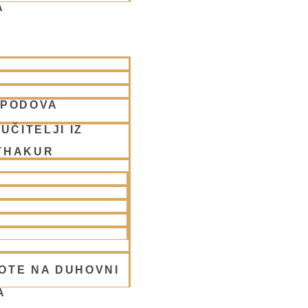
A
SPODOVA
 2025
UČITELJI IZ
THAKUR
OTE NA DUHOVNI
A