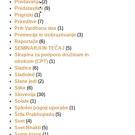
Predavanja
(2)
Predstavitev
(9)
01 431
Prigrizki
(1)
21 24
Prireditve
(7)
Priti Vardhana das
(1)
Promocija in izobrazevanje
(3)
Reportaže
(6)
SEMINARJI IN TEČAJ
(5)
Skupina za podporo družinam in
otrokom (CPT)
(1)
Sladice
(6)
Sladoled
(3)
Slane jedi
(2)
Slike
(6)
Slovenija
(30)
Solate
(1)
Splošni pogoji uporabe
(1)
Šrila Prabhupada
(5)
Svet
(4)
Svet Bhakti
(5)
Svete krave
(1)