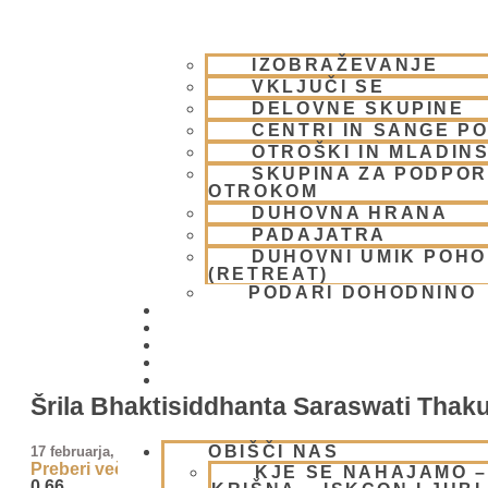
IZOBRAŽEVANJE
VKLJUČI SE
DELOVNE SKUPINE
CENTRI IN SANGE PO
OTROŠKI IN MLADIN
SKUPINA ZA PODPOR
OTROKOM
DUHOVNA HRANA
PADAJATRA
DUHOVNI UMIK POH
(RETREAT)
PODARI DOHODNINO
DONIRAJ
KOLEDAR
VAŠA VPRAŠANJA
PIŠI NAM
BLOG
Šrila Bhaktisiddhanta Saraswati Thak
OBIŠČI NAS
17 februarja, 2025
Preberi več »
KJE SE NAHAJAMO 