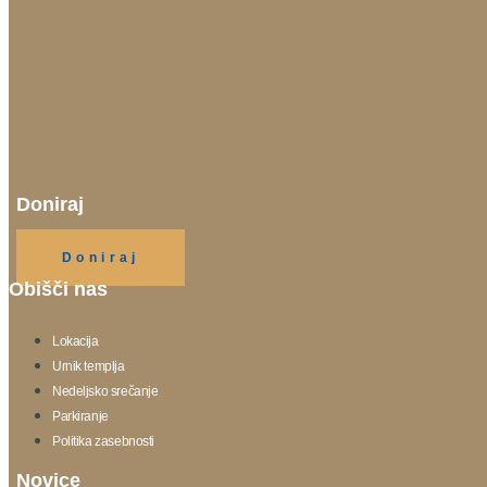
Doniraj
Klikni gumb spodaj.
Doniraj
Obišči nas
Lokacija
Urnik templja
Nedeljsko srečanje
Parkiranje
Politika zasebnosti
Novice