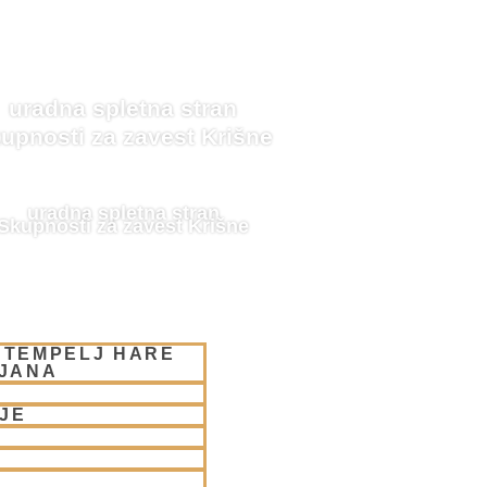
uradna spletna stran
upnosti za zavest Krišne
uradna spletna stran
Skupnosti za zavest Krišne
 TEMPELJ HARE
LJANA
JE