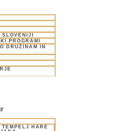
 SLOVENIJI
SKI PROGRAMI
O DRUŽINAM IN
ORJE
ur
– TEMPELJ HARE