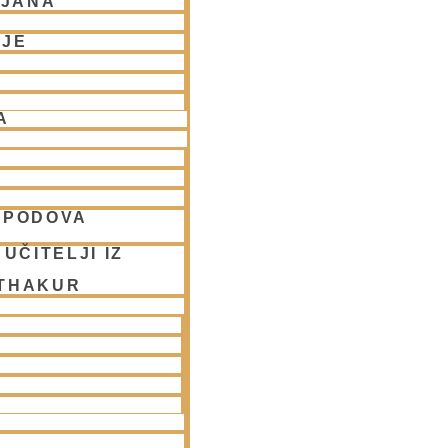
LJANA
NJE
A
SPODOVA
UČITELJI IZ
 THAKUR