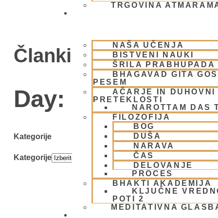
TRGOVINA ATMARAM
BHAKTI JOGA
NAŠA UČENJA
Članki
BISTVENI NAUKI
ŠRILA PRABHUPADA
BHAGAVAD GITA GO
PESEM
Day: 17 februarja,
AČARJE IN DUHOVNI 
PRETEKLOSTI
NAROTTAM DAS 
FILOZOFIJA
BOG
DUŠA
Kategorije
NARAVA
ČAS
Kategorije
DELOVANJE
PROCES
BHAKTI AKADEMIJA
KLJUČNE VREDN
POTI 2
MEDITATIVNA GLASB
SKUPNOST