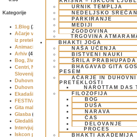
KRIŠNA – ISKCON LJUB
URNIK TEMPLJA
NEDELJSKO SREČA
Kategorije
PARKIRANJE
MEDIJI
1.Blog
(26)
ZGODOVINA
Ačarje v sampradaji – duhovni učitelji
TRGOVINA ATMARAM
iz preteklosti
(9)
BHAKTI JOGA
Animacije
(1)
NAŠA UČENJA
Arhiv
(4)
BISTVENI NAUKI
Bog, živo bitje in narava
(17)
ŠRILA PRABHUPADA
BHAGAVAD GITA GO
Centri, Nama hatte in sange po
PESEM
Sloveniji
(1)
AČARJE IN DUHOVNI 
Duhovni učitelj – Šrila Prabhupada
(9)
PRETEKLOSTI
Duhovni umik
(1)
NAROTTAM DAS
FILOZOFIJA
Ekadaši
(9)
BOG
FESTIVALI
(10)
DUŠA
Gita mahatmja
(3)
NARAVA
Glasba
(2)
ČAS
Gledališke igre
(1)
DELOVANJE
Intervjuji
(8)
PROCES
Iskcon po svetu
(2)
BHAKTI AKADEMIJA