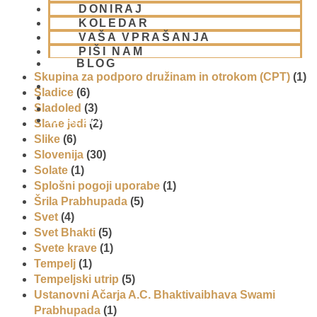
DONIRAJ
Priti Vardhana das
(1)
KOLEDAR
Promocija in izobrazevanje
(3)
VAŠA VPRAŠANJA
Reportaže
(6)
PIŠI NAM
SEMINARJI IN TEČAJ
(5)
BLOG
Skupina za podporo družinam in otrokom (CPT)
(1)
Sladice
(6)
Sladoled
(3)
01 431 21 24
Slane jedi
(2)
Slike
(6)
Slovenija
(30)
Solate
(1)
Splošni pogoji uporabe
(1)
Šrila Prabhupada
(5)
Svet
(4)
Svet Bhakti
(5)
Svete krave
(1)
Tempelj
(1)
Tempeljski utrip
(5)
Ustanovni Ačarja A.C. Bhaktivaibhava Swami
Prabhupada
(1)