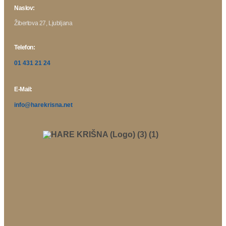
Naslov:
Žibertova 27, Ljubljana
Telefon:
01 431 21 24
E-Mail:
info@harekrisna.net