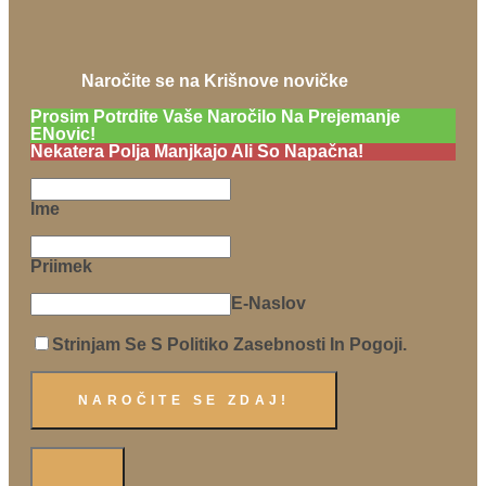
Naročite se na Krišnove novičke
Prosim Potrdite Vaše Naročilo Na Prejemanje
ENovic!
Nekatera Polja Manjkajo Ali So Napačna!
Ime
Priimek
E-Naslov
Strinjam Se S Politiko Zasebnosti In Pogoji.