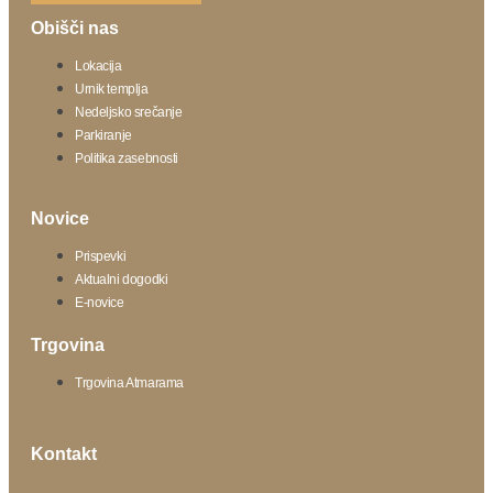
Obišči nas
Lokacija
Urnik templja
Nedeljsko srečanje
Parkiranje
Politika zasebnosti
Novice
Prispevki
Aktualni dogodki
E-novice
Trgovina
Trgovina Atmarama
Kontakt