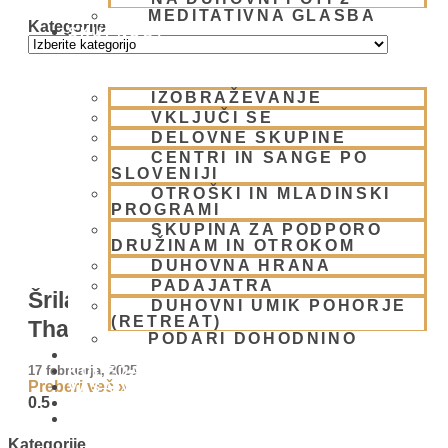
MEDITATIVNA GLASBA
Kategorije
SKUPNOST
IZOBRAŽEVANJE
VKLJUČI SE
DELOVNE SKUPINE
CENTRI IN SANGE PO
SLOVENIJI
OTROŠKI IN MLADINSKI
PROGRAMI
SKUPINA ZA PODPORO
DRUŽINAM IN OTROKOM
DUHOVNA HRANA
PADAJATRA
Šrila Bhaktisiddhanta Saraswati
DUHOVNI UMIK POHORJE
(RETREAT)
Thakur
PODARI DOHODNINO
DONIRAJ
17 februarja, 2025
KOLEDAR
Preberi več »
VAŠA VPRAŠANJA
PIŠI NAM
BLOG
Kategorije