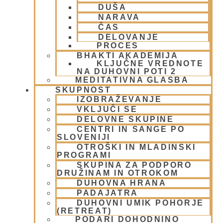
Krišna – vrhovna božanska oseba
(7)
DUŠA
KRIŠNA BAZAR
(1)
NARAVA
Krišnove inkarnacije
(11)
ČAS
Meditacija
(9)
DELOVANJE
PROCES
MORALA IN ETIKA
(5)
BHAKTI AKADEMIJA
Napitki – topli
(1)
KLJUČNE VREDNOTE
Napovednik
(10)
NA DUHOVNI POTI 2
MEDITATIVNA GLASBA
Nedeljska predavanja in festivali
(1)
SKUPNOST
Nove knjige
(6)
IZOBRAŽEVANJE
Novice iz skupnosti
(1)
VKLJUČI SE
Obiski fakultete – šole
(6)
DELOVNE SKUPINE
Padajatra 2008
(12)
CENTRI IN SANGE PO
PADAYATRA
(3)
SLOVENIJI
Pogosta vprašanja
(2)
OTROŠKI IN MLADINSKI
PROGRAMI
Popotovanja
(1)
SKUPINA ZA PODPORO
Poučne zgodbe in nauki
(8)
DRUŽINAM IN OTROKOM
Prabhupadovi učenci in ostali
(3)
DUHOVNA HRANA
Predavanja
(2)
PADAJATRA
Predstavitev
(9)
DUHOVNI UMIK POHORJE
(RETREAT)
Prigrizki
(1)
PODARI DOHODNINO
Prireditve
(7)