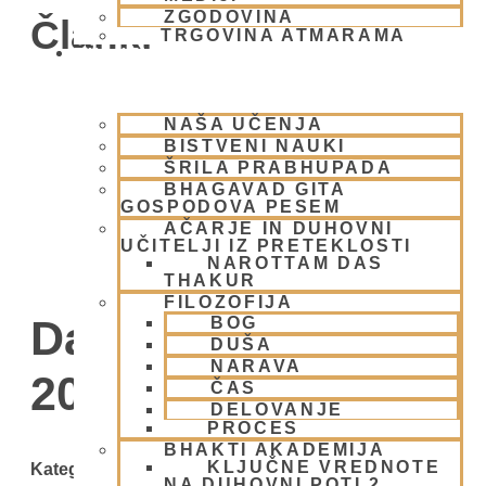
ZGODOVINA
Članki
TRGOVINA ATMARAMA
BHAKTI JOGA
NAŠA UČENJA
BISTVENI NAUKI
ŠRILA PRABHUPADA
BHAGAVAD GITA
GOSPODOVA PESEM
AČARJE IN DUHOVNI
UČITELJI IZ PRETEKLOSTI
NAROTTAM DAS
THAKUR
FILOZOFIJA
Day: 17 februarja,
BOG
DUŠA
NARAVA
2025
ČAS
DELOVANJE
PROCES
BHAKTI AKADEMIJA
KLJUČNE VREDNOTE
Kategorije
NA DUHOVNI POTI 2