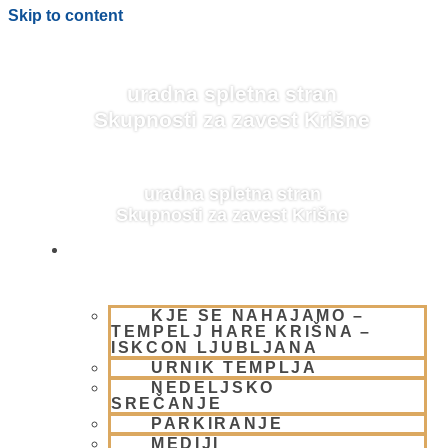
Skip to content
uradna spletna stran
Skupnosti za zavest Krišne
uradna spletna stran
Skupnosti za zavest Krišne
OBIŠČI NAS
KJE SE NAHAJAMO –
BLOG
TEMPELJ HARE KRIŠNA –
ISKCON LJUBLJANA
URNIK TEMPLJA
NEDELJSKO
SREČANJE
PARKIRANJE
MEDIJI