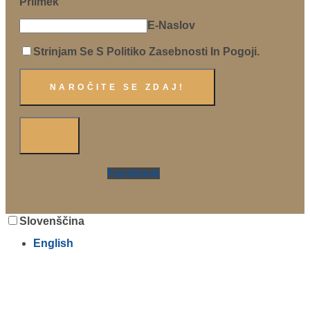
Priimek
E-Naslov
Strinjam Se S Politiko Zasebnosti In Pogoji.
Facebook
Slovenščina
English