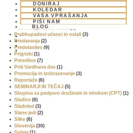
Padajatra 2008
(12)
DONIRAJ
PADAYATRA
(3)
KOLEDAR
Pogosta vprašanja
(2)
VAŠA VPRAŠANJA
Popotovanja
(1)
PIŠI NAM
BLOG
Poučne zgodbe in nauki
(8)
Prabhupadovi učenci in ostali
(3)
Predavanja
(2)
Predstavitev
(9)
01 431 21 24
Prigrizki
(1)
Prireditve
(7)
Priti Vardhana das
(1)
Promocija in izobrazevanje
(3)
Reportaže
(6)
SEMINARJI IN TEČAJ
(5)
Skupina za podporo družinam in otrokom (CPT)
(1)
Sladice
(6)
Sladoled
(3)
Slane jedi
(2)
Slike
(6)
Slovenija
(30)
Solate
(1)