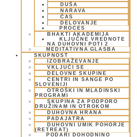
FESTIVALI
(10)
DUŠA
NARAVA
Gita mahatmja
(3)
ČAS
Glasba
(2)
DELOVANJE
Gledališke igre
(1)
PROCES
Intervjuji
(8)
BHAKTI AKADEMIJA
Iskcon po svetu
(2)
KLJUČNE VREDNOTE
NA DUHOVNI POTI 2
Jatra Javornik 2008
(1)
MEDITATIVNA GLASBA
Juhe
(4)
SKUPNOST
Karma, reinkarnacija in bhakti
(8)
IZOBRAŽEVANJE
Krišna – vrhovna božanska oseba
(7)
VKLJUČI SE
KRIŠNA BAZAR
(1)
DELOVNE SKUPINE
Krišnove inkarnacije
(11)
CENTRI IN SANGE PO
SLOVENIJI
Meditacija
(9)
OTROŠKI IN MLADINSKI
MORALA IN ETIKA
(5)
PROGRAMI
Napitki – topli
(1)
SKUPINA ZA PODPORO
Napovednik
(10)
DRUŽINAM IN OTROKOM
Nedeljska predavanja in festivali
(1)
DUHOVNA HRANA
PADAJATRA
Nove knjige
(6)
DUHOVNI UMIK POHORJE
Novice iz skupnosti
(1)
(RETREAT)
Obiski fakultete – šole
(6)
PODARI DOHODNINO