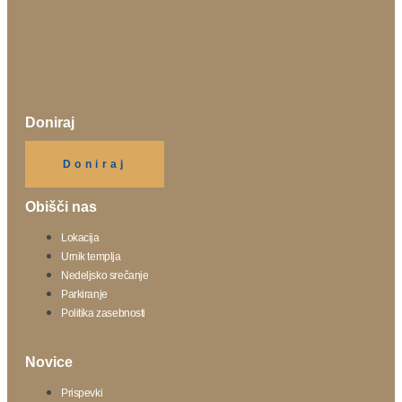
Doniraj
Klikni gumb spodaj.
Doniraj
Obišči nas
Lokacija
Urnik templja
Nedeljsko srečanje
Parkiranje
Politika zasebnosti
Novice
Prispevki