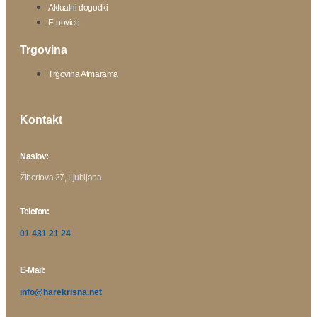
Aktualni dogodki
E-novice
Trgovina
Trgovina Atmarama
Kontakt
Naslov:
Žibertova 27, Ljubljana
Telefon:
01 431 21 24
E-Mail:
info@harekrisna.net