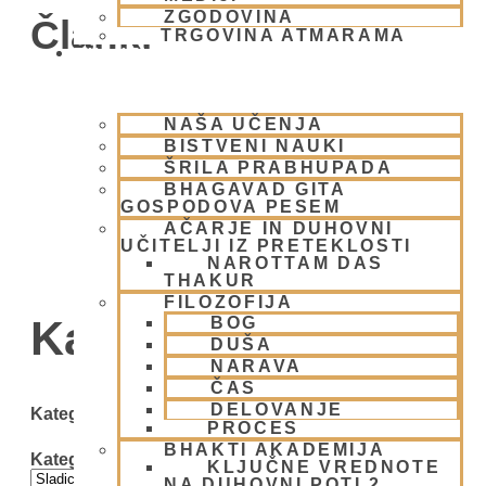
ZGODOVINA
Članki
TRGOVINA ATMARAMA
BHAKTI JOGA
NAŠA UČENJA
BISTVENI NAUKI
ŠRILA PRABHUPADA
BHAGAVAD GITA
GOSPODOVA PESEM
AČARJE IN DUHOVNI
UČITELJI IZ PRETEKLOSTI
NAROTTAM DAS
THAKUR
FILOZOFIJA
Kategorija: Sladice
BOG
DUŠA
NARAVA
ČAS
DELOVANJE
Kategorije
PROCES
BHAKTI AKADEMIJA
Kategorije
KLJUČNE VREDNOTE
NA DUHOVNI POTI 2