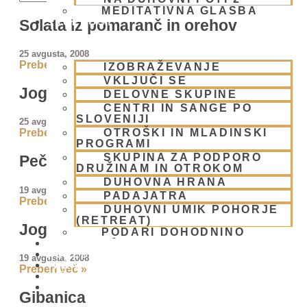
MEDITATIVNA GLASBA
Solata iz pomaranč in orehov
SKUPNOST
25 avgusta, 2008
Preberi več »
IZOBRAŽEVANJE
VKLJUČI SE
Jogurtova kupa s sadjem
DELOVNE SKUPINE
CENTRI IN SANGE PO
SLOVENIJI
25 avgusta, 2008
OTROŠKI IN MLADINSKI
Preberi več »
PROGRAMI
SKUPINA ZA PODPORO
Pečena jabolka
DRUŽINAM IN OTROKOM
DUHOVNA HRANA
19 avgusta, 2008
PADAJATRA
Preberi več »
DUHOVNI UMIK POHORJE
(RETREAT)
Jogurt z datlji, banano in orehi
PODARI DOHODNINO
DONIRAJ
KOLEDAR
19 avgusta, 2008
VAŠA VPRAŠANJA
Preberi več »
PIŠI NAM
BLOG
Gibanica