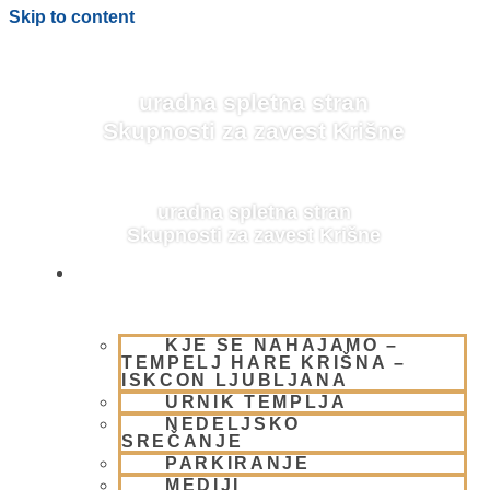
Skip to content
uradna spletna stran
Skupnosti za zavest Krišne
uradna spletna stran
Skupnosti za zavest Krišne
OBIŠČI NAS
KJE SE NAHAJAMO –
BLOG
TEMPELJ HARE KRIŠNA –
ISKCON LJUBLJANA
URNIK TEMPLJA
NEDELJSKO
SREČANJE
PARKIRANJE
MEDIJI