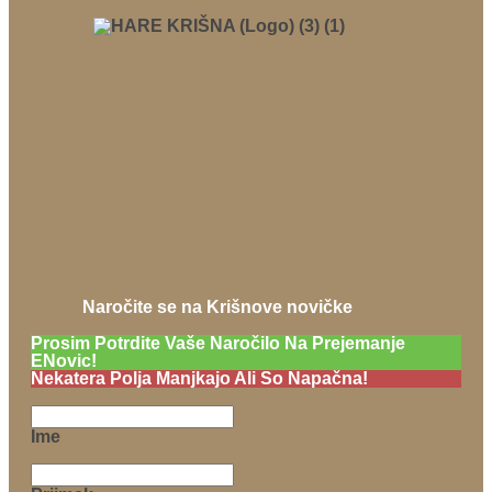
Naročite se na Krišnove novičke
Prosim Potrdite Vaše Naročilo Na Prejemanje
ENovic!
Nekatera Polja Manjkajo Ali So Napačna!
Ime